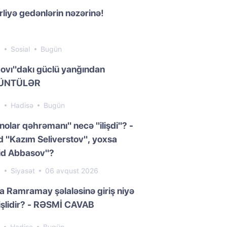
liyə gedənlərin nəzərinə!
9
Sosial
Bugün
ovı"dakı güclü yanğından
ÜNTÜLƏR
8
Hadisə
Bugün
nolar qəhrəmanı" necə "ilişdi"? -
 "Kazım Seliverstov", yoxsa
id Abbasov"?
0
Siyasət
06 avqust 2026
da Ramramay şəlaləsinə giriş niyə
işlidir? - RƏSMİ CAVAB