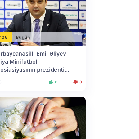
:06
Bugün
rbaycanəsilli Emil Əliyev
iya Minifutbol
osiasiyasının prezidenti
ildi
3
0
0