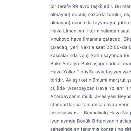
bir tərəfə 99 avro təşkil edir. Bu m
olmayan) ödəniş nəzərdə tutulur, öl
olmayan) özünüzlə təyyarəyə götürm
Hava Limanının II terminalından saat
Vnukovo hava limanına çatacaq. Ək
çıxacaq, yerli vaxtla saat 22:00-da
kassalarında və şirkətin saytında 9
Bakı-Antalya-Bakı aşağı büdcəli marş
Hava Yolları” böyük aviadaşıyıcı və 
biridir. Aviaşirkətin ümumi marşrut 
cü ildə "Azərbaycan Hava Yolları” 1 
Azərbaycanın mülki aviasiyası Beynəl
standartlarına tamamilə cavab verir,
assosiasiyası - Beynəlxalq Hava Nəql
iyun ayında Böyük Britaniyanın aviaş
sahəsində ən tanınmış konsaltinq şir