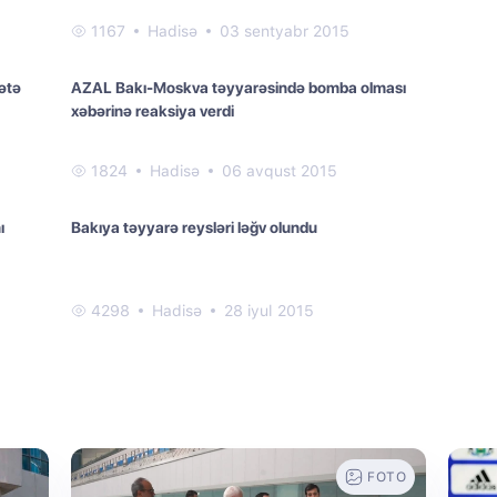
1167
Hadisə
03 sentyabr 2015
ətə
AZAL Bakı-Moskva təyyarəsində bomba olması
xəbərinə reaksiya verdi
1824
Hadisə
06 avqust 2015
ı
Bakıya təyyarə reysləri ləğv olundu
4298
Hadisə
28 iyul 2015
FOTO