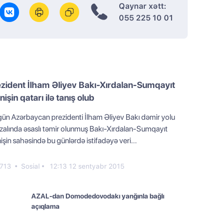
Qaynar xətt:
055 225 10 01
zident İlham Əliyev Bakı-Xırdalan-Sumqayıt
nişin qatarı ilə tanış olub
n Azərbaycan prezidenti İlham Əliyev Bakı dəmir yolu
zalında əsaslı təmir olunmuş Bakı-Xırdalan-Sumqayıt
işin sahəsində bu günlərdə istifadəyə veri...
713
Sosial
12:13 12 sentyabr 2015
AZAL-dan Domodedovodakı yanğınla bağlı
açıqlama