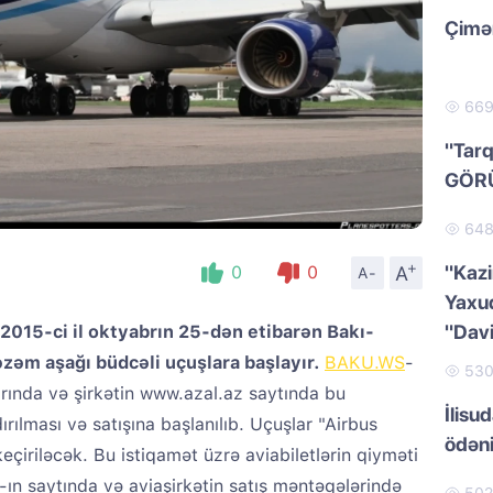
Çimər
66
"Tarq
GÖR
64
+
"Kazi
A
0
0
A-
Yaxud
"Dav
2015-ci il oktyabrın 25-dən etibarən Bakı-
əm aşağı büdcəli uçuşlara başlayır.
BAKU.WS
-
53
rında və şirkətin www.azal.az saytında bu
İlisu
ırılması və satışına başlanılıb. Uçuşlar "Airbus
ödən
çiriləcək. Bu istiqamət üzrə aviabiletlərin qiyməti
ın saytında və aviaşirkətin satış məntəqələrində