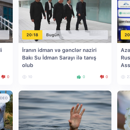
20:18
Bugün
20
i
İranın idman və gənclər naziri
Azə
Bakı Su İdman Sarayı ilə tanış
Rus
olub
Ass
seç
0
10
0
0
2
IDEO