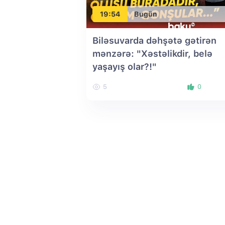
19:54
Bugün
Biləsuvarda dəhşətə gətirən
mənzərə: "Xəstəlikdir, belə
yaşayış olar?!"
5
0