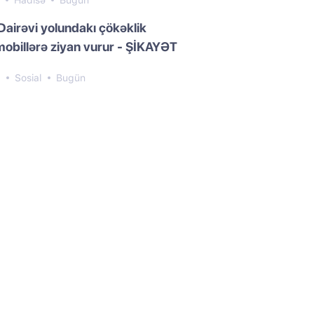
2
Hadisə
Bugün
Dairəvi yolundakı çökəklik
obillərə ziyan vurur - ŞİKAYƏT
6
Sosial
Bugün