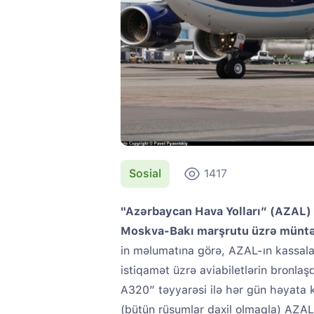
Sosial
1417
"Azərbaycan Hava Yolları” (AZAL) 
Moskva-Bakı marşrutu üzrə müntəz
in məlumatına görə, AZAL-ın kassala
istiqamət üzrə aviabiletlərin bronlaşd
A320” təyyarəsi ilə hər gün həyata ke
(bütün rüsumlar daxil olmaqla) AZAL-