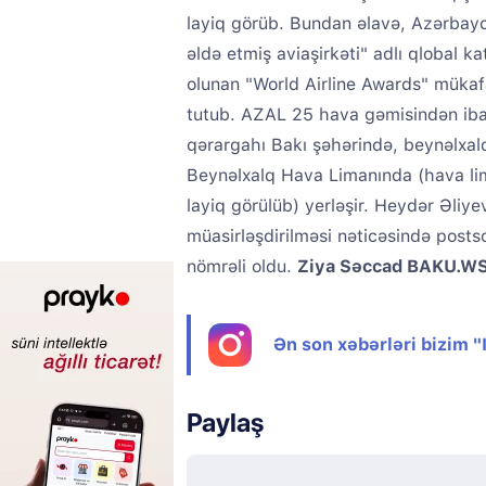
layiq görüb. Bundan əlavə, Azərbayca
əldə etmiş aviaşirkəti" adlı qlobal k
olunan "World Airline Awards" mükafatı
tutub. AZAL 25 hava gəmisindən ibar
qərargahı Bakı şəhərində, beynəlxal
Beynəlxalq Hava Limanında (hava lim
layiq görülüb) yerləşir. Heydər Əliy
müasirləşdirilməsi nəticəsində posts
nömrəli oldu.
Ziya Səccad BAKU.W
Ən son xəbərləri bizim 
Paylaş