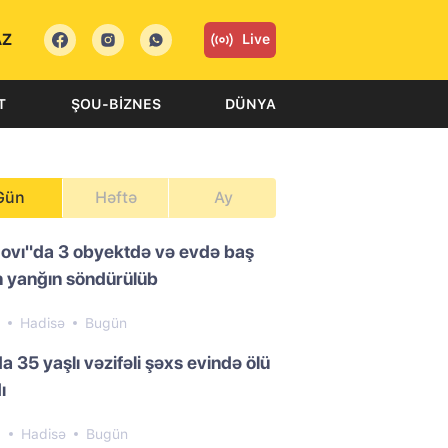
AZ
Live
T
ŞOU-BIZNES
DÜNYA
Gün
Həftə
Ay
ovı"da 3 obyektdə və evdə baş
 yanğın söndürülüb
7
Hadisə
Bugün
a 35 yaşlı vəzifəli şəxs evində ölü
ı
9
Hadisə
Bugün