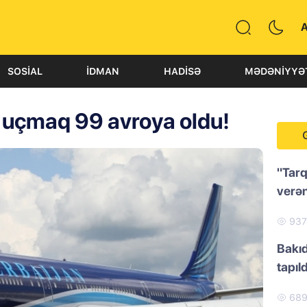
SOSIAL
İDMAN
HADISƏ
MƏDƏNIYYƏ
uçmaq 99 avroya oldu!
"Tarq
verən
93
Bakıd
tapıld
68