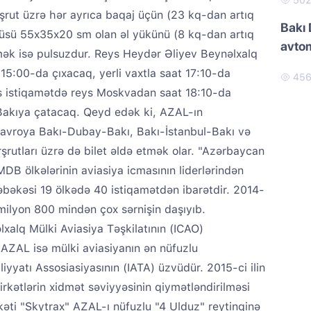
50
arşrut üzrə hər ayrıca baqaj üçün (23 kq-dan artıq
Bakı 
çüsü 55x35x20 sm olan əl yükünü (8 kq-dan artıq
avtom
ək isə pulsuzdur. Reys Heydər Əliyev Beynəlxalq
 15:00-da çıxacaq, yerli vaxtla saat 17:10-da
45
s istiqamətdə reys Moskvadan saat 18:10-da
 Bakıya çatacaq. Qeyd edək ki, AZAL-ın
9 avroya Bakı-Dubay-Bakı, Bakı-İstanbul-Bakı və
rutları üzrə də bilet əldə etmək olar. "Azərbaycan
MDB ölkələrinin aviasiya icmasının liderlərindən
şəbəkəsi 19 ölkədə 40 istiqamətdən ibarətdir. 2014-
milyon 800 mindən çox sərnişin daşıyıb.
xalq Mülki Aviasiya Təşkilatının (ICAO)
 AZAL isə mülki aviasiyanın ən nüfuzlu
iyyatı Assosiasiyasının (IATA) üzvüdür. 2015-ci ilin
irkətlərin xidmət səviyyəsinin qiymətləndirilməsi
kəti "Skytrax" AZAL-ı nüfuzlu "4 Ulduz" reytinqinə