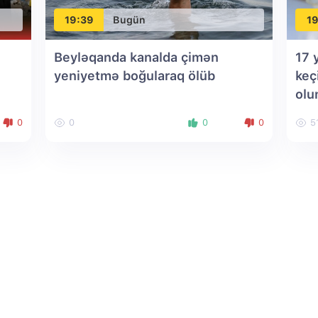
19:39
Bugün
19
Beyləqanda kanalda çimən
17 
yeniyetmə boğularaq ölüb
keç
olu
0
0
0
0
5