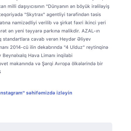
n milli daşıyıcısının "Dünyanın ən böyük irəliləyiş
ateqoriyada "Skytrax" agentliyi tərəfindən təsis
na namizədliyi verilib və şirkət fəxri ikinci yeri
ət ən yeni təyyarə parkına malikdir. AZAL-ın
q standartlara cavab verən Heydər Əliyev
anı 2014-cü ilin dekabrında "4 Ulduz" reytinqinə
ev Beynəlxalq Hava Limanı inqilabi
ovet məkanında və Şərqi Avropa ölkələrində bir
S
"Instagram" səhifəmizdə izləyin