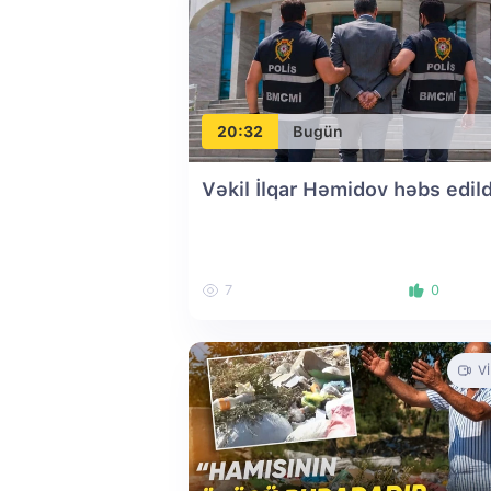
20:32
Bugün
Vəkil İlqar Həmidov həbs edild
7
0
V