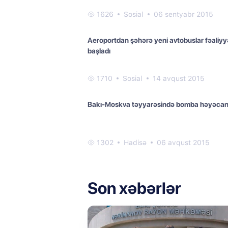
1626
Sosial
06 sentyabr 2015
Aeroportdan şəhərə yeni avtobuslar fəaliyy
başladı
1710
Sosial
14 avqust 2015
Bakı-Moskva təyyarəsində bomba həyəcan
1302
Hadisə
06 avqust 2015
Son xəbərlər