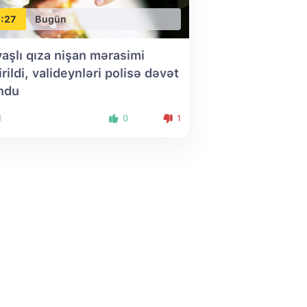
:27
Bugün
yaşlı qıza nişan mərasimi
irildi, valideynləri polisə dəvət
ndu
1
0
1