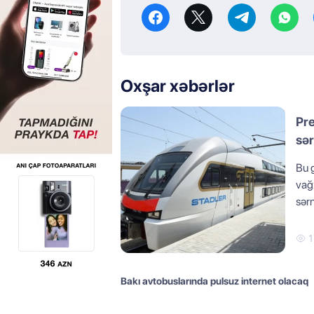
Oxşar xəbərlər
Pre
sər
Bu gü
vağ
sərn
1
Bakı avtobuslarında pulsuz internet olacaq