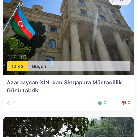
FOTO
12:42
Bugün
Azərbaycan XİN-dən Sinqapura Müstəqillik
Günü təbriki
4
0
0