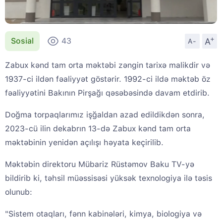
+
A
Sosial
43
A-
Zabux kənd tam orta məktəbi zəngin tarixə malikdir və
1937-ci ildən fəaliyyət göstərir. 1992-ci ildə məktəb öz
fəaliyyətini Bakının Pirşağı qəsəbəsində davam etdirib.
Doğma torpaqlarımız işğaldan azad edildikdən sonra,
2023-cü ilin dekabrın 13-də Zabux kənd tam orta
məktəbinin yenidən açılışı həyata keçirilib.
Məktəbin direktoru Mübariz Rüstəmov Baku TV-yə
bildirib ki, təhsil müəssisəsi yüksək texnologiya ilə təsis
olunub:
"Sistem otaqları, fənn kabinələri, kimya, biologiya və