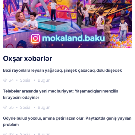
Oxşar xəbərlər
Bəzi rayonlara leysan yağacaq, şimşək çaxacaq, dolu düşəcək
64
Sosial
Bugün
Tələbələr arasında yeni məcburiyyət: Yaşamadıqları mənzilin
kirayəsini ödəyirlər
55
Sosial
Bugün
Göydə bulud yoxdur, amma çətir lazım olur: Paytaxtda geniş yayılan
problem
63
Sosial
Bugün