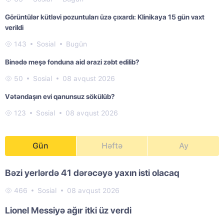
Görüntülər kütləvi pozuntuları üzə çıxardı: Klinikaya 15 gün vaxt
verildi
143
Sosial
Bugün
Binədə meşə fonduna aid ərazi zəbt edilib?
50
Sosial
08 avqust 2026
Vətəndaşın evi qanunsuz sökülüb?
123
Sosial
08 avqust 2026
Gün
Həftə
Ay
Bəzi yerlərdə 41 dərəcəyə yaxın isti olacaq
466
Sosial
08 avqust 2026
Lionel Messiyə ağır itki üz verdi