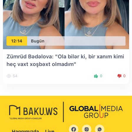
12:14
Bugün
Zümrüd Bədəlova: "Ola bilər ki, bir xanım kimi
heç vaxt xoşbəxt olmadım"
54
0
0
Haqqımızda
Live