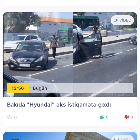
VIDEO
12:56
Bugün
Bakıda "Hyundai" əks istiqamətə çıxdı
12
0
0