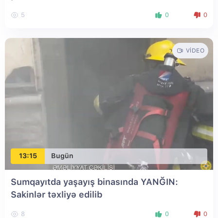
5
0
0
VIDEO
13:15
Bugün
Sumqayıtda yaşayış binasında YANĞIN:
Sakinlər təxliyə edilib
8
0
0