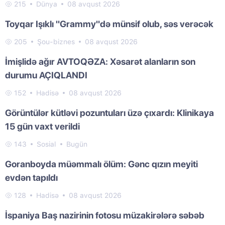
215
Dünya
08 avqust 2026
Toyqar Işıklı "Grammy"də münsif olub, səs verəcək
205
Şou-biznes
08 avqust 2026
İmişlidə ağır AVTOQƏZA: Xəsarət alanların son
durumu AÇIQLANDI
152
Hadisə
08 avqust 2026
Görüntülər kütləvi pozuntuları üzə çıxardı: Klinikaya
15 gün vaxt verildi
143
Sosial
Bugün
Goranboyda müəmmalı ölüm: Gənc qızın meyiti
evdən tapıldı
128
Hadisə
08 avqust 2026
İspaniya Baş nazirinin fotosu müzakirələrə səbəb