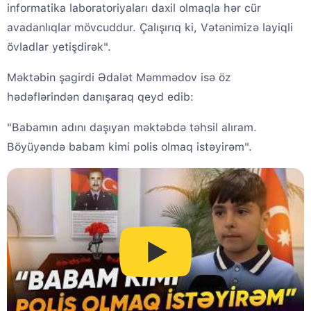
informatika laboratoriyaları daxil olmaqla hər cür
avadanlıqlar mövcuddur. Çalışırıq ki, Vətənimizə layiqli
övladlar yetişdirək".
Məktəbin şagirdi Ədalət Məmmədov isə öz
hədəflərindən danışaraq qeyd edib:
"Babamın adını daşıyan məktəbdə təhsil alıram.
Böyüyəndə babam kimi polis olmaq istəyirəm".