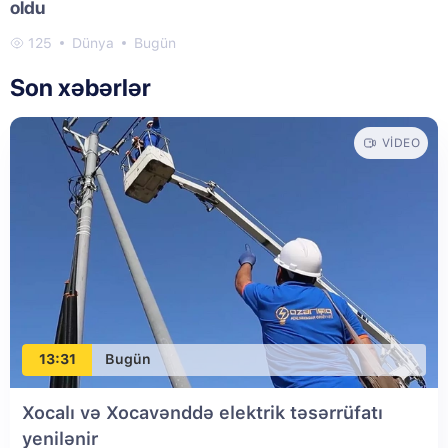
oldu
125
Dünya
Bugün
Son xəbərlər
VIDEO
13:31
Bugün
Xocalı və Xocavənddə elektrik təsərrüfatı
yenilənir