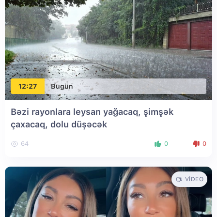
12:27
Bugün
Bəzi rayonlara leysan yağacaq, şimşək
çaxacaq, dolu düşəcək
64
0
0
VIDEO