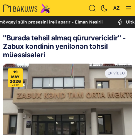
AZ
sülh prosesini irəli aparır - Elman Nəsirli
Uitkoff: Cən
"Burada təhsil almaq qürurvericidir" -
Zabux kəndinin yenilənən təhsil
müəssisələri
19
VIDEO
MAY
2026
22:50