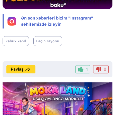
Ən son xəbərləri bizim "Instagram"
səhifəmizdə izləyin
Zabux kənd
Laçın rayonu
Paylaş
1
0