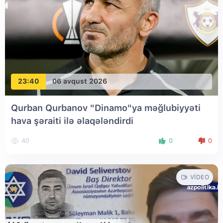
23:40
06 avqust 2026
Qurban Qurbanov "Dinamo"ya məğlubiyyəti
hava şəraiti ilə əlaqələndirdi
40
0
0
VIDEO