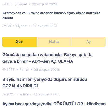
13
Siyasət
06 avqust 2026
Azərbaycan və Ukrayna arasında intensiv siyasi dialoq müzakirə
olunub
30
Siyasət
06 avqust 2026
Gün
Həftə
Ay
Gürcüstana gedən vətəndaşlar Bakıya qatarla
qayıda bilmir - ADY-dən AÇIQLAMA
1025
Sosial
06 avqust 2026
8 aylıq hamiləni yarıyolda düşürdən sürücü
CƏZALANDIRILDI
972
Hadisə
06 avqust 2026
Ayının bacı qardaşı yediyi GÖRÜNTÜLƏR - Hindistan