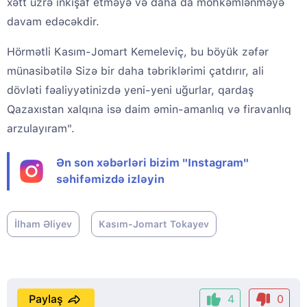
xətt üzrə inkişaf etməyə və daha da möhkəmlənməyə
davam edəcəkdir.
Hörmətli Kasım-Jomart Kemeleviç, bu böyük zəfər
münasibətilə Sizə bir daha təbriklərimi çatdırır, ali
dövləti fəaliyyətinizdə yeni-yeni uğurlar, qardaş
Qazaxıstan xalqına isə daim əmin-amanlıq və firavanlıq
arzulayıram".
Ən son xəbərləri bizim "Instagram"
səhifəmizdə izləyin
İlham Əliyev
Kasım-Jomart Tokayev
Paylaş
4
0