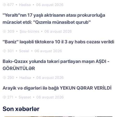
677
Hadisə
06 avqust 2026
"Yeraltı"nın 17 yaşlı aktrisanın atası prokurorluğa
müraciət etdi: "Qızımla münasibət qurub"
309
Şou-biznes
06 avqust 2026
"Bəniz" ləqəbli tiktokerə 10 il 3 ay həbs cəzası verildi
301
Sosial
06 avqust 2026
Bakı-Qazax yolunda təkəri partlayan maşın AŞDI -
GÖRÜNTÜLƏR
290
Hadisə
06 avqust 2026
Arayik və digərləri ilə bağlı YEKUN QƏRAR VERİLDİ
271
Siyasət
06 avqust 2026
Son xəbərlər