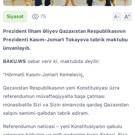
+
A
Siyasət
75
A-
Prezident İlham Əliyev Qazaxıstan Respublikasının
Prezidenti Kasım-Jomart Tokayevə təbrik məktubu
ünvanlayıb.
BAKU.WS
xəbər verir ki, məktubda deyilir:
"Hörmətli Kasım-Jomart Kemeleviç,
Qazaxıstan Respublikasının yeni Konstitusiyası üzrə
referendumun müvəffəqiyyətlə başa çatması
münasibətilə Sizi və Sizin simanızda qardaş Qazaxıstan
xalqını səmimi-qəlbdən təbrik edirəm.
Referendumun nəticəsi – yeni Konstitusiyanın qəbulu
xalqınızın birliyinin və milli iradəsinin bariz ifadəsi, Sizə