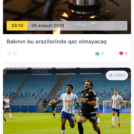
23:13
06 avqust 2026
Bakının bu ərazilərində qaz olmayacaq
61
0
0
VIDEO