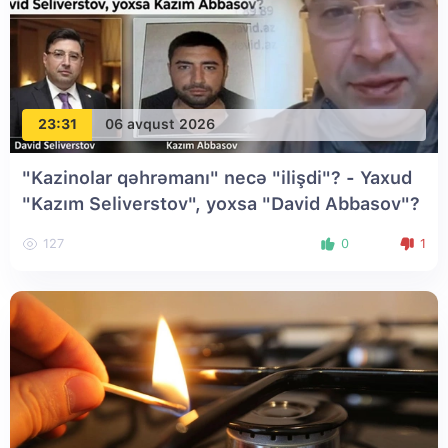
23:31
06 avqust 2026
"Kazinolar qəhrəmanı" necə "ilişdi"? - Yaxud
"Kazım Seliverstov", yoxsa "David Abbasov"?
127
0
1