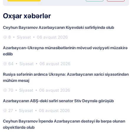
Oxşar xəbərlər
Ceyhun Bayramov Azərbaycanın Kiyevdəki səfirliyində olub
8
Siyasət
06 avqust 2026
Azərbaycan-Ukrayna münasibətlərinin mövcud vəziyyəti müzakirə
edilib
64
Siyasət
06 avqust 2026
Rusiya səfərinin ardınca Ukrayna: Azərbaycanın xarici siyasətindən
mühüm mesaj
70
Siyasət
06 avqust 2026
Azərbaycanın ABŞ-dəki səfiri senator Stiv Deynslə görüşüb
27
Siyasət
06 avqust 2026
Ceyhun Bayramov İrpendə Azərbaycanın dəstəyi ilə bərpa olunan
obyektlərdə olub