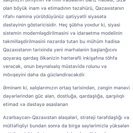
olan böyük inam və etimadının təzahürü, Qazaxıstanın
rifahı naminə yürütdüyünüz qətiyyətli siyasətə
dəstəyinin göstəricisidir. Heç şübhə yoxdur ki, siyasi
sistemin modernləşdirilməsini və idarəetmə modelinin
təkmilləşdirilməsini nəzərdə tutan bu mühüm hadisə
Qazaxıstanın tarixində yeni mərhələnin başlanğıcını
qoyaraq qardaş ölkənizin hərtərəfli inkişafına töhfə
verəcək, onun beynəlxalq müstəvidə rolunu və
mövqeyini daha da gücləndirəcəkdir.
Əminəm ki, xalqlarımızın ortaq tarixindən, zəngin mənəvi
dəyərlərindən güc alan, dostluğa, qardaşlığa, qarşılıqlı
etimad və dəstəyə əsaslanan
Azərbaycan-Qazaxıstan əlaqələri, strateji tərəfdaşlığı və
müttəfiqliyi bundan sonra da birgə səylərimizlə yüksələn