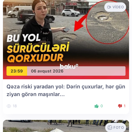
VIDEO
23:59
06 avqust 2026
Qəza riski yaradan yol: Dərin çuxurlar, hər gün
ziyan görən maşınlar...
18
0
1
FOTO