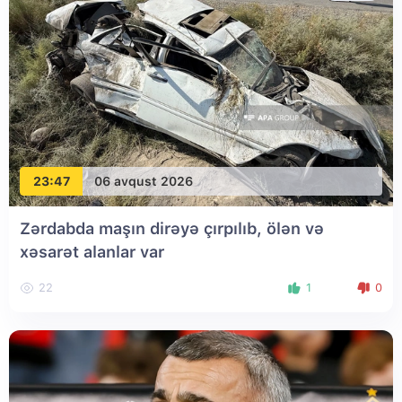
23:47
06 avqust 2026
Zərdabda maşın dirəyə çırpılıb, ölən və
xəsarət alanlar var
22
1
0