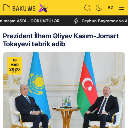
AZ
şın AŞDI - GÖRÜNTÜLƏR
Ceyhun Bayramov və Andrey Sib
Prezident İlham Əliyev Kasım-Jomart
Tokayevi təbrik edib
16
MAR
2026
16:22