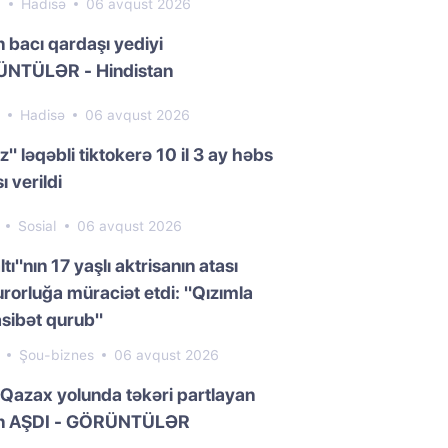
6
Hadisə
06 avqust 2026
n bacı qardaşı yediyi
NTÜLƏR - Hindistan
2
Hadisə
06 avqust 2026
z" ləqəbli tiktokerə 10 il 3 ay həbs
ı verildi
1
Sosial
06 avqust 2026
ltı"nın 17 yaşlı aktrisanın atası
rorluğa müraciət etdi: "Qızımla
sibət qurub"
7
Şou-biznes
06 avqust 2026
Qazax yolunda təkəri partlayan
n AŞDI - GÖRÜNTÜLƏR