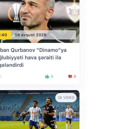
:40
06 avqust 2026
ban Qurbanov "Dinamo"ya
lubiyyəti hava şəraiti ilə
qələndirdi
0
0
0
VIDEO