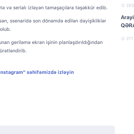
28
tə və serialı izləyən tamaşaçılara təşəkkür edib.
Arayi
sən, ssenaridə son dönəmdə edilən dəyişikliklər
QƏRA
olub.
27
lunan geriləmə ekran işinin planlaşdırıldığından
ürətləndirib.
"Instagram" səhifəmizdə izləyin