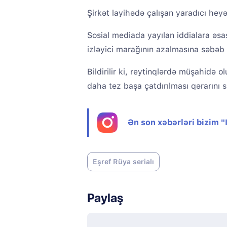
Şirkət layihədə çalışan yaradıcı heyə
Sosial mediada yayılan iddialara əsa
izləyici marağının azalmasına səbəb 
Bildirilir ki, reytinqlərdə müşahidə o
daha tez başa çatdırılması qərarını s
Ən son xəbərləri bizim 
Eşref Rüya serialı
Paylaş