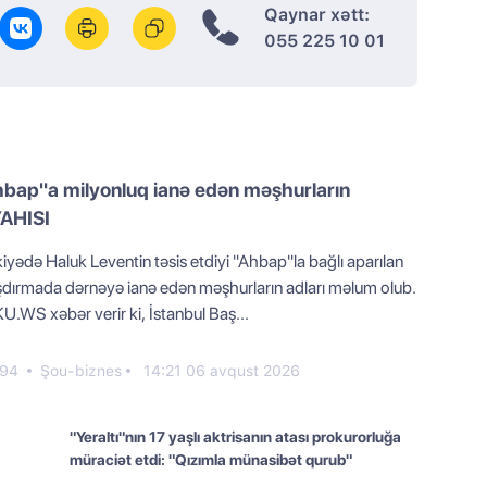
Qaynar xətt:
055 225 10 01
hbap"a milyonluq ianə edən məşhurların
YAHISI
iyədə Haluk Leventin təsis etdiyi "Ahbap"la bağlı aparılan
şdırmada dərnəyə ianə edən məşhurların adları məlum olub.
U.WS xəbər verir ki, İstanbul Baş...
94
Şou-biznes
14:21 06 avqust 2026
"Yeraltı"nın 17 yaşlı aktrisanın atası prokurorluğa
müraciət etdi: "Qızımla münasibət qurub"