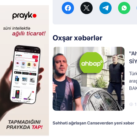
Oxşar xəbərlər
"A
Sİ
Türk
ara
BAK
1
Səhhəti ağırlaşan Canseverdən yeni xəbər