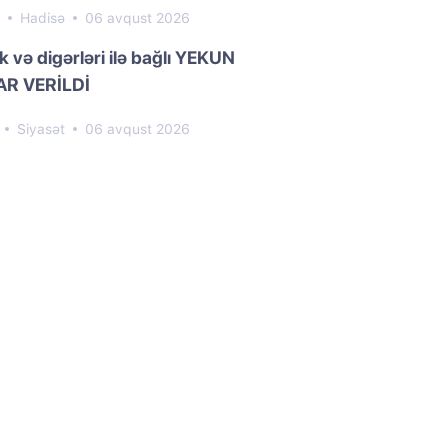
3
Hadisə
06 avqust 2026
k və digərləri ilə bağlı YEKUN
R VERİLDİ
1
Siyasət
06 avqust 2026