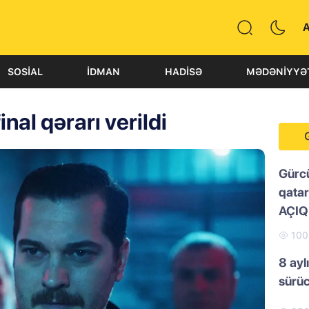
SOSIAL
İDMAN
HADISƏ
MƏDƏNIYYƏ
nal qərarı verildi
Gürc
qatar
AÇI
10
8 ayl
sürü