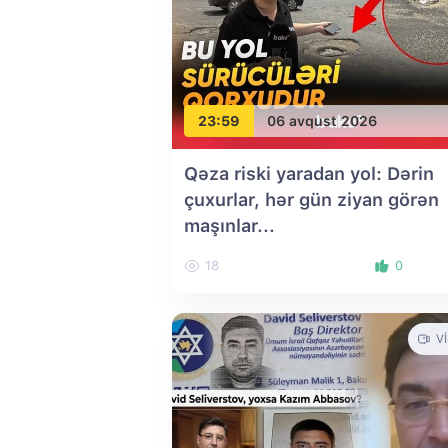
23:59
06 avqust 2026
Qəza riski yaradan yol: Dərin
çuxurlar, hər gün ziyan görən
maşınlar...
18
0
V