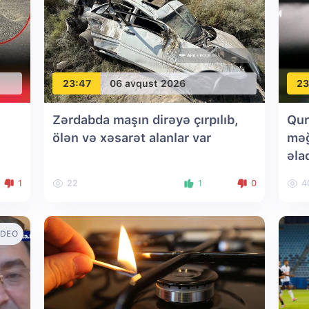
23:47
06 avqust 2026
23
Zərdabda maşın dirəyə çırpılıb,
Qur
ölən və xəsarət alanlar var
məğ
əla
1
22
1
0
4
IDEO