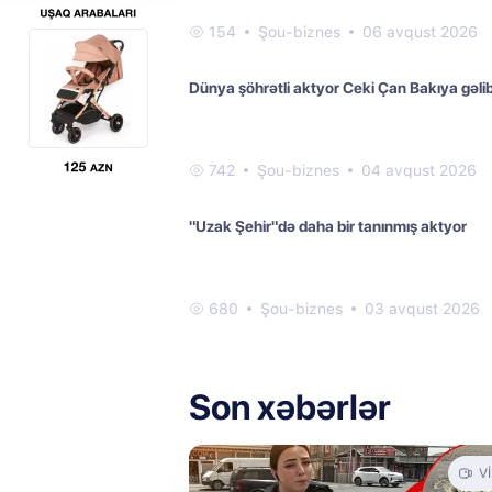
154
Şou-biznes
06 avqust 2026
Dünya şöhrətli aktyor Ceki Çan Bakıya gəli
742
Şou-biznes
04 avqust 2026
"Uzak Şehir"də daha bir tanınmış aktyor
680
Şou-biznes
03 avqust 2026
Son xəbərlər
V