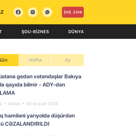
AZ
Live
T
ŞOU-BIZNES
DÜNYA
Gün
Həftə
Ay
üstana gedən vətəndaşlar Bakıya
la qayıda bilmir - ADY-dən
QLAMA
02
Sosial
06 avqust 2026
ıq hamiləni yarıyolda düşürdən
cü CƏZALANDIRILDI