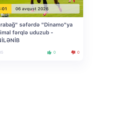
:01
06 avqust 2026
rabağ" səfərdə "Dinamo"ya
imal fərqlə uduzub
-
NİLƏNİB
85
0
0