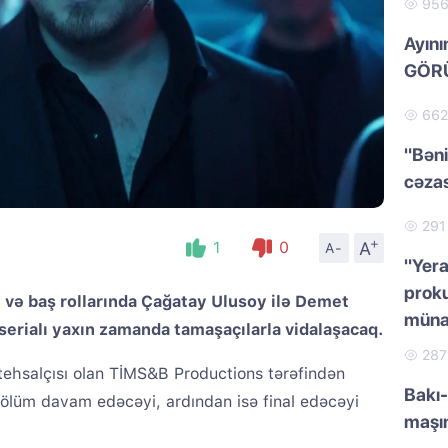
95
Ayını
GÖRÜ
66
"Bəni
cəzas
29
+
A
1
0
A-
"Yera
proku
 və baş rollarında Çağatay Ulusoy ilə Demet
müna
serialı yaxın zamanda tamaşaçılarla vidalaşacaq.
28
istehsalçısı olan TİMS&B Productions tərəfindən
Bakı-
bölüm davam edəcəyi, ardından isə final edəcəyi
maşı