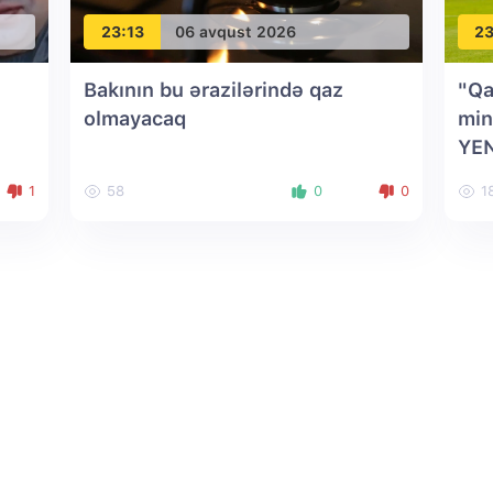
23:13
06 avqust 2026
23
Bakının bu ərazilərində qaz
"Qa
olmayacaq
min
YE
1
58
0
0
1