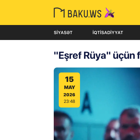
SIYASƏT
İQTISADIYYAT
"Eşref Rüya" üçün fi
15
MAY
2026
23:48