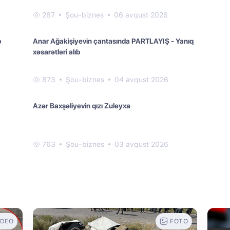
287
Şou-biznes
06 avqust 2026
b
Anar Ağakişiyevin çantasında PARTLAYIŞ - Yanıq
xəsarətləri alıb
873
Şou-biznes
04 avqust 2026
Azər Baxşəliyevin qızı Zuleyxa
763
Şou-biznes
03 avqust 2026
IDEO
FOTO