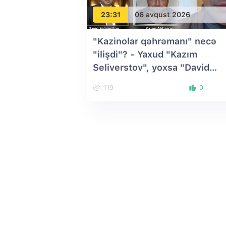
23:31
06 avqust 2026
"Kazinolar qəhrəmanı" necə
"ilişdi"? - Yaxud "Kazım
Seliverstov", yoxsa "David
Abbasov"?
119
0