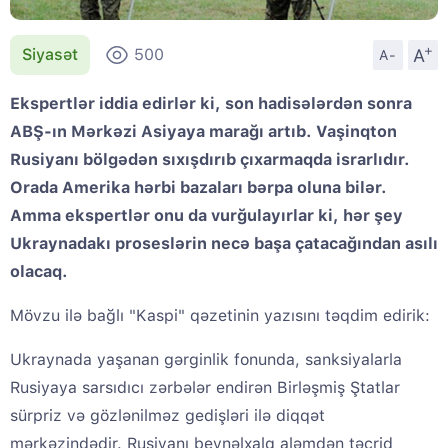
+
A
Siyasət
500
A-
Ekspertlər iddia edirlər ki, son hadisələrdən sonra
ABŞ-ın Mərkəzi Asiyaya marağı artıb. Vaşinqton
Rusiyanı bölgədən sıxışdırıb çıxarmaqda israrlıdır.
Orada Amerika hərbi bazaları bərpa oluna bilər.
Amma ekspertlər onu da vurğulayırlar ki, hər şey
Ukraynadakı proseslərin necə başa çatacağından asılı
olacaq.
Mövzu ilə bağlı "Kaspi" qəzetinin yazısını təqdim edirik:
Ukraynada yaşanan gərginlik fonunda, sanksiyalarla
Rusiyaya sarsıdıcı zərbələr endirən Birləşmiş Ştatlar
sürpriz və gözlənilməz gedişləri ilə diqqət
mərkəzindədir. Rusiyanı beynəlxalq aləmdən təcrid