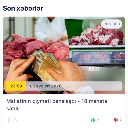
Son xəbərlər
VIDEO
23:59
05 avqust 2026
Mal ətinin qiyməti bahalaşdı - 18 manata
satılır
35
2
2