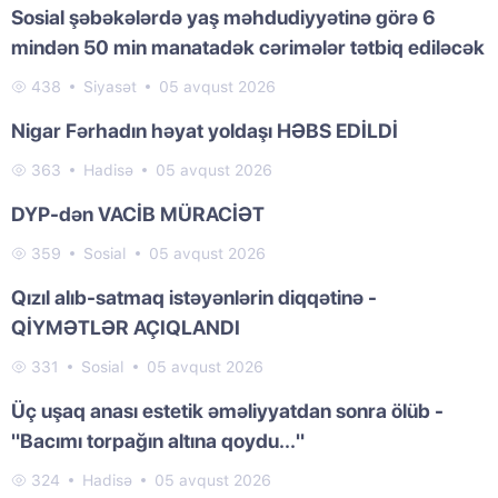
Sosial şəbəkələrdə yaş məhdudiyyətinə görə 6
mindən 50 min manatadək cərimələr tətbiq ediləcək
438
Siyasət
05 avqust 2026
Nigar Fərhadın həyat yoldaşı HƏBS EDİLDİ
363
Hadisə
05 avqust 2026
DYP-dən VACİB MÜRACİƏT
359
Sosial
05 avqust 2026
Qızıl alıb-satmaq istəyənlərin diqqətinə -
QİYMƏTLƏR AÇIQLANDI
331
Sosial
05 avqust 2026
Üç uşaq anası estetik əməliyyatdan sonra ölüb -
"Bacımı torpağın altına qoydu..."
324
Hadisə
05 avqust 2026