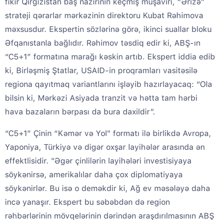
fikir Qırğızıstan baş nazirinin keçmiş müşaviri, “Ərizə”
strateji qərarlar mərkəzinin direktoru Kubat Rəhimova
məxsusdur. Ekspertin sözlərinə görə, ikinci suallar bloku
Əfqanıstanla bağlıdır. Rəhimov təsdiq edir ki, ABŞ-ın
“C5+1” formatına marağı kəskin artıb. Ekspert iddia edib
ki, Birləşmiş Ştatlar, USAID-in proqramları vasitəsilə
regiona qayıtmaq variantlarını işləyib hazırlayacaq: “Ola
bilsin ki, Mərkəzi Asiyada tranzit və hətta tam hərbi
hava bazaların bərpası da bura daxildir”.
“C5+1” Çinin “Kəmər və Yol" formatı ilə birlikdə Avropa,
Yaponiya, Türkiyə və digər oxşar layihələr arasında ən
effektlisidir. "Əgər çinlilərin layihələri investisiyaya
söykənirsə, amerikalılar daha çox diplomatiyaya
söykənirlər. Bu isə o deməkdir ki, Ağ ev məsələyə daha
incə yanaşır. Ekspert bu səbəbdən də region
rəhbərlərinin mövqelərinin dərindən araşdırılmasının ABŞ