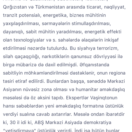
Qırğızıstan və Türkmənistan arasında ticarət, nəqliyyat,
tranzit potensialı, energetika, biznes mühitinin
yaxşılaşdırılması, sərmayələrin stimullaşdırılması,
dayanıqlı, sabit mühitin yaradılması, energetik effekti
olan texnologiyalar və s. sahələrdə əlaqələrin inkişaf
etdirilməsi nəzərdə tutulurdu. Bu siyahıya terrorizm,
silah qaçaqçılığı, narkotiklərin qanunsuz dövriyyəsi ilə
birgə mübarizə də daxil edilmişdi. Əfqanıstanda
sabitliyin möhkəmləndirilməsi dəstəklənir, onun regiona
təsiri etiraf edilirdi. Bunlardan başqa, sənəddə Mərkəzi
Asiyanın nüvəsiz zona olması və humanitar əməkdaşlıq
məsələsi də öz əksini tapıb. Ekspertlər Vaşinqtonun
hansı səbəblərdən yeni əməkdaşlıq formatına üstünlük
verdiyi sualına cavab axtarırlar. Məsələ ondan ibarətdir
ki, 30 il idi ki, ABŞ Mərkəzi Asiyada demokratiya
“yetişdirməyə" üstünlük verirdi. İndi isə bütün bunlar