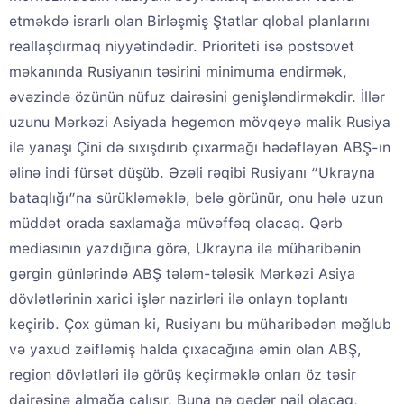
etməkdə israrlı olan Birləşmiş Ştatlar qlobal planlarını
reallaşdırmaq niyyətindədir. Prioriteti isə postsovet
məkanında Rusiyanın təsirini minimuma endirmək,
əvəzində özünün nüfuz dairəsini genişləndirməkdir. İllər
uzunu Mərkəzi Asiyada hegemon mövqeyə malik Rusiya
ilə yanaşı Çini də sıxışdırıb çıxarmağı hədəfləyən ABŞ-ın
əlinə indi fürsət düşüb. Əzəli rəqibi Rusiyanı “Ukrayna
bataqlığı”na sürükləməklə, belə görünür, onu hələ uzun
müddət orada saxlamağa müvəffəq olacaq. Qərb
mediasının yazdığına görə, Ukrayna ilə müharibənin
gərgin günlərində ABŞ tələm-tələsik Mərkəzi Asiya
dövlətlərinin xarici işlər nazirləri ilə onlayn toplantı
keçirib. Çox güman ki, Rusiyanı bu müharibədən məğlub
və yaxud zəifləmiş halda çıxacağına əmin olan ABŞ,
region dövlətləri ilə görüş keçirməklə onları öz təsir
dairəsinə almağa çalışır. Buna nə qədər nail olacaq,