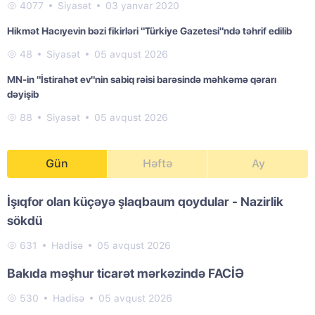
4077
Siyasət
03 yanvar 2020
Hikmət Hacıyevin bəzi fikirləri "Türkiye Gazetesi"ndə təhrif edilib
48
Siyasət
05 avqust 2026
MN-in "İstirahət ev"nin sabiq rəisi barəsində məhkəmə qərarı
dəyişib
88
Siyasət
05 avqust 2026
Gün
Həftə
Ay
İşıqfor olan küçəyə şlaqbaum qoydular - Nazirlik
sökdü
631
Hadisə
05 avqust 2026
Bakıda məşhur ticarət mərkəzində FACİƏ
530
Hadisə
05 avqust 2026