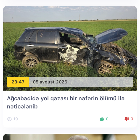
23:47
05 avqust 2026
Ağcabədidə yol qəzası bir nəfərin ölümü ilə
nəticələnib
19
0
0