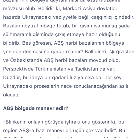
mövzusu olub. Bəllidir ki, Mərkəzi Asiya dövlətləri
hazırda Ukraynadakı vəziyyətlə bağlı çaşqınlıq içindədir.
Bəziləri neytral mövqe tutub, bir qisim isə münaqişədə
sülhməramlı qismində çıxış etməyə hazır olduğunu
bildirib. Bəs görəsən, ABŞ hərbi bazalarının bölgəyə
yenidən dönməsi nə qədər realdır? Bəllidir ki, Qırğızıstan
və Özbəkistanda ABŞ hərbi bazaları mövcud olub.
Perspektivdə Türkmənistan və Tacikistan da var.
Düzdür, bu ideya bir qədər illüziya olsa da, hər şey
Ukraynadakı proseslərin necə sonuclanacağından asılı
olacaq.
ABŞ bölgədə manevr edir?
“Blinkenin onlayn görüşdə iştirakı onu göstərir ki, bu
region ABŞ-a bəzi manevrləri üçün çox vacibdir". Bu