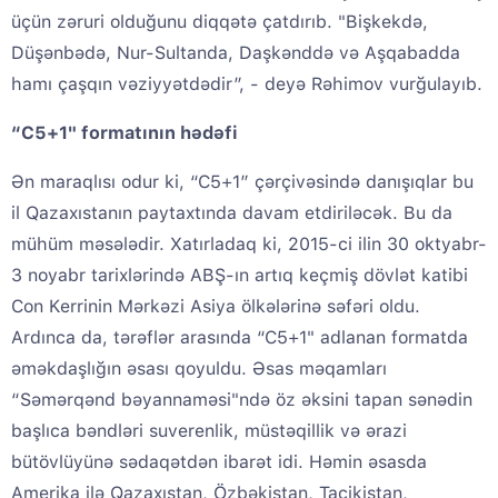
üçün zəruri olduğunu diqqətə çatdırıb. "Bişkekdə,
Düşənbədə, Nur-Sultanda, Daşkənddə və Aşqabadda
hamı çaşqın vəziyyətdədir”, - deyə Rəhimov vurğulayıb.
“C5+1" formatının hədəfi
Ən maraqlısı odur ki, “C5+1” çərçivəsində danışıqlar bu
il Qazaxıstanın paytaxtında davam etdiriləcək. Bu da
mühüm məsələdir. Xatırladaq ki, 2015-ci ilin 30 oktyabr-
3 noyabr tarixlərində ABŞ-ın artıq keçmiş dövlət katibi
Con Kerrinin Mərkəzi Asiya ölkələrinə səfəri oldu.
Ardınca da, tərəflər arasında “C5+1" adlanan formatda
əməkdaşlığın əsası qoyuldu. Əsas məqamları
“Səmərqənd bəyannaməsi"ndə öz əksini tapan sənədin
başlıca bəndləri suverenlik, müstəqillik və ərazi
bütövlüyünə sədaqətdən ibarət idi. Həmin əsasda
Amerika ilə Qazaxıstan, Özbəkistan, Tacikistan,