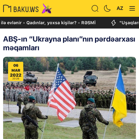
AZ
r - Qadınlar, yoxsa kişilər? - RƏSMİ
"Uşaqlarımızı qor
ABŞ-ın “Ukrayna planı”nın pərdəarxası
məqamları
06
MAR
2022
20:26