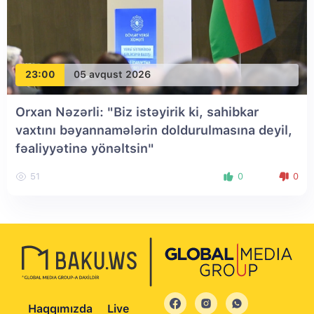
23:00
05 avqust 2026
Orxan Nəzərli: "Biz istəyirik ki, sahibkar
vaxtını bəyannamələrin doldurulmasına deyil,
fəaliyyətinə yönəltsin"
51
0
0
Haqqımızda
Live