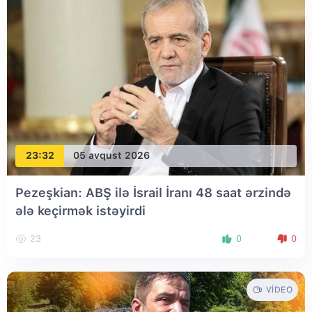
23:32
05 avqust 2026
Pezeşkian: ABŞ ilə İsrail İranı 48 saat ərzində
ələ keçirmək istəyirdi
23
0
0
VIDEO