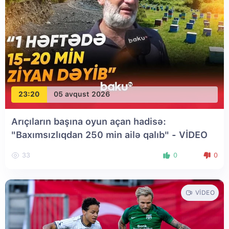
23:20
05 avqust 2026
Arıçıların başına oyun açan hadisə:
"Baxımsızlıqdan 250 min ailə qalıb" - VİDEO
33
0
0
VIDEO