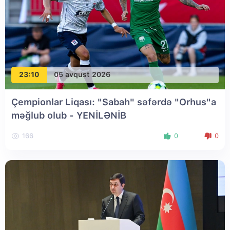
23:10
05 avqust 2026
Çempionlar Liqası: "Sabah" səfərdə "Orhus"a
məğlub olub
- YENİLƏNİB
166
0
0