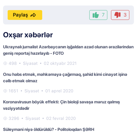
Paylaş
7
3
Oxşar xəbərlər
Ukraynalı jurnalist Azərbaycanın işğaldan azad olunan ərazilərindən
geniş reportaj hazırlayıb - FOTO
498
Siyasət
02 oktyabr 2021
Onu həbs etmək, məhkəməyə çağırmaq, şahid kimi cinayət işinə
cəlb etmək olmaz
1651
Siyasət
01 aprel 2020
Koronavirusun böyük effekti: Çin bioloji savaşa məruz qalmış
vəziyyətdədir
3296
Siyasət
02 fevral 2020
Süleymani niyə öldürüldü? - Politoloqdan ŞƏRH