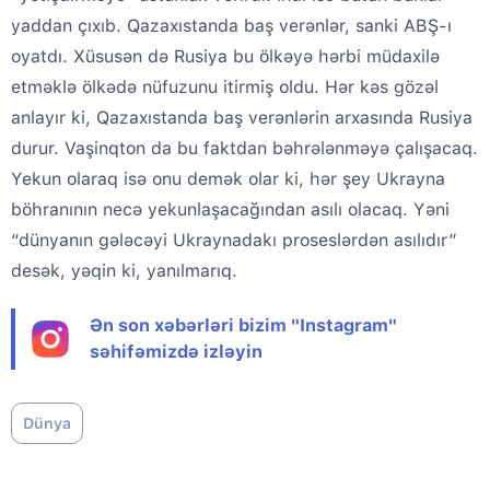
yaddan çıxıb. Qazaxıstanda baş verənlər, sanki ABŞ-ı
oyatdı. Xüsusən də Rusiya bu ölkəyə hərbi müdaxilə
etməklə ölkədə nüfuzunu itirmiş oldu. Hər kəs gözəl
anlayır ki, Qazaxıstanda baş verənlərin arxasında Rusiya
durur. Vaşinqton da bu faktdan bəhrələnməyə çalışacaq.
Yekun olaraq isə onu demək olar ki, hər şey Ukrayna
böhranının necə yekunlaşacağından asılı olacaq. Yəni
“dünyanın gələcəyi Ukraynadakı proseslərdən asılıdır”
desək, yəqin ki, yanılmarıq.
Ən son xəbərləri bizim "Instagram"
səhifəmizdə izləyin
Dünya