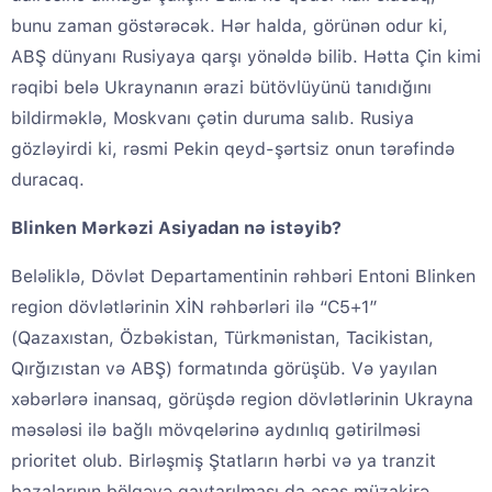
bunu zaman göstərəcək. Hər halda, görünən odur ki,
ABŞ dünyanı Rusiyaya qarşı yönəldə bilib. Hətta Çin kimi
rəqibi belə Ukraynanın ərazi bütövlüyünü tanıdığını
bildirməklə, Moskvanı çətin duruma salıb. Rusiya
gözləyirdi ki, rəsmi Pekin qeyd-şərtsiz onun tərəfində
duracaq.
Blinken Mərkəzi Asiyadan nə istəyib?
Beləliklə, Dövlət Departamentinin rəhbəri Entoni Blinken
region dövlətlərinin XİN rəhbərləri ilə “C5+1”
(Qazaxıstan, Özbəkistan, Türkmənistan, Tacikistan,
Qırğızıstan və ABŞ) formatında görüşüb. Və yayılan
xəbərlərə inansaq, görüşdə region dövlətlərinin Ukrayna
məsələsi ilə bağlı mövqelərinə aydınlıq gətirilməsi
prioritet olub. Birləşmiş Ştatların hərbi və ya tranzit
bazalarının bölgəyə qaytarılması da əsas müzakirə