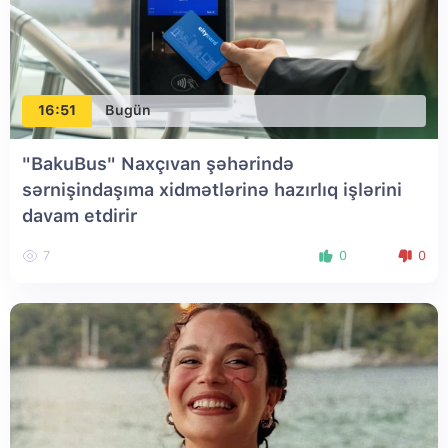
16:51
Bugün
"BakuBus" Naxçıvan şəhərində
sərnişindaşıma xidmətlərinə hazırlıq işlərini
davam etdirir
7
0
0