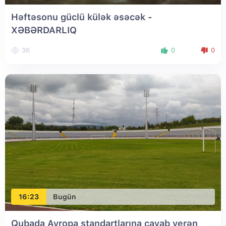
Həftəsonu güclü külək əsəcək -
XƏBƏRDARLIQ
36
0
0
16:23
Bugün
Qubada Avropa standartlarına cavab verən