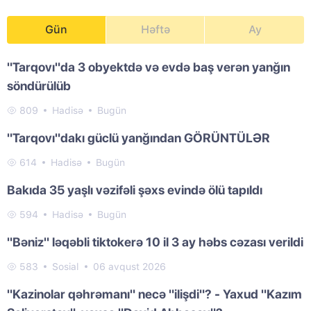
Gün
Həftə
Ay
"Tarqovı"da 3 obyektdə və evdə baş verən yanğın
söndürülüb
809
Hadisə
Bugün
"Tarqovı"dakı güclü yanğından GÖRÜNTÜLƏR
614
Hadisə
Bugün
Bakıda 35 yaşlı vəzifəli şəxs evində ölü tapıldı
594
Hadisə
Bugün
"Bəniz" ləqəbli tiktokerə 10 il 3 ay həbs cəzası verildi
583
Sosial
06 avqust 2026
"Kazinolar qəhrəmanı" necə "ilişdi"? - Yaxud "Kazım