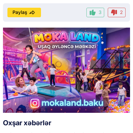
Paylaş
3
2
Oxşar xəbərlər