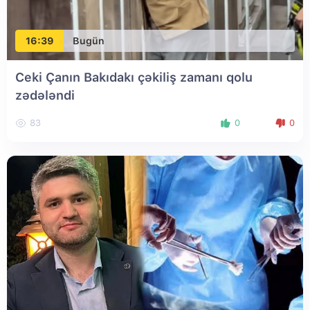
16:39
Bugün
Ceki Çanın Bakıdakı çəkiliş zamanı qolu
zədələndi
83
0
0