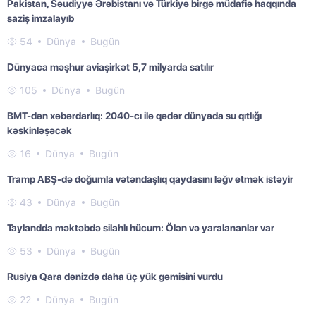
Pakistan, Səudiyyə Ərəbistanı və Türkiyə birgə müdafiə haqqında
saziş imzalayıb
54
Dünya
Bugün
Dünyaca məşhur aviaşirkət 5,7 milyarda satılır
105
Dünya
Bugün
BMT-dən xəbərdarlıq: 2040-cı ilə qədər dünyada su qıtlığı
kəskinləşəcək
16
Dünya
Bugün
Tramp ABŞ-də doğumla vətəndaşlıq qaydasını ləğv etmək istəyir
43
Dünya
Bugün
Taylandda məktəbdə silahlı hücum: Ölən və yaralananlar var
53
Dünya
Bugün
Rusiya Qara dənizdə daha üç yük gəmisini vurdu
22
Dünya
Bugün