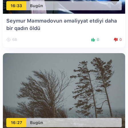
16:33
Bugün
Seymur Məmmədovun əməliyyat etdiyi daha
bir qadın öldü
68
0
0
16:27
Bugün