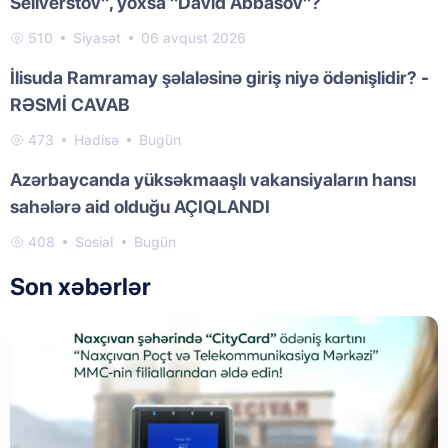
Seliverstov", yoxsa "David Abbasov"?
510
Siyasət
06 avqust 2026
İlisuda Ramramay şəlaləsinə giriş niyə ödənişlidir? -
RƏSMİ CAVAB
473
Hadisə
Bugün
Azərbaycanda yüksəkmaaşlı vakansiyaların hansı
sahələrə aid olduğu AÇIQLANDI
408
Sosial
Bugün
Son xəbərlər