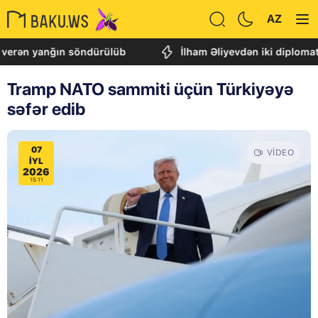
AZ
yanğın söndürülüb
İlham Əliyevdən iki diplomatla b
Tramp NATO sammiti üçün Türkiyəyə
səfər edib
07
VIDEO
IYL
2026
15:11