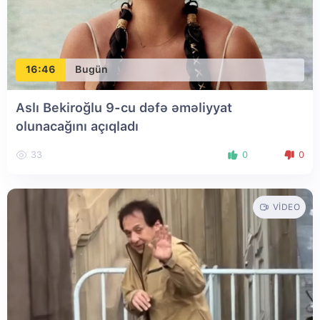
16:46
Bugün
Aslı Bekiroğlu 9-cu dəfə əməliyyat
olunacağını açıqladı
33
0
0
VIDEO