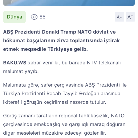
+
A
Dünya
85
A-
ABŞ Prezidenti Donald Tramp NATO dövlət və
hökumət başçılarının zirvə toplantısında iştirak
etmək məqsədilə Türkiyəyə gəlib.
BAKU.WS
xəbər verir ki, bu barədə NTV telekanalı
məlumat yayıb.
Məlumata görə, səfər çərçivəsində ABŞ Prezidenti ilə
Türkiyə Prezidenti Rəcəb Tayyib Ərdoğan arasında
ikitərəfli görüşün keçirilməsi nəzərdə tutulur.
Görüş zamanı tərəflərin regional təhlükəsizlik, NATO
çərçivəsində əməkdaşlıq və qarşılıqlı maraq doğuran
digər məsələləri müzakirə edəcəyi gözlənilir.