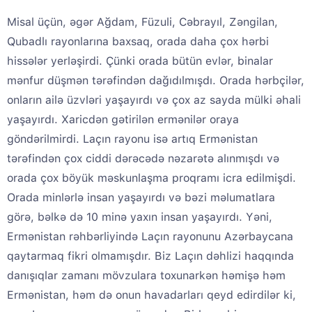
Misal üçün, əgər Ağdam, Füzuli, Cəbrayıl, Zəngilan,
Qubadlı rayonlarına baxsaq, orada daha çox hərbi
hissələr yerləşirdi. Çünki orada bütün evlər, binalar
mənfur düşmən tərəfindən dağıdılmışdı. Orada hərbçilər,
onların ailə üzvləri yaşayırdı və çox az sayda mülki əhali
yaşayırdı. Xaricdən gətirilən ermənilər oraya
göndərilmirdi. Laçın rayonu isə artıq Ermənistan
tərəfindən çox ciddi dərəcədə nəzarətə alınmışdı və
orada çox böyük məskunlaşma proqramı icra edilmişdi.
Orada minlərlə insan yaşayırdı və bəzi məlumatlara
görə, bəlkə də 10 minə yaxın insan yaşayırdı. Yəni,
Ermənistan rəhbərliyində Laçın rayonunu Azərbaycana
qaytarmaq fikri olmamışdır. Biz Laçın dəhlizi haqqında
danışıqlar zamanı mövzulara toxunarkən həmişə həm
Ermənistan, həm də onun havadarları qeyd edirdilər ki,