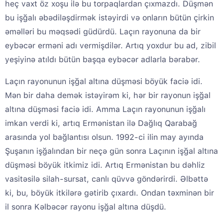
heç vaxt öz xoşu ilə bu torpaqlardan çıxmazdı. Düşmən
bu işğalı əbədiləşdirmək istəyirdi və onların bütün çirkin
əməlləri bu məqsədi güdürdü. Laçın rayonuna da bir
eybəcər erməni adı vermişdilər. Artıq yoxdur bu ad, zibil
yeşiyinə atıldı bütün başqa eybəcər adlarla bərabər.
Laçın rayonunun işğal altına düşməsi böyük faciə idi.
Mən bir daha demək istəyirəm ki, hər bir rayonun işğal
altına düşməsi faciə idi. Amma Laçın rayonunun işğalı
imkan verdi ki, artıq Ermənistan ilə Dağlıq Qarabağ
arasında yol bağlantısı olsun. 1992-ci ilin may ayında
Şuşanın işğalından bir neçə gün sonra Laçının işğal altına
düşməsi böyük itkimiz idi. Artıq Ermənistan bu dəhliz
vasitəsilə silah-sursat, canlı qüvvə göndərirdi. Əlbəttə
ki, bu, böyük itkilərə gətirib çıxardı. Ondan təxminən bir
il sonra Kəlbəcər rayonu işğal altına düşdü.