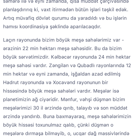
səmərə ilə və eyni zamanda, qısa müddət çərçivəsində
planlaşdırırıq ki, vaxt itirmədən bütün işləri təşkil edək.
Artıq müvafiq dövlət qurumu da yaradıldı və bu işlərin
hamısı koordinasiya şəklində aparılacaqdır.
Laçın rayonunda bizim böyük meşə sahələrimiz var -
ərazinin 22 min hektarı meşə sahəsidir. Bu da bizim
böyük sərvətimizdir. Kəlbəcər rayonunda 24 min hektar
meşə sahəsi vardır. Zəngilan və Qubadlı rayonlarında 12
min hektar və eyni zamanda, işğaldan azad edilmiş
Hadrut rayonunda və Xocavənd rayonunun bir
hissəsində böyük meşə sahələri vardır. Meşələr isə
planetimizin ağ ciyəridir. Mənfur, vəhşi düşmən bizim
meşələrimizi 30 il ərzində qırıb, talayıb və son müddət
ərzində yandırıb. Buna baxmayaraq, meşə sahələrimizin
böyük hissəsi toxunulmaz qalıb, çünki düşmən o
meşələrə dırmaşa bilməyib, o, ucqar dağ massivlərində