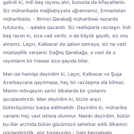
gəlirdi ki, indi beş rayonu alın, bununla da kifayətlənin.
Siz müharibədə məğlubiyyətə uğramısınız, Ermənistan
müharibədə, - Birinci Qarabağ müharibəsi nəzərdə
tutulurdu, - qələbə qazanıb. Siz reallıqlarla razılaşın. İndi
beş rayon ki, sizə vəd verilir, o da böyük şeydir, siz onu
alırsınız, Laçın, Kəlbəcər də qalsın sonraya, siz nə vaxt
müstəqillik versəniz Dağlıq Qarabağa, o vaxt da o
rayonların bir hissəsi sizə qayıda bilər.
Mən isə həmişə deyirdim ki, Laçın, Kəlbəcər və Şuşa
Azərbaycana qayıtmasa, heç bir razılaşma ola bilməz.
Mənim mövqeyim xarici ölkələrdə bir çoxlarını
qıcıqlandırırdı. Mən deyirdim ki, bizim ərazi
bütövlüyümüz bərpa edilməlidir. Deyirdim ki, müharibə
variantı heç vaxt istisna olunmur. Nəinki deyirdim, bütün
bu illər ərzində bütün gücümüzü səfərbər edib ölkəmizi
gücləndirirdik, güc toplayırdıq - həm beynəlxalq