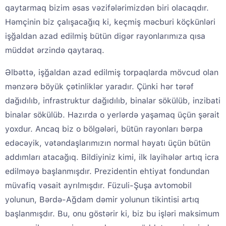
qaytarmaq bizim əsas vəzifələrimizdən biri olacaqdır.
Həmçinin biz çalışacağıq ki, keçmiş məcburi köçkünləri
işğaldan azad edilmiş bütün digər rayonlarımıza qısa
müddət ərzində qaytaraq.
Əlbəttə, işğaldan azad edilmiş torpaqlarda mövcud olan
mənzərə böyük çətinliklər yaradır. Çünki hər tərəf
dağıdılıb, infrastruktur dağıdılıb, binalar sökülüb, inzibati
binalar sökülüb. Hazırda o yerlərdə yaşamaq üçün şərait
yoxdur. Ancaq biz o bölgələri, bütün rayonları bərpa
edəcəyik, vətəndaşlarımızın normal həyatı üçün bütün
addımları atacağıq. Bildiyiniz kimi, ilk layihələr artıq icra
edilməyə başlanmışdır. Prezidentin ehtiyat fondundan
müvafiq vəsait ayrılmışdır. Füzuli-Şuşa avtomobil
yolunun, Bərdə-Ağdam dəmir yolunun tikintisi artıq
başlanmışdır. Bu, onu göstərir ki, biz bu işləri maksimum