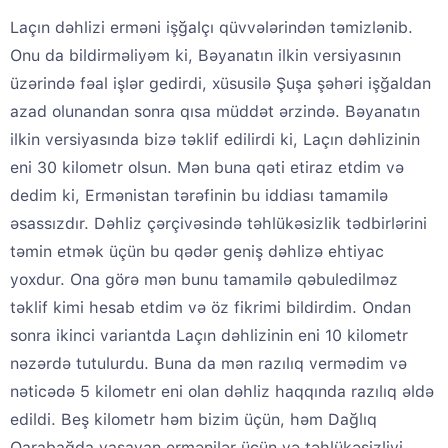
Laçın dəhlizi erməni işğalçı qüvvələrindən təmizlənib.
Onu da bildirməliyəm ki, Bəyanatın ilkin versiyasının
üzərində fəal işlər gedirdi, xüsusilə Şuşa şəhəri işğaldan
azad olunandan sonra qısa müddət ərzində. Bəyanatın
ilkin versiyasında bizə təklif edilirdi ki, Laçın dəhlizinin
eni 30 kilometr olsun. Mən buna qəti etiraz etdim və
dedim ki, Ermənistan tərəfinin bu iddiası tamamilə
əsassızdır. Dəhliz çərçivəsində təhlükəsizlik tədbirlərini
təmin etmək üçün bu qədər geniş dəhlizə ehtiyac
yoxdur. Ona görə mən bunu tamamilə qəbuledilməz
təklif kimi hesab etdim və öz fikrimi bildirdim. Ondan
sonra ikinci variantda Laçın dəhlizinin eni 10 kilometr
nəzərdə tutulurdu. Buna da mən razılıq vermədim və
nəticədə 5 kilometr eni olan dəhliz haqqında razılıq əldə
edildi. Beş kilometr həm bizim üçün, həm Dağlıq
Qarabağda yaşayan ermənilər üçün və təhlükəsizliyi