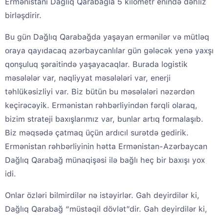
Ermənistanı Dağlıq Qarabağla 5 kilometr enində dəhliz
birləşdirir.
Bu gün Dağlıq Qarabağda yaşayan ermənilər və mütləq
oraya qayıdacaq azərbaycanlılar gün gələcək yenə yaxşı
qonşuluq şəraitində yaşayacaqlar. Burada logistik
məsələlər var, nəqliyyat məsələləri var, enerji
təhlükəsizliyi var. Biz bütün bu məsələləri nəzərdən
keçirəcəyik. Ermənistan rəhbərliyindən fərqli olaraq,
bizim strateji baxışlarımız var, bunlar artıq formalaşıb.
Biz məqsədə çatmaq üçün ardıcıl surətdə gedirik.
Ermənistan rəhbərliyinin hətta Ermənistan-Azərbaycan
Dağlıq Qarabağ münaqişəsi ilə bağlı heç bir baxışı yox
idi.
Onlar özləri bilmirdilər nə istəyirlər. Gah deyirdilər ki,
Dağlıq Qarabağ “müstəqil dövlət”dir. Gah deyirdilər ki,