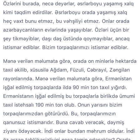
Özlərini burada, necə deyərlər, əsrlərboyu yaşamış xalq
kimi təqdim edirdilər. Əsrlərboyu orada yaşamış xalq
heç vaxt bunu etməz, bu vəhşiliyi etməz. Onlar orada
azərbaycanlıların evlərində yaşayıblar. Özləri üçün bir
şey tikməyiblər, daşı daş üstündə qoymayıblar, ancaq
istismar ediblər. Bizim torpaqlarımızı istismar ediblər.
Mənə verilən məlumata görə, orada on minlərlə hektarda
taxıl əkilib, xüsusilə Ağdam, Füzuli, Cəbrayıl, Zəngilan
rayonlarında. Mənə verilən məlumata görə, Ermənistan
işğal edilmiş torpaqlarda ildə 90 min ton taxıl yığırdı.
Ermənistanın işğal edilmiş bu torpaqlarla birlikdə ümumi
taxıl istehsalı 190 min ton olub. Onun yarısını bizim
torpaqlarımızdan götürürdü. Bu, torpaqlarımızın
qanunsuz istismarıdır. Buna cavab verəcək, dəymiş
ziyanı ödəyəcək. İndi onlar bundan məhrum oldular. İndi
öz ərzaq təhlükəsizliyini necə təmin edəcəklər? Orada