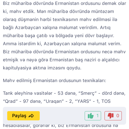
Biz müharibə dövründə Ermənistan ordusunu demək olar
ki, məhv etdik. Mən müharibə dövründə müntəzəm
olaraq düşmənin hərbi texnikasının məhv edilməsi ilə
bağlı Azərbaycan xalqına məlumat verirdim. Artıq
müharibə başa çatıb və bölgədə yeni dövr başlayır.
Amma istərdim ki, Azərbaycan xalqına məlumat verim.
Biz müharibə dövründə Ermənistan ordusunu necə məhv
etmişik və nəyə görə Ermənistan baş naziri o alçaldıcı
kapitulyasiya aktına imzasını qoydu.
Məhv edilmiş Ermənistan ordusunun texnikaları:
Tank əleyhinə vasitələr - 53 dənə, “Smerç” - dörd dənə,
“Qrad” - 97 dənə, “Uraqan” - 2, “YARS” - 1, TOS
odsaçan - 1, “S-300” zenit-raket kompleksləri - 7 atıcı
Paylaş
1
0
qurğusu məhv edildi. İndi əgər təkcə bunun qiymətini
hesablasalar, görərlər ki, biz Ermənistan ordusuna nə