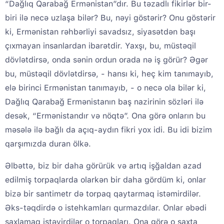
“Dağlıq Qarabağ Ermənistan”dır. Bu təzadlı fikirlər bir-
biri ilə necə uzlaşa bilər? Bu, nəyi göstərir? Onu göstərir
ki, Ermənistan rəhbərliyi savadsız, siyasətdən başı
çıxmayan insanlardan ibarətdir. Yaxşı, bu, müstəqil
dövlətdirsə, onda sənin ordun orada nə iş görür? Əgər
bu, müstəqil dövlətdirsə, - hansı ki, heç kim tanımayıb,
elə birinci Ermənistan tanımayıb, - o necə ola bilər ki,
Dağlıq Qarabağ Ermənistanın baş nazirinin sözləri ilə
desək, “Ermənistandır və nöqtə”. Ona görə onların bu
məsələ ilə bağlı da açıq-aydın fikri yox idi. Bu idi bizim
qarşımızda duran ölkə.
Əlbəttə, biz bir daha görürük və artıq işğaldan azad
edilmiş torpaqlarda olarkən bir daha gördüm ki, onlar
bizə bir santimetr də torpaq qaytarmaq istəmirdilər.
Əks-təqdirdə o istehkamları qurmazdılar. Onlar əbədi
saxlamaq istəyirdilər o torpaqları. Ona görə o saxta