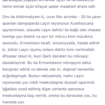
təmin etmək üçün kifayət qədər məsafəni əhatə edir.
Onu da bildirməliyəm ki, uzun illər ərzində - 30 ilə yaxın
aparılan danışıqlarda Laçın rayonunun Azərbaycana
qaytarılması, xüsusilə Laçın dəhlizi ilə bağlı olan məsələ
həmişə çox önəmli və ayrı bir mövzu kimi müzakirə
olunurdu. Ermənistan tərəfi, ümumiyyətlə, hesab edirdi
ki, bütün Laçın rayonu onlara dəhliz kimi verilməlidir.
Əfsuslar olsun ki, bəzi Qərb dairələri bu mövqeyi
dəstəkləyirdi. Bu da Ermənistanın mövqeyini daha
barışmaz edirdi və demək olar ki, düşmən tamamilə
azğınlaşmışdı. Bunun nəticəsində, məhz Laçın
rayonunda çox ciddi məskunlaşma siyasəti aparılırdı.
İşğaldan azad edilmiş digər yerlərdə qanunsuz
məskunlaşma baş verirdi, amma bu dərəcədə yox, bu
həcmdə yox.