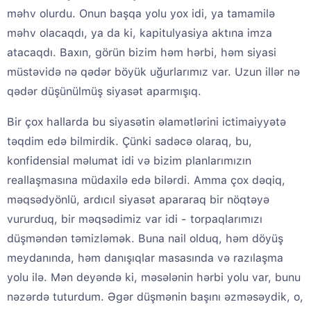
məhv olurdu. Onun başqa yolu yox idi, ya tamamilə
məhv olacaqdı, ya da ki, kapitulyasiya aktına imza
atacaqdı. Baxın, görün bizim həm hərbi, həm siyasi
müstəvidə nə qədər böyük uğurlarımız var. Uzun illər nə
qədər düşünülmüş siyasət aparmışıq.
Bir çox hallarda bu siyasətin əlamətlərini ictimaiyyətə
təqdim edə bilmirdik. Çünki sadəcə olaraq, bu,
konfidensial məlumat idi və bizim planlarımızın
reallaşmasına müdaxilə edə bilərdi. Amma çox dəqiq,
məqsədyönlü, ardıcıl siyasət apararaq bir nöqtəyə
vururduq, bir məqsədimiz var idi - torpaqlarımızı
düşməndən təmizləmək. Buna nail olduq, həm döyüş
meydanında, həm danışıqlar masasında və razılaşma
yolu ilə. Mən deyəndə ki, məsələnin hərbi yolu var, bunu
nəzərdə tuturdum. Əgər düşmənin başını əzməsəydik, o,