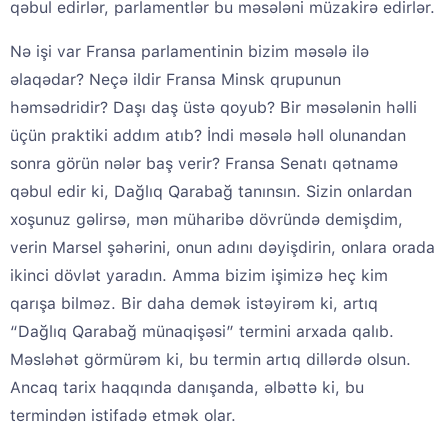
qəbul edirlər, parlamentlər bu məsələni müzakirə edirlər.
Nə işi var Fransa parlamentinin bizim məsələ ilə
əlaqədar? Neçə ildir Fransa Minsk qrupunun
həmsədridir? Daşı daş üstə qoyub? Bir məsələnin həlli
üçün praktiki addım atıb? İndi məsələ həll olunandan
sonra görün nələr baş verir? Fransa Senatı qətnamə
qəbul edir ki, Dağlıq Qarabağ tanınsın. Sizin onlardan
xoşunuz gəlirsə, mən müharibə dövründə demişdim,
verin Marsel şəhərini, onun adını dəyişdirin, onlara orada
ikinci dövlət yaradın. Amma bizim işimizə heç kim
qarışa bilməz. Bir daha demək istəyirəm ki, artıq
“Dağlıq Qarabağ münaqişəsi” termini arxada qalıb.
Məsləhət görmürəm ki, bu termin artıq dillərdə olsun.
Ancaq tarix haqqında danışanda, əlbəttə ki, bu
termindən istifadə etmək olar.