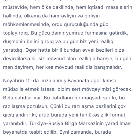
müstəvidə, həm ölkə daxilində, həm iqtisadi məsələlərin
həllində, ölkəmizdə həmrəyliyin və birliyin
möhkəmlənməsində, ordu quruculuğunda güc
toplayırdıq. Bu gücü dəmir yumruq formasına gətirdik,
düşmənin belini qırdıq və bu gün biz yeni reallıq
yaratdıq. Əgər hətta bir il bundan əvvəl bəziləri bizə
deyirdilərsə ki, siz mövcud olan reallıqla barışın, bu gün
mən deyirəm, hər kəs mövcud reallıqla barışmalıdır.
Noyabrın 10-da imzalanmış Bəyanata əgər kimsə
müdaxilə etmək istəsə, bizim sərt mövqeyimizi görəcək.
Belə cəhdlər var. Bu cəhdlərin bir məqsədi var ki, bu
razılaşma pozulsun. Çünki bu razılaşma bəzilərini çox
qıcıqlandırır ki, artıq burada yeni təhlükəsizlik formatı
yaranıbdır. Türkiyə-Rusiya Birgə Mərkəzinin yaradılması
bəyanatda təsbit edilib. Eyni zamanda, burada