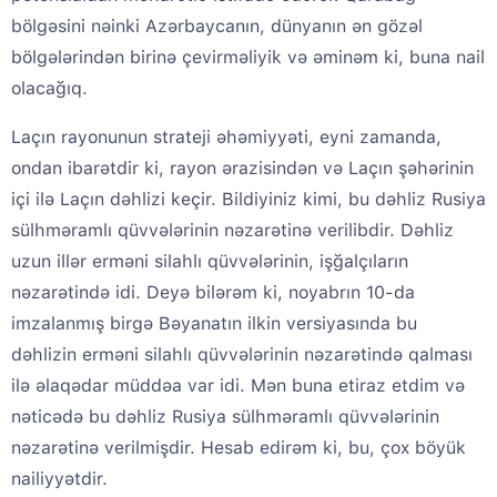
bölgəsini nəinki Azərbaycanın, dünyanın ən gözəl
bölgələrindən birinə çevirməliyik və əminəm ki, buna nail
olacağıq.
Laçın rayonunun strateji əhəmiyyəti, eyni zamanda,
ondan ibarətdir ki, rayon ərazisindən və Laçın şəhərinin
içi ilə Laçın dəhlizi keçir. Bildiyiniz kimi, bu dəhliz Rusiya
sülhməramlı qüvvələrinin nəzarətinə verilibdir. Dəhliz
uzun illər erməni silahlı qüvvələrinin, işğalçıların
nəzarətində idi. Deyə bilərəm ki, noyabrın 10-da
imzalanmış birgə Bəyanatın ilkin versiyasında bu
dəhlizin erməni silahlı qüvvələrinin nəzarətində qalması
ilə əlaqədar müddəa var idi. Mən buna etiraz etdim və
nəticədə bu dəhliz Rusiya sülhməramlı qüvvələrinin
nəzarətinə verilmişdir. Hesab edirəm ki, bu, çox böyük
nailiyyətdir.