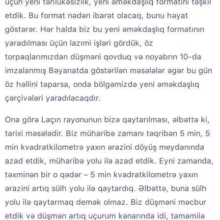
üçün yeni təhlükəsizlik, yeni əməkdaşlıq formatını təşkil
etdik. Bu format nədən ibarət olacaq, bunu həyat
göstərər. Hər halda biz bu yeni əməkdaşlıq formatının
yaradılması üçün lazımi işləri gördük, öz
torpaqlarımızdan düşməni qovduq və noyabrın 10-da
imzalanmış Bəyanatda göstərilən məsələlər əgər bu gün
öz həllini taparsa, onda bölgəmizdə yeni əməkdaşlıq
çərçivələri yaradılacaqdır.
Ona görə Laçın rayonunun bizə qaytarılması, əlbəttə ki,
tarixi məsələdir. Biz müharibə zamanı təqribən 5 min, 5
min kvadratkilometrə yaxın ərazini döyüş meydanında
azad etdik, müharibə yolu ilə azad etdik. Eyni zamanda,
təxminən bir o qədər – 5 min kvadratkilometrə yaxın
ərazini artıq sülh yolu ilə qaytardıq. Əlbəttə, buna sülh
yolu ilə qaytarmaq demək olmaz. Biz düşməni məcbur
etdik və düşmən artıq uçurum kənarında idi, tamamilə