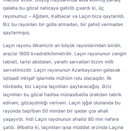
qələbə bu gözəl nəticəyə gətirib çıxardı ki, üç
rayonumuz – Ağdam, Kəlbəcər və Laçın bizə qaytarıldı.
Biz bu rayonları bir güllə atmadan, bir şəhid vermədən
qaytarmışıq.
Laçın rayonu ölkəmizin ən böyük rayonlarından biridir,
ərazisi 1800 kvadratkilometrdir. Laçın rayonunun zəngin
təbiəti, tarixi abidələri, yeraltı sərvətləri bizim milli
sərvətimizdir. Laçın rayonunun Azərbaycanın gələcək
iqtisadi inkişaf işlərində mühüm rolu olacaqdır. İlk
növbədə, biz Laçına laçınlıları qaytaracağıq. Əziz
laçınlıları bu gözəl hadisə münasibətilə ürəkdən təbrik
edirəm, gözaydınlığı verirəm. Laçın işğal olunanda bu
rayonda təqribən 50 mindən bir qədər çox əhali
yaşayırdı. İndi Laçın rayonunun əhalisi 80 min nəfərə
çatıb. Əlbəttə ki, laçınlıları qısa müddət ərzində Laçına