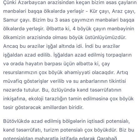
Çünki Azərbaycan ərazisindən keçən bizim əsas çayların
mənbələri başqa ölkələrdə yerləşir - Kür çayı, Araz çayı,
Samur çayı. Bizim bu 3 əsas çayımızın mənbələri başqa
ölkələrdə yerləşir. Əlbəttə ki, 4 böyük çayın mənbəyinin
ölkəmizin ərazisində olması böyük üstünlüyümüzdür.
Ancaq bu ərazilər işğal altında idi. İndi bu ərazilər
işğaldan azad edilib. İşğaldan azad edilmiş torpaqların
və orada həyatın bərpası üçün əlbəttə ki, çay
resurslarımızın çox böyük əhəmiyyəti olacaqdır. Artıq
müvafiq göstərişlər verilib və su anbarlarının tikintisi
nəzərdə tutulur. Bu, özlüyündə kənd təsərrüfatının
inkişafına, ekoloji tarazlığın təmin edilməsinə çox böyük
təsir göstərəcək amillərdən biridir.
Bütövlükdə azad edilmiş bölgələrin iqtisadi potensialı,
kənd təsərrüfatı, turizm potensialı çox böyükdür. Biz bu
potensialdan məharətlə istifadə edərək Qarabağ