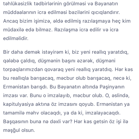
təhlükəsizlik tədbirlərinin görülməsi və Bəyanatın
müddəalarının icra edilməsi bəzilərini qıcıqlandırır.
Ancaq bizim işimizə, əldə edilmiş razılaşmaya heç kim
müdaxilə edə bilməz. Razılaşma icra edilir və icra
edilməlidir.
Bir daha demək istəyirəm ki, biz yeni reallıq yaratdıq,
qələbə çaldıq, düşmənin başını əzərək, düşməni
torpaqlarımızdan qovaraq yeni reallıq yaratdıq. Hər kəs
bu reallıqla barışacaq, məcbur olub barışacaq, necə ki,
Ermənistan barışdı. Bu Bəyanatın altında Paşinyanın
imzası var. Bunu o imzalayıb, məcbur olub. O, əslində,
kapitulyasiya aktına öz imzasını qoyub. Ermənistan ya
tamamilə məhv olacaqdı, ya da ki, imzalayacaqdı.
Başqasının buna nə dəxli var? Hər kəs getsin öz işi ilə
məşğul olsun.