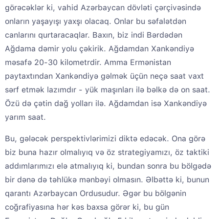
görəcəklər ki, vahid Azərbaycan dövləti çərçivəsində
onların yaşayışı yaxşı olacaq. Onlar bu səfalətdən
canlarını qurtaracaqlar. Baxın, biz indi Bərdədən
Ağdama dəmir yolu çəkirik. Ağdamdan Xankəndiyə
məsafə 20-30 kilometrdir. Amma Ermənistan
paytaxtından Xankəndiyə gəlmək üçün neçə saat vaxt
sərf etmək lazımdır - yük maşınları ilə bəlkə də on saat.
Özü də çətin dağ yolları ilə. Ağdamdan isə Xankəndiyə
yarım saat.
Bu, gələcək perspektivlərimizi diktə edəcək. Ona görə
biz buna hazır olmalıyıq və öz strategiyamızı, öz taktiki
addımlarımızı elə atmalıyıq ki, bundan sonra bu bölgədə
bir dənə də təhlükə mənbəyi olmasın. Əlbəttə ki, bunun
qarantı Azərbaycan Ordusudur. Əgər bu bölgənin
coğrafiyasına hər kəs baxsa görər ki, bu gün