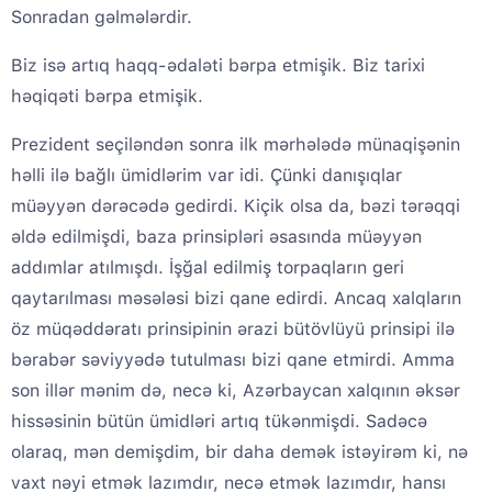
Sonradan gəlmələrdir.
Biz isə artıq haqq-ədaləti bərpa etmişik. Biz tarixi
həqiqəti bərpa etmişik.
Prezident seçiləndən sonra ilk mərhələdə münaqişənin
həlli ilə bağlı ümidlərim var idi. Çünki danışıqlar
müəyyən dərəcədə gedirdi. Kiçik olsa da, bəzi tərəqqi
əldə edilmişdi, baza prinsipləri əsasında müəyyən
addımlar atılmışdı. İşğal edilmiş torpaqların geri
qaytarılması məsələsi bizi qane edirdi. Ancaq xalqların
öz müqəddəratı prinsipinin ərazi bütövlüyü prinsipi ilə
bərabər səviyyədə tutulması bizi qane etmirdi. Amma
son illər mənim də, necə ki, Azərbaycan xalqının əksər
hissəsinin bütün ümidləri artıq tükənmişdi. Sadəcə
olaraq, mən demişdim, bir daha demək istəyirəm ki, nə
vaxt nəyi etmək lazımdır, necə etmək lazımdır, hansı