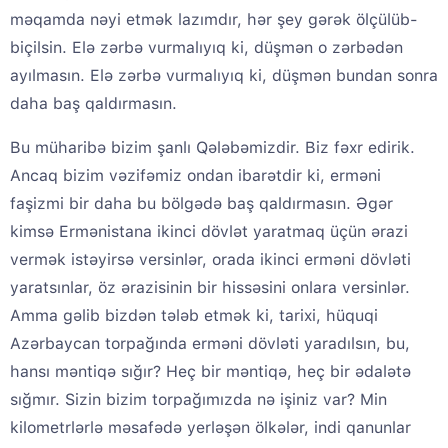
məqamda nəyi etmək lazımdır, hər şey gərək ölçülüb-
biçilsin. Elə zərbə vurmalıyıq ki, düşmən o zərbədən
ayılmasın. Elə zərbə vurmalıyıq ki, düşmən bundan sonra
daha baş qaldırmasın.
Bu müharibə bizim şanlı Qələbəmizdir. Biz fəxr edirik.
Ancaq bizim vəzifəmiz ondan ibarətdir ki, erməni
faşizmi bir daha bu bölgədə baş qaldırmasın. Əgər
kimsə Ermənistana ikinci dövlət yaratmaq üçün ərazi
vermək istəyirsə versinlər, orada ikinci erməni dövləti
yaratsınlar, öz ərazisinin bir hissəsini onlara versinlər.
Amma gəlib bizdən tələb etmək ki, tarixi, hüquqi
Azərbaycan torpağında erməni dövləti yaradılsın, bu,
hansı məntiqə sığır? Heç bir məntiqə, heç bir ədalətə
sığmır. Sizin bizim torpağımızda nə işiniz var? Min
kilometrlərlə məsafədə yerləşən ölkələr, indi qanunlar