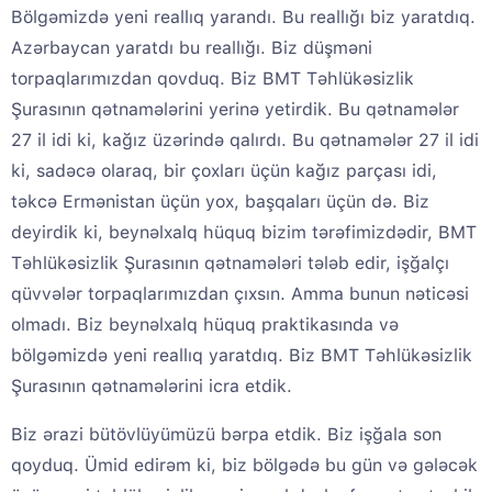
Bölgəmizdə yeni reallıq yarandı. Bu reallığı biz yaratdıq.
Azərbaycan yaratdı bu reallığı. Biz düşməni
torpaqlarımızdan qovduq. Biz BMT Təhlükəsizlik
Şurasının qətnamələrini yerinə yetirdik. Bu qətnamələr
27 il idi ki, kağız üzərində qalırdı. Bu qətnamələr 27 il idi
ki, sadəcə olaraq, bir çoxları üçün kağız parçası idi,
təkcə Ermənistan üçün yox, başqaları üçün də. Biz
deyirdik ki, beynəlxalq hüquq bizim tərəfimizdədir, BMT
Təhlükəsizlik Şurasının qətnamələri tələb edir, işğalçı
qüvvələr torpaqlarımızdan çıxsın. Amma bunun nəticəsi
olmadı. Biz beynəlxalq hüquq praktikasında və
bölgəmizdə yeni reallıq yaratdıq. Biz BMT Təhlükəsizlik
Şurasının qətnamələrini icra etdik.
Biz ərazi bütövlüyümüzü bərpa etdik. Biz işğala son
qoyduq. Ümid edirəm ki, biz bölgədə bu gün və gələcək