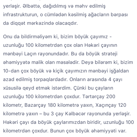
yerləşir. Əlbəttə, dağıdılmış və məhv edilmiş
infrastrukturun, o cümlədən kəsilmiş ağacların bərpası
da diqqət mərkəzində olacaqdır.
Onu da bildirməliyəm ki, bizim böyük çayımız -
uzunluğu 100 kilometrdən çox olan Həkəri çayının
mənbəyi Laçın rayonundadır. Bu da böyük strateji
əhəmiyyətə malik olan məsələdir. Deyə bilərəm ki, bizim
10-dan çox böyük və kiçik çayımızın mənbəyi işğaldan
azad edilmiş torpaqlardadır. Onların arasında 4 çayı
xüsusilə qeyd etmək istərdim. Çünki bu çayların
uzunluğu 100 kilometrdən çoxdur. Tərtərçay 200
kilometr, Bazarçay 180 kilometrə yaxın, Xaçınçay 120
kilometrə yaxın – bu 3 çay Kəlbəcər rayonunda yerləşir.
Həkəri çayı da böyük çaylarımızdan biridir, uzunluğu 100
kilometrdən çoxdur. Bunun çox böyük əhəmiyyəti var.