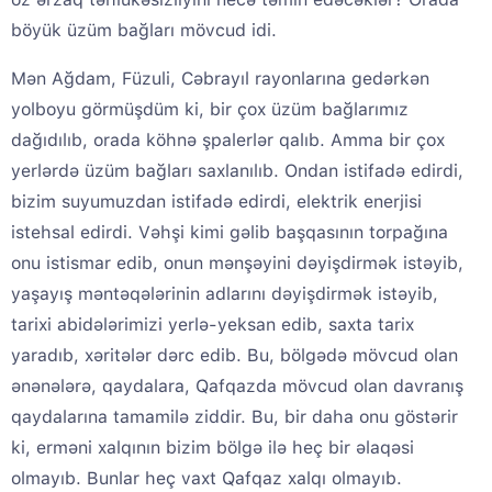
böyük üzüm bağları mövcud idi.
Mən Ağdam, Füzuli, Cəbrayıl rayonlarına gedərkən
yolboyu görmüşdüm ki, bir çox üzüm bağlarımız
dağıdılıb, orada köhnə şpalerlər qalıb. Amma bir çox
yerlərdə üzüm bağları saxlanılıb. Ondan istifadə edirdi,
bizim suyumuzdan istifadə edirdi, elektrik enerjisi
istehsal edirdi. Vəhşi kimi gəlib başqasının torpağına
onu istismar edib, onun mənşəyini dəyişdirmək istəyib,
yaşayış məntəqələrinin adlarını dəyişdirmək istəyib,
tarixi abidələrimizi yerlə-yeksan edib, saxta tarix
yaradıb, xəritələr dərc edib. Bu, bölgədə mövcud olan
ənənələrə, qaydalara, Qafqazda mövcud olan davranış
qaydalarına tamamilə ziddir. Bu, bir daha onu göstərir
ki, erməni xalqının bizim bölgə ilə heç bir əlaqəsi
olmayıb. Bunlar heç vaxt Qafqaz xalqı olmayıb.