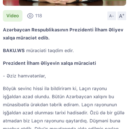
+
A
Video
118
A-
Azərbaycan Respublikasının Prezidenti İlham Əliyev
xalqa müraciət edib.
BAKU.WS
müraciəti təqdim edir.
Prezident İlham Əliyevin xalqa müraciəti
- Əziz həmvətənlər,
Böyük sevinc hissi ilə bildirirəm ki, Laçın rayonu
işğaldan azad olundu. Bütün Azərbaycan xalqını bu
münasibətlə ürəkdən təbrik edirəm. Laçın rayonunun
işğaldan azad olunması tarixi hadisədir. Özü də bir güllə
atmadan biz Laçın rayonunu qaytardıq. Düşməni buna
məcbur etdik. Döyüş meydanında əldə edilmiş parlaq