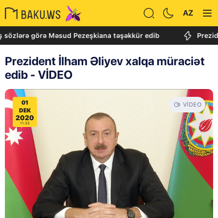
AZ
 görə Məsud Pezeşkiana təşəkkür edib
Prezident İlham 
Prezident İlham Əliyev xalqa müraciət
edib - VİDEO
01
VIDEO
DEK
2020
11:33