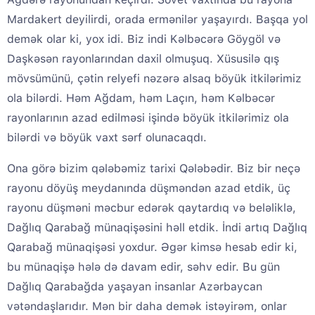
Mardakert deyilirdi, orada ermənilər yaşayırdı. Başqa yol
demək olar ki, yox idi. Biz indi Kəlbəcərə Göygöl və
Daşkəsən rayonlarından daxil olmuşuq. Xüsusilə qış
mövsümünü, çətin relyefi nəzərə alsaq böyük itkilərimiz
ola bilərdi. Həm Ağdam, həm Laçın, həm Kəlbəcər
rayonlarının azad edilməsi işində böyük itkilərimiz ola
bilərdi və böyük vaxt sərf olunacaqdı.
Ona görə bizim qələbəmiz tarixi Qələbədir. Biz bir neçə
rayonu döyüş meydanında düşməndən azad etdik, üç
rayonu düşməni məcbur edərək qaytardıq və beləliklə,
Dağlıq Qarabağ münaqişəsini həll etdik. İndi artıq Dağlıq
Qarabağ münaqişəsi yoxdur. Əgər kimsə hesab edir ki,
bu münaqişə hələ də davam edir, səhv edir. Bu gün
Dağlıq Qarabağda yaşayan insanlar Azərbaycan
vətəndaşlarıdır. Mən bir daha demək istəyirəm, onlar