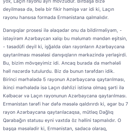
yox, Laçın rayonu ayrı mövzudur. Birbaşa bizə
deyilməsə də, belə bir fikir həmişə var idi ki, Laçın
rayonu hansısa formada Ermənistana qalmalıdır.
Danışıqlar prosesi ilə əlaqədar onu da bildirməliyəm, -
istəyirəm Azərbaycan xalqı bu məlumatı məndən eşitsin,
- təsadüfi deyil ki, işğalda olan rayonların Azərbaycana
qaytarılması məsələsi danışıqların mərkəzində yerləşirdi.
Bu, bizim mövqeyimiz idi. Ancaq burada da mərhələli
həll nəzərdə tutulurdu. Biz də bunun tərəfdarı idik.
Birinci mərhələdə 5 rayonun Azərbaycana qaytarılması,
ikinci mərhələdə isə Laçın dəhlizi istisna olmaq şərti ilə
Kəlbəcər və Laçın rayonunun Azərbaycana qaytarılması.
Ermənistan tərəfi hər dəfə məsələ qaldırırdı ki, əgər bu 7
rayon Azərbaycana qaytarılacaqsa, mütləq Dağlıq
Qarabağın statusu eyni vaxtda öz həllini tapmalıdır. O
başqa məsələdir ki, Ermənistan, sadəcə olaraq,