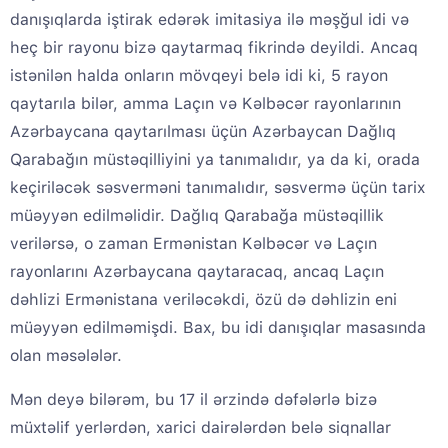
danışıqlarda iştirak edərək imitasiya ilə məşğul idi və
heç bir rayonu bizə qaytarmaq fikrində deyildi. Ancaq
istənilən halda onların mövqeyi belə idi ki, 5 rayon
qaytarıla bilər, amma Laçın və Kəlbəcər rayonlarının
Azərbaycana qaytarılması üçün Azərbaycan Dağlıq
Qarabağın müstəqilliyini ya tanımalıdır, ya da ki, orada
keçiriləcək səsverməni tanımalıdır, səsvermə üçün tarix
müəyyən edilməlidir. Dağlıq Qarabağa müstəqillik
verilərsə, o zaman Ermənistan Kəlbəcər və Laçın
rayonlarını Azərbaycana qaytaracaq, ancaq Laçın
dəhlizi Ermənistana veriləcəkdi, özü də dəhlizin eni
müəyyən edilməmişdi. Bax, bu idi danışıqlar masasında
olan məsələlər.
Mən deyə bilərəm, bu 17 il ərzində dəfələrlə bizə
müxtəlif yerlərdən, xarici dairələrdən belə siqnallar