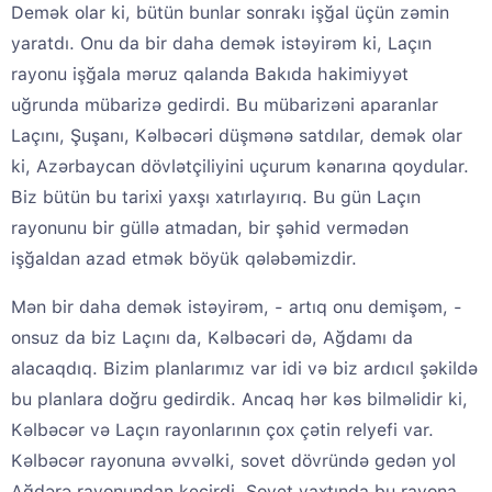
Demək olar ki, bütün bunlar sonrakı işğal üçün zəmin
yaratdı. Onu da bir daha demək istəyirəm ki, Laçın
rayonu işğala məruz qalanda Bakıda hakimiyyət
uğrunda mübarizə gedirdi. Bu mübarizəni aparanlar
Laçını, Şuşanı, Kəlbəcəri düşmənə satdılar, demək olar
ki, Azərbaycan dövlətçiliyini uçurum kənarına qoydular.
Biz bütün bu tarixi yaxşı xatırlayırıq. Bu gün Laçın
rayonunu bir güllə atmadan, bir şəhid vermədən
işğaldan azad etmək böyük qələbəmizdir.
Mən bir daha demək istəyirəm, - artıq onu demişəm, -
onsuz da biz Laçını da, Kəlbəcəri də, Ağdamı da
alacaqdıq. Bizim planlarımız var idi və biz ardıcıl şəkildə
bu planlara doğru gedirdik. Ancaq hər kəs bilməlidir ki,
Kəlbəcər və Laçın rayonlarının çox çətin relyefi var.
Kəlbəcər rayonuna əvvəlki, sovet dövründə gedən yol
Ağdərə rayonundan keçirdi. Sovet vaxtında bu rayona