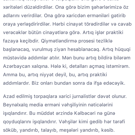
xəritələri düzəldirdilər. Ona görə bizim şəhərlərimizə öz
adlarını verirdilər. Ona görə xaricdən erməniləri gətirib
oraya yerləşdirirdilər. Hərbi cinayət törədirdilər və cavab
verəcəklər bütün cinayətlərə görə. Artıq işlər praktiki
fazaya keçibdir. Qiymətləndirmə prosesi tezliklə
başlanacaq, vurulmuş ziyan hesablanacaq. Artıq hüquqi
müstəvidə addımlar atılır. Mən bunu artıq bildirə bilərəm
Azərbaycan xalqına. Hələ ki, detalları açmaq istəmirəm.
Amma bu, artıq niyyət deyil, bu, artıq praktiki
addımlardır. Biz onları bundan sonra da ifşa edəcəyik.
Azad edilmiş torpaqlara xarici jurnalistlər dəvət olunur.
Beynəlxalq media erməni vəhşiliyinin nəticələrini
işıqlandırır. Bu müddət ərzində Kəlbəcəri nə günə
qoyduqlarını işıqlandırır. Vəhşilər kimi gedib hər tərəfi
söküb, yandırıb, talayıb, meşələri yandırıb, kəsib.