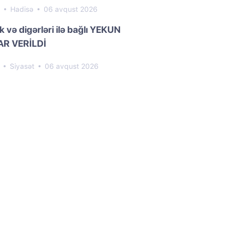
0
Hadisə
06 avqust 2026
k və digərləri ilə bağlı YEKUN
R VERİLDİ
5
Siyasət
06 avqust 2026