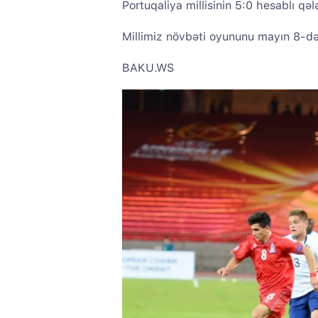
Portuqaliya millisinin 5:0 hesablı qəl
Millimiz növbəti oyununu mayın 8-də
BAKU.WS