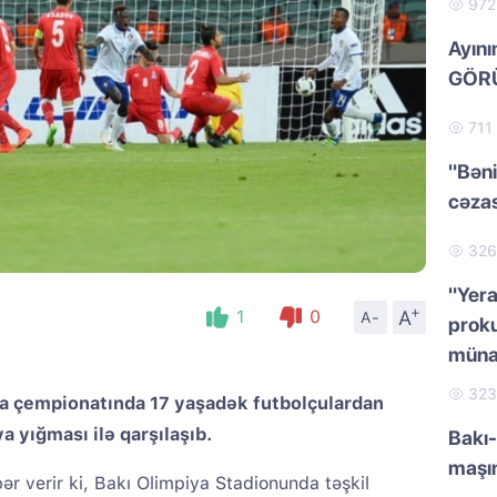
97
Ayını
GÖRÜ
711
"Bəni
cəzas
32
"Yera
+
A
1
0
A-
proku
müna
32
pa çempionatında 17 yaşadək futbolçulardan
a yığması ilə qarşılaşıb.
Bakı-
maşı
ər verir ki, Bakı Olimpiya Stadionunda təşkil