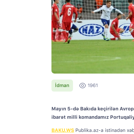
İdman
1961
Mayın 5-də Bakıda keçirilən Avro
ibarət milli komandamız Portuqaliy
BAKU.WS
Publika.az-a istinadən xəb