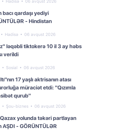
2
Hadisə
06 avqust 2026
n bacı qardaşı yediyi
NTÜLƏR - Hindistan
Hadisə
06 avqust 2026
z" ləqəbli tiktokerə 10 il 3 ay həbs
ı verildi
6
Sosial
06 avqust 2026
ltı"nın 17 yaşlı aktrisanın atası
rorluğa müraciət etdi: "Qızımla
sibət qurub"
3
Şou-biznes
06 avqust 2026
Qazax yolunda təkəri partlayan
n AŞDI - GÖRÜNTÜLƏR