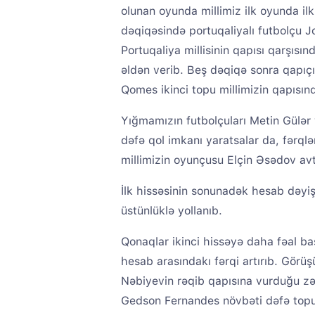
olunan oyunda millimiz ilk oyunda ilk
dəqiqəsində portuqaliyalı futbolçu 
Portuqaliya millisinin qapısı qarşısın
əldən verib. Beş dəqiqə sonra qap
Qomes ikinci topu millimizin qapısınd
Yığmamızın futbolçuları Metin Gülər 
dəfə qol imkanı yaratsalar da, fərql
millimizin oyunçusu Elçin Əsədov av
İlk hissəsinin sonunadək hesab dəyiş
üstünlüklə yollanıb.
Qonaqlar ikinci hissəyə daha fəal b
hesab arasındakı fərqi artırıb. Görü
Nəbiyevin rəqib qapısına vurduğu z
Gedson Fernandes növbəti dəfə topu m