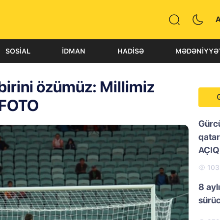
SOSIAL
İDMAN
HADISƏ
MƏDƏNIYYƏ
irini özümüz: Millimiz
 FOTO
Gürc
qatar
AÇI
10
8 ayl
sürü