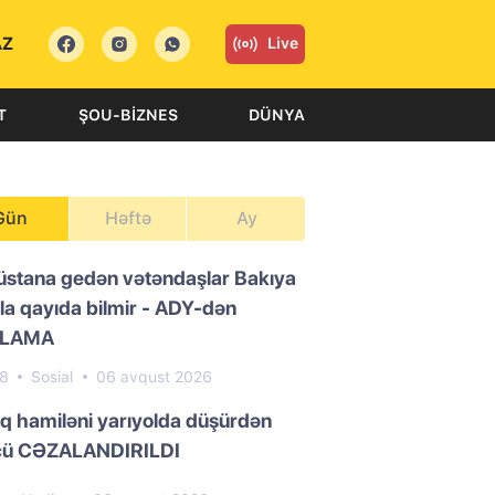
AZ
Live
T
ŞOU-BIZNES
DÜNYA
Gün
Həftə
Ay
üstana gedən vətəndaşlar Bakıya
la qayıda bilmir - ADY-dən
QLAMA
38
Sosial
06 avqust 2026
ıq hamiləni yarıyolda düşürdən
cü CƏZALANDIRILDI