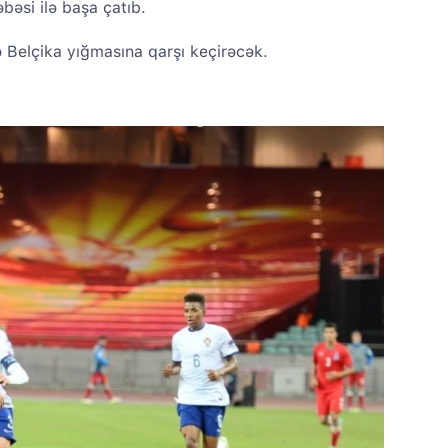
əbəsi ilə başa çatıb.
 Belçika yığmasına qarşı keçirəcək.