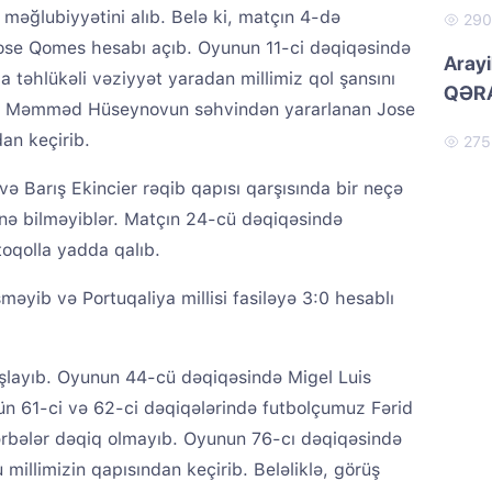
 məğlubiyyətini alıb. Belə ki, matçın 4-də
29
Jose Qomes hesabı açıb. Oyunun 11-ci dəqiqəsində
Arayi
da təhlükəli vəziyyət yaradan millimiz qol şansını
QƏRA
ıçı Məmməd Hüseynovun səhvindən yararlanan Jose
an keçirib.
27
və Barış Ekincier rəqib qapısı qarşısında bir neçə
ənə bilməyiblər. Matçın 24-cü dəqiqəsində
toqolla yadda qalıb.
məyib və Portuqaliya millisi fasiləyə 3:0 hesablı
aşlayıb. Oyunun 44-cü dəqiqəsində Migel Luis
şün 61-ci və 62-ci dəqiqələrində futbolçumuz Fərid
ərbələr dəqiq olmayıb. Oyunun 76-cı dəqiqəsində
illimizin qapısından keçirib. Beləliklə, görüş