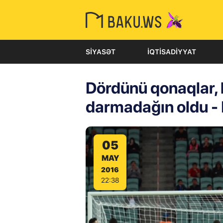
SIYASƏT
İQTISADIYYAT
Dördünü qonaqlar, b
darmadağın oldu -
05
MAY
2016
22:38