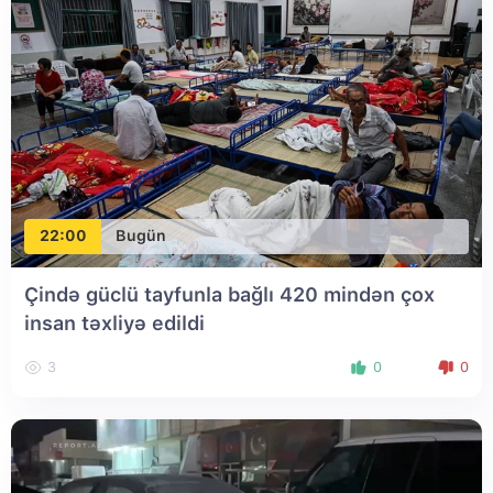
22:00
Bugün
Çində güclü tayfunla bağlı 420 mindən çox
insan təxliyə edildi
3
0
0