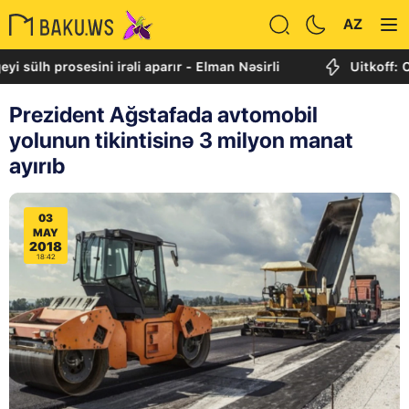
AZ
h prosesini irəli aparır - Elman Nəsirli
Uitkoff: Cənubi
Prezident Ağstafada avtomobil
yolunun tikintisinə 3 milyon manat
ayırıb
03
MAY
2018
18:42