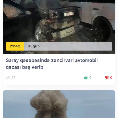
21:42
Bugün
Saray qəsəbəsində zəncirvari avtomobil
qəzası baş verib
27
0
0