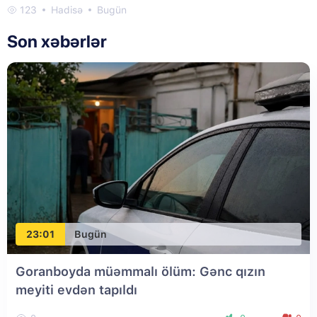
123
Hadisə
Bugün
Son xəbərlər
23:01
Bugün
Goranboyda müəmmalı ölüm: Gənc qızın
meyiti evdən tapıldı