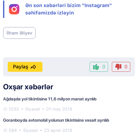
Ən son xəbərləri bizim "Instagram"
səhifəmizdə izləyin
İlham Əliyev
Paylaş
0
0
Oxşar xəbərlər
Ağdaşda yol tikintisinə 11,6 milyon manat ayrılıb
1035
Siyasət
01 may 2018
Goranboyda avtomobil yolunun tikintisinə vəsait ayrılıb
584
Siyasət
23 aprel 2018