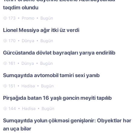
təqdim olundu
173
Promo
Bugün
Lionel Messiyə ağır itki üz verdi
170
Dünya
Bugün
Gürcüstanda dövlət bayraqları yarıya endirilib
161
Dünya
Bugün
Sumqayıtda avtomobil təmiri sexi yanıb
151
Hadisə
Bugün
Pirşağıda batan 16 yaşlı gəncin meyiti tapılıb
144
Hadisə
Bugün
Sumqayıtda yolun çökməsi genişlənir: Obyektlər hər
an uça bilər