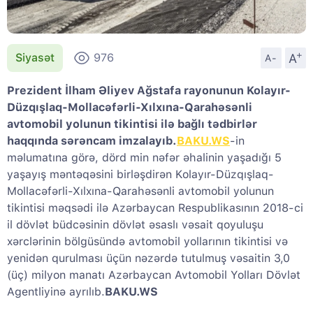
+
A
Siyasət
976
A-
Prezident İlham Əliyev Ağstafa rayonunun Kolayır-
Düzqışlaq-Mollacəfərli-Xılxına-Qarahəsənli
avtomobil yolunun tikintisi ilə bağlı tədbirlər
haqqında sərəncam imzalayıb.
BAKU.WS
-in
məlumatına görə, dörd min nəfər əhalinin yaşadığı 5
yaşayış məntəqəsini birləşdirən Kolayır-Düzqışlaq-
Mollacəfərli-Xılxına-Qarahəsənli avtomobil yolunun
tikintisi məqsədi ilə Azərbaycan Respublikasının 2018-ci
il dövlət büdcəsinin dövlət əsaslı vəsait qoyuluşu
xərclərinin bölgüsündə avtomobil yollarının tikintisi və
yenidən qurulması üçün nəzərdə tutulmuş vəsaitin 3,0
(üç) milyon manatı Azərbaycan Avtomobil Yolları Dövlət
Agentliyinə ayrılıb.
BAKU.WS