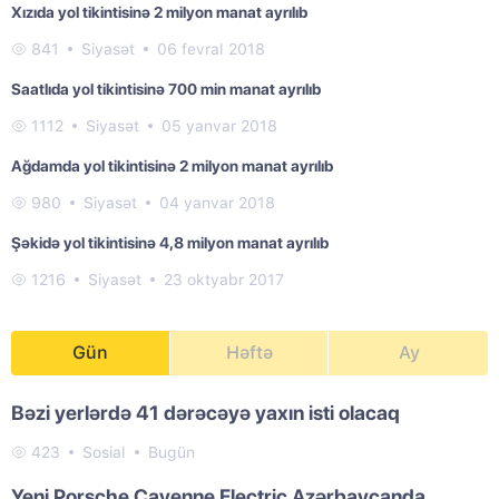
Xızıda yol tikintisinə 2 milyon manat ayrılıb
841
Siyasət
06 fevral 2018
Saatlıda yol tikintisinə 700 min manat ayrılıb
1112
Siyasət
05 yanvar 2018
Ağdamda yol tikintisinə 2 milyon manat ayrılıb
980
Siyasət
04 yanvar 2018
Şəkidə yol tikintisinə 4,8 milyon manat ayrılıb
1216
Siyasət
23 oktyabr 2017
Gün
Həftə
Ay
Bəzi yerlərdə 41 dərəcəyə yaxın isti olacaq
423
Sosial
Bugün
Yeni Porsche Cayenne Electric Azərbaycanda