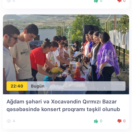
0
0
0
22:40
Bugün
Ağdam şəhəri və Xocavəndin Qırmızı Bazar
qəsəbəsində konsert proqramı təşkil olunub
4
0
0