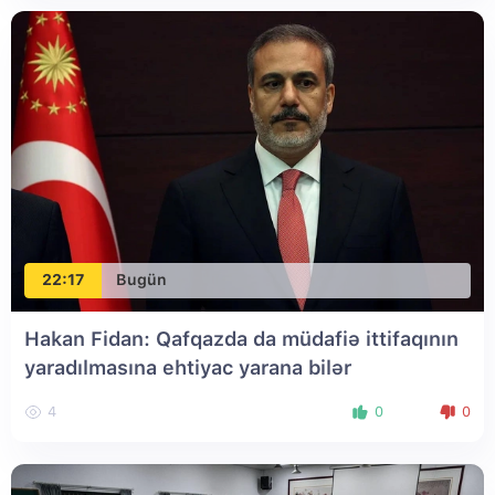
22:17
Bugün
Hakan Fidan: Qafqazda da müdafiə ittifaqının
yaradılmasına ehtiyac yarana bilər
4
0
0