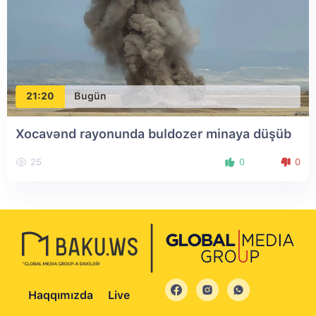
21:20
Bugün
Xocavənd rayonunda buldozer minaya düşüb
25
0
0
Haqqımızda
Live