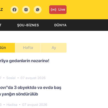
AZ
Live
T
ŞOU-BIZNES
DÜNYA
Gün
Həftə
Ay
liyə gedənlərin nəzərinə!
7
Sosial
07 avqust 2026
ovı"da 3 obyektdə və evdə baş
 yanğın söndürülüb
23
Hadisə
07 avqust 2026