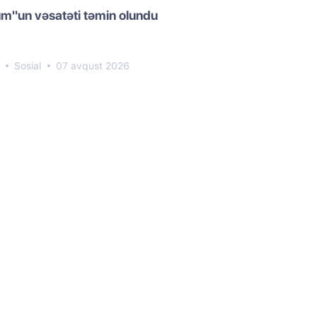
m"un vəsatəti təmin olundu
7
Sosial
07 avqust 2026