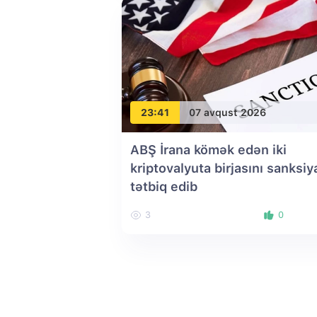
23:41
07 avqust 2026
ABŞ İrana kömək edən iki
kriptovalyuta birjasını sanksiy
tətbiq edib
3
0