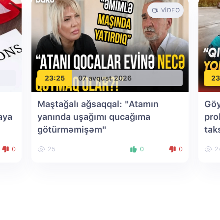
VIDEO
23:25
07 avqust 2026
23
Maştağalı ağsaqqal: "Atamın
Göy
aya
yanında uşağımı qucağıma
pro
götürməmişəm"
tak
0
25
0
0
2