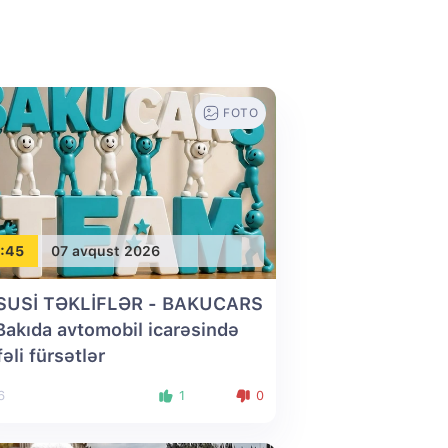
FOTO
:45
07 avqust 2026
SUSİ TƏKLİFLƏR - BAKUCARS
 Bakıda avtomobil icarəsində
fəli fürsətlər
6
1
0