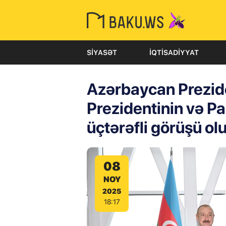
SIYASƏT
İQTISADIYYAT
Azərbaycan Prezide
Prezidentinin və Pa
üçtərəfli görüşü ol
08
NOY
2025
18:17