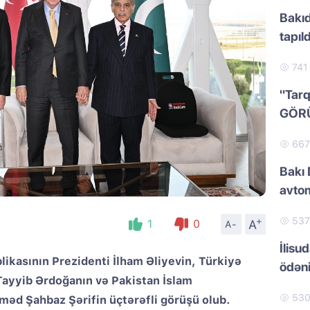
Bakıd
tapıld
74
"Tarq
GÖR
66
Bakı 
avtom
+
53
A
1
0
A-
İlisu
kasının Prezidenti İlham Əliyevin, Türkiyə
ödən
Tayyib Ərdoğanın və Pakistan İslam
53
əd Şahbaz Şərifin üçtərəfli görüşü olub.