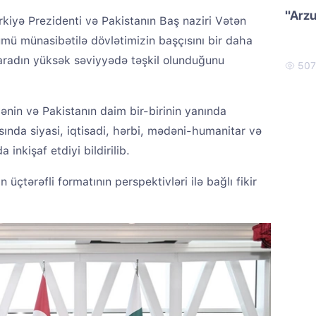
"Arzu
rkiyə Prezidenti və Pakistanın Baş naziri Vətən
mü münasibətilə dövlətimizin başçısını bir daha
paradın yüksək səviyyədə təşkil olunduğunu
50
nin və Pakistanın daim bir-birinin yanında
asında siyasi, iqtisadi, hərbi, mədəni-humanitar və
inkişaf etdiyi bildirilib.
üçtərəfli formatının perspektivləri ilə bağlı fikir