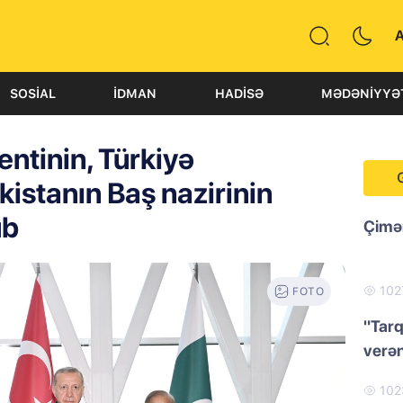
SOSIAL
İDMAN
HADISƏ
MƏDƏNIYYƏ
ntinin, Türkiyə
kistanın Baş nazirinin
ub
Çimər
102
FOTO
"Tarq
verən
10