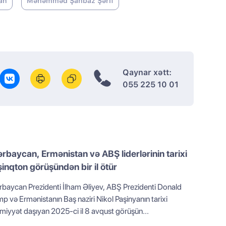
an
Məhəmməd Şahbaz Şərif
Qaynar xətt:
055 225 10 01
rbaycan, Ermənistan və ABŞ liderlərinin tarixi
inqton görüşündən bir il ötür
rbaycan Prezidenti İlham Əliyev, ABŞ Prezidenti Donald
p və Ermənistanın Baş naziri Nikol Paşinyanın tarixi
miyyət daşıyan 2025-ci il 8 avqust görüşün...