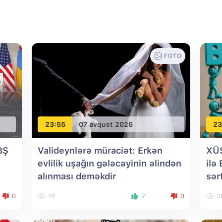
FOTO
23:55
07 avqust 2026
23
BŞ
Valideynlərə müraciət: Erkən
XÜ
evlilik uşağın gələcəyinin əlindən
ilə
alınması deməkdir
sər
0
16
2
0
3