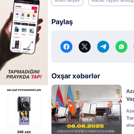
İlham Əliyev
Rəcəb Tayyib Ərdoğ
Paylaş
Oxşar xəbərlər
Azə
Vaş
Azə
Tram
əhə