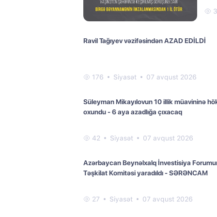
Ravil Tağıyev vəzifəsindən AZAD EDİLDİ
176
Siyasət
07 avqust 2026
Süleyman Mikayılovun 10 illik müavininə h
oxundu - 6 aya azadlığa çıxacaq
42
Siyasət
07 avqust 2026
Azərbaycan Beynəlxalq İnvestisiya Forum
Təşkilat Komitəsi yaradıldı - SƏRƏNCAM
27
Siyasət
07 avqust 2026