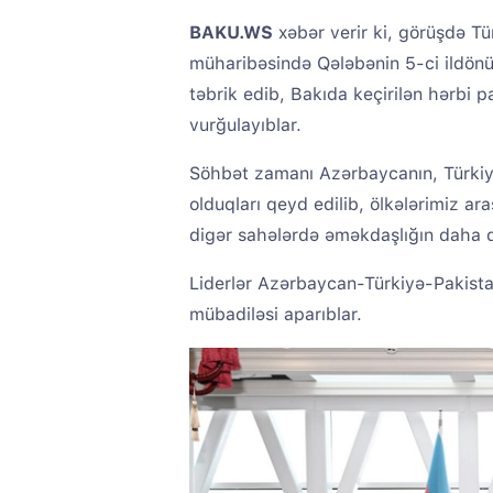
BAKU.WS
xəbər verir ki, görüşdə Tü
müharibəsində Qələbənin 5-ci ildönü
təbrik edib, Bakıda keçirilən hərbi 
vurğulayıblar.
Söhbət zamanı Azərbaycanın, Türkiyə
olduqları qeyd edilib, ölkələrimiz ar
digər sahələrdə əməkdaşlığın daha da 
Liderlər Azərbaycan-Türkiyə-Pakistan 
mübadiləsi aparıblar.