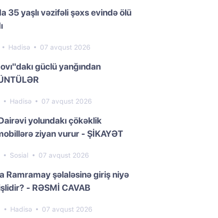
a 35 yaşlı vəzifəli şəxs evində ölü
ı
1
Hadisə
07 avqust 2026
ovı"dakı güclü yanğından
ÜNTÜLƏR
7
Hadisə
07 avqust 2026
Dairəvi yolundakı çökəklik
obillərə ziyan vurur - ŞİKAYƏT
7
Sosial
07 avqust 2026
da Ramramay şəlaləsinə giriş niyə
işlidir? - RƏSMİ CAVAB
0
Hadisə
07 avqust 2026