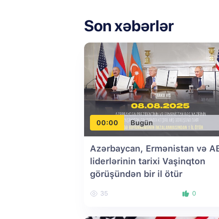
Son xəbərlər
00:00
Bugün
Azərbaycan, Ermənistan və A
liderlərinin tarixi Vaşinqton
görüşündən bir il ötür
35
0