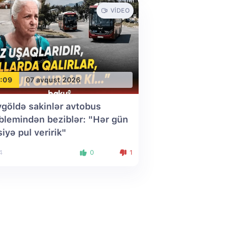
VIDEO
:09
07 avqust 2026
göldə sakinlər avtobus
blemindən beziblər: "Hər gün
siyə pul veririk"
4
0
1