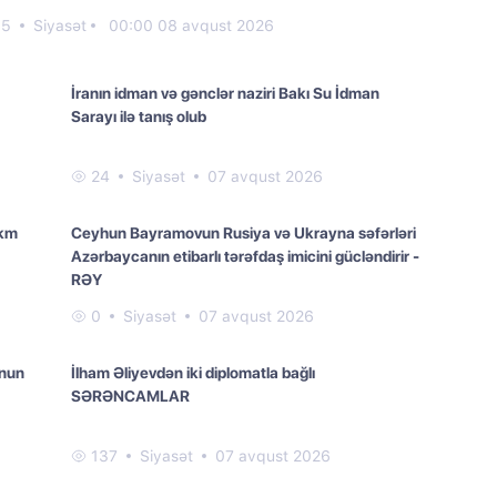
35
Siyasət
00:00 08 avqust 2026
İranın idman və gənclər naziri Bakı Su İdman
Sarayı ilə tanış olub
24
Siyasət
07 avqust 2026
ökm
Ceyhun Bayramovun Rusiya və Ukrayna səfərləri
Azərbaycanın etibarlı tərəfdaş imicini gücləndirir -
RƏY
0
Siyasət
07 avqust 2026
unun
İlham Əliyevdən iki diplomatla bağlı
SƏRƏNCAMLAR
137
Siyasət
07 avqust 2026