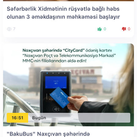
Səfərbərlik Xidmətinin rüşvətlə bağlı həbs
olunan 3 əməkdaşının məhkəməsi başlayır
7
0
0
16:51
Bugün
"BakuBus" Naxçıvan şəhərində