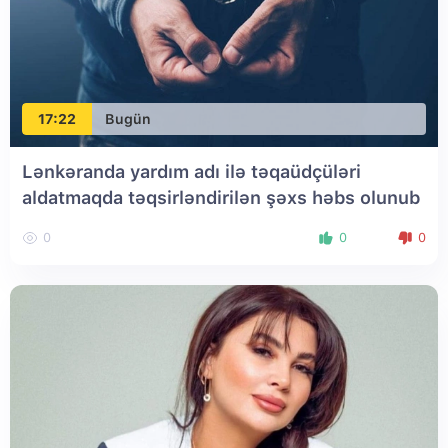
17:22
Bugün
Lənkəranda yardım adı ilə təqaüdçüləri
aldatmaqda təqsirləndirilən şəxs həbs olunub
0
0
0