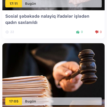
17:11
Bugün
Sosial şəbəkədə nalayiq ifadələr işlədən
qadın saxlanıldı
22
0
0
17:05
Bugün