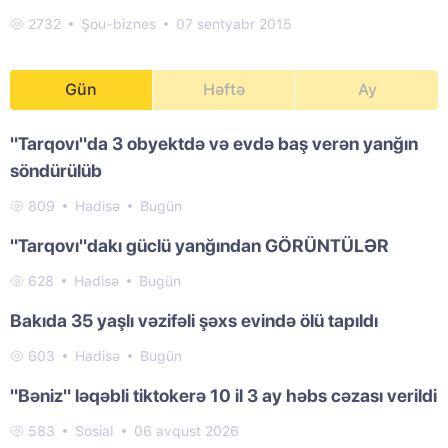
2732
Şou-biznes
07 sentyabr 2015
Gün
Həftə
Ay
"Tarqovı"da 3 obyektdə və evdə baş verən yanğın
söndürülüb
809
Hadisə
Bugün
"Tarqovı"dakı güclü yanğından GÖRÜNTÜLƏR
628
Hadisə
Bugün
Bakıda 35 yaşlı vəzifəli şəxs evində ölü tapıldı
603
Hadisə
Bugün
"Bəniz" ləqəbli tiktokerə 10 il 3 ay həbs cəzası verildi
583
Sosial
06 avqust 2026