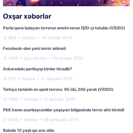
Oxşar xəbərlər
Parisi qana bulayan terrorun əmrini verən İŞİD-çi tutuldu (VİDEO)
958
Hadisə
16 noyabr 2015
Facebook-dan yeni terror xidməti
1453
Şou-biznes
14 noyabr 2015
Ankaradakı partlayışı kimlər törədib?
972
Hadisə
11 oktyabr 2015
Türkiyə tarixinin ən qanlı terroru: 95 ölü, 246 yaralı (VİDEO)
1690
Hadisə
11 oktyabr 2015
PKK İranın azərbaycanlılar yaşayan bölgəsində terror aktı törətdi
1240
Hadisə
08 sentyabr 2015
Bakıda 15 yaşlı qız ana oldu