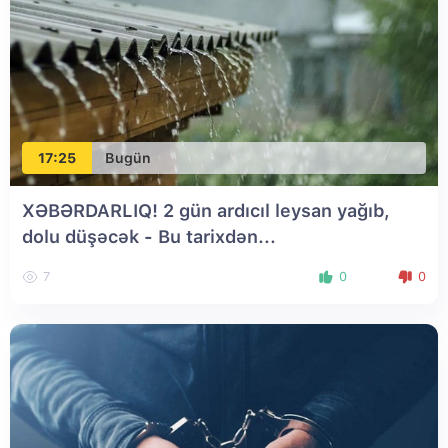
17:25
Bugün
XƏBƏRDARLIQ! 2 gün ardıcıl leysan yağıb,
dolu düşəcək - Bu tarixdən...
7
0
0