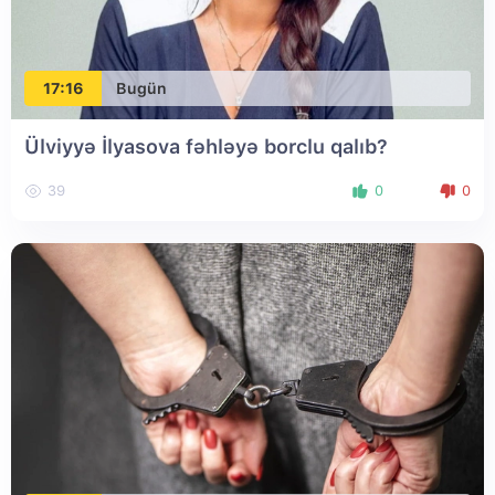
17:16
Bugün
Ülviyyə İlyasova fəhləyə borclu qalıb?
39
0
0