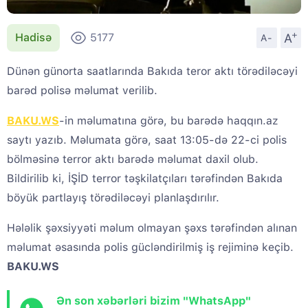
+
A
Hadisə
5177
A-
Dünən günorta saatlarında Bakıda teror aktı törədiləcəyi
barəd polisə məlumat verilib.
BAKU.WS
-in məlumatına görə, bu barədə haqqın.az
saytı yazıb. Məlumata görə, saat 13:05-də 22-ci polis
bölməsinə terror aktı barədə məlumat daxil olub.
Bildirilib ki, İŞİD terror təşkilatçıları tərəfindən Bakıda
böyük partlayış törədiləcəyi planlaşdırılır.
Hələlik şəxsiyyəti məlum olmayan şəxs tərəfindən alınan
məlumat əsasında polis gücləndirilmiş iş rejiminə keçib.
BAKU.WS
Ən son xəbərləri bizim "WhatsApp"