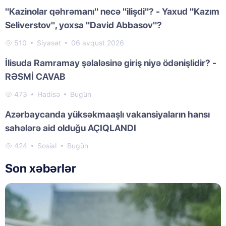
"Kazinolar qəhrəmanı" necə "ilişdi"? - Yaxud "Kazım
Seliverstov", yoxsa "David Abbasov"?
510
Siyasət
06 avqust 2026
İlisuda Ramramay şəlaləsinə giriş niyə ödənişlidir? -
RƏSMİ CAVAB
473
Hadisə
Bugün
Azərbaycanda yüksəkmaaşlı vakansiyaların hansı
sahələrə aid olduğu AÇIQLANDI
424
Sosial
Bugün
Son xəbərlər