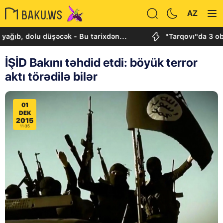
AZ
dolu düşəcək - Bu tarixdən...
"Tarqovı"da 3 obyektdə
İŞİD Bakını təhdid etdi: böyük terror
aktı törədilə bilər
01
DEK
2015
11:35