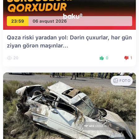
23:59
06 avqust 2026
Qəza riski yaradan yol: Dərin çuxurlar, hər gün
ziyan görən maşınlar...
20
0
1
FOTO