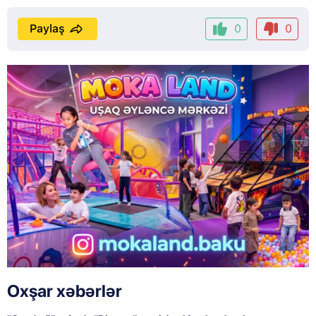
Paylaş
0
0
Oxşar xəbərlər