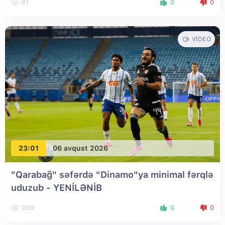
61
0
0
VIDEO
23:01
06 avqust 2026
"Qarabağ" səfərdə "Dinamo"ya minimal fərqlə
uduzub
- YENİLƏNİB
209
0
0