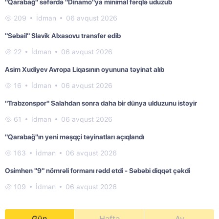
"Qarabağ" səfərdə "Dinamo"ya minimal fərqlə uduzub
209
İdman
06 avqust 2026
"Səbail" Slavik Alxasovu transfer edib
22
İdman
06 avqust 2026
Asim Xudiyev Avropa Liqasının oyununa təyinat alıb
16
İdman
06 avqust 2026
"Trabzonspor" Salahdan sonra daha bir dünya ulduzunu istəyir
61
İdman
06 avqust 2026
"Qarabağ"ın yeni məşqçi təyinatları açıqlandı
163
İdman
06 avqust 2026
Osimhen "9" nömrəli formanı rədd etdi - Səbəbi diqqət çəkdi
109
İdman
06 avqust 2026
Gün
Həftə
Ay