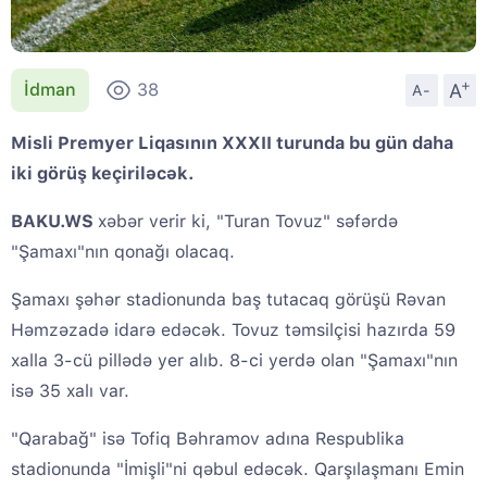
+
A
İdman
38
A-
Misli Premyer Liqasının XXXII turunda bu gün daha
iki görüş keçiriləcək.
BAKU.WS
xəbər verir ki, "Turan Tovuz" səfərdə
"Şamaxı"nın qonağı olacaq.
Şamaxı şəhər stadionunda baş tutacaq görüşü Rəvan
Həmzəzadə idarə edəcək. Tovuz təmsilçisi hazırda 59
xalla 3-cü pillədə yer alıb. 8-ci yerdə olan "Şamaxı"nın
isə 35 xalı var.
"Qarabağ" isə Tofiq Bəhramov adına Respublika
stadionunda "İmişli"ni qəbul edəcək. Qarşılaşmanı Emin