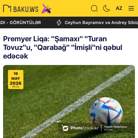
AZ
 GÖRÜNTÜLƏR
Ceyhun Bayramov və Andrey Sibiqa Kiyevdə
Premyer Liqa: "Şamaxı" "Turan
Tovuz"u, "Qarabağ" "İmişli"ni qəbul
edəcək
16
MAY
2026
09:23