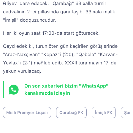
Əliyev idarə edəcək. "Qarabağ" 63 xalla turnir
cədvəlinin 2-ci pilləsində qərarlaşıb. 33 xala malik
"İmişli" doqquzuncudur.
Hər iki oyun saat 17:00-da start götürəcək.
Qeyd edək ki, turun ötən gün keçirilən görüşlərində
"Araz-Naxçıvan" "Kəpəz"i (2:0), "Qəbələ" "Karvan-
Yevlax"ı (2:1) məğlub edib. XXXII tura mayın 17-də
yekun vurulacaq.
Ən son xəbərləri bizim "WhatsApp"
kanalımızda izləyin
Misli Premyer Liqası
Qarabağ FK
İmişli FK
Şam