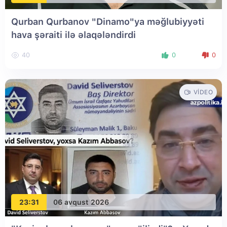
Qurban Qurbanov "Dinamo"ya məğlubiyyəti
hava şəraiti ilə əlaqələndirdi
40
0
0
VIDEO
23:31
06 avqust 2026