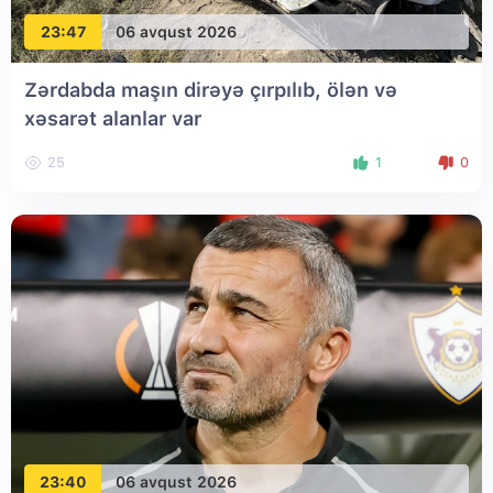
23:47
06 avqust 2026
Zərdabda maşın dirəyə çırpılıb, ölən və
xəsarət alanlar var
25
1
0
23:40
06 avqust 2026