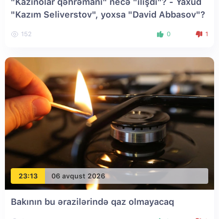
"Kazinolar qəhrəmanı" necə "ilişdi"? - Yaxud
"Kazım Seliverstov", yoxsa "David Abbasov"?
152
0
1
23:13
06 avqust 2026
Bakının bu ərazilərində qaz olmayacaq