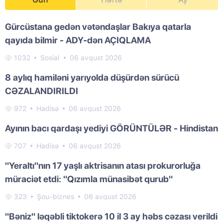
Gürcüstana gedən vətəndaşlar Bakıya qatarla
qayıda bilmir - ADY-dən AÇIQLAMA
1032
Sosial
06 avqust 2026
8 aylıq hamiləni yarıyolda düşürdən sürücü
CƏZALANDIRILDI
972
Hadisə
06 avqust 2026
Ayının bacı qardaşı yediyi GÖRÜNTÜLƏR - Hindistan
707
Hadisə
06 avqust 2026
"Yeraltı"nın 17 yaşlı aktrisanın atası prokurorluğa
müraciət etdi: "Qızımla münasibət qurub"
323
Şou-biznes
06 avqust 2026
"Bəniz" ləqəbli tiktokerə 10 il 3 ay həbs cəzası verildi