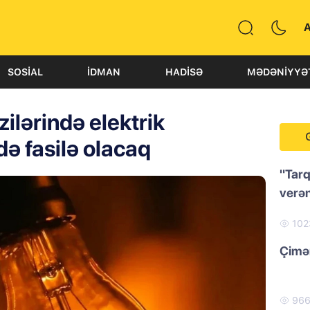
SOSIAL
İDMAN
HADISƏ
MƏDƏNIYYƏ
zilərində elektrik
ndə fasilə olacaq
"Tarq
verən
10
Çimər
96