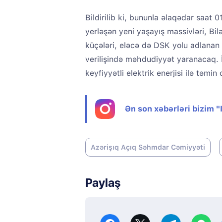
Bildirilib ki, bununla əlaqədar saat
yerləşən yeni yaşayış massivləri, B
küçələri, eləcə də DSK yolu adlanan ə
verilişində məhdudiyyət yaranacaq. 
keyfiyyətli elektrik enerjisi ilə təmin
Ən son xəbərləri bizim 
Azərişıq Açıq Səhmdar Cəmiyyəti
Paylaş