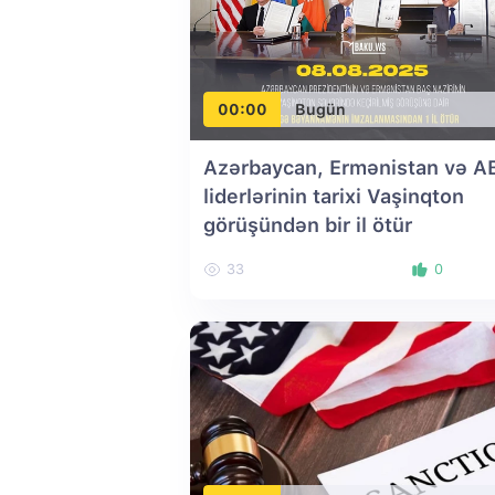
00:00
Bugün
Azərbaycan, Ermənistan və A
liderlərinin tarixi Vaşinqton
görüşündən bir il ötür
33
0