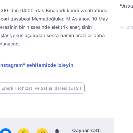
"Arzu
 01:00-dan 04:00-dək Binəqədi kəndi və ətrafında
iləcəri qəsəbəsi Məmədoğlular, M.Aslanov, 10 May
razinin bir hissəsində elektrik enerjisinin
49
İşlər yekunlaşdıqdan sonra həmin ərazilər daha
 olunacaq.
"Instagram" səhifəmizdə izləyin
Enerji Təchizatı və Satışı İdarəsi (ETSİ)
Qaynar xətt: