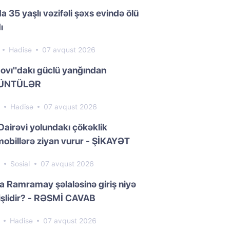
a 35 yaşlı vəzifəli şəxs evində ölü
ı
1
Hadisə
07 avqust 2026
ovı"dakı güclü yanğından
ÜNTÜLƏR
7
Hadisə
07 avqust 2026
Dairəvi yolundakı çökəklik
obillərə ziyan vurur - ŞİKAYƏT
7
Sosial
07 avqust 2026
da Ramramay şəlaləsinə giriş niyə
işlidir? - RƏSMİ CAVAB
0
Hadisə
07 avqust 2026