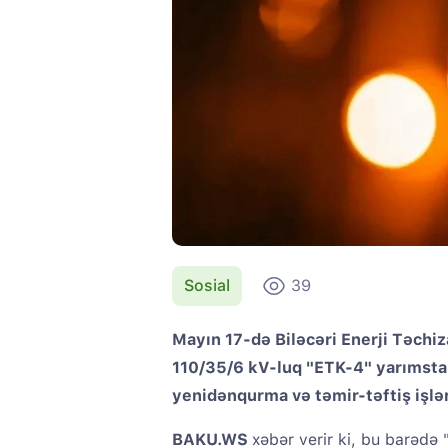
Sosial
39
Mayın 17-də Biləcəri Enerji Təchiza
110/35/6 kV-luq "ETK-4" yarımstan
yenidənqurma və təmir-təftiş işlər
BAKU.WS
xəbər verir ki, bu barədə