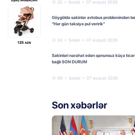
25
Sosial
07 avqust 2026
Göygöldə sakinlər avtobus problemindən bez
"Hər gün taksiyə pul veririk"
24
Sosial
07 avqust 2026
Sakinləri narahat edən qanunsuz küçə ticarə
bağlı SON DURUM
99
Sosial
07 avqust 2026
Son xəbərlər