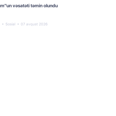
m"un vəsatəti təmin olundu
0
Sosial
07 avqust 2026