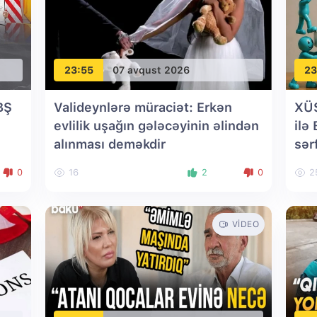
23:55
07 avqust 2026
23
BŞ
Valideynlərə müraciət: Erkən
XÜ
evlilik uşağın gələcəyinin əlindən
ilə
alınması deməkdir
sər
0
16
2
0
2
VIDEO