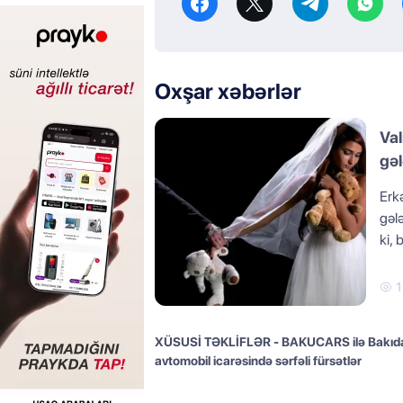
Oxşar xəbərlər
Val
gəl
Erkə
gəl
ki, 
1
XÜSUSİ TƏKLİFLƏR - BAKUCARS ilə Bakıd
avtomobil icarəsində sərfəli fürsətlər