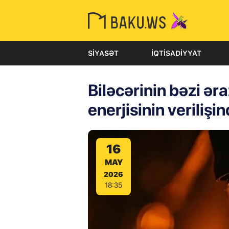
SIYASƏT
İQTISADIYYAT
Biləcərinin bəzi əra
enerjisinin verilişi
16
MAY
2026
18:35