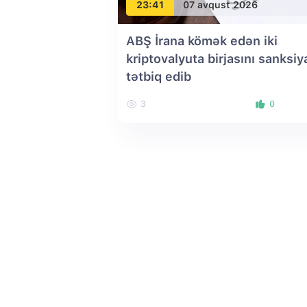
23:41
07 avqust 2026
ABŞ İrana kömək edən iki
kriptovalyuta birjasını sanksiy
tətbiq edib
3
0