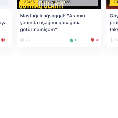
23:25
07 avqust 2026
23
Maştağalı ağsaqqal: "Atamın
Göy
aya
yanında uşağımı qucağıma
pro
götürməmişəm"
tak
0
25
0
0
2