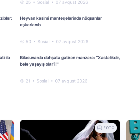
25
Sosial
07 avqust 2026
iblər:
Heyvan kəsimi məntəqələrində nöqsanlar
aşkarlanıb
50
Sosial
07 avqust 2026
ti ilə
Biləsuvarda dəhşətə gətirən mənzərə: "Xəstəlikdir,
belə yaşayış olar?!"
21
Sosial
07 avqust 2026
FOTO