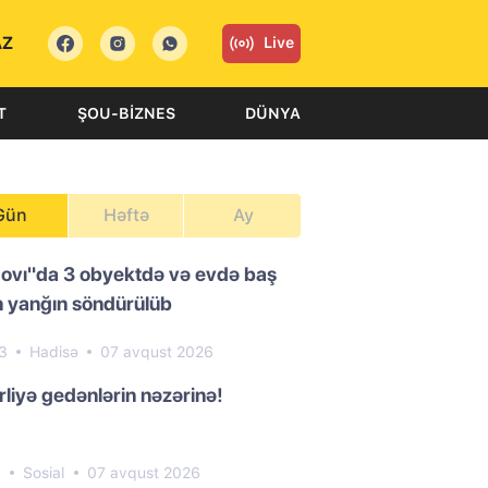
AZ
Live
T
ŞOU-BIZNES
DÜNYA
Gün
Həftə
Ay
ovı"da 3 obyektdə və evdə baş
 yanğın söndürülüb
23
Hadisə
07 avqust 2026
liyə gedənlərin nəzərinə!
6
Sosial
07 avqust 2026