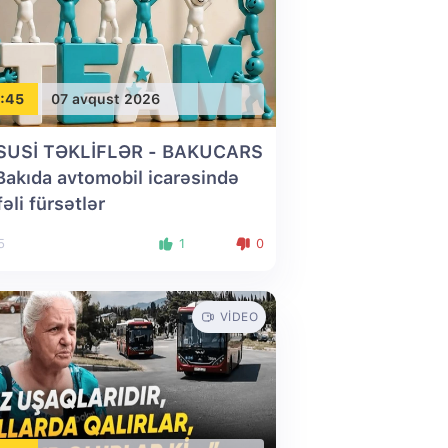
:45
07 avqust 2026
SUSİ TƏKLİFLƏR - BAKUCARS
 Bakıda avtomobil icarəsində
fəli fürsətlər
5
1
0
VIDEO