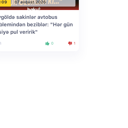
:09
07 avqust 2026
göldə sakinlər avtobus
blemindən beziblər: "Hər gün
siyə pul veririk"
4
0
1