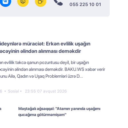
055 225 10 01
ideynlərə müraciət: Erkən evlilik uşağın
əcəyinin əlindən alınması deməkdir
n evlilik təkcə qanun pozuntusu deyil, bir uşağın
əcəyinin əlindən alınması deməkdir. BAKU.WS xəbər verir
bunu Ailə, Qadın və Uşaq Problemləri üzrə D...
6
Sosial
23:55 07 avqust 2026
a
Maştağalı ağsaqqal: "Atamın yanında uşağımı
qucağıma götürməmişəm"