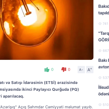
Bakıd
tapıld
74
"Tarq
GÖR
66
Bakı 
avtom
+
A
0
0
A-
53
tı və Satışı İdarəsinin (ETSİ) ərazisində
İlisu
siyasında ikinci Paylayıcı Qurğuda (PQ)
ödən
i aparılacaq.
51
 "Azərişıq" Açıq Səhmdar Cəmiyyəti məlumat yayıb.