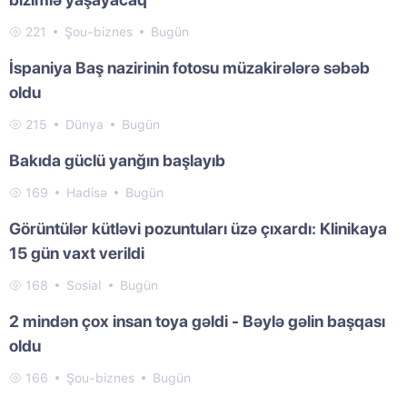
221
Şou-biznes
Bugün
İspaniya Baş nazirinin fotosu müzakirələrə səbəb
oldu
215
Dünya
Bugün
Bakıda güclü yanğın başlayıb
169
Hadisə
Bugün
Görüntülər kütləvi pozuntuları üzə çıxardı: Klinikaya
15 gün vaxt verildi
168
Sosial
Bugün
2 mindən çox insan toya gəldi - Bəylə gəlin başqası
oldu
166
Şou-biznes
Bugün