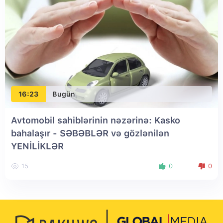
16:23
Bugün
Avtomobil sahiblərinin nəzərinə: Kasko
bahalaşır - SƏBƏBLƏR və gözlənilən
YENİLİKLƏR
15
0
0