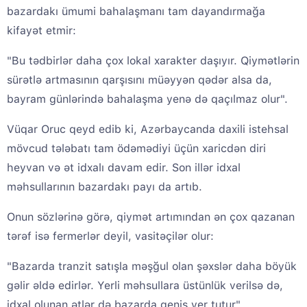
bazardakı ümumi bahalaşmanı tam dayandırmağa
kifayət etmir:
"Bu tədbirlər daha çox lokal xarakter daşıyır. Qiymətlərin
sürətlə artmasının qarşısını müəyyən qədər alsa da,
bayram günlərində bahalaşma yenə də qaçılmaz olur".
Vüqar Oruc qeyd edib ki, Azərbaycanda daxili istehsal
mövcud tələbatı tam ödəmədiyi üçün xaricdən diri
heyvan və ət idxalı davam edir. Son illər idxal
məhsullarının bazardakı payı da artıb.
Onun sözlərinə görə, qiymət artımından ən çox qazanan
tərəf isə fermerlər deyil, vasitəçilər olur:
"Bazarda tranzit satışla məşğul olan şəxslər daha böyük
gəlir əldə edirlər. Yerli məhsullara üstünlük verilsə də,
idxal olunan ətlər də bazarda geniş yer tutur".