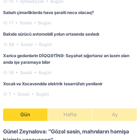
15
İqtisadiyyat
Bugün
Sabah çimərliklərdə hava şəraiti necə olacaq?
17
Sosial
Bugün
Bakıda sürücü avtomobili yolun ortasında saxladı
98
Sosial
Bugün
Xaricə gedənlərin DİQQƏTİNƏ: Səyahət sığortanız ən lazım olan
anda işə yaramaya bilər
18
Sosial
Bugün
Xocalı və Xocavənddə elektrik təsərrüfatı yenilənir
7
Sosial
Bugün
Gün
Həftə
Ay
Günel Zeynalova: "Gözəl səsin, mahnıların həmişə
bizimlə yaşayacaq"