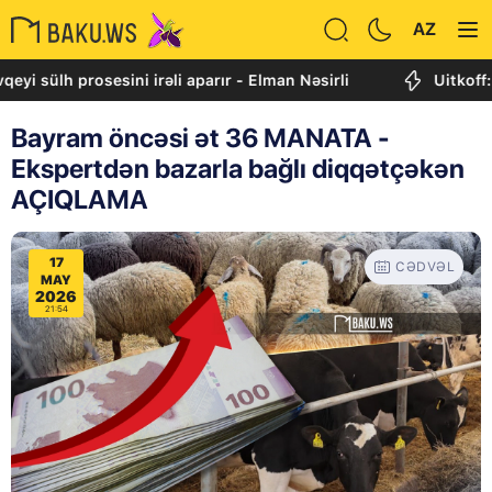
AZ
prosesini irəli aparır - Elman Nəsirli
Uitkoff: Cənubi 
Bayram öncəsi ət 36 MANATA -
Ekspertdən bazarla bağlı diqqətçəkən
AÇIQLAMA
17
CƏDVƏL
MAY
2026
21:54