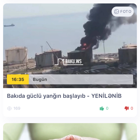
FOTO
16:35
Bugün
Bakıda güclü yanğın başlayıb
- YENİLƏNİB
169
0
0