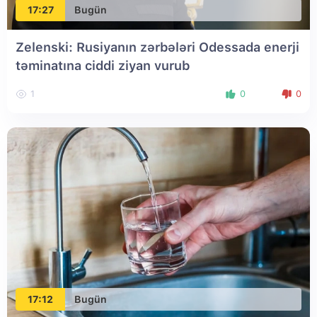
17:27
Bugün
Zelenski: Rusiyanın zərbələri Odessada enerji
təminatına ciddi ziyan vurub
1
0
0
17:12
Bugün