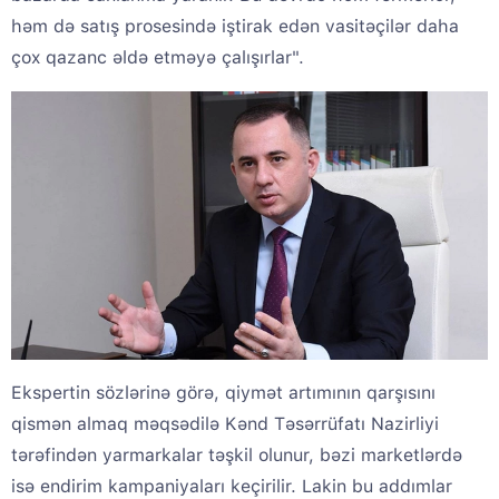
həm də satış prosesində iştirak edən vasitəçilər daha
çox qazanc əldə etməyə çalışırlar".
Ekspertin sözlərinə görə, qiymət artımının qarşısını
qismən almaq məqsədilə Kənd Təsərrüfatı Nazirliyi
tərəfindən yarmarkalar təşkil olunur, bəzi marketlərdə
isə endirim kampaniyaları keçirilir. Lakin bu addımlar