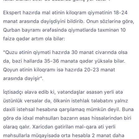
Ekspert hazırda mal ətinin kiloqram qiymətinin 18-24
manat arasında dəyişdiyini bildirib. Onun sözlərinə görə,
Qurban bayramı ərəfəsində qiymətlərdə təxminən 10
faizə qədər artım ola bilər:
"Quzu ətinin qiyməti hazırda 30 manat civarında olsa
da, bəzi hallarda 35-36 manata qədər yüksələ bilər.
Qoyun ətinin kiloqramı isə hazırda 20-23 manat
arasında dəyişir".
İqtisadçı əlavə edib ki, vətəndaşlar əsasən yerli ətə
üstünlük versələr də, ölkənin istehlak tələbatını yalnız
daxili istehsal hesabına qarşılamaq mümkün deyil. Buna
görə də idxal məhsulları bazarın əsas hissələrindən biri
olaraq qalır. Xaricdən gətirilən mal-qara əti yerli
məhsullarla müqayisədə orta hesabla 2 manat daha