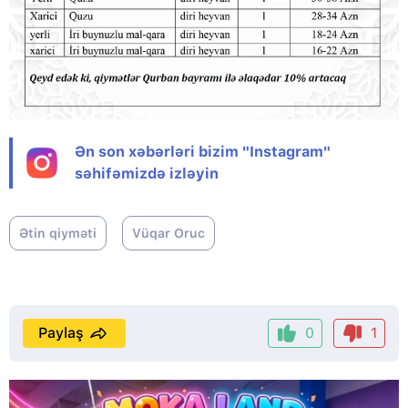
Ən son xəbərləri bizim "Instagram"
səhifəmizdə izləyin
Ətin qiyməti
Vüqar Oruc
Paylaş
0
1