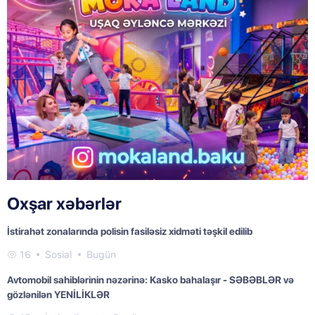
Oxşar xəbərlər
İstirahət zonalarında polisin fasiləsiz xidməti təşkil edilib
16
Sosial
Bugün
Avtomobil sahiblərinin nəzərinə: Kasko bahalaşır - SƏBƏBLƏR və
gözlənilən YENİLİKLƏR