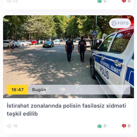
22
0
0
FOTO
16:47
Bugün
İstirahət zonalarında polisin fasiləsiz xidməti
təşkil edilib
16
0
0