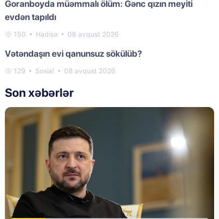
Goranboyda müəmmalı ölüm: Gənc qızın meyiti
evdən tapıldı
150
Hadisə
08 avqust 2026
Vətəndaşın evi qanunsuz sökülüb?
129
Sosial
08 avqust 2026
Son xəbərlər