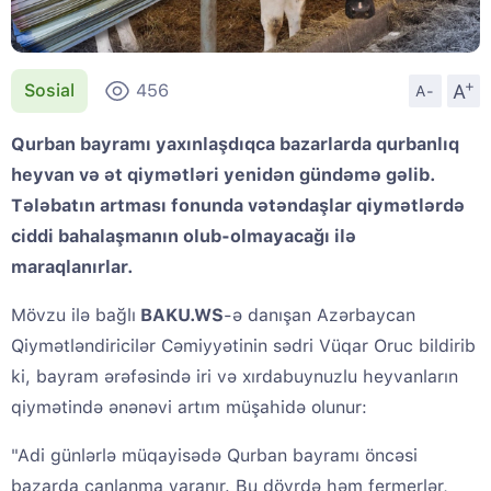
+
A
Sosial
456
A-
Qurban bayramı yaxınlaşdıqca bazarlarda qurbanlıq
heyvan və ət qiymətləri yenidən gündəmə gəlib.
Tələbatın artması fonunda vətəndaşlar qiymətlərdə
ciddi bahalaşmanın olub-olmayacağı ilə
maraqlanırlar.
Mövzu ilə bağlı
BAKU.WS
-ə danışan Azərbaycan
Qiymətləndiricilər Cəmiyyətinin sədri Vüqar Oruc bildirib
ki, bayram ərəfəsində iri və xırdabuynuzlu heyvanların
qiymətində ənənəvi artım müşahidə olunur:
"Adi günlərlə müqayisədə Qurban bayramı öncəsi
bazarda canlanma yaranır. Bu dövrdə həm fermerlər,