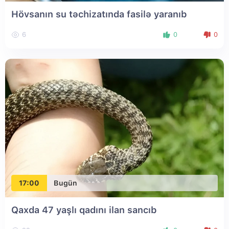
Hövsanın su təchizatında fasilə yaranıb
6
0
0
17:00
Bugün
Qaxda 47 yaşlı qadını ilan sancıb