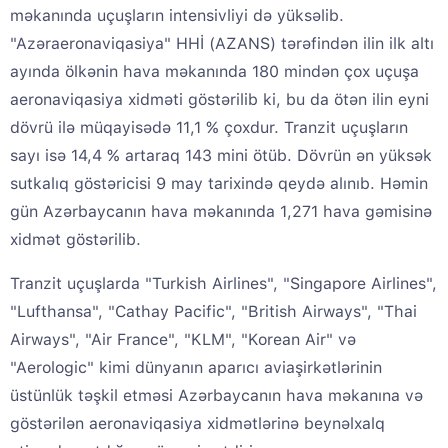
məkanında uçuşların intensivliyi də yüksəlib.
"Azəraeronaviqasiya" HHİ (AZANS) tərəfindən ilin ilk altı
ayında ölkənin hava məkanında 180 mindən çox uçuşa
aeronaviqasiya xidməti göstərilib ki, bu da ötən ilin eyni
dövrü ilə müqayisədə 11,1 % çoxdur. Tranzit uçuşların
sayı isə 14,4 % artaraq 143 mini ötüb. Dövrün ən yüksək
sutkalıq göstəricisi 9 may tarixində qeydə alınıb. Həmin
gün Azərbaycanın hava məkanında 1,271 hava gəmisinə
xidmət göstərilib.
Tranzit uçuşlarda "Turkish Airlines", "Singapore Airlines",
"Lufthansa", "Cathay Pacific", "British Airways", "Thai
Airways", "Air France", "KLM", "Korean Air" və
"Aerologic" kimi dünyanın aparıcı aviaşirkətlərinin
üstünlük təşkil etməsi Azərbaycanın hava məkanına və
göstərilən aeronaviqasiya xidmətlərinə beynəlxalq