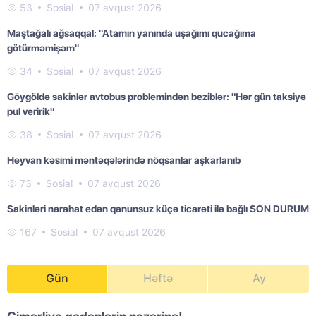
53
Sosial
07 avqust 2026
Maştağalı ağsaqqal: "Atamın yanında uşağımı qucağıma
götürməmişəm"
34
Sosial
07 avqust 2026
Göygöldə sakinlər avtobus problemindən beziblər: "Hər gün taksiyə
pul veririk"
38
Sosial
07 avqust 2026
Heyvan kəsimi məntəqələrində nöqsanlar aşkarlanıb
73
Sosial
07 avqust 2026
Sakinləri narahat edən qanunsuz küçə ticarəti ilə bağlı SON DURUM
167
Sosial
07 avqust 2026
Gün
Həftə
Ay