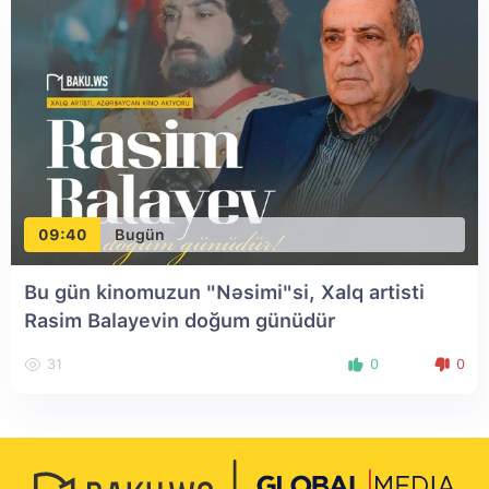
09:40
Bugün
Bu gün kinomuzun "Nəsimi"si, Xalq artisti
Rasim Balayevin doğum günüdür
31
0
0