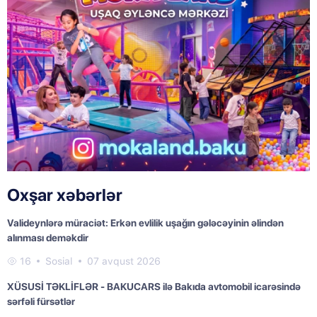
Oxşar xəbərlər
Valideynlərə müraciət: Erkən evlilik uşağın gələcəyinin əlindən
alınması deməkdir
16
Sosial
07 avqust 2026
XÜSUSİ TƏKLİFLƏR - BAKUCARS ilə Bakıda avtomobil icarəsində
sərfəli fürsətlər