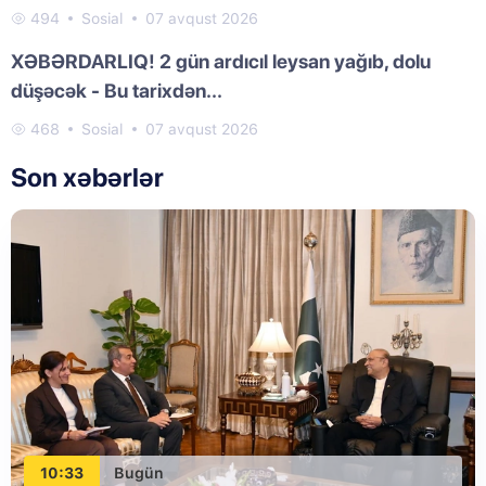
494
Sosial
07 avqust 2026
XƏBƏRDARLIQ! 2 gün ardıcıl leysan yağıb, dolu
düşəcək - Bu tarixdən...
468
Sosial
07 avqust 2026
Son xəbərlər
10:33
Bugün