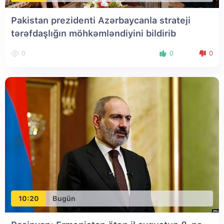
Pakistan prezidenti Azərbaycanla strateji
tərəfdaşlığın möhkəmləndiyini bildirib
0
0
0
10:20
Bugün