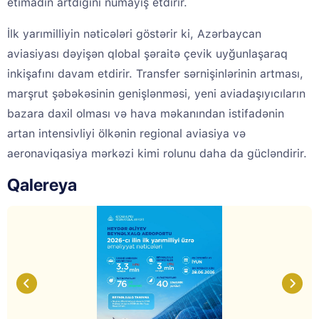
etimadın artdığını nümayiş etdirir.
İlk yarımilliyin nəticələri göstərir ki, Azərbaycan
aviasiyası dəyişən qlobal şəraitə çevik uyğunlaşaraq
inkişafını davam etdirir. Transfer sərnişinlərinin artması,
marşrut şəbəkəsinin genişlənməsi, yeni aviadaşıyıcıların
bazara daxil olması və hava məkanından istifadənin
artan intensivliyi ölkənin regional aviasiya və
aeronaviqasiya mərkəzi kimi rolunu daha da gücləndirir.
Qalereya