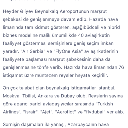
Heydər Əliyev Beynəlxalq Aeroportunun marşrut
şəbəkəsi də genişlənməyə davam edib. Hazırda hava
limanında tam xidmət göstərən, aşağıbüdcəli və hibrid
biznes modelinə malik ümumilikdə 40 aviaşirkətin
fəaliyyət göstərməsi sərnişinlərə geniş seçim imkanı
yaradır. "Air Serbia" və "FlyOne Asia" aviaşirkətlərinin
fəaliyyətə başlaması marşrut şəbəkəsinin daha da
genişlənməsinə töhfə verib. Hazırda hava limanından 76
istiqamət üzrə müntəzəm reyslər həyata keçirilir.
Ən çox tələbat olan beynəlxalq istiqamətlər İstanbul,
Moskva, Tbilisi, Ankara və Dubay olub. Reyslərin sayına
görə aparıcı xarici aviadaşıyıcılar sırasında "Turkish
Airlines", "Israir", "Ajet", "Aeroflot" və "flydubai" yer alıb.
Sərnişin daşımaları ilə yanaşı, Azərbaycanın hava