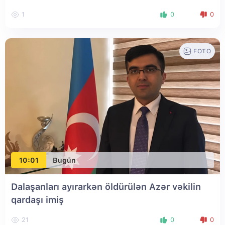
1
0
0
FOTO
10:01
Bugün
Dalaşanları ayırarkən öldürülən Azər vəkilin
qardaşı imiş
21
0
0