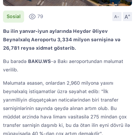
+
A
Sosial
79
A-
Bu ilin yanvar-iyun aylarında Heydər Əliyev
Beynəlxalq Aeroportu 3,334 milyon sərnişinə və
26,781 reysə xidmət göstərib.
Bu barədə
BAKU.WS
-ə Bakı aeroportundan məlumat
verilib.
Məlumata əsasən, onlardan 2,960 milyona yaxını
beynəlxalq istiqamətlər üzrə səyahət edib: "İlk
yarımilliyin diqqətçəkən nəticələrindən biri transfer
sərnişinlərinin sayında qeydə alınan artım olub. Bu
müddət ərzində hava limanı vasitəsilə 275 mindən çox
transfer sərnişin daşınıb ki, bu da ötən ilin eyni dövrü ilə
müqayisədə 40 %-dən çox artım deməkdir".