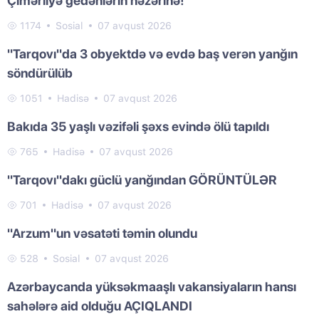
Çimərliyə gedənlərin nəzərinə!
1174
Sosial
07 avqust 2026
"Tarqovı"da 3 obyektdə və evdə baş verən yanğın
söndürülüb
1051
Hadisə
07 avqust 2026
Bakıda 35 yaşlı vəzifəli şəxs evində ölü tapıldı
765
Hadisə
07 avqust 2026
"Tarqovı"dakı güclü yanğından GÖRÜNTÜLƏR
701
Hadisə
07 avqust 2026
"Arzum"un vəsatəti təmin olundu
528
Sosial
07 avqust 2026
Azərbaycanda yüksəkmaaşlı vakansiyaların hansı
sahələrə aid olduğu AÇIQLANDI