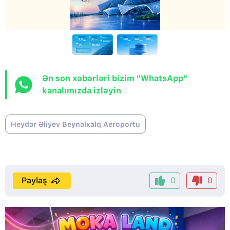
Ən son xəbərləri bizim "WhatsApp"
kanalımızda izləyin
Heydər Əliyev Beynəlxalq Aeroportu
Paylaş
0
0