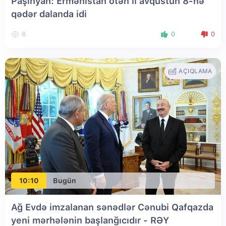
Paşinyan: Ermənistan ötən il avqustun 8-nə
qədər dalanda idi
8
0
0
AÇIQLAMA
10:10
Bugün
Ağ Evdə imzalanan sənədlər Cənubi Qafqazda
yeni mərhələnin başlanğıcıdır - RƏY