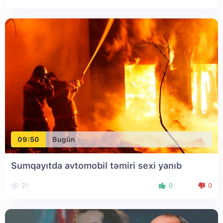
09:50
Bugün
Sumqayıtda avtomobil təmiri sexi yanıb
21
0
0