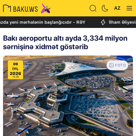
AZ
 mərhələnin başlanğıcıdır - RƏY
İlham Əliyevin diplo
Bakı aeroportu altı ayda 3,334 milyon
sərnişinə xidmət göstərib
09
FOTO
IYL
2026
15:09