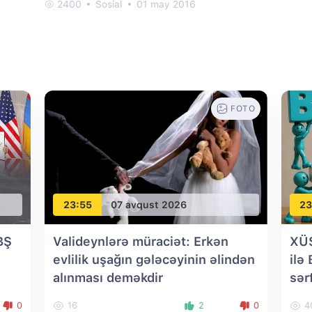
2400
Sosial
01 may 2016
FOTO
23:55
07 avqust 2026
23
BŞ
Valideynlərə müraciət: Erkən
XÜ
evlilik uşağın gələcəyinin əlindən
ilə
alınması deməkdir
sər
0
16
2
0
4