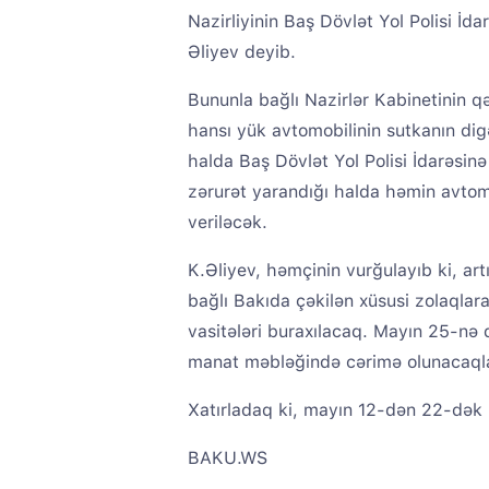
Nazirliyinin Baş Dövlət Yol Polisi İd
Əliyev deyib.
Bununla bağlı Nazirlər Kabinetinin qə
hansı yük avtomobilinin sutkanın dig
halda Baş Dövlət Yol Polisi İdarəsin
zərurət yarandığı halda həmin avtomo
veriləcək.
K.Əliyev, həmçinin vurğulayıb ki, art
bağlı Bakıda çəkilən xüsusi zolaqlar
vasitələri buraxılacaq. Mayın 25-nə 
manat məbləğində cərimə olunacaqla
Xatırladaq ki, mayın 12-dən 22-dək B
BAKU.WS