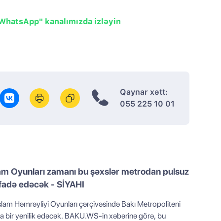
"WhatsApp" kanalımızda izləyin
Qaynar xətt:
055 225 10 01
am Oyunları zamanı bu şəxslər metrodan pulsuz
ifadə edəcək - SİYAHI
İslam Həmrəyliyi Oyunları çərçivəsində Bakı Metropoliteni
 yenilik edəcək. BAKU.WS-in xəbərinə görə, bu