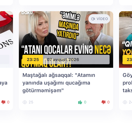
VIDEO
23:25
07 avqust 2026
23
Maştağalı ağsaqqal: "Atamın
Göy
aya
yanında uşağımı qucağıma
pro
götürməmişəm"
tak
0
25
0
0
2