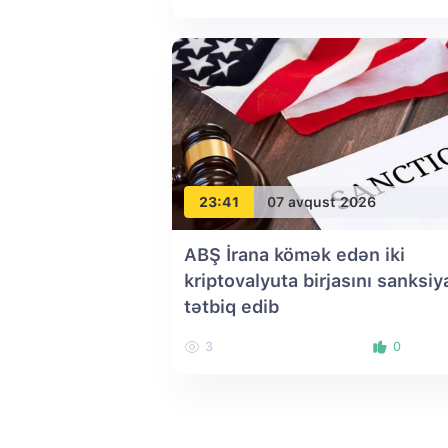
23:41
07 avqust 2026
ABŞ İrana kömək edən iki
kriptovalyuta birjasını sanksiy
tətbiq edib
3
0