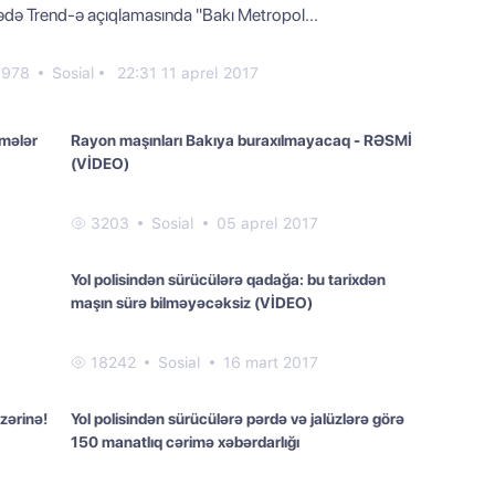
ədə Trend-ə açıqlamasında "Bakı Metropol...
978
Sosial
22:31 11 aprel 2017
imələr
Rayon maşınları Bakıya buraxılmayacaq - RƏSMİ
(VİDEO)
3203
Sosial
05 aprel 2017
Yol polisindən sürücülərə qadağa: bu tarixdən
maşın sürə bilməyəcəksiz (VİDEO)
18242
Sosial
16 mart 2017
zərinə!
Yol polisindən sürücülərə pərdə və jalüzlərə görə
150 manatlıq cərimə xəbərdarlığı