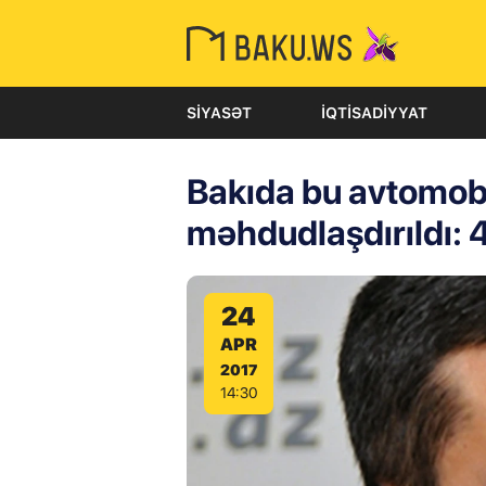
SIYASƏT
İQTISADIYYAT
Bakıda bu avtomobi
məhdudlaşdırıldı:
24
APR
2017
14:30