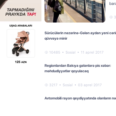
bar
3
Sürücülərin nəzərinə-Gələn aydan yeni cər
qüvvəyə minir
10485
Sosial
11 aprel 2017
Regionlardan Bakıya gələnlərə pis xəbər:
məhdudiyyətlər qoyulacaq
3217
Sosial
03 aprel 2017
Avtomobili rayon qeydiyyatında olanların nə