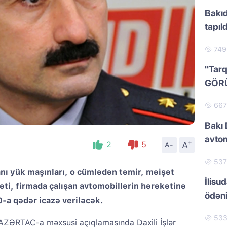
Bakıd
tapıld
74
"Tarq
GÖR
66
Bakı 
avtom
+
A
2
5
A-
53
nı yük maşınları, o cümlədən təmir, məişət
İlisu
məti, firmada çalışan avtomobillərin hərəkətinə
ödən
-a qədər icazə veriləcək.
53
 AZƏRTAC-a məxsusi açıqlamasında Daxili İşlər