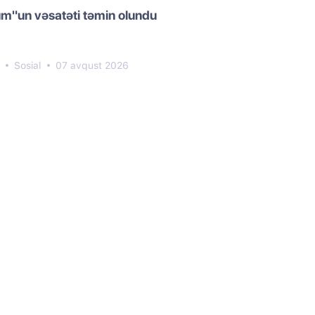
m"un vəsatəti təmin olundu
7
Sosial
07 avqust 2026