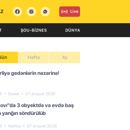
AZ
Live
T
ŞOU-BIZNES
DÜNYA
Gün
Həftə
Ay
liyə gedənlərin nəzərinə!
45
Sosial
07 avqust 2026
ovı"da 3 obyektdə və evdə baş
 yanğın söndürülüb
23
Hadisə
07 avqust 2026