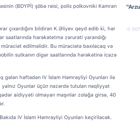
arəsinin (BDYPİ) şöbə rəisi, polis polkovniki Kamran
"Arzu
rar çıxardığını bildirən K.Əliyev qeyd edib ki, hər
50
ər saatlarında hərəkətetmə zərurəti yarandığı
ə müraciət edilməlidir. Bu müraciətə baxılacaq və
bilin sutkanın digər saatlarında hərəkətinə icazə
ıq gələn həftədən IV İslam Həmrəyliyi Oyunları ilə
a yalnız Oyunlar üçün nəzərdə tutulan nəqliyyat
qədər aidiyyəti olmayan maşınlar zolağa girsə, 40
r.
akıda IV İslam Həmrəyliyi Oyunları keçiriləcək.