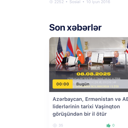
2252
Sosial
10 iyun 2016
Son xəbərlər
00:00
Bugün
Azərbaycan, Ermənistan və A
liderlərinin tarixi Vaşinqton
görüşündən bir il ötür
35
0