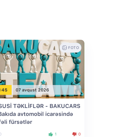
FOTO
:45
07 avqust 2026
SUSİ TƏKLİFLƏR - BAKUCARS
 Bakıda avtomobil icarəsində
fəli fürsətlər
0
1
0