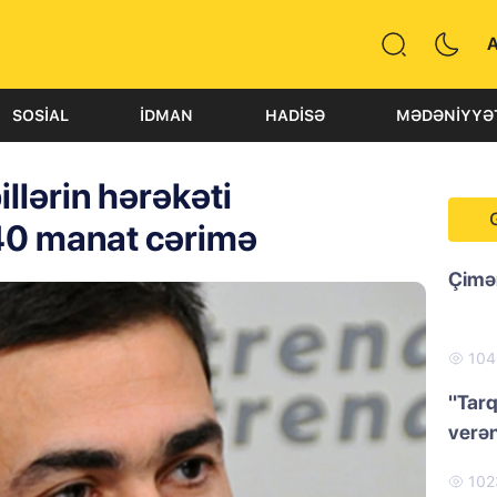
SOSIAL
İDMAN
HADISƏ
MƏDƏNIYYƏ
llərin hərəkəti
 40 manat cərimə
Çimər
10
"Tarq
verən
10