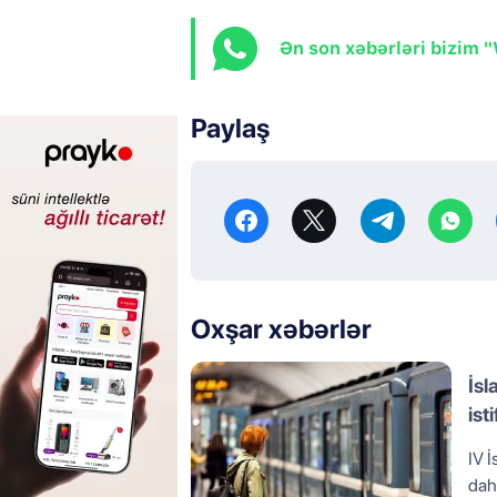
Ən son xəbərləri bizim 
Paylaş
Oxşar xəbərlər
İsl
ist
IV 
daha bir