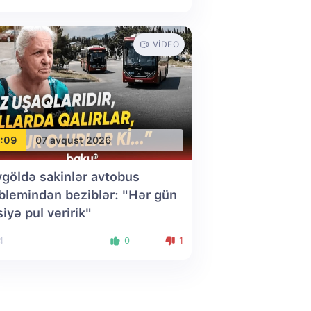
VIDEO
:09
07 avqust 2026
göldə sakinlər avtobus
blemindən beziblər: "Hər gün
siyə pul veririk"
4
0
1