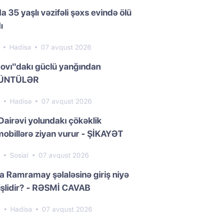
a 35 yaşlı vəzifəli şəxs evində ölü
ı
9
Hadisə
07 avqust 2026
ovı"dakı güclü yanğından
ÜNTÜLƏR
7
Hadisə
07 avqust 2026
Dairəvi yolundakı çökəklik
obillərə ziyan vurur - ŞİKAYƏT
7
Sosial
07 avqust 2026
da Ramramay şəlaləsinə giriş niyə
işlidir? - RƏSMİ CAVAB
3
Hadisə
07 avqust 2026