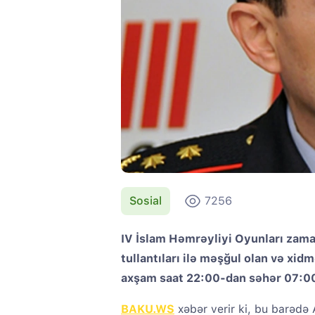
Sosial
7256
IV İslam Həmrəyliyi Oyunları zama
tullantıları ilə məşğul olan və xid
axşam saat 22:00-dan səhər 07:00
BAKU.WS
xəbər verir ki, bu barədə