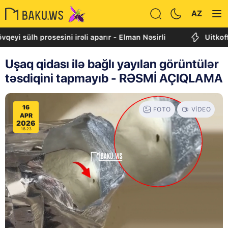
AZ
 prosesini irəli aparır - Elman Nəsirli
Uitkoff: Cənubi 
Uşaq qidası ilə bağlı yayılan görüntülər
təsdiqini tapmayıb - RƏSMİ AÇIQLAMA
16
FOTO
VIDEO
APR
2026
16:23