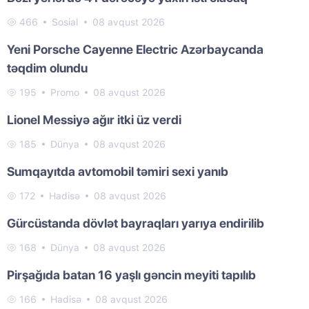
466
Sosial
08 avqust 2026
Yeni Porsche Cayenne Electric Azərbaycanda
təqdim olundu
195
Promo
08 avqust 2026
Lionel Messiyə ağır itki üz verdi
185
Dünya
08 avqust 2026
Sumqayıtda avtomobil təmiri sexi yanıb
172
Hadisə
08 avqust 2026
Gürcüstanda dövlət bayraqları yarıya endirilib
168
Dünya
08 avqust 2026
Pirşağıda batan 16 yaşlı gəncin meyiti tapılıb
166
Hadisə
08 avqust 2026