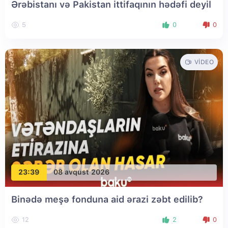
Ərəbistanı və Pakistan ittifaqının hədəfi deyil
5
0
0
VIDEO
23:39
08 avqust 2026
Binədə meşə fonduna aid ərazi zəbt edilib?
12
2
0