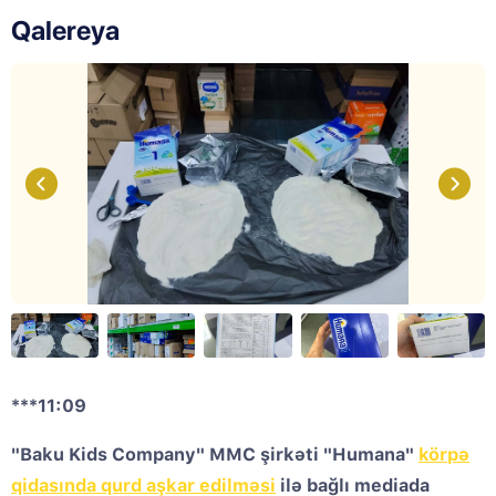
Qalereya
***11:09
"Baku Kids Company" MMC şirkəti "Humana"
körpə
qidasında qurd aşkar edilməsi
ilə bağlı mediada