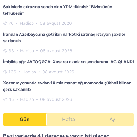
Sakinlərin etirazına səbəb olan YDM tikintisi: "Bizim üçün
təhlükədir"
70
Hadisə
08 avqust 2026
İrandan Azərbaycana gətirilən narkotiki satmaq istəyən şəxslər
saxlanılıb
33
Hadisə
08 avqust 2026
İmişlidə ağır AVTOQƏZA: Xəsarət alanların son durumu AÇIQLANDI
136
Hadisə
08 avqust 2026
Xəzər rayonunda evdən 10 min manat oğurlamaqda şübhəli bilinən
şəxs saxlanılıb
45
Hadisə
08 avqust 2026
Gün
Həftə
Ay
Bəzi yerlərdə 41 dərəcəyə yaxın isti olacaq