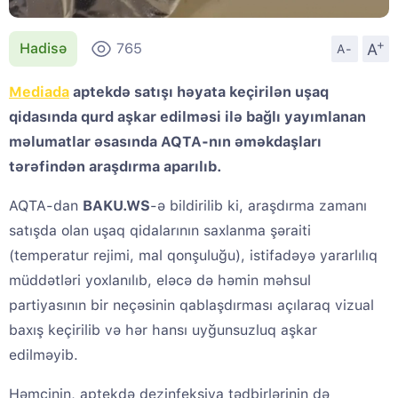
+
A
Hadisə
765
A-
Mediada
aptekdə satışı həyata keçirilən uşaq
qidasında qurd aşkar edilməsi ilə bağlı yayımlanan
məlumatlar əsasında AQTA-nın əməkdaşları
tərəfindən araşdırma aparılıb.
AQTA-dan
BAKU.WS
-ə bildirilib ki, araşdırma zamanı
satışda olan uşaq qidalarının saxlanma şəraiti
(temperatur rejimi, mal qonşuluğu), istifadəyə yararlılıq
müddətləri yoxlanılıb, eləcə də həmin məhsul
partiyasının bir neçəsinin qablaşdırması açılaraq vizual
baxış keçirilib və hər hansı uyğunsuzluq aşkar
edilməyib.
Həmçinin, aptekdə dezinfeksiya tədbirlərinin də