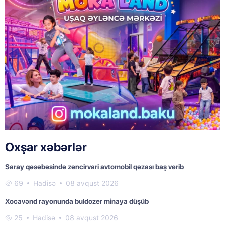
Oxşar xəbərlər
Saray qəsəbəsində zəncirvari avtomobil qəzası baş verib
69
Hadisə
08 avqust 2026
Xocavənd rayonunda buldozer minaya düşüb
25
Hadisə
08 avqust 2026