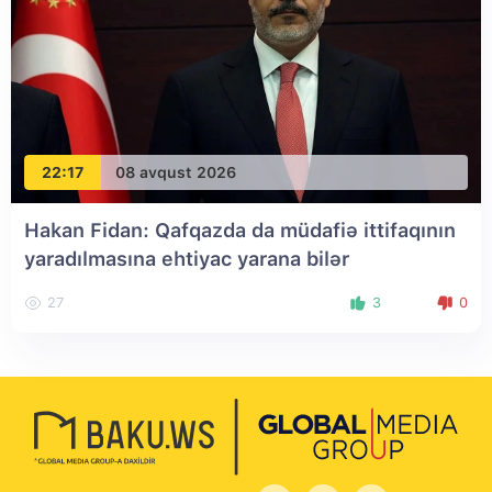
22:17
08 avqust 2026
Hakan Fidan: Qafqazda da müdafiə ittifaqının
yaradılmasına ehtiyac yarana bilər
27
3
0