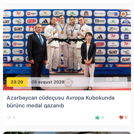
23:20
08 avqust 2026
Azərbaycan cüdoçusu Avropa Kubokunda
bürünc medal qazanıb
9
0
0