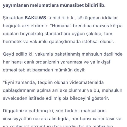
yayımlanan məlumatlara münasibət bildirilib.
Şirkətdən
BAKU.WS
-ə bildirilib ki, sözügedən iddialar
həqiqəti əks etdirmir. "Humana" brendinə məxsus körpə
qidaları beynəlxalq standartlara uyğun şəkildə, tam
hermetik və vakumlu qablaşdırmada istehsal olunur.
Qeyd edilib ki, vakumla paketlənmiş məhsulun daxilində
hər hansı canlı orqanizmin yaranması və ya inkişaf
etməsi təbiət baxımdan mümkün deyil:
"Eyni zamanda, təqdim olunan videomaterialda
qablaşdırmanın açılma anı əks olunmur və bu, məhsulun
əvvəlcədən istifadə edilmiş ola biləcəyini göstərir.
Diqqətinizə çatdırırıq ki, süd tərkibli məhsulların
xüsusiyyətləri nəzərə alındıqda, hər hansı xarici təsir və
ya keyfiyyət pozuntusu baş verdiyi halda məhsulun