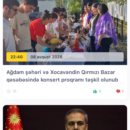
22:40
08 avqust 2026
Ağdam şəhəri və Xocavəndin Qırmızı Bazar
qəsəbəsində konsert proqramı təşkil olunub
16
0
1