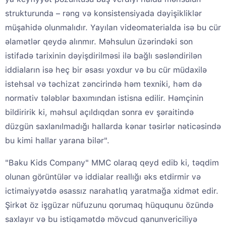
strukturunda – rəng və konsistensiyada dəyişikliklər
müşahidə olunmalıdır. Yayılan videomaterialda isə bu cür
əlamətlər qeydə alınmır. Məhsulun üzərindəki son
istifadə tarixinin dəyişdirilməsi ilə bağlı səsləndirilən
iddiaların isə heç bir əsası yoxdur və bu cür müdaxilə
istehsal və təchizat zəncirində həm texniki, həm də
normativ tələblər baxımından istisna edilir. Həmçinin
bildiririk ki, məhsul açıldıqdan sonra ev şəraitində
düzgün saxlanılmadığı hallarda kənar təsirlər nəticəsində
bu kimi hallar yarana bilər".
"Baku Kids Company" MMC olaraq qeyd edib ki, təqdim
olunan görüntülər və iddialar reallığı əks etdirmir və
ictimaiyyətdə əsassız narahatlıq yaratmağa xidmət edir.
Şirkət öz işgüzar nüfuzunu qorumaq hüququnu özündə
saxlayır və bu istiqamətdə mövcud qanunvericiliyə