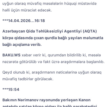
uyğun olaraq müvafiq məsələlərin hüquqi müstəvidə
həlli üçün müraciət edəcək.
***14.04.2026...16:18
Azərbaycan Qida Təhlükəsizliyi Agentliyi (AQTA)
körpə qidasında çıxan qurdla bağlı yayılan məlumatla
bağlı açıqlama verib.
BAKU.WS
xəbər verir ki, qurumdan bildirilib ki, məsələ
nəzarətə götürülüb və fakt üzrə araşdırmalara başlanılıb.
Qeyd olunub ki, araşdırmanın nəticələrinə uyğun olaraq
müvafiq tədbirlər görüləcək.
***15:54
Bakının Nərimanov rayonunda yerləşən Kanon
aptekdə satılan körpə qidası ilə bağlı narahatedici