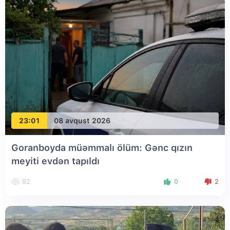
23:01
08 avqust 2026
Goranboyda müəmmalı ölüm: Gənc qızın
meyiti evdən tapıldı
92
0
2