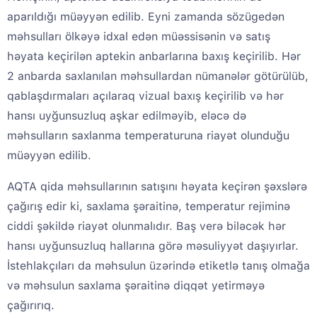
aparıldığı müəyyən edilib. Eyni zamanda sözügedən
məhsulları ölkəyə idxal edən müəssisənin və satış
həyata keçirilən aptekin anbarlarına baxış keçirilib. Hər
2 anbarda saxlanılan məhsullardan nümanələr götürülüb,
qablaşdırmaları açılaraq vizual baxış keçirilib və hər
hansı uyğunsuzluq aşkar edilməyib, eləcə də
məhsulların saxlanma temperaturuna riayət olunduğu
müəyyən edilib.
AQTA qida məhsullarının satışını həyata keçirən şəxslərə
çağırış edir ki, saxlama şəraitinə, temperatur rejiminə
ciddi şəkildə riayət olunmalıdır. Baş verə biləcək hər
hansı uyğunsuzluq hallarına görə məsuliyyət daşıyırlar.
İstehlakçıları da məhsulun üzərində etiketlə tanış olmağa
və məhsulun saxlama şəraitinə diqqət yetirməyə
çağırırıq.