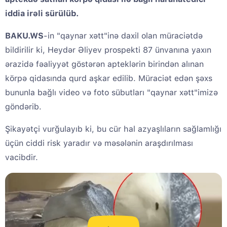
iddia irəli sürülüb.
BAKU.WS
-in "qaynar xətt"inə daxil olan müraciətdə
bildirilir ki, Heydər Əliyev prospekti 87 ünvanına yaxın
ərazidə fəaliyyət göstərən apteklərin birindən alınan
körpə qidasında qurd aşkar edilib. Müraciət edən şəxs
bununla bağlı video və foto sübutları "qaynar xətt"imizə
göndərib.
Şikayətçi vurğulayıb ki, bu cür hal azyaşlıların sağlamlığı
üçün ciddi risk yaradır və məsələnin araşdırılması
vacibdir.