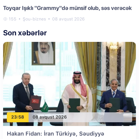
Toyqar Işıklı "Grammy"də münsif olub, səs verəcək
155
Şou-biznes
08 avqust 2026
Son xəbərlər
23:58
08 avqust 2026
Hakan Fidan: İran Türkiyə, Səudiyyə