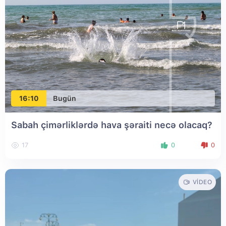
16:10
Bugün
Sabah çimərliklərdə hava şəraiti necə olacaq?
17
0
0
VIDEO