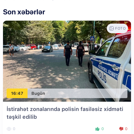
Son xəbərlər
FOTO
16:47
Bugün
İstirahət zonalarında polisin fasiləsiz xidməti
təşkil edilib
0
0
0