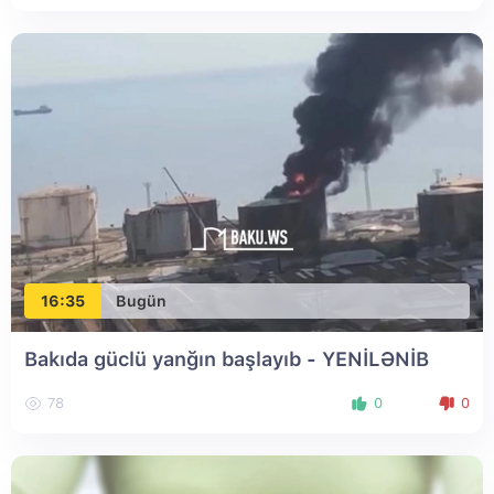
16:35
Bugün
Bakıda güclü yanğın başlayıb
- YENİLƏNİB
78
0
0