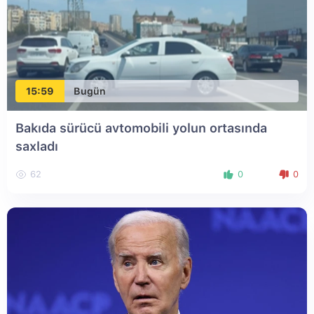
15:59
Bugün
Bakıda sürücü avtomobili yolun ortasında
saxladı
62
0
0