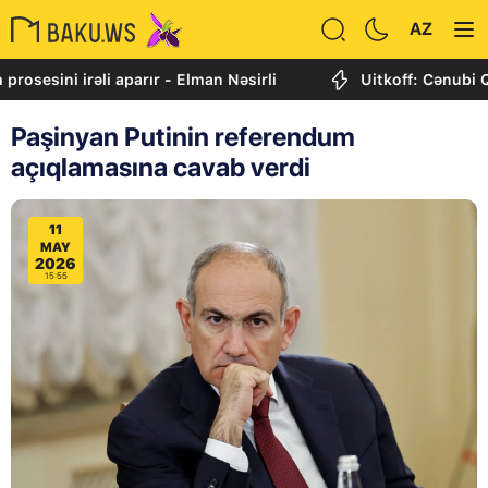
AZ
ni irəli aparır - Elman Nəsirli
Uitkoff: Cənubi Qafqaz 
Paşinyan Putinin referendum
açıqlamasına cavab verdi
11
MAY
2026
15:55