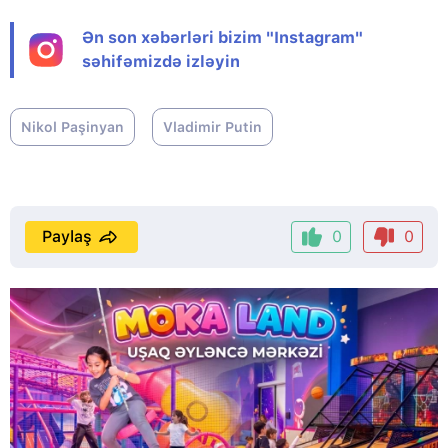
Ən son xəbərləri bizim "Instagram"
səhifəmizdə izləyin
Nikol Paşinyan
Vladimir Putin
Paylaş
0
0