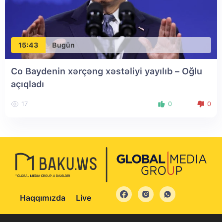
15:43
Bugün
Co Baydenin xərçəng xəstəliyi yayılıb – Oğlu
açıqladı
17
0
0
Haqqımızda
Live