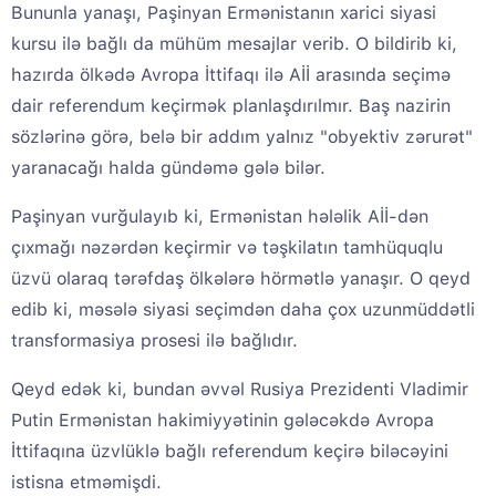
Bununla yanaşı, Paşinyan Ermənistanın xarici siyasi
kursu ilə bağlı da mühüm mesajlar verib. O bildirib ki,
hazırda ölkədə Avropa İttifaqı ilə Aİİ arasında seçimə
dair referendum keçirmək planlaşdırılmır. Baş nazirin
sözlərinə görə, belə bir addım yalnız "obyektiv zərurət"
yaranacağı halda gündəmə gələ bilər.
Paşinyan vurğulayıb ki, Ermənistan hələlik Aİİ-dən
çıxmağı nəzərdən keçirmir və təşkilatın tamhüquqlu
üzvü olaraq tərəfdaş ölkələrə hörmətlə yanaşır. O qeyd
edib ki, məsələ siyasi seçimdən daha çox uzunmüddətli
transformasiya prosesi ilə bağlıdır.
Qeyd edək ki, bundan əvvəl Rusiya Prezidenti Vladimir
Putin Ermənistan hakimiyyətinin gələcəkdə Avropa
İttifaqına üzvlüklə bağlı referendum keçirə biləcəyini
istisna etməmişdi.