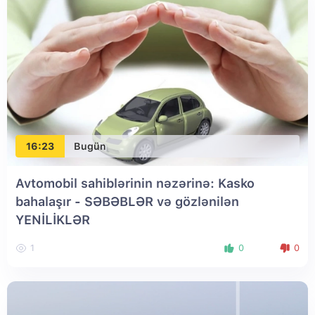
16:23
Bugün
Avtomobil sahiblərinin nəzərinə: Kasko
bahalaşır - SƏBƏBLƏR və gözlənilən
YENİLİKLƏR
1
0
0