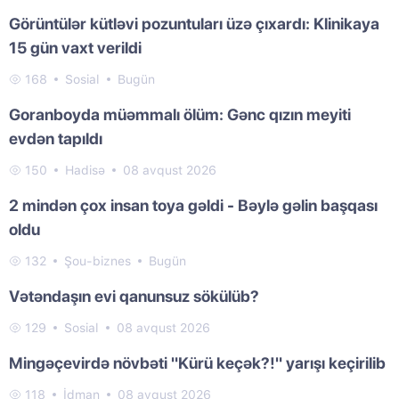
Görüntülər kütləvi pozuntuları üzə çıxardı: Klinikaya
15 gün vaxt verildi
168
Sosial
Bugün
Goranboyda müəmmalı ölüm: Gənc qızın meyiti
evdən tapıldı
150
Hadisə
08 avqust 2026
2 mindən çox insan toya gəldi - Bəylə gəlin başqası
oldu
132
Şou-biznes
Bugün
Vətəndaşın evi qanunsuz sökülüb?
129
Sosial
08 avqust 2026
Mingəçevirdə növbəti "Kürü keçək?!" yarışı keçirilib
118
İdman
08 avqust 2026