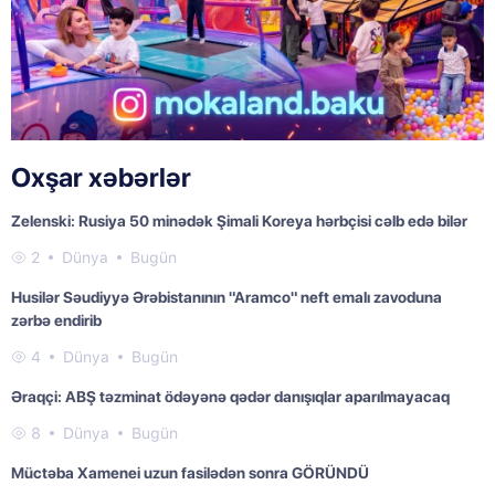
Oxşar xəbərlər
Zelenski: Rusiya 50 minədək Şimali Koreya hərbçisi cəlb edə bilər
2
Dünya
Bugün
Husilər Səudiyyə Ərəbistanının "Aramco" neft emalı zavoduna
zərbə endirib
4
Dünya
Bugün
Əraqçi: ABŞ təzminat ödəyənə qədər danışıqlar aparılmayacaq
8
Dünya
Bugün
Müctəba Xamenei uzun fasilədən sonra GÖRÜNDÜ