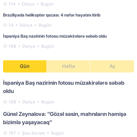
114
Dünya
Bugün
Braziliyada helikopter qəzası: 4 nəfər həyatını itirib
14
Dünya
Bugün
İspaniya Baş nazirinin fotosu müzakirələrə səbəb oldu
198
Dünya
Bugün
Gün
Həftə
Ay
İspaniya Baş nazirinin fotosu müzakirələrə səbəb
oldu
198
Dünya
Bugün
Günel Zeynalova: "Gözəl səsin, mahnıların həmişə
bizimlə yaşayacaq"
197
Şou-biznes
Bugün