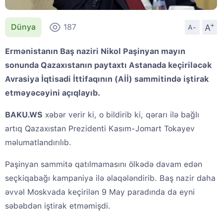
+
A
Dünya
187
A-
Ermənistanın Baş naziri Nikol Paşinyan mayın
sonunda Qazaxıstanın paytaxtı Astanada keçiriləcək
Avrasiya İqtisadi İttifaqının (Aİİ) sammitində iştirak
etməyəcəyini açıqlayıb.
BAKU.WS
xəbər verir ki, o bildirib ki, qərarı ilə bağlı
artıq Qazaxıstan Prezidenti Kasım-Jomart Tokayev
məlumatlandırılıb.
Paşinyan sammitə qatılmamasını ölkədə davam edən
seçkiqabağı kampaniya ilə əlaqələndirib. Baş nazir daha
əvvəl Moskvada keçirilən 9 May paradında da eyni
səbəbdən iştirak etməmişdi.