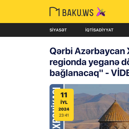
SIYASƏT
İQTISADIYYAT
Qərbi Azərbaycan X
regionda yeganə dö
bağlanacaq" - VİD
11
IYL
2024
23:41