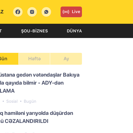
AZ
Live
T
ŞOU-BIZNES
DÜNYA
Gün
Həftə
Ay
üstana gedən vətəndaşlar Bakıya
la qayıda bilmir - ADY-dən
QLAMA
0
Sosial
Bugün
ıq hamiləni yarıyolda düşürdən
cü CƏZALANDIRILDI