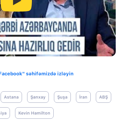
"Facebook" səhifəmizdə izləyin
Astana
Şanxay
Şuşa
İran
ABŞ
iya
Kevin Hamilton