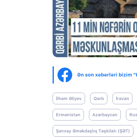
Ən son xəbərləri bizim 
İlham Əliyev
Qərb
İrəvan
Ermənistan
Azərbaycan
Rus
Şanxay Əməkdaşlıq Təşkilatı (ŞƏT)