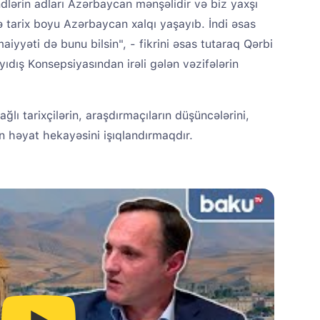
ndlərin adları Azərbaycan mənşəlidir və biz yaxşı
ndə tarix boyu Azərbaycan xalqı yaşayıb. İndi əsas
aiyyəti də bunu bilsin", - fikrini əsas tutaraq Qərbi
ıdış Konsepsiyasından irəli gələn vəzifələrin
ı tarixçilərin, araşdırmaçıların düşüncələrini,
n həyat hekayəsini işıqlandırmaqdır.