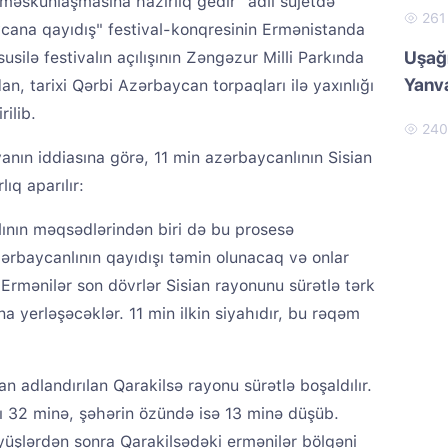
məskunlaşmasına hazırlıq gedir" adlı süjetdə
26
cana qayıdış" festival-konqresinin Ermənistanda
Uşağı
silə festivalın açılışının Zəngəzur Milli Parkında
Yanva
n, tarixi Qərbi Azərbaycan torpaqları ilə yaxınlığı
rilib.
24
anın iddiasına görə, 11 min azərbaycanlının Sisian
ıq aparılır:
lının məqsədlərindən biri də bu prosesə
zərbaycanlının qayıdışı təmin olunacaq və onlar
rmənilər son dövrlər Sisian rayonunu sürətlə tərk
na yerləşəcəklər. 11 min ilkin siyahıdır, bu rəqəm
ian adlandırılan Qarakilsə rayonu sürətlə boşaldılır.
ı 32 minə, şəhərin özündə isə 13 minə düşüb.
üşlərdən sonra Qarakilsədəki ermənilər bölgəni