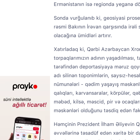
Ermənistanın isə regionda yeganə dö
Sonda vurğulanıb ki, geosiyasi proses
rəsmi Bakının İrəvan qarşısında irəl
olacağına ümidləri artırır.
Xatırladaq ki, Qərbi Azərbaycan Xron
torpaqlarımızın adının yaşadılması, t
tərəfindən deportasiyaya məruz qoy
adı silinən toponimlərin, saysız-hes
nümunələri - qədim yaşayış məskənlər
qalıqları, karvansaralar, körpülər, q
məbəd, kilsə, məscid, pir və ocaqlar
məskənləri olduğunu təsdiq edən fakt
Həmçinin Prezident İlham Əliyevin Q
əvvəllərinə təsadüf edən xəritə bir d