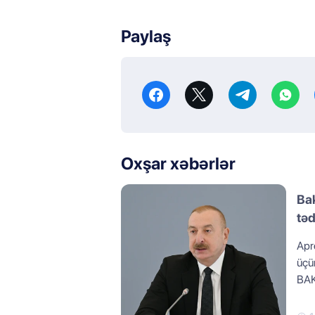
Paylaş
Oxşar xəbərlər
Bak
təd
Apr
üçü
BAK