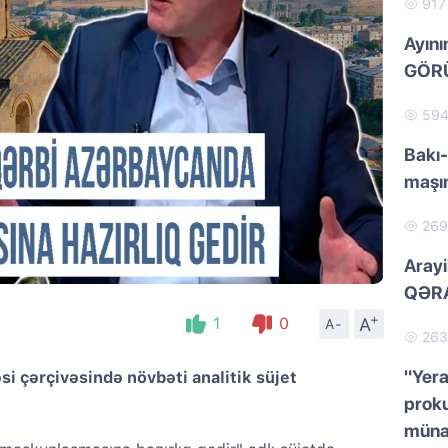
91
Ayını
GÖRÜ
59
Bakı-
maşı
26
Arayi
QƏRA
+
A
1
0
A-
26
"Yera
i çərçivəsində növbəti analitik süjet
proku
müna