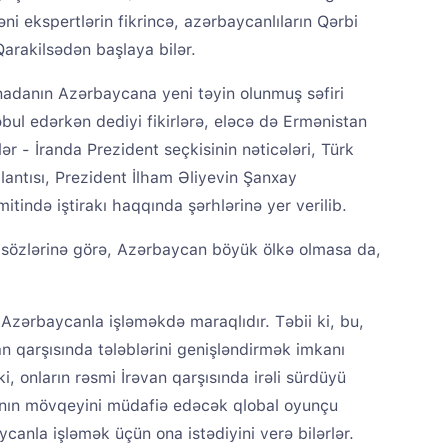
ni ekspertlərin fikrincə, azərbaycanlıların Qərbi
rakilsədən başlaya bilər.
nadanın Azərbaycana yeni təyin olunmuş səfiri
ul edərkən dediyi fikirlərə, eləcə də Ermənistan
ər - İranda Prezident seçkisinin nəticələri, Türk
plantısı, Prezident İlham Əliyevin Şanxay
tində iştirakı haqqında şərhlərinə yer verilib.
 sözlərinə görə, Azərbaycan böyük ölkə olmasa da,
zərbaycanla işləməkdə maraqlıdır. Təbii ki, bu,
an qarşısında tələblərini genişləndirmək imkanı
i, onların rəsmi İrəvan qarşısında irəli sürdüyü
anın mövqeyini müdafiə edəcək qlobal oyunçu
canla işləmək üçün ona istədiyini verə bilərlər.