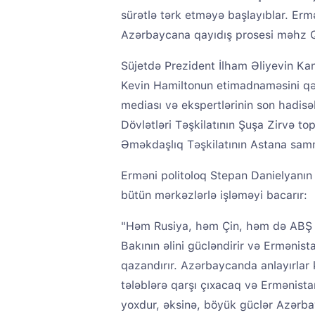
sürətlə tərk etməyə başlayıblar. Ermə
Azərbaycana qayıdış prosesi məhz Qa
Süjetdə Prezident İlham Əliyevin Ka
Kevin Hamiltonun etimadnaməsini qəb
mediası və ekspertlərinin son hadisəl
Dövlətləri Təşkilatının Şuşa Zirvə to
Əməkdaşlıq Təşkilatının Astana sammi
Erməni politoloq Stepan Danielyanın
bütün mərkəzlərlə işləməyi bacarır:
"Həm Rusiya, həm Çin, həm də ABŞ A
Bakının əlini gücləndirir və Ermənist
qazandırır. Azərbaycanda anlayırlar k
tələblərə qarşı çıxacaq və Ermənist
yoxdur, əksinə, böyük güclər Azərbay