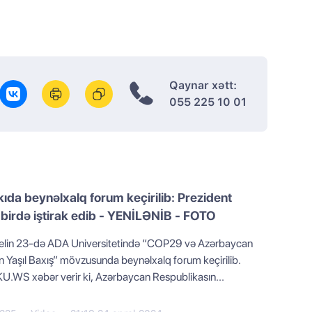
Qaynar xətt:
055 225 10 01
ıda beynəlxalq forum keçirilib: Prezident
birdə iştirak edib - YENİLƏNİB - FOTO
elin 23-də ADA Universitetində “COP29 və Azərbaycan
n Yaşıl Baxış” mövzusunda beynəlxalq forum keçirilib.
U.WS xəbər verir ki, Azərbaycan Respublikasın...