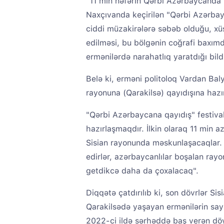
"11 min nəfərin Qərbi Azərbaycanda 
Naxçıvanda keçirilən "Qərbi Azərbay
ciddi müzakirələrə səbəb olduğu, xüsu
edilməsi, bu bölgənin coğrafi baxımda
ermənilərdə narahatlıq yaratdığı bildi
Belə ki, erməni politoloq Vardan Baly
rayonuna (Qarakilsə) qayıdışına hazırl
"Qərbi Azərbaycana qayıdış" festiva
hazırlaşmaqdır. İlkin olaraq 11 min a
Sisian rayonunda məskunlaşacaqlar. E
edirlər, azərbaycanlılar boşalan rayo
getdikcə daha da çoxalacaq".
Diqqətə çatdırılıb ki, son dövrlər Sis
Qarakilsədə yaşayan ermənilərin say
2022-ci ildə sərhəddə baş verən döy