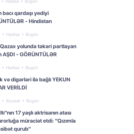
7
Hadisə
Bugün
n bacı qardaşı yediyi
NTÜLƏR - Hindistan
4
Hadisə
Bugün
Qazax yolunda təkəri partlayan
n AŞDI - GÖRÜNTÜLƏR
9
Hadisə
Bugün
k və digərləri ilə bağlı YEKUN
R VERİLDİ
3
Siyasət
Bugün
ltı"nın 17 yaşlı aktrisanın atası
rorluğa müraciət etdi: "Qızımla
sibət qurub"