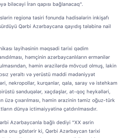
yə biləcəyi İran qapısı bağlanacaq".
lərin regiona təsiri fonunda hadisələrin inkişafı
i sürdüyü Qərbi Azərbaycana qayıdış tələbinə nail
ikası layihəsinin məqsədi tarixi qədim
anıdılması, həmçinin azərbaycanlıların ermənilər
ulmasından, həmin ərazilərdə mövcud olmuş, lakin
absız yeraltı və yerüstü maddi mədəniyyət
i, nekropollar, kurqanlar, qala, saray və istehkam
əbirüstü sənduqələr, xaçdaşlar, at-qoç heykəlləri,
ın üzə çıxarılması, həmin ərazinin təmiz oğuz-türk
ların dünya ictimaiyyətinə çatdırılmasıdır.
ərbi Azərbaycanla bağlı dediyi "XX əsrin
aha onu göstərir ki, Qərbi Azərbaycan tarixi