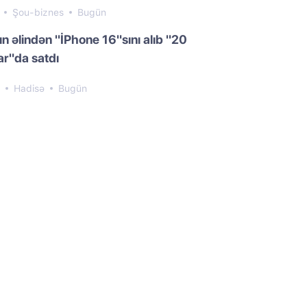
1
Şou-biznes
Bugün
n əlindən "İPhone 16"sını alıb "20
r"da satdı
0
Hadisə
Bugün