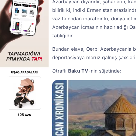
Azərbaycan diyarıdır, şəhərlərin, kə
bilirik ki, indiki Ermənistan ərazisi
vəzifə ondan ibarətdir ki, dünya ictim
Azərbaycan İcmasının hazırladığı Qay
təbliğidir.
Bundan əlavə, Qərbi Azərbaycanla bağl
deportasiyaya məruz qalmış şəxsləri
Ətraflı
Baku TV
-nin süjetində: