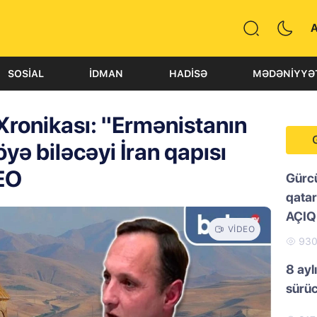
SOSIAL
İDMAN
HADISƏ
MƏDƏNIYYƏ
ronikası: "Ermənistanın
yə biləcəyi İran qapısı
EO
Gürc
qatar
AÇI
VIDEO
93
8 ayl
sürü