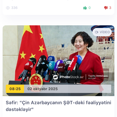
336
0
3
VIDEO
08:25
02 oktyabr 2025
Səfir: "Çin Azərbaycanın ŞƏT-dəki fəaliyyətini
dəstəkləyir"