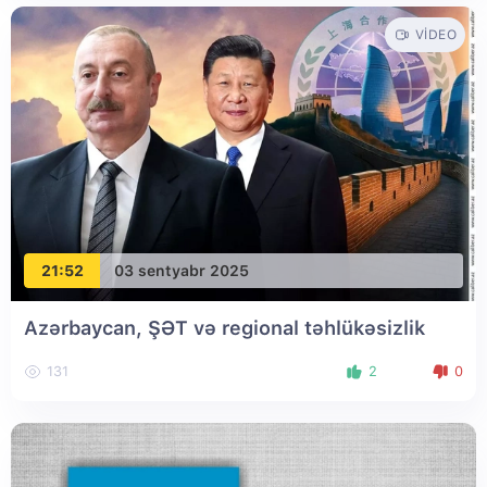
VIDEO
21:52
03 sentyabr 2025
Azərbaycan, ŞƏT və regional təhlükəsizlik
131
2
0