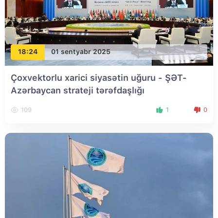
18:24
01 sentyabr 2025
Çoxvektorlu xarici siyasətin uğuru - ŞƏT-
Azərbaycan strateji tərəfdaşlığı
109
1
0