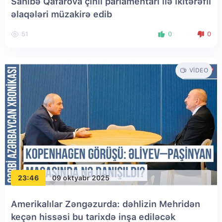
Sahibə Qafarova çinli parlamentari ilə ikitərəfli
əlaqələri müzakirə edib
51
0
0
VIDEO
23:46
09 oktyabr 2025
Amerikalılar Zəngəzurda: dəhlizin Mehridən
keçən hissəsi bu tarixdə inşa ediləcək