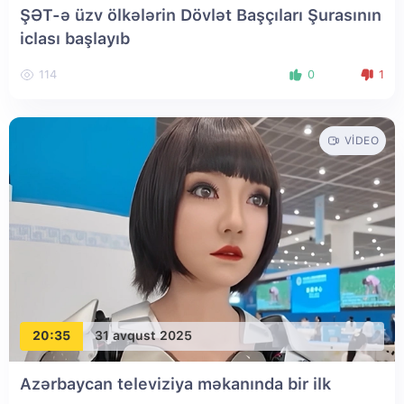
ŞƏT-ə üzv ölkələrin Dövlət Başçıları Şurasının
iclası başlayıb
114
0
1
VIDEO
20:35
31 avqust 2025
Azərbaycan televiziya məkanında bir ilk