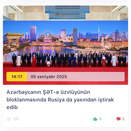
14:17
05 sentyabr 2025
Azərbaycanın ŞƏT-ə üzvlüyünün
bloklanmasında Rusiya da yaxından iştirak
edib
105
0
2