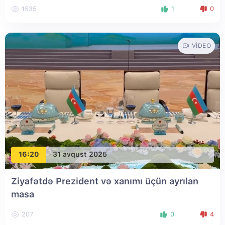
1535
1
0
VIDEO
16:20
31 avqust 2025
Ziyafətdə Prezident və xanımı üçün ayrılan
masa
207
0
4