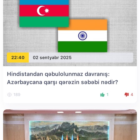
22:40
02 sentyabr 2025
Hindistandan qəbulolunmaz davranış:
Azərbaycana qarşı qərəzin səbəbi nədir?
189
1
4