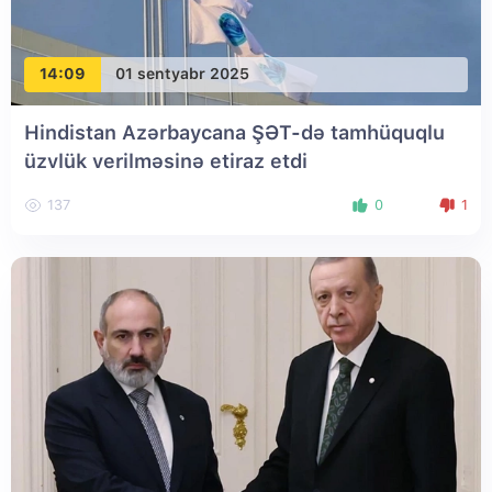
14:09
01 sentyabr 2025
Hindistan Azərbaycana ŞƏT-də tamhüquqlu
üzvlük verilməsinə etiraz etdi
137
0
1