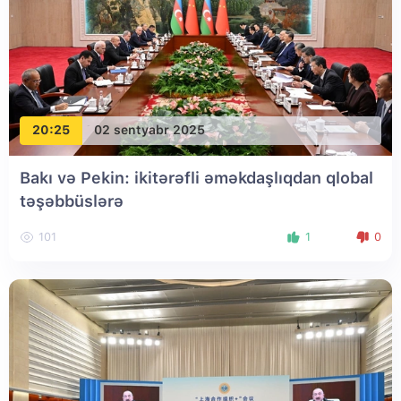
20:25
02 sentyabr 2025
Bakı və Pekin: ikitərəfli əməkdaşlıqdan qlobal
təşəbbüslərə
101
1
0