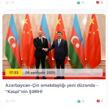
70
0
0
17:33
06 sentyabr 2025
Azərbaycan-Çin əməkdaşlığı yeni düzəndə -
"Kaspi"nin ŞƏRHİ
177
0
1