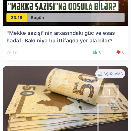
23:18
Bugün
"Məkkə sazişi"nin arxasındakı güc və əsas
hədəf: Bakı niyə bu ittifaqda yer ala bilər?
19
0
0
AÇIQLAMA