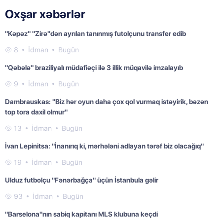
Oxşar xəbərlər
"Kəpəz" "Zirə"dən ayrılan tanınmış futolçunu transfer edib
8
İdman
Bugün
"Qəbələ" braziliyalı müdafiəçi ilə 3 illik müqavilə imzalayıb
9
İdman
Bugün
Dambrauskas: "Biz hər oyun daha çox qol vurmaq istəyirik, bəzən
top tora daxil olmur"
13
İdman
Bugün
İvan Lepinitsa: "İnanırıq ki, mərhələni adlayan tərəf biz olacağıq"
19
İdman
Bugün
Ulduz futbolçu "Fənərbağça" üçün İstanbula gəlir
93
İdman
Bugün
"Barselona"nın sabiq kapitanı MLS klubuna keçdi