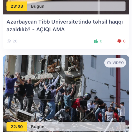
23:03
Bugün
Azərbaycan Tibb Universitetində təhsil haqqı
azaldılıb? - AÇIQLAMA
20
0
0
VIDEO
22:50
Bugün