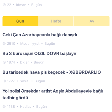
22
İdman
Bugün
Gün
Həftə
Ay
Ceki Çan Azərbaycanla bağlı danışdı
2510
Mədəniyyət
Bugün
Bu 3 bürc üçün QIZIL DÖVR başlayır
1874
Digər
Bugün
Bu tarixədək hava pis keçəcək - XƏBƏRDARLIQ
1727
Sosial
Bugün
Yol polisi Əməkdar artist Aqşin Abdullayevlə bağlı
tədbir gördü
1138
Hadisə
Bugün