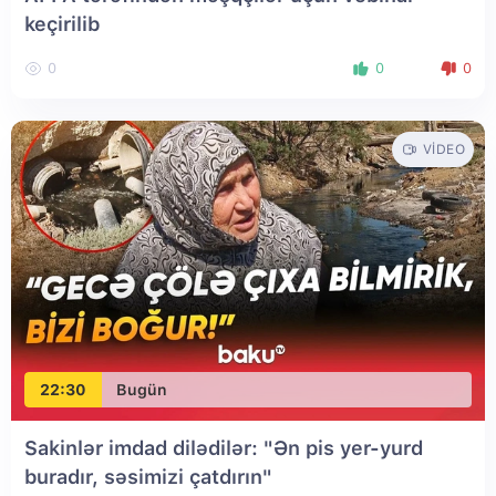
keçirilib
0
0
0
VIDEO
22:30
Bugün
Sakinlər imdad dilədilər: "Ən pis yer-yurd
buradır, səsimizi çatdırın"