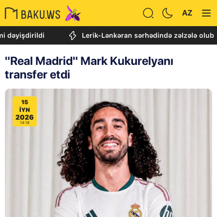
AZ
dirildi
Lerik-Lənkəran sərhədində zəlzələ olub
"Real Madrid" Mark Kukurelyanı
transfer etdi
15
IYN
2026
14:18