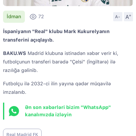
+
A
İdman
72
A-
İspaniyanın "Real" klubu Mark Kukurelyanın
transferini açıqlayıb.
BAKU.WS
Madrid klubuna istinadən xəbər verir ki,
futbolçunun transferi barədə "Çelsi" (İngiltərə) ilə
razılığa gəlinib.
Futbolçu ilə 2032-ci ilin yayına qədər müqavilə
imzalanıb.
Ən son xəbərləri bizim "WhatsApp"
kanalımızda izləyin
Real Madrid FK