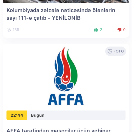
Kolumbiyada zəlzələ nəticəsində ölənlərin
sayı 111-ə çatıb
- YENİLƏNİB
135
2
0
FOTO
22:44
Bugün
AFFA tərəfindən məşqçilər üçün vebinar