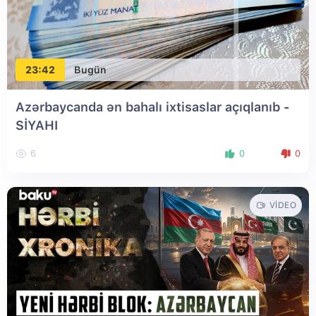
23:42
Bugün
Azərbaycanda ən bahalı ixtisaslar açıqlanıb -
SİYAHI
6
0
0
VIDEO