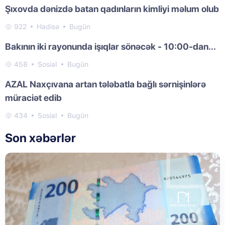
Şıxovda dənizdə batan qadınların kimliyi məlum olub
922
Hadisə
Bugün
Bakının iki rayonunda işıqlar sönəcək - 10:00-dan...
458
Sosial
Bugün
AZAL Naxçıvana artan tələbatla bağlı sərnişinlərə
müraciət edib
434
Sosial
Bugün
Son xəbərlər