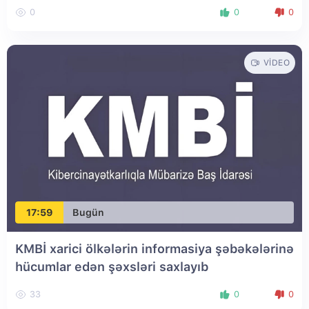
0
0
0
VIDEO
17:59
Bugün
KMBİ xarici ölkələrin informasiya şəbəkələrinə
hücumlar edən şəxsləri saxlayıb
33
0
0