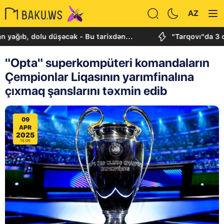
AZ
 dolu düşəcək - Bu tarixdən...
"Tarqovı"da 3 obyektd
"Opta" superkompüteri komandaların
Çempionlar Liqasının yarımfinalına
çıxmaq şanslarını təxmin edib
09
APR
2025
15:05