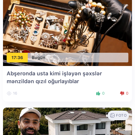
17:36
Bugün
Abşeronda usta kimi işləyən şəxslər
mənzildən qızıl oğurlayıblar
16
0
0
FOTO