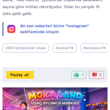
sayına görə mütləq rekordçudur. Onlar bu yarışda 15
dəfə qalib gəlib.
Ən son xəbərləri bizim "Instagram"
səhifəmizdə izləyin
UEFA Çempionlar Liqası
Arsenal FK
Barselona FK
Paylaş
2
0