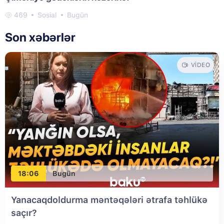
469
Sosial
Bugün
Son xəbərlər
VIDEO
18:06
Bugün
Yanacaqdoldurma məntəqələri ətrafa təhlükə
saçır?