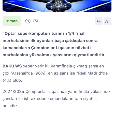
+
A
İdman
174
A-
"Opta" superkompüteri turnirin 1/4 final
mərhələsinin ilk oyunları başa çatdıqdan sonra
komandaların Çempionlar Liqasının növbəti
mərhələsinə yüksəlmək şanslarını qiymətləndirib.
BAKU.WS
xəbər verir ki, yarımfinala çıxmaq şansı ən
çox "Arsenal"da (96%), ən az şans isə "Real Madrid"də
(4%) olub.
2024/2025 Çempionlar Liqasında yarımfinala yüksəlmək
şansları ilə iştirak edən komandaların tam siyahısı
belədir: