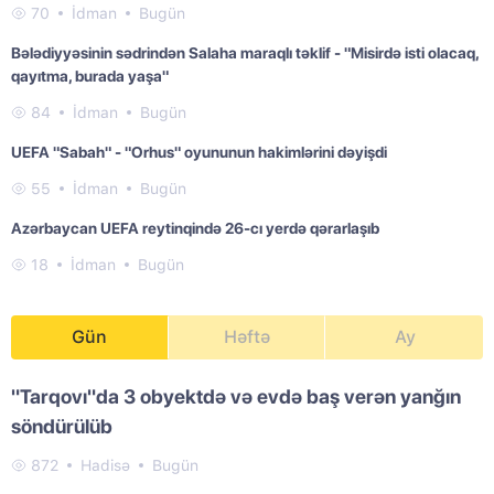
70
İdman
Bugün
Bələdiyyəsinin sədrindən Salaha maraqlı təklif - "Misirdə isti olacaq,
qayıtma, burada yaşa"
84
İdman
Bugün
UEFA "Sabah" - "Orhus" oyununun hakimlərini dəyişdi
55
İdman
Bugün
Azərbaycan UEFA reytinqində 26-cı yerdə qərarlaşıb
18
İdman
Bugün
Gün
Həftə
Ay
"Tarqovı"da 3 obyektdə və evdə baş verən yanğın
söndürülüb
872
Hadisə
Bugün