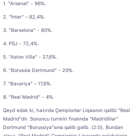
1. "Arsenal" - 96%.
2. "İnter" – 82,4%.
3. "Barselona" - 80%.
4. PSJ - 72,4%.
5. "Aston Villa" - 27,6%.
6. "Borussia Dortmund" - 20%.
7. "Bavariya" – 17,6%.
8. "Real Madrid" - 4%.
Qeyd edək ki, hazırda Çempionlar Liqasının qalibi "Real
Madrid"dir. Sonuncu turnirin finalında "Madridlilər"
Dortmund "Borussiya"sına qalib gəlib. (2:0). Bundan
əlavə, "Real Madrid" Çempionlar Liqasında qələbələrin