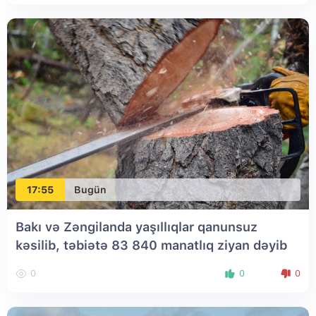
17:55
Bugün
Bakı və Zəngilanda yaşıllıqlar qanunsuz
kəsilib, təbiətə 83 840 manatlıq ziyan dəyib
0
0
0