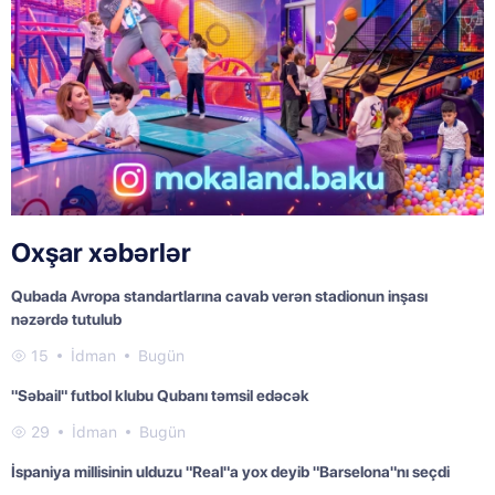
Oxşar xəbərlər
Qubada Avropa standartlarına cavab verən stadionun inşası
nəzərdə tutulub
15
İdman
Bugün
"Səbail" futbol klubu Qubanı təmsil edəcək
29
İdman
Bugün
İspaniya millisinin ulduzu "Real"a yox deyib "Barselona"nı seçdi