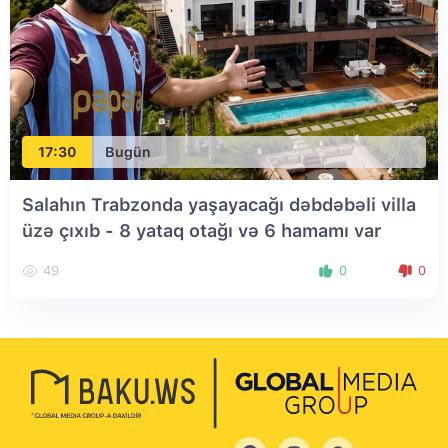
17:30
Bugün
Salahın Trabzonda yaşayacağı dəbdəbəli villa
üzə çıxıb - 8 yataq otağı və 6 hamamı var
49
0
0