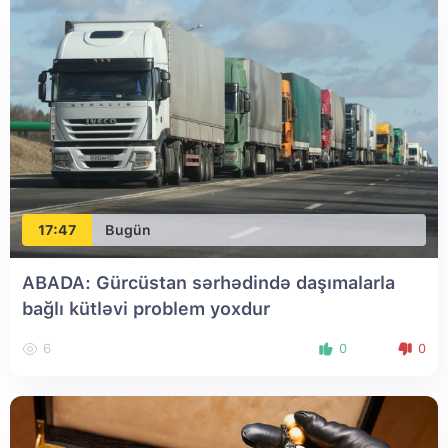
17:47
Bugün
ABADA: Gürcüstan sərhədində daşımalarla
bağlı kütləvi problem yoxdur
6
0
0