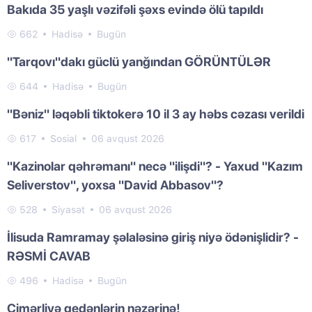
Bakıda 35 yaşlı vəzifəli şəxs evində ölü tapıldı
662
Hadisə
Bugün
"Tarqovı"dakı güclü yanğından GÖRÜNTÜLƏR
644
Hadisə
Bugün
"Bəniz" ləqəbli tiktokerə 10 il 3 ay həbs cəzası verildi
617
Sosial
06 avqust 2026
"Kazinolar qəhrəmanı" necə "ilişdi"? - Yaxud "Kazım
Seliverstov", yoxsa "David Abbasov"?
528
Siyasət
06 avqust 2026
İlisuda Ramramay şəlaləsinə giriş niyə ödənişlidir? -
RƏSMİ CAVAB
496
Hadisə
Bugün
Çimərliyə gedənlərin nəzərinə!