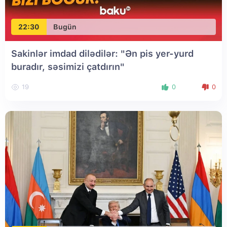
22:30
Bugün
Sakinlər imdad dilədilər: "Ən pis yer-yurd
buradır, səsimizi çatdırın"
19
0
0