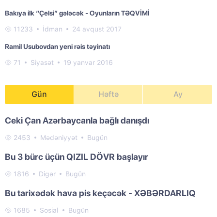
Bakıya ilk “Çelsi” gələcək - Oyunların TƏQVİMİ
11233
İdman
24 avqust 2017
Ramil Usubovdan yeni rəis təyinatı
71
Siyasət
19 yanvar 2016
Gün
Həftə
Ay
Ceki Çan Azərbaycanla bağlı danışdı
2453
Mədəniyyət
Bugün
Bu 3 bürc üçün QIZIL DÖVR başlayır
1816
Digər
Bugün
Bu tarixədək hava pis keçəcək - XƏBƏRDARLIQ
1685
Sosial
Bugün