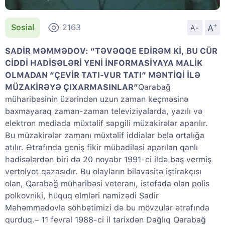
+
A
Sosial
2163
A-
SADİR MƏMMƏDOV: “TƏVƏQQE EDİRƏM Kİ, BU CÜR
CİDDİ HADİSƏLƏRİ YENİ İNFORMASİYAYA MALİK
OLMADAN “ÇEVİR TATI-VUR TATI” MƏNTİQİ İLƏ
MÜZAKİRƏYƏ ÇIXARMASINLAR”
Qarabağ
müharibəsinin üzərindən uzun zaman keçməsinə
baxmayaraq zaman-zaman televiziyalarda, yazılı və
elektron mediada müxtəlif səpgili müzakirələr aparılır.
Bu müzakirələr zamanı müxtəlif iddialar belə ortalığa
atılır. Ətrafında geniş fikir mübadiləsi aparılan qanlı
hadisələrdən biri də 20 noyabr 1991-ci ildə baş vermiş
vertolyot qəzasıdır. Bu olayların bilavasitə iştirakçısı
olan, Qarabağ müharibəsi veteranı, istefada olan polis
polkovniki, hüquq elmləri namizədi Sadir
Məhəmmədovla söhbətimizi də bu mövzular ətrafında
qurduq.– 11 fevral 1988-ci il tarixdən Dağlıq Qarabağ