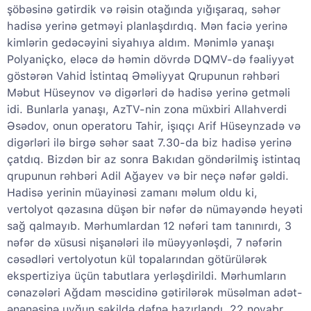
şöbəsinə gətirdik və rəisin otağında yığışaraq, səhər
hadisə yerinə getməyi planlaşdırdıq. Mən faciə yerinə
kimlərin gedəcəyini siyahıya aldım. Mənimlə yanaşı
Polyaniçko, eləcə də həmin dövrdə DQMV-də fəaliyyət
göstərən Vahid İstintaq Əməliyyat Qrupunun rəhbəri
Məbut Hüseynov və digərləri də hadisə yerinə getməli
idi. Bunlarla yanaşı, AzTV-nin zona müxbiri Allahverdi
Əsədov, onun operatoru Tahir, işıqçı Arif Hüseynzadə və
digərləri ilə birgə səhər saat 7.30-da biz hadisə yerinə
çatdıq. Bizdən bir az sonra Bakıdan göndərilmiş istintaq
qrupunun rəhbəri Adil Ağayev və bir neçə nəfər gəldi.
Hadisə yerinin müayinəsi zamanı məlum oldu ki,
vertolyot qəzasına düşən bir nəfər də nümayəndə heyəti
sağ qalmayıb. Mərhumlardan 12 nəfəri tam tanınırdı, 3
nəfər də xüsusi nişanələri ilə müəyyənləşdi, 7 nəfərin
cəsədləri vertolyotun kül topalarından götürülərək
ekspertiziya üçün tabutlara yerləşdirildi. Mərhumların
cənazələri Ağdam məscidinə gətirilərək müsəlman adət-
ənənəsinə uyğun şəkildə dəfnə hazırlandı. 22 noyabr