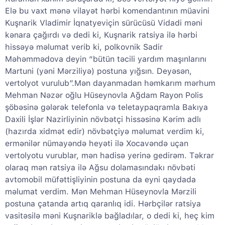
Elə bu vaxt mənə vilayət hərbi komendantının müavini
Kuşnarik Vladimir İqnatyeviçin sürücüsü Vidadi məni
kənara çağırdı və dedi ki, Kuşnarik ratsiya ilə hərbi
hissəyə məlumat verib ki, polkovnik Sadir
Məhəmmədova deyin “bütün təcili yardım maşınlarını
Martuni (yəni Mərziliyə) postuna yığsın. Deyəsən,
vertolyot vurulub”.Mən dayanmadan həmkarım mərhum
Mehman Nəzər oğlu Hüseynovla Ağdam Rayon Polis
şöbəsinə gələrək telefonla və teletaypaqramla Bakıya
Daxili İşlər Nazirliyinin növbətçi hissəsinə Kərim adlı
(hazırda xidmət edir) növbətçiyə məlumat verdim ki,
ermənilər nümayəndə heyəti ilə Xocavəndə uçan
vertolyotu vurublar, mən hadisə yerinə gedirəm. Təkrar
olaraq mən ratsiya ilə Ağsu dolamasındakı növbəti
avtomobil müfəttişliyinin postuna da eyni qaydada
məlumat verdim. Mən Mehman Hüseynovla Mərzili
postuna çatanda artıq qaranlıq idi. Hərbçilər ratsiya
vasitəsilə məni Kuşnariklə bağladılar, o dedi ki, heç kim