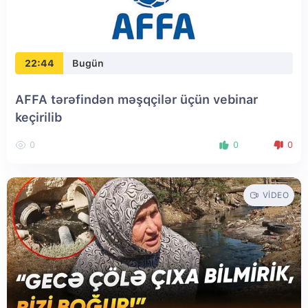
22:44
Bugün
AFFA tərəfindən məşqçilər üçün vebinar
keçirilib
0
0
0
VIDEO