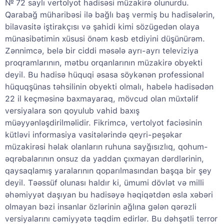
№ 72 saylı vertolyot hadisəsi müzakirə olunurdu.
Qarabağ müharibəsi ilə bağlı baş vermiş bu hadisələrin,
bilavasitə iştirakçısı və şahidi kimi sözügedən olaya
münasibətimin xüsusi önəm kəsb etdiyini düşünürəm.
Zənnimcə, belə bir ciddi məsələ ayrı-ayrı televiziya
proqramlarının, mətbu orqanlarının müzakirə obyekti
deyil. Bu hadisə hüquqi əsasa söykənən professional
hüquqşünas təhsilinin obyekti olmalı, habelə hadisədən
22 il keçməsinə baxmayaraq, mövcud olan müxtəlif
versiyalara son qoyulub vahid baxış
müəyyənləşdirilməlidir. Fikrimcə, vertolyot faciəsinin
kütləvi informasiya vasitələrində qeyri-peşəkar
müzakirəsi həlak olanların ruhuna sayğısızlıq, qohum-
əqrəbalarının onsuz da yaddan çıxmayan dərdlərinin,
qaysaqlamış yaralarının qoparılmasından başqa bir şey
deyil. Təəssüf olunası haldır ki, ümumi dövlət və milli
əhəmiyyət daşıyan bu hadisəyə həqiqətdən əsla xəbəri
olmayan bəzi insanlar özlərinin ağlına gələn qərəzli
versiyalarını cəmiyyətə təqdim edirlər. Bu dəhşətli terror