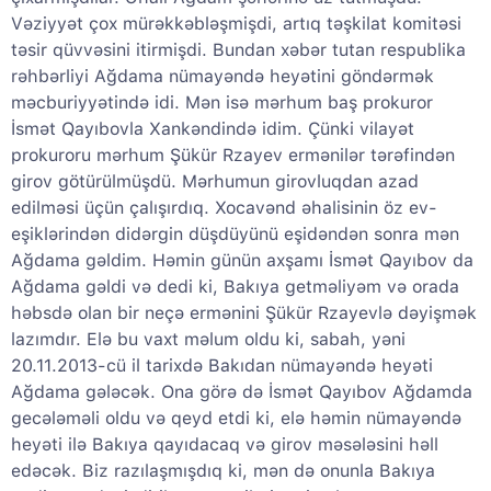
Vəziyyət çox mürəkkəbləşmişdi, artıq təşkilat komitəsi
təsir qüvvəsini itirmişdi. Bundan xəbər tutan respublika
rəhbərliyi Ağdama nümayəndə heyətini göndərmək
məcburiyyətində idi. Mən isə mərhum baş prokuror
İsmət Qayıbovla Xankəndində idim. Çünki vilayət
prokuroru mərhum Şükür Rzayev ermənilər tərəfindən
girov götürülmüşdü. Mərhumun girovluqdan azad
edilməsi üçün çalışırdıq. Xocavənd əhalisinin öz ev-
eşiklərindən didərgin düşdüyünü eşidəndən sonra mən
Ağdama gəldim. Həmin günün axşamı İsmət Qayıbov da
Ağdama gəldi və dedi ki, Bakıya getməliyəm və orada
həbsdə olan bir neçə ermənini Şükür Rzayevlə dəyişmək
lazımdır. Elə bu vaxt məlum oldu ki, sabah, yəni
20.11.2013-cü il tarixdə Bakıdan nümayəndə heyəti
Ağdama gələcək. Ona görə də İsmət Qayıbov Ağdamda
gecələməli oldu və qeyd etdi ki, elə həmin nümayəndə
heyəti ilə Bakıya qayıdacaq və girov məsələsini həll
edəcək. Biz razılaşmışdıq ki, mən də onunla Bakıya