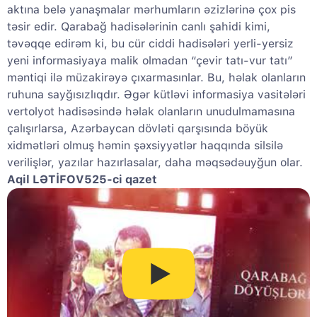
aktına belə yanaşmalar mərhumların əzizlərinə çox pis
təsir edir. Qarabağ hadisələrinin canlı şahidi kimi,
təvəqqe edirəm ki, bu cür ciddi hadisələri yerli-yersiz
yeni informasiyaya malik olmadan “çevir tatı-vur tatı”
məntiqi ilə müzakirəyə çıxarmasınlar. Bu, həlak olanların
ruhuna sayğısızlıqdır. Əgər kütləvi informasiya vasitələri
vertolyot hadisəsində həlak olanların unudulmamasına
çalışırlarsa, Azərbaycan dövləti qarşısında böyük
xidmətləri olmuş həmin şəxsiyyətlər haqqında silsilə
verilişlər, yazılar hazırlasalar, daha məqsədəuyğun olar.
Aqil LƏTİFOV525-ci qazet