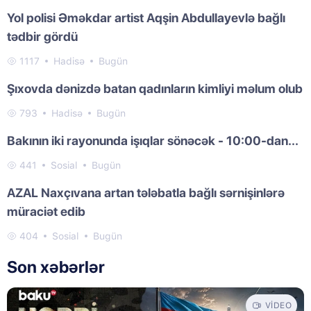
Yol polisi Əməkdar artist Aqşin Abdullayevlə bağlı
tədbir gördü
1117
Hadisə
Bugün
Şıxovda dənizdə batan qadınların kimliyi məlum olub
793
Hadisə
Bugün
Bakının iki rayonunda işıqlar sönəcək - 10:00-dan...
441
Sosial
Bugün
AZAL Naxçıvana artan tələbatla bağlı sərnişinlərə
müraciət edib
404
Sosial
Bugün
Son xəbərlər
VIDEO