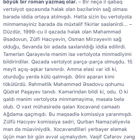
böyük bir roman yazmaq olar.
– Bir neçə il qabaq
vertolyot qəzasında həlak olan bəzilərinin sağ olması
barədə iddia ortaya atılmışdı. Hətta sizin bu vertolyota
minməməyiniz barədə də müxtəlif fikirlər səslənirdi... –
Düzdür, 1999-cu il qəzada həlak olan Məhəmməd
Əsədovun, Zülfi Hacıyevin, Osman Mirzəyevin sağ
olduğu, Sevanda bir adada saxlanıldığı iddia edilirdi.
Tamerlan Qarayevlə mənim isə vertolyota minmədiyimi
bildirirdilər. Qəzada vertolyot parça-parça olmuşdu. 15
meyit açıq-aşkar tanınırdı. Amma eləsi var idi ki,
oturduğu yerdə külü qalmışdı. Əlini aparan kimi
tökülürdü. Rəhmətlik Məhəmməd Əsədovu qohumu
Qüdrət Paşayev tanıdı. Kəmərindən bildi ki, odu. O ki
qaldı mənim vertolyota minməməyimə, məsələ belə
olub. O vaxt mühasirədə qalan Xocavənd camaatı
Ağdama qaçmışdı. Bu məqsədlə komissiya yaranmışdı.
Zülfü Hacıyev komissiya sədri, Qurban Namazəliyevlə
mən də müaviniydik. Xocavəndliləri yerbəyer eləmək
üçün mən bir gün əvvəl uçmalıydım. Vaqif Cəfərov zəng