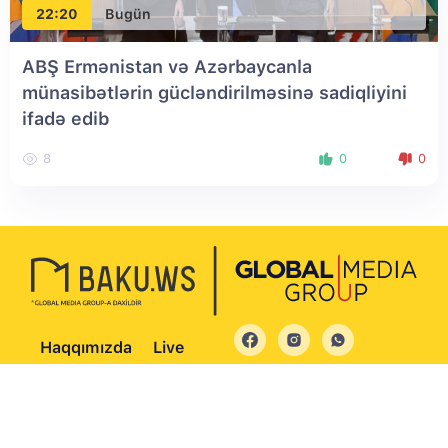
22:20
Bugün
ABŞ Ermənistan və Azərbaycanla
münasibətlərin gücləndirilməsinə sadiqliyini
ifadə edib
8
0
0
Haqqımızda
Live
© 2004 - 2026 Bütün hüquqlar qorunur