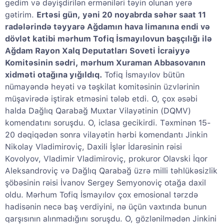
gedim və dəyişdirilən erməniləri təyin olunan yerə
gətirim.
Ertəsi gün, yəni 20 noyabrda səhər saat 11
radələrində təyyarə Ağdamın hava limanına endi və
dövlət katibi mərhum Tofiq İsmayılovun başçılığı ilə
Ağdam Rayon Xalq Deputatları Soveti İcraiyyə
Komitəsinin sədri, mərhum Xuraman Abbasovanın
xidməti otağına yığıldıq.
Tofiq İsmayılov bütün
nümayəndə heyəti və təşkilat komitəsinin üzvlərinin
müşavirədə iştirak etməsini tələb etdi. O, çox əsəbi
halda Dağlıq Qarabağ Muxtar Vilayətinin (DQMV)
komendatını soruşdu. O, iclasa gecikirdi. Təxminən 15-
20 dəqiqədən sonra vilayətin hərbi komendantı Jinkin
Nikolay Vladimiroviç, Daxili İşlər İdarəsinin rəisi
Kovolyov, Vladimir Vladimiroviç, prokuror Olavski İqor
Aleksandroviç və Dağlıq Qarabağ üzrə milli təhlükəsizlik
şöbəsinin rəisi İvanov Sergey Semyonoviç otağa daxil
oldu. Mərhum Tofiq İsmayılov çox emosional tərzdə
hadisənin necə baş verdiyini, nə üçün vaxtında bunun
qarşısının alınmadığını soruşdu. O, gözlənilmədən Jinkini