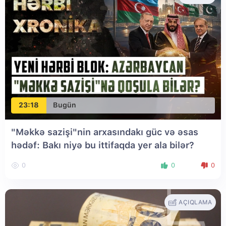
23:18
Bugün
"Məkkə sazişi"nin arxasındakı güc və əsas
hədəf: Bakı niyə bu ittifaqda yer ala bilər?
0
0
0
AÇIQLAMA