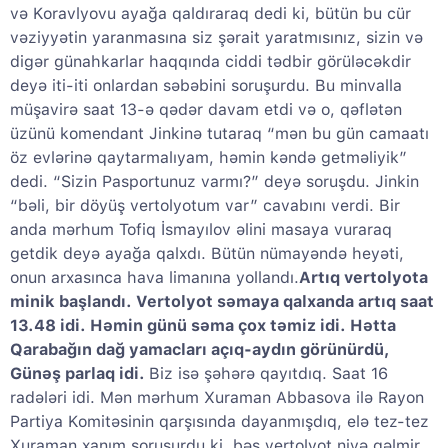
və Koravlyovu ayağa qaldıraraq dedi ki, bütün bu cür
vəziyyətin yaranmasına siz şərait yaratmısınız, sizin və
digər günahkarlar haqqında ciddi tədbir görüləcəkdir
deyə iti-iti onlardan səbəbini soruşurdu. Bu minvalla
müşavirə saat 13-ə qədər davam etdi və o, qəflətən
üzünü komendant Jinkinə tutaraq “mən bu gün camaatı
öz evlərinə qaytarmalıyam, həmin kəndə getməliyik”
dedi. “Sizin Pasportunuz varmı?” deyə soruşdu. Jinkin
“bəli, bir döyüş vertolyotum var” cavabını verdi. Bir
anda mərhum Tofiq İsmayılov əlini masaya vuraraq
getdik deyə ayağa qalxdı. Bütün nümayəndə heyəti,
onun arxasınca hava limanına yollandı.
Artıq vertolyota
minik başlandı. Vertolyot səmaya qalxanda artıq saat
13.48 idi. Həmin günü səma çox təmiz idi. Hətta
Qarabağın dağ yamacları açıq-aydın görünürdü,
Günəş parlaq idi.
Biz isə şəhərə qayıtdıq. Saat 16
radələri idi. Mən mərhum Xuraman Abbasova ilə Rayon
Partiya Komitəsinin qarşısında dayanmışdıq, elə tez-tez
Xuraman xanım soruşurdu ki, bəs vertolyot niyə gəlmir.