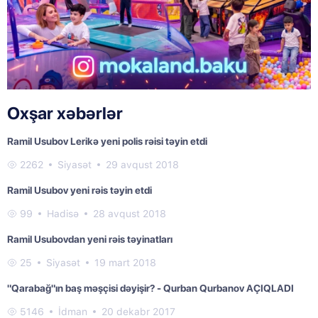
Oxşar xəbərlər
Ramil Usubov Lerikə yeni polis rəisi təyin etdi
2262
Siyasət
29 avqust 2018
Ramil Usubov yeni rəis təyin etdi
99
Hadisə
28 avqust 2018
Ramil Usubovdan yeni rəis təyinatları
25
Siyasət
19 mart 2018
"Qarabağ"ın baş məşçisi dəyişir? - Qurban Qurbanov AÇIQLADI
5146
İdman
20 dekabr 2017