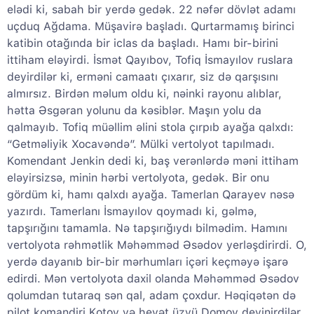
elədi ki, sabah bir yerdə gedək. 22 nəfər dövlət adamı
uçduq Ağdama. Müşavirə başladı. Qurtarmamış birinci
katibin otağında bir iclas da başladı. Hamı bir-birini
ittiham eləyirdi. İsmət Qayıbov, Tofiq İsmayılov ruslara
deyirdilər ki, erməni camaatı çıxarır, siz də qarşısını
almırsız. Birdən məlum oldu ki, nəinki rayonu alıblar,
hətta Əsgəran yolunu da kəsiblər. Maşın yolu da
qalmayıb. Tofiq müəllim əlini stola çırpıb ayağa qalxdı:
“Getməliyik Xocavəndə”. Mülki vertolyot tapılmadı.
Komendant Jenkin dedi ki, baş verənlərdə məni ittiham
eləyirsizsə, minin hərbi vertolyota, gedək. Bir onu
gördüm ki, hamı qalxdı ayağa. Tamerlan Qarayev nəsə
yazırdı. Tamerlanı İsmayılov qoymadı ki, gəlmə,
tapşırığını tamamla. Nə tapşırığıydı bilmədim. Hamını
vertolyota rəhmətlik Məhəmməd Əsədov yerləşdirirdi. O,
yerdə dayanıb bir-bir mərhumları içəri keçməyə işarə
edirdi. Mən vertolyota daxil olanda Məhəmməd Əsədov
qolumdan tutaraq sən qal, adam çoxdur. Həqiqətən də
pilot komandiri Kotov və heyət üzvü Domov deyinirdilər