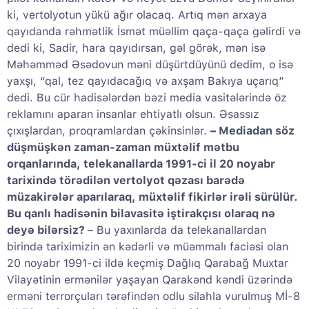
ki, vertolyotun yükü ağır olacaq. Artıq mən arxaya
qayıdanda rəhmətlik İsmət müəllim qaça-qaça gəlirdi və
dedi ki, Sadir, hara qayıdırsan, gəl görək, mən isə
Məhəmməd Əsədovun məni düşürtdüyünü dedim, o isə
yaxşı, “qal, tez qayıdacağıq və axşam Bakıya uçarıq”
dedi. Bu cür hadisələrdən bəzi media vasitələrində öz
reklamını aparan insanlar ehtiyatlı olsun. Əsassız
çıxışlardan, proqramlardan çəkinsinlər.
– Mediadan söz
düşmüşkən zaman-zaman müxtəlif mətbu
orqanlarında, telekanallarda 1991-ci il 20 noyabr
tarixində törədilən vertolyot qəzası barədə
müzakirələr aparılaraq, müxtəlif fikirlər irəli sürülür.
Bu qanlı hadisənin bilavasitə iştirakçısı olaraq nə
deyə bilərsiz?
– Bu yaxınlarda da telekanallardan
birində tariximizin ən kədərli və müəmmalı faciəsi olan
20 noyabr 1991-ci ildə keçmiş Dağlıq Qarabağ Muxtar
Vilayətinin ermənilər yaşayan Qarakənd kəndi üzərində
erməni terrorçuları tərəfindən odlu silahla vurulmuş Mİ-8