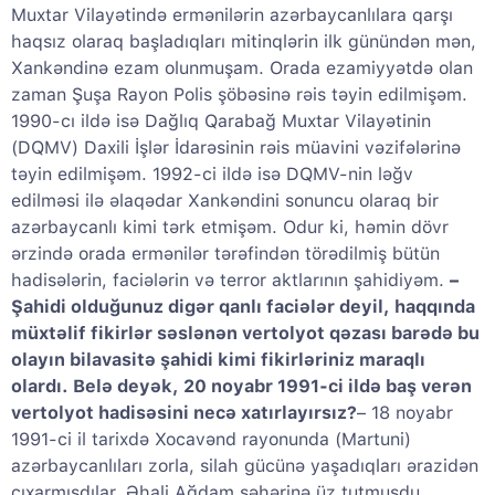
Muxtar Vilayətində ermənilərin azərbaycanlılara qarşı
haqsız olaraq başladıqları mitinqlərin ilk günündən mən,
Xankəndinə ezam olunmuşam. Orada ezamiyyətdə olan
zaman Şuşa Rayon Polis şöbəsinə rəis təyin edilmişəm.
1990-cı ildə isə Dağlıq Qarabağ Muxtar Vilayətinin
(DQMV) Daxili İşlər İdarəsinin rəis müavini vəzifələrinə
təyin edilmişəm. 1992-ci ildə isə DQMV-nin ləğv
edilməsi ilə əlaqədar Xankəndini sonuncu olaraq bir
azərbaycanlı kimi tərk etmişəm. Odur ki, həmin dövr
ərzində orada ermənilər tərəfindən törədilmiş bütün
hadisələrin, faciələrin və terror aktlarının şahidiyəm.
–
Şahidi olduğunuz digər qanlı faciələr deyil, haqqında
müxtəlif fikirlər səslənən vertolyot qəzası barədə bu
olayın bilavasitə şahidi kimi fikirləriniz maraqlı
olardı. Belə deyək, 20 noyabr 1991-ci ildə baş verən
vertolyot hadisəsini necə xatırlayırsız?
– 18 noyabr
1991-ci il tarixdə Xocavənd rayonunda (Martuni)
azərbaycanlıları zorla, silah gücünə yaşadıqları ərazidən
çıxarmışdılar. Əhali Ağdam şəhərinə üz tutmuşdu.