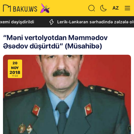
AZ
dirildi
Lerik-Lənkəran sərhədində zəlzələ olub
“Məni vertolyotdan Məmmədov
Əsədov düşürtdü” (Müsahibə)
20
NOY
2018
11:22