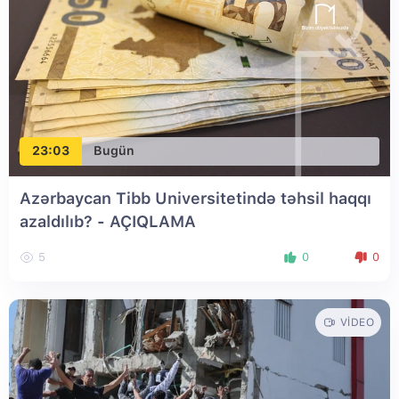
23:03
Bugün
Azərbaycan Tibb Universitetində təhsil haqqı
azaldılıb? - AÇIQLAMA
5
0
0
VIDEO