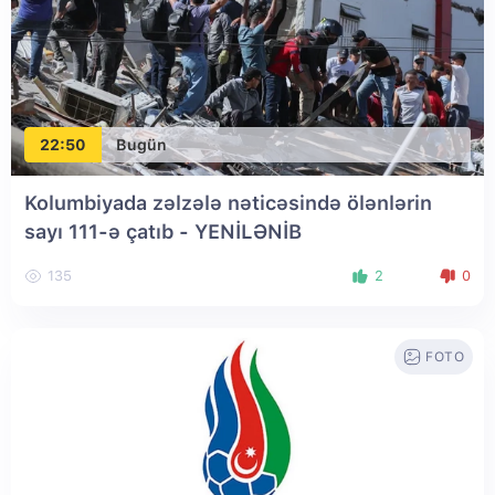
22:50
Bugün
Kolumbiyada zəlzələ nəticəsində ölənlərin
sayı 111-ə çatıb
- YENİLƏNİB
135
2
0
FOTO