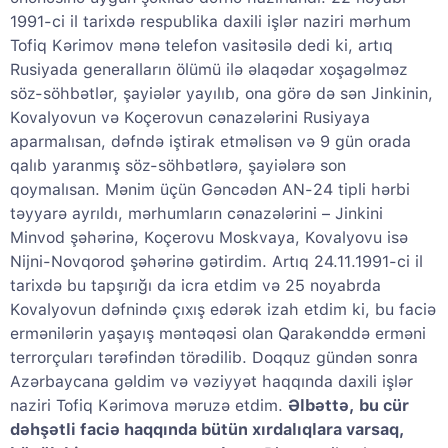
1991-ci il tarixdə respublika daxili işlər naziri mərhum
Tofiq Kərimov mənə telefon vasitəsilə dedi ki, artıq
Rusiyada generalların ölümü ilə əlaqədar xoşagəlməz
söz-söhbətlər, şayiələr yayılıb, ona görə də sən Jinkinin,
Kovalyovun və Koçerovun cənazələrini Rusiyaya
aparmalısan, dəfndə iştirak etməlisən və 9 gün orada
qalıb yaranmış söz-söhbətlərə, şayiələrə son
qoymalısan. Mənim üçün Gəncədən AN-24 tipli hərbi
təyyarə ayrıldı, mərhumların cənazələrini – Jinkini
Minvod şəhərinə, Koçerovu Moskvaya, Kovalyovu isə
Nijni-Novqorod şəhərinə gətirdim. Artıq 24.11.1991-ci il
tarixdə bu tapşırığı da icra etdim və 25 noyabrda
Kovalyovun dəfnində çıxış edərək izah etdim ki, bu faciə
ermənilərin yaşayış məntəqəsi olan Qarakənddə erməni
terrorçuları tərəfindən törədilib. Doqquz gündən sonra
Azərbaycana gəldim və vəziyyət haqqında daxili işlər
naziri Tofiq Kərimova məruzə etdim.
Əlbəttə, bu cür
dəhşətli faciə haqqında bütün xırdalıqlara varsaq,