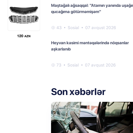
Maştağalı ağsaqqal: "Atamın yanında uşağı
qucağıma götürməmişəm"
43
Sosial
07 avqust 2026
Heyvan kəsimi məntəqələrində nöqsanlar
aşkarlanıb
73
Sosial
07 avqust 2026
Son xəbərlər