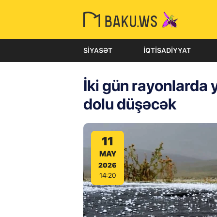
SIYASƏT
İQTISADIYYAT
İki gün rayonlarda 
dolu düşəcək
11
MAY
2026
14:20