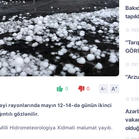
Bakıd
tapıld
76
"Tarq
GÖR
70
"Arzu
+
A
0
0
A-
52
əyi rayonlarında mayın 12-14-də günün ikinci
Azər
ntılı gözlənilir.
vakan
 Milli Hidrometeorologiya Xidməti məlumat yayıb.
oldu