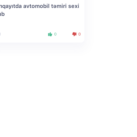
qayıtda avtomobil təmiri sexi
ıb
1
0
0