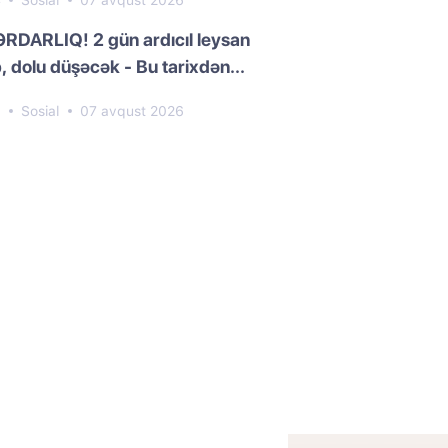
4
Sosial
07 avqust 2026
RDARLIQ! 2 gün ardıcıl leysan
, dolu düşəcək - Bu tarixdən...
8
Sosial
07 avqust 2026