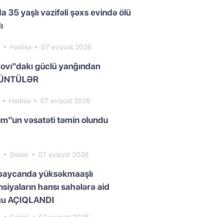
a 35 yaşlı vəzifəli şəxs evində ölü
ı
5
Hadisə
07 avqust 2026
ovı"dakı güclü yanğından
ÜNTÜLƏR
1
Hadisə
07 avqust 2026
m"un vəsatəti təmin olundu
8
Sosial
07 avqust 2026
baycanda yüksəkmaaşlı
siyaların hansı sahələrə aid
ğu AÇIQLANDI