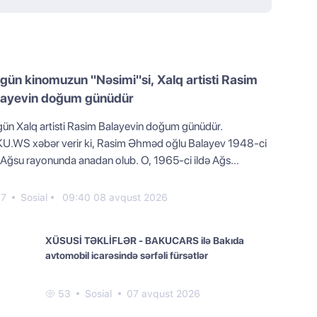
gün kinomuzun "Nəsimi"si, Xalq artisti Rasim
layevin doğum günüdür
gün Xalq artisti Rasim Balayevin doğum günüdür.
U.WS xəbər verir ki, Rasim Əhməd oğlu Balayev 1948-ci
ə Ağsu rayonunda anadan olub. O, 1965-ci ildə Ağs...
37
Sosial
09:40 08 avqust 2026
XÜSUSİ TƏKLİFLƏR - BAKUCARS ilə Bakıda
avtomobil icarəsində sərfəli fürsətlər
53
Sosial
07 avqust 2026