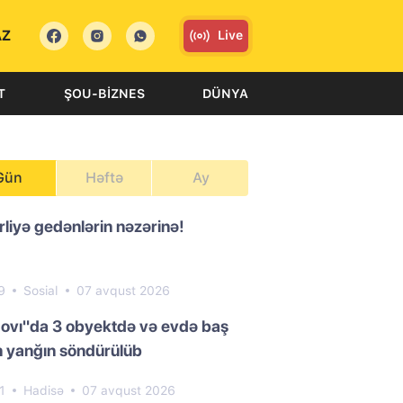
AZ
Live
T
ŞOU-BIZNES
DÜNYA
Gün
Həftə
Ay
liyə gedənlərin nəzərinə!
9
Sosial
07 avqust 2026
ovı"da 3 obyektdə və evdə baş
 yanğın söndürülüb
1
Hadisə
07 avqust 2026