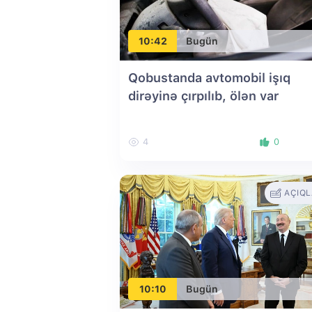
10:42
Bugün
Qobustanda avtomobil işıq
dirəyinə çırpılıb, ölən var
4
0
AÇIQ
10:10
Bugün