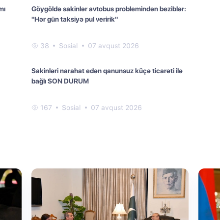
mı
Göygöldə sakinlər avtobus problemindən beziblər:
"Hər gün taksiyə pul veririk"
38
Sosial
07 avqust 2026
Sakinləri narahat edən qanunsuz küçə ticarəti ilə
bağlı SON DURUM
167
Sosial
07 avqust 2026