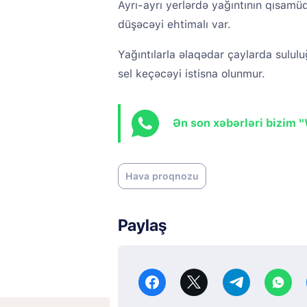
Ayrı-ayrı yerlərdə yağıntının qısamüd
düşəcəyi ehtimalı var.
Yağıntılarla əlaqədar çaylarda sulul
sel keçəcəyi istisna olunmur.
Ən son xəbərləri bizim 
Hava proqnozu
Paylaş