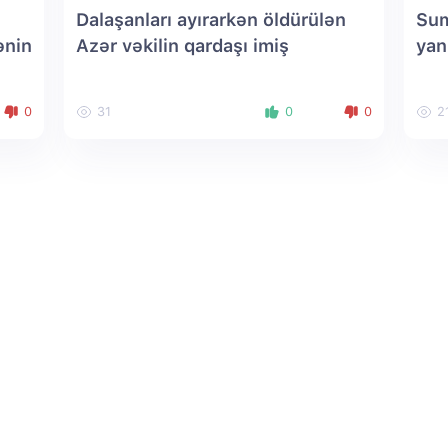
Dalaşanları ayırarkən öldürülən
Sum
ənin
Azər vəkilin qardaşı imiş
yan
0
31
0
0
2