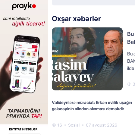
Oxşar xəbərlər
Bu 
Ba
Bu 
BAK
ild
Valideynlərə müraciət: Erkən evlilik uşağın
gələcəyinin əlindən alınması deməkdir
16
Sosial
07 avqust 2026