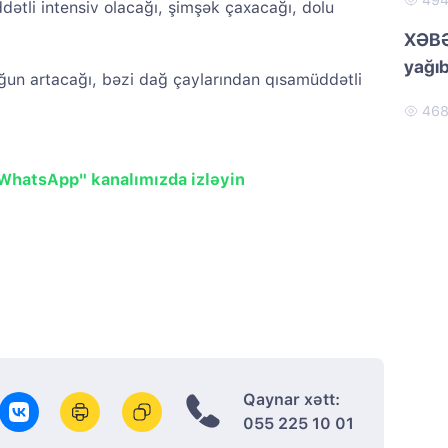
49
dətli intensiv olacağı, şimşək çaxacağı, dolu
XƏBƏ
yağıb
uğun artacağı, bəzi dağ çaylarından qısamüddətli
46
"WhatsApp" kanalımızda izləyin
Qaynar xətt:
055 225 10 01