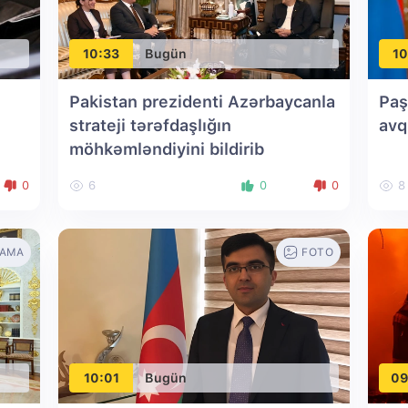
10:33
Bugün
10
Pakistan prezidenti Azərbaycanla
Paş
strateji tərəfdaşlığın
avq
möhkəmləndiyini bildirib
0
6
0
0
8
LAMA
FOTO
10:01
Bugün
09