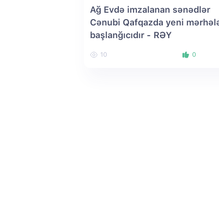
Ağ Evdə imzalanan sənədlər
Cənubi Qafqazda yeni mərhəl
başlanğıcıdır - RƏY
10
0