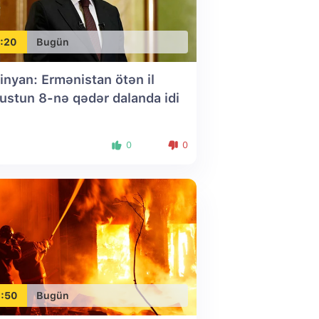
:20
Bugün
inyan: Ermənistan ötən il
ustun 8-nə qədər dalanda idi
0
0
:50
Bugün