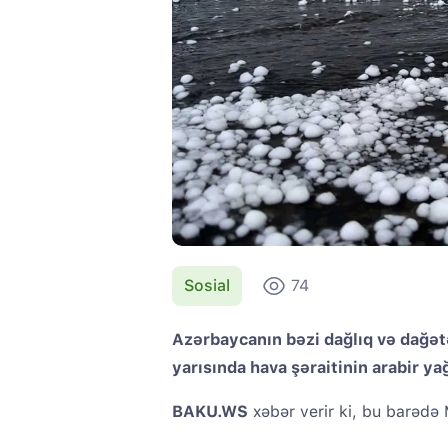
Sosial
74
Azərbaycanın bəzi dağlıq və dağət
yarısında hava şəraitinin arabir yağı
BAKU.WS
xəbər verir ki, bu barədə