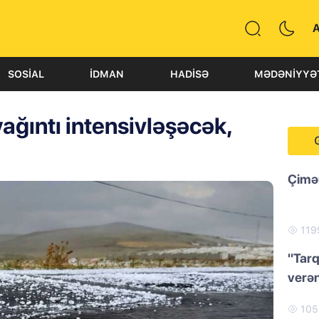
SOSIAL
İDMAN
HADISƏ
MƏDƏNIYYƏ
yağıntı intensivləşəcək,
Çimər
119
"Tarq
verən
105