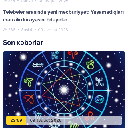
275
Dünya
09 avqust 2026
Tələbələr arasında yeni məcburiyyət: Yaşamadıqları
mənzilin kirayəsini ödəyirlər
266
Sosial
09 avqust 2026
Son xəbərlər
23:59
09 avqust 2026