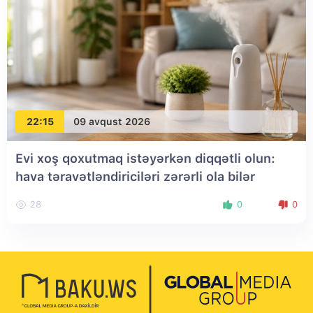
22:15
09 avqust 2026
Evi xoş qoxutmaq istəyərkən diqqətli olun:
hava təravətləndiriciləri zərərli ola bilər
28
0
0