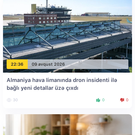
22:36
09 avqust 2026
Almaniya hava limanında dron insidenti ilə
bağlı yeni detallar üzə çıxdı
30
0
0