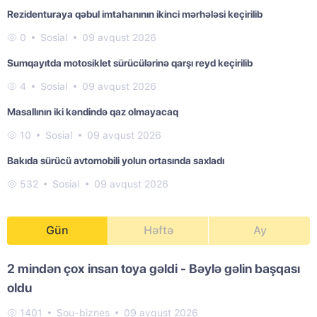
Rezidenturaya qəbul imtahanının ikinci mərhələsi keçirilib
0
Sosial
09 avqust 2026
Sumqayıtda motosiklet sürücülərinə qarşı reyd keçirilib
4
Sosial
09 avqust 2026
Masallının iki kəndində qaz olmayacaq
10
Sosial
09 avqust 2026
Bakıda sürücü avtomobili yolun ortasında saxladı
532
Sosial
09 avqust 2026
Gün
Həftə
Ay
2 mindən çox insan toya gəldi - Bəylə gəlin başqası
oldu
1401
Şou-biznes
09 avqust 2026