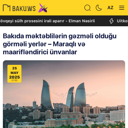
AZ
ülh prosesini irəli aparır - Elman Nəsirli
Uitkoff: Cənu
Bakıda məktəblilərin gəzməli olduğu
görməli yerlər – Maraqlı və
maarifləndirici ünvanlar
25
MAY
2025
21:53