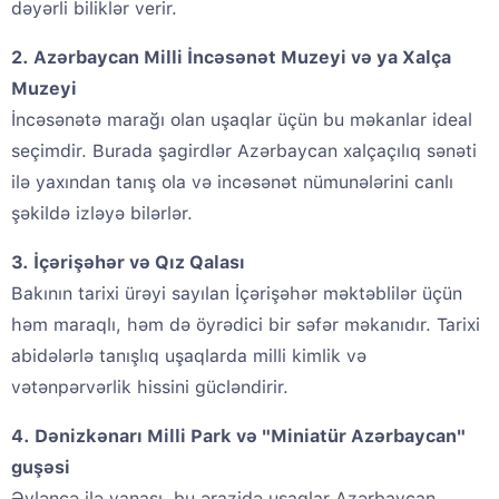
dəyərli biliklər verir.
2. Azərbaycan Milli İncəsənət Muzeyi və ya Xalça
Muzeyi
İncəsənətə marağı olan uşaqlar üçün bu məkanlar ideal
seçimdir. Burada şagirdlər Azərbaycan xalçaçılıq sənəti
ilə yaxından tanış ola və incəsənət nümunələrini canlı
şəkildə izləyə bilərlər.
3. İçərişəhər və Qız Qalası
Bakının tarixi ürəyi sayılan İçərişəhər məktəblilər üçün
həm maraqlı, həm də öyrədici bir səfər məkanıdır. Tarixi
abidələrlə tanışlıq uşaqlarda milli kimlik və
vətənpərvərlik hissini gücləndirir.
4. Dənizkənarı Milli Park və "Miniatür Azərbaycan"
guşəsi
Əyləncə ilə yanaşı, bu ərazidə uşaqlar Azərbaycan