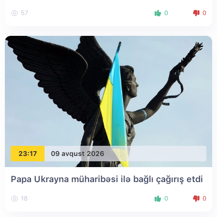
57
0
0
23:17
09 avqust 2026
Papa Ukrayna müharibəsi ilə bağlı çağırış etdi
18
0
0