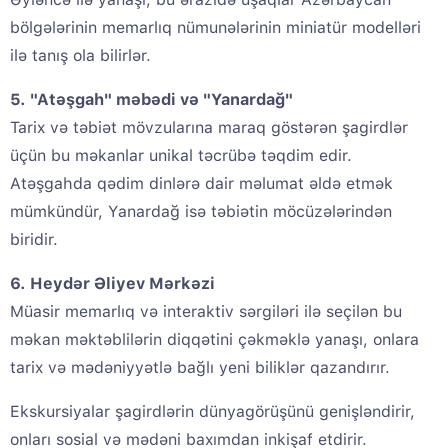
bölgələrinin memarlıq nümunələrinin miniatür modelləri
ilə tanış ola bilirlər.
5. "Atəşgah" məbədi və "Yanardağ"
Tarix və təbiət mövzularına maraq göstərən şagirdlər
üçün bu məkanlar unikal təcrübə təqdim edir.
Atəşgahda qədim dinlərə dair məlumat əldə etmək
mümkündür, Yanardağ isə təbiətin möcüzələrindən
biridir.
6. Heydər Əliyev Mərkəzi
Müasir memarlıq və interaktiv sərgiləri ilə seçilən bu
məkan məktəblilərin diqqətini çəkməklə yanaşı, onlara
tarix və mədəniyyətlə bağlı yeni biliklər qazandırır.
Ekskursiyalar şagirdlərin dünyagörüşünü genişləndirir,
onları sosial və mədəni baxımdan inkişaf etdirir.