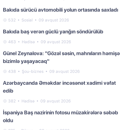
Bakıda sürücü avtomobili yolun ortasında saxladı
532
Sosial
09 avqust 2026
Bakıda baş verən güclü yanğın söndürülüb
463
Hadisə
09 avqust 2026
Günel Zeynalova: "Gözəl səsin, mahnıların həmişə
bizimlə yaşayacaq"
438
Şou-biznes
09 avqust 2026
Azərbaycanda Əməkdar incəsənət xadimi vəfat
edib
382
Hadisə
09 avqust 2026
İspaniya Baş nazirinin fotosu müzakirələrə səbəb
oldu