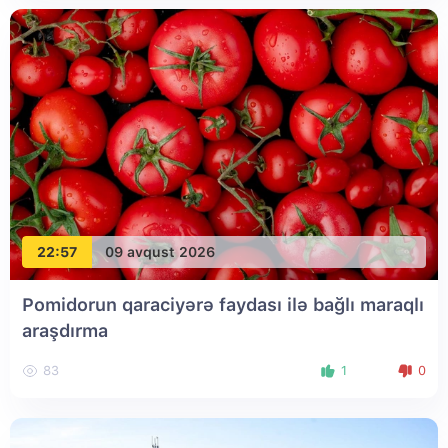
22:57
09 avqust 2026
Pomidorun qaraciyərə faydası ilə bağlı maraqlı
araşdırma
83
1
0