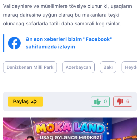
Valideynlərə və müəllimlərə tövsiyə olunur ki, uşaqların
maraq dairəsinə uyğun olaraq bu məkanlara təşkil
olunacaq səfərlərlə tətili daha səmərəli keçirsinlər.
Ən son xəbərləri bizim "Facebook"
səhifəmizdə izləyin
Dənizkənarı Milli Park
Azərbaycan
Bakı
Heydər
Paylaş
0
6