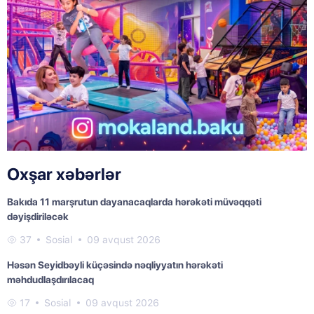
Oxşar xəbərlər
Bakıda 11 marşrutun dayanacaqlarda hərəkəti müvəqqəti
dəyişdiriləcək
37
Sosial
09 avqust 2026
Həsən Seyidbəyli küçəsində nəqliyyatın hərəkəti
məhdudlaşdırılacaq
17
Sosial
09 avqust 2026