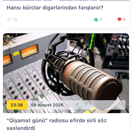
Hansı bürclər digərlərindən fərqlənir?
48
0
0
23:38
09 avqust 2026
"Qiyamət günü" radiosu efirdə sirli söz
səsləndirdi