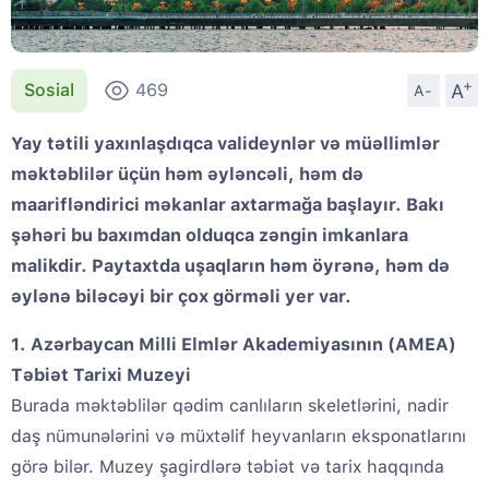
+
A
Sosial
469
A-
Yay tətili yaxınlaşdıqca valideynlər və müəllimlər
məktəblilər üçün həm əyləncəli, həm də
maarifləndirici məkanlar axtarmağa başlayır. Bakı
şəhəri bu baxımdan olduqca zəngin imkanlara
malikdir. Paytaxtda uşaqların həm öyrənə, həm də
əylənə biləcəyi bir çox görməli yer var.
1. Azərbaycan Milli Elmlər Akademiyasının (AMEA)
Təbiət Tarixi Muzeyi
Burada məktəblilər qədim canlıların skeletlərini, nadir
daş nümunələrini və müxtəlif heyvanların eksponatlarını
görə bilər. Muzey şagirdlərə təbiət və tarix haqqında