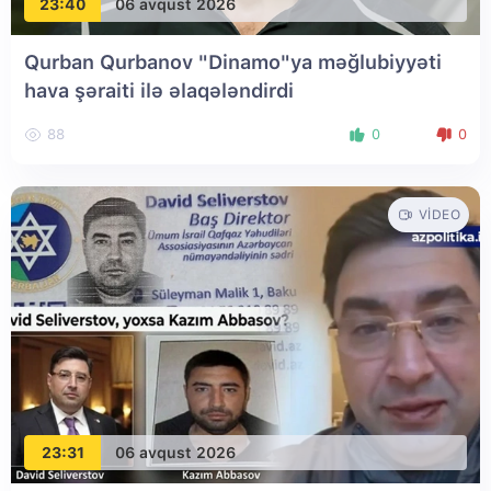
23:40
06 avqust 2026
Qurban Qurbanov "Dinamo"ya məğlubiyyəti
hava şəraiti ilə əlaqələndirdi
88
0
0
VIDEO
23:31
06 avqust 2026