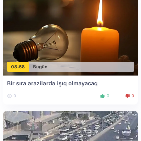
08:58
Bugün
Bir sıra ərazilərdə işıq olmayacaq
0
0
0