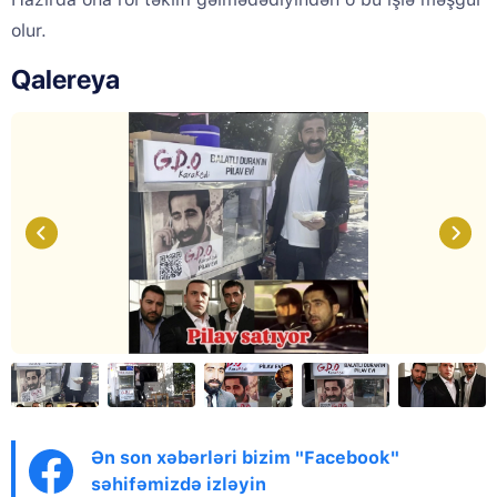
olur.
Qalereya
Ən son xəbərləri bizim "Facebook"
səhifəmizdə izləyin