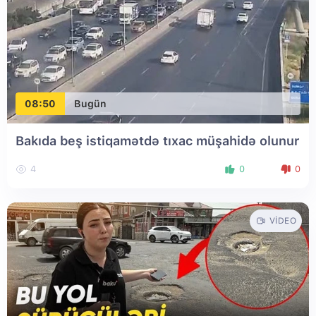
08:50
Bugün
Bakıda beş istiqamətdə tıxac müşahidə olunur
4
0
0
VIDEO