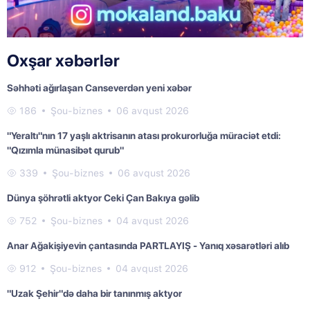
Oxşar xəbərlər
Səhhəti ağırlaşan Canseverdən yeni xəbər
186
Şou-biznes
06 avqust 2026
"Yeraltı"nın 17 yaşlı aktrisanın atası prokurorluğa müraciət etdi:
"Qızımla münasibət qurub"
339
Şou-biznes
06 avqust 2026
Dünya şöhrətli aktyor Ceki Çan Bakıya gəlib
752
Şou-biznes
04 avqust 2026
Anar Ağakişiyevin çantasında PARTLAYIŞ - Yanıq xəsarətləri alıb
912
Şou-biznes
04 avqust 2026
"Uzak Şehir"də daha bir tanınmış aktyor