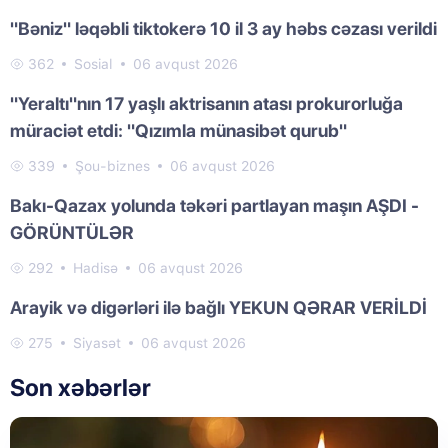
"Bəniz" ləqəbli tiktokerə 10 il 3 ay həbs cəzası verildi
362
Sosial
06 avqust 2026
"Yeraltı"nın 17 yaşlı aktrisanın atası prokurorluğa
müraciət etdi: "Qızımla münasibət qurub"
339
Şou-biznes
06 avqust 2026
Bakı-Qazax yolunda təkəri partlayan maşın AŞDI -
GÖRÜNTÜLƏR
292
Hadisə
06 avqust 2026
Arayik və digərləri ilə bağlı YEKUN QƏRAR VERİLDİ
275
Siyasət
06 avqust 2026
Son xəbərlər