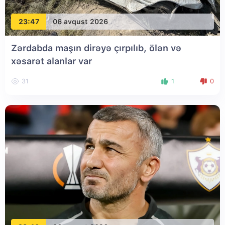
23:47
06 avqust 2026
Zərdabda maşın dirəyə çırpılıb, ölən və
xəsarət alanlar var
31
1
0