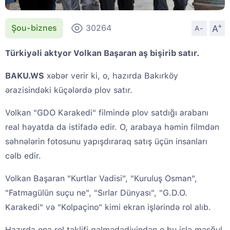
+
A
Şou-biznes
30264
A-
Türkiyəli aktyor Volkan Başaran aş bişirib satır.
BAKU.WS
xəbər verir ki, o, hazırda Bakırköy
ərazisindəki küçələrdə plov satır.
Volkan "GDO Karakedi" filmində plov satdığı arabanı
real həyatda da istifadə edir. O, arabaya həmin filmdən
səhnələrin fotosunu yapışdıraraq satış üçün insanları
cəlb edir.
Volkan Başaran "Kurtlar Vadisi", "Kuruluş Osman",
"Fatmagülün suçu ne", "Sırlar Dünyası", "G.D.O.
Karakedi" və "Kolpaçino" kimi ekran işlərində rol alıb.
Hazırda ona rol təklifi gəlmədədiyindən o bu işlə məşğul