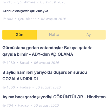
715
Şou-biznes
03 avqust 2026
Azər Baxşəliyevin qızı Zuleyxa
803
Şou-biznes
03 avqust 2026
Gün
Həftə
Ay
Gürcüstana gedən vətəndaşlar Bakıya qatarla
qayıda bilmir - ADY-dən AÇIQLAMA
1069
Sosial
06 avqust 2026
8 aylıq hamiləni yarıyolda düşürdən sürücü
CƏZALANDIRILDI
1000
Hadisə
06 avqust 2026
Ayının bacı qardaşı yediyi GÖRÜNTÜLƏR - Hindistan
764
Hadisə
06 avqust 2026