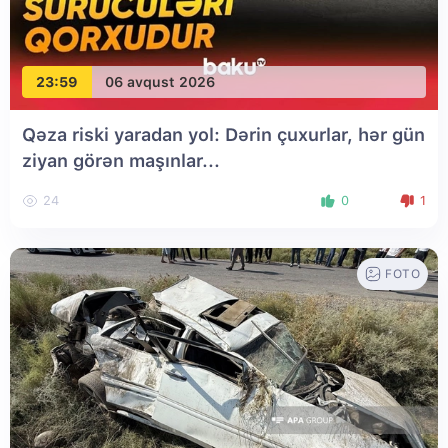
23:59
06 avqust 2026
Qəza riski yaradan yol: Dərin çuxurlar, hər gün
ziyan görən maşınlar...
24
0
1
FOTO