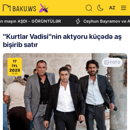
AZ
şın AŞDI - GÖRÜNTÜLƏR
Ceyhun Bayramov və Andrey Sib
"Kurtlar Vadisi"nin aktyoru küçədə aş
bişirib satır
17
FOTO
IYL
2025
15:25