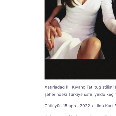
Xatırladaq ki, Kıvanç Tatlıtuğ stilist
şəhərindəki Türkiyə səfirliyində keçi
Cütlüyün 15 aprel 2022-ci ildə Kurt E