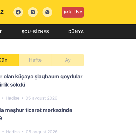
AZ
Live
T
ŞOU-BIZNES
DÜNYA
Gün
Həftə
Ay
or olan küçəyə şlaqbaum qoydular
irlik sökdü
1
Hadisə
05 avqust 2026
da məşhur ticarət mərkəzində
Ə
7
Hadisə
05 avqust 2026