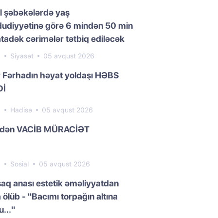
l şəbəkələrdə yaş
udiyyətinə görə 6 mindən 50 min
adək cərimələr tətbiq ediləcək
8
Siyasət
05 avqust 2026
 Fərhadın həyat yoldaşı HƏBS
Dİ
0
Hadisə
05 avqust 2026
dən VACİB MÜRACİƏT
9
Sosial
05 avqust 2026
aq anası estetik əməliyyatdan
 ölüb - "Bacımı torpağın altına
..."