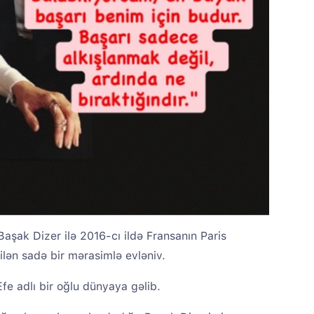
i Başak Dizer ilə 2016-cı ildə Fransanın Paris
rilən sadə bir mərasimlə evləniv.
fe adlı bir oğlu dünyaya gəlib.