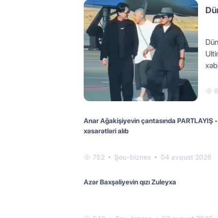
Dün
Düny
Ult
xəbə
6
Anar Ağakişiyevin çantasında PARTLAYIŞ -
xəsarətləri alıb
752
Şou-biznes
04 avqust 2026
Azər Baxşəliyevin qızı Zuleyxa