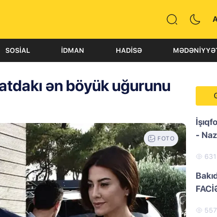
SOSIAL
İDMAN
HADISƏ
MƏDƏNIYYƏ
yatdakı ən böyük uğurunu
İşıqf
- Naz
FOTO
63
Bakı
FACİ
55