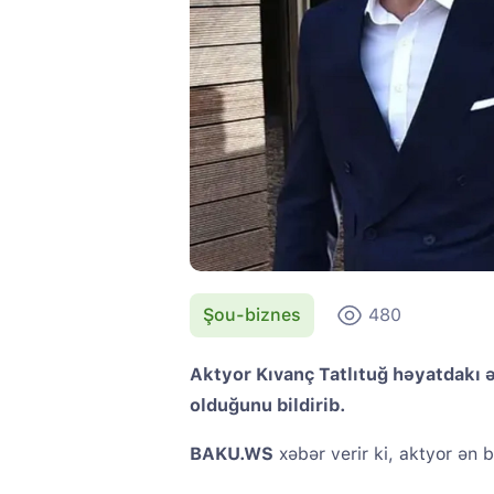
Şou-biznes
480
Aktyor Kıvanç Tatlıtuğ həyatdakı 
olduğunu bildirib.
BAKU.WS
xəbər verir ki, aktyor ən