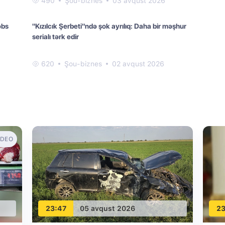
490
Şou-biznes
03 avqust 2026
əbs
"Kızılcık Şerbeti"ndə şok ayrılıq: Daha bir məşhur
serialı tərk edir
620
Şou-biznes
02 avqust 2026
IDEO
23:47
05 avqust 2026
23