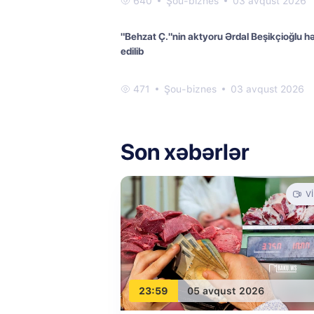
640
Şou-biznes
03 avqust 2026
"Behzat Ç."nin aktyoru Ərdal Beşikçioğlu h
edilib
471
Şou-biznes
03 avqust 2026
Son xəbərlər
V
23:59
05 avqust 2026