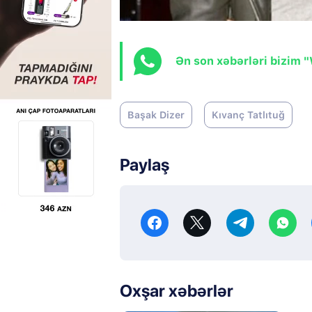
Ən son xəbərləri bizim 
Başak Dizer
Kıvanç Tatlıtuğ
Paylaş
Oxşar xəbərlər