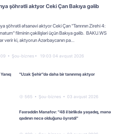
ya şöhrətli aktyor Ceki Çan Bakıya gəlib
a şöhrətli əfsanəvi aktyor Ceki Çan "Tanrının Zirehi 4:
imatum" filminin çəkilişləri üçün Bakıya gəlib. BAKU.WS
r verir ki, aktyorun Azərbaycanın pa...
09
Şou-biznes
19:03 04 avqust 2026
 Yanıq
"Uzak Şehir"də daha bir tanınmış aktyor
565
Şou-biznes
03 avqust 2026
Fəxrəddin Manafov: "48 il birlikdə yaşadıq, mənə
qadının necə olduğunu öyrətdi"