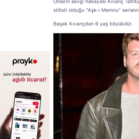
Onların sevgi hekayəsi Kıvanç Tatlıt
stilisti olduğu "Aşk-ı Memnu" serialı
Başak Kıvançdan 6 yaş böyükdür.