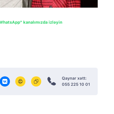
"WhatsApp" kanalımızda izləyin
Qaynar xətt:
055 225 10 01