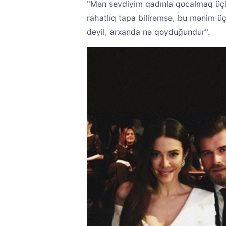
"Mən sevdiyim qadınla qocalmaq üç
rahatlıq tapa bilirəmsə, bu mənim ü
deyil, arxanda nə qoyduğundur".