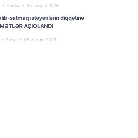
9
Hadisə
05 avqust 2026
 alıb-satmaq istəyənlərin diqqətinə
YMƏTLƏR AÇIQLANDI
1
Sosial
05 avqust 2026