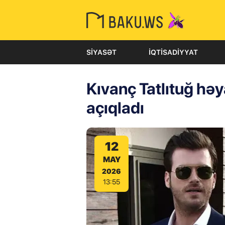
SIYASƏT
İQTISADIYYAT
Kıvanç Tatlıtuğ hə
açıqladı
12
MAY
2026
13:55