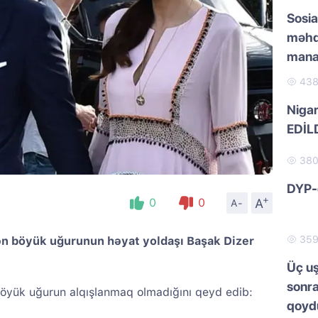
Sosia
məhd
manat
43
Nigar
EDİL
38
DYP-
+
A
0
0
A-
35
ən böyük uğurunun həyat yoldaşı Başak Dizer
Üç uş
sonra
 böyük uğurun alqışlanmaq olmadığını qeyd edib:
qoydu