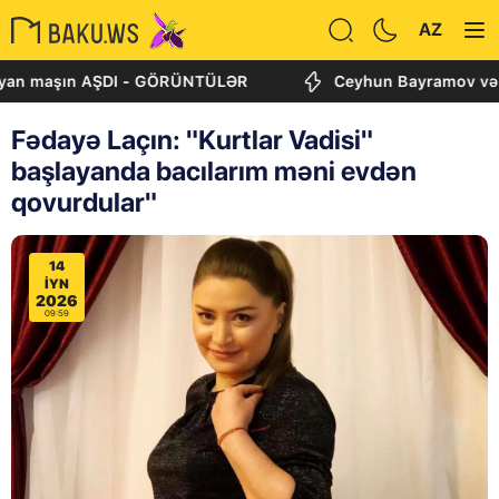
AZ
maşın AŞDI - GÖRÜNTÜLƏR
Ceyhun Bayramov və Andrey S
Fədayə Laçın: "Kurtlar Vadisi"
başlayanda bacılarım məni evdən
qovurdular"
14
IYN
2026
09:59