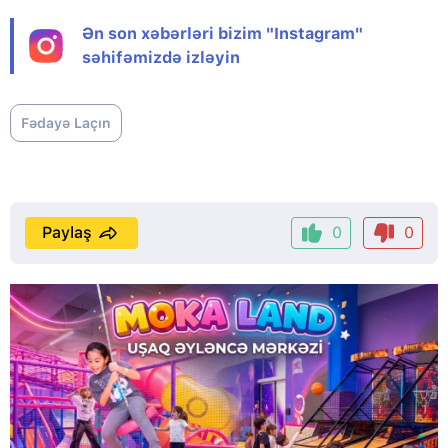
Ən son xəbərləri bizim "Instagram"
səhifəmizdə izləyin
Fədayə Laçın
Paylaş
0
0