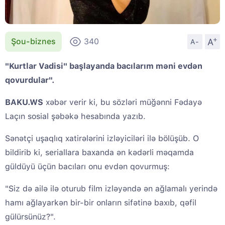
+
A
Şou-biznes
340
A-
"Kurtlar Vadisi" başlayanda bacılarım məni evdən
qovurdular".
BAKU.WS
xəbər verir ki, bu sözləri müğənni Fədayə
Laçın sosial şəbəkə hesabında yazıb.
Sənətçi uşaqlıq xatirələrini izləyiciləri ilə bölüşüb. O
bildirib ki, seriallara baxanda ən kədərli məqamda
güldüyü üçün bacıları onu evdən qovurmuş:
"Siz də ailə ilə oturub film izləyəndə ən ağlamalı yerində
hamı ağlayarkən bir-bir onların sifətinə baxıb, qəfil
gülürsünüz?".