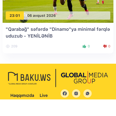
23:01
06 avqust 2026
"Qarabağ" səfərdə "Dinamo"ya minimal fərqlə
uduzub
- YENİLƏNİB
209
0
0
Haqqımızda
Live
© 2004 - 2026 Bütün hüquqlar qorunur