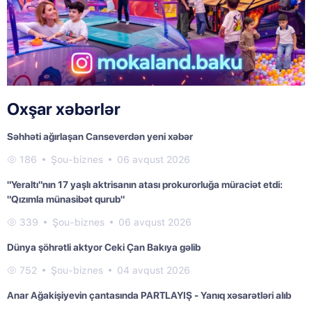
Oxşar xəbərlər
Səhhəti ağırlaşan Canseverdən yeni xəbər
186
Şou-biznes
06 avqust 2026
"Yeraltı"nın 17 yaşlı aktrisanın atası prokurorluğa müraciət etdi:
"Qızımla münasibət qurub"
339
Şou-biznes
06 avqust 2026
Dünya şöhrətli aktyor Ceki Çan Bakıya gəlib
752
Şou-biznes
04 avqust 2026
Anar Ağakişiyevin çantasında PARTLAYIŞ - Yanıq xəsarətləri alıb