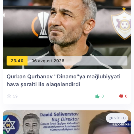
23:40
06 avqust 2026
Qurban Qurbanov "Dinamo"ya məğlubiyyəti
hava şəraiti ilə əlaqələndirdi
59
0
0
VIDEO