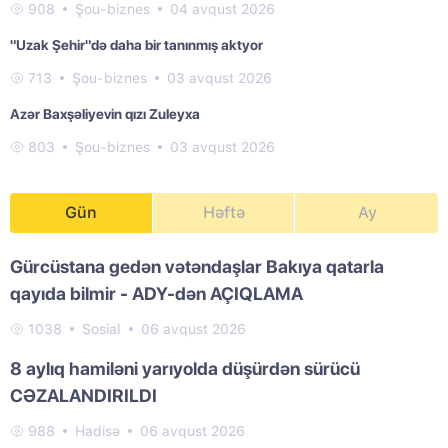
908
Şou-biznes
04 avqust 2026
"Uzak Şehir"də daha bir tanınmış aktyor
713
Şou-biznes
03 avqust 2026
Azər Baxşəliyevin qızı Zuleyxa
803
Şou-biznes
03 avqust 2026
Gün
Həftə
Ay
Gürcüstana gedən vətəndaşlar Bakıya qatarla
qayıda bilmir - ADY-dən AÇIQLAMA
1038
Sosial
06 avqust 2026
8 aylıq hamiləni yarıyolda düşürdən sürücü
CƏZALANDIRILDI
988
Hadisə
06 avqust 2026