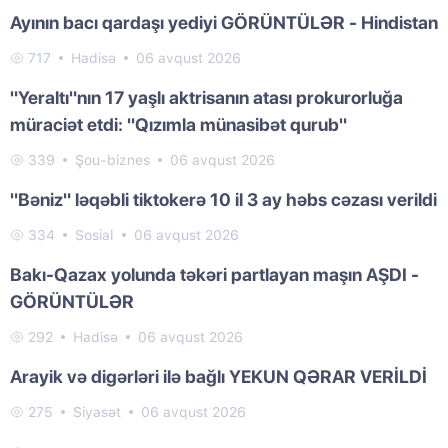
Ayının bacı qardaşı yediyi GÖRÜNTÜLƏR - Hindistan
717
Hadisə
06 avqust 2026
"Yeraltı"nın 17 yaşlı aktrisanın atası prokurorluğa
müraciət etdi: "Qızımla münasibət qurub"
339
Şou-biznes
06 avqust 2026
"Bəniz" ləqəbli tiktokerə 10 il 3 ay həbs cəzası verildi
334
Sosial
06 avqust 2026
Bakı-Qazax yolunda təkəri partlayan maşın AŞDI -
GÖRÜNTÜLƏR
292
Hadisə
06 avqust 2026
Arayik və digərləri ilə bağlı YEKUN QƏRAR VERİLDİ
275
Siyasət
06 avqust 2026