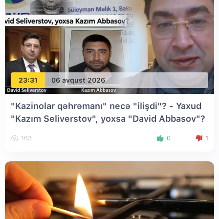
23:31
06 avqust 2026
"Kazinolar qəhrəmanı" necə "ilişdi"? - Yaxud
"Kazım Seliverstov", yoxsa "David Abbasov"?
163
0
1