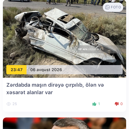
FOTO
23:47
06 avqust 2026
Zərdabda maşın dirəyə çırpılıb, ölən və
xəsarət alanlar var
25
1
0