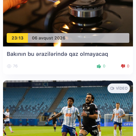
23:13
06 avqust 2026
Bakının bu ərazilərində qaz olmayacaq
76
0
0
VIDEO