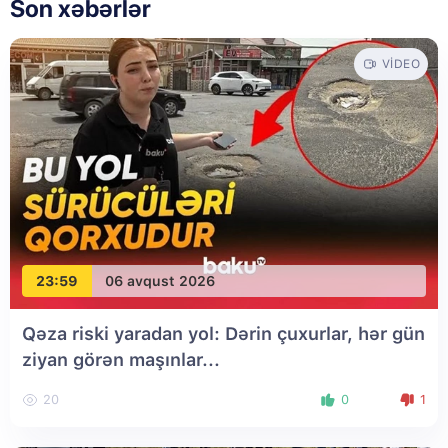
Son xəbərlər
VIDEO
23:59
06 avqust 2026
Qəza riski yaradan yol: Dərin çuxurlar, hər gün
ziyan görən maşınlar...
20
0
1