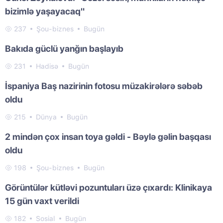
bizimlə yaşayacaq"
237
Şou-biznes
Bugün
Bakıda güclü yanğın başlayıb
231
Hadisə
Bugün
İspaniya Baş nazirinin fotosu müzakirələrə səbəb
oldu
215
Dünya
Bugün
2 mindən çox insan toya gəldi - Bəylə gəlin başqası
oldu
198
Şou-biznes
Bugün
Görüntülər kütləvi pozuntuları üzə çıxardı: Klinikaya
15 gün vaxt verildi
182
Sosial
Bugün