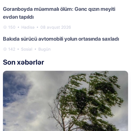
Goranboyda müəmmalı ölüm: Gənc qızın meyiti
evdən tapıldı
150
Hadisə
08 avqust 2026
Bakıda sürücü avtomobili yolun ortasında saxladı
142
Sosial
Bugün
Son xəbərlər