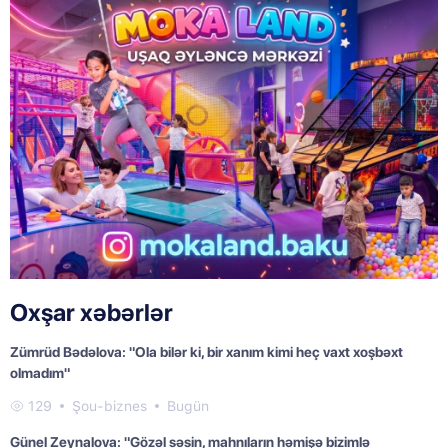
Oxşar xəbərlər
Zümrüd Bədəlova: "Ola bilər ki, bir xanım kimi heç vaxt xoşbəxt
olmadım"
129
Şou-biznes
Bugün
Günel Zeynalova: "Gözəl səsin, mahnıların həmişə bizimlə