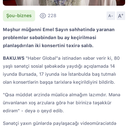
+
A
Şou-biznes
228
A-
Məşhur müğənni Emel Sayın səhhətində yaranan
problemlər səbəbindən bu ay keçirilməsi
planlaşdırılan iki konsertini təxirə salıb.
BAKU.WS
"Haber Global"a istinadən xəbər verir ki, 80
yaşlı sənətçi sosial şəbəkədə yaydığı açıqlamada 14
iyunda Bursada, 17 iyunda isə İstanbulda baş tutmalı
olan konsertlərin başqa tarixlərə keçirildiyini bildirib.
"Qısa müddət ərzində müalicə almağım lazımdır. Mənə
ünvanlanan xoş arzulara görə hər birinizə təşəkkür
edirəm" - deyə o qeyd edib.
Sənətçi yaxın günlərdə paylaşacağı videomüraciətdə