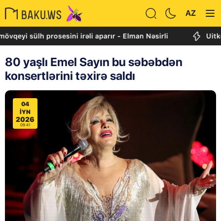
AZ
sülh prosesini irəli aparır - Elman Nəsirli
Uitkoff: Cə
80 yaşlı Emel Sayın bu səbəbdən
konsertlərini təxirə saldı
04
IYN
2026
09:41