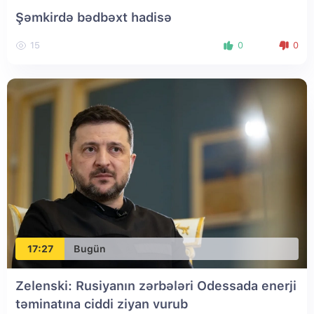
Şəmkirdə bədbəxt hadisə
15
0
0
17:27
Bugün
Zelenski: Rusiyanın zərbələri Odessada enerji
təminatına ciddi ziyan vurub