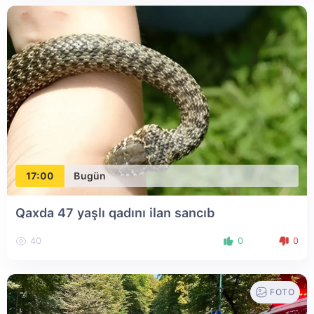
17:00
Bugün
Qaxda 47 yaşlı qadını ilan sancıb
40
0
0
FOTO