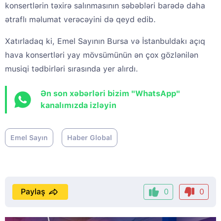
konsertlərin təxirə salınmasının səbəbləri barədə daha
ətraflı məlumat verəcəyini də qeyd edib.
Xatırladaq ki, Emel Sayının Bursa və İstanbuldakı açıq
hava konsertləri yay mövsümünün ən çox gözlənilən
musiqi tədbirləri sırasında yer alırdı.
Ən son xəbərləri bizim "WhatsApp"
kanalımızda izləyin
Emel Sayın
Haber Global
Paylaş
0
0