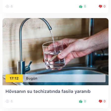
6
0
0
17:12
Bugün
Hövsanın su təchizatında fasilə yaranıb
6
0
0