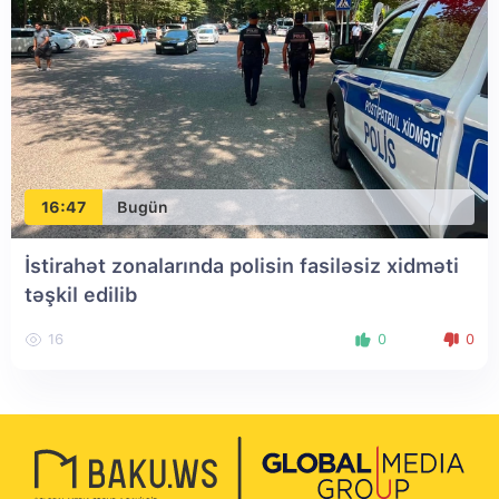
16:47
Bugün
İstirahət zonalarında polisin fasiləsiz xidməti
təşkil edilib
16
0
0