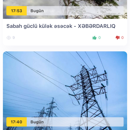
17:53
Bugün
Sabah güclü külək əsəcək - XƏBƏRDARLIQ
9
0
0
17:40
Bugün