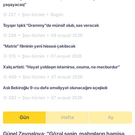
yaşayacaq"
237
Şou-biznes
Bugün
Toyqar Işıklı "Grammy"də münsif olub, səs verəcək
236
Şou-biznes
08 avqust 2026
"Matrix" filminin yeni hissəsi çəkiləcək
315
Şou-biznes
07 avqust 2026
Xalq artisti: "Həyat yoldaşın istəmirsə, oxuma, nə məcburdur"
400
Şou-biznes
07 avqust 2026
Aslı Bekiroğlu 9-cu dəfə əməliyyat olunacağını açıqladı
382
Şou-biznes
07 avqust 2026
Gün
Həftə
Ay
Günel Zeynalova: "Gözəl səsin, mahnıların həmişə