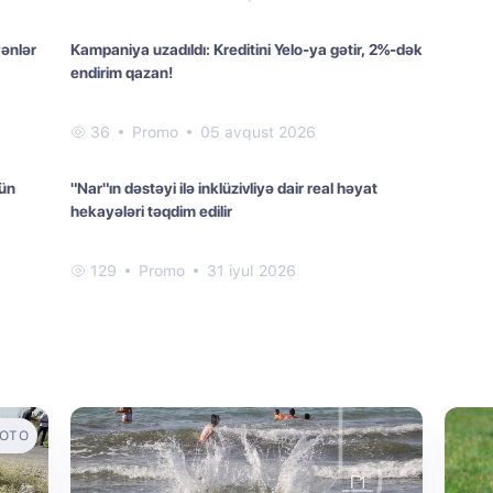
yənlər
Kampaniya uzadıldı: Kreditini Yelo-ya gətir, 2%-dək
endirim qazan!
36
Promo
05 avqust 2026
çün
"Nar"ın dəstəyi ilə inklüzivliyə dair real həyat
hekayələri təqdim edilir
129
Promo
31 iyul 2026
OTO