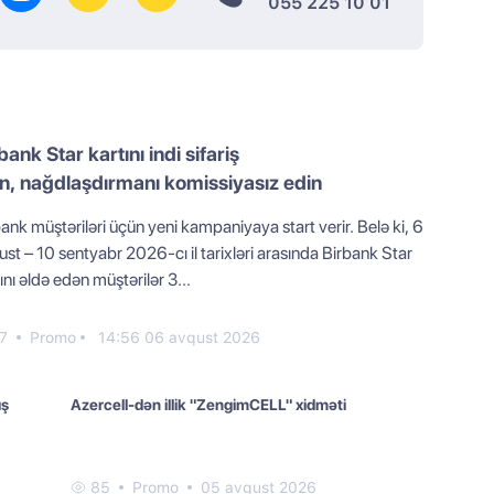
055 225 10 01
bank Star kartını indi sifariş
n, nağdlaşdırmanı komissiyasız edin
ank müştəriləri üçün yeni kampaniyaya start verir. Belə ki, 6
st – 10 sentyabr 2026-cı il tarixləri arasında Birbank Star
ını əldə edən müştərilər 3...
7
Promo
14:56 06 avqust 2026
ış
Azercell-dən illik "ZengimCELL" xidməti
85
Promo
05 avqust 2026