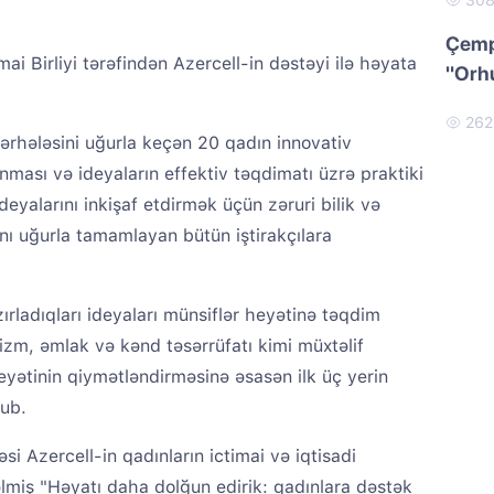
30
Çempi
mai Birliyi tərəfindən Azercell-in dəstəyi ilə həyata
"Orh
26
ərhələsini uğurla keçən 20 qadın innovativ
nması və ideyaların effektiv təqdimatı üzrə praktiki
deyalarını inkişaf etdirmək üçün zəruri bilik və
nı uğurla tamamlayan bütün iştirakçılara
ırladıqları ideyaları münsiflər heyətinə təqdim
urizm, əmlak və kənd təsərrüfatı kimi müxtəlif
heyətinin qiymətləndirməsinə əsasən ilk üç yerin
nub.
i Azercell-in qadınların ictimai və iqtisadi
nəlmiş "Həyatı daha dolğun edirik: qadınlara dəstək