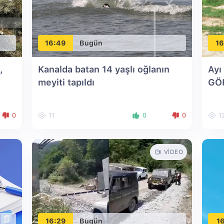
16:49
Bugün
16
,
Kanalda batan 14 yaşlı oğlanın
Ayı
meyiti tapıldı
GÖ
0
11
0
0
1
VIDEO
16:29
Bugün
16