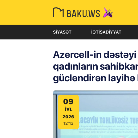
SIYASƏT
İQTISADIYYAT
Azercell-in dəstəyi 
qadınların sahibkar
gücləndirən layihə
09
IYL
2026
12:13