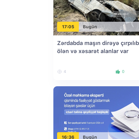
17:05
Bugün
Zərdabda maşın dirəyə çırpılıb
ölən və xəsarət alanlar var
4
0
16:36
Bugün