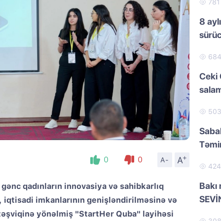
78
8 ayl
sürü
68
Ceki 
salam
50
Sabah
Təmir
+
A
0
0
A-
42
Bakı 
gənc qadınların innovasiya və sahibkarlıq
SEVİ
, iqtisadi imkanlarının genişləndirilməsinə və
 təşviqinə yönəlmiş "StartHer Quba" layihəsi