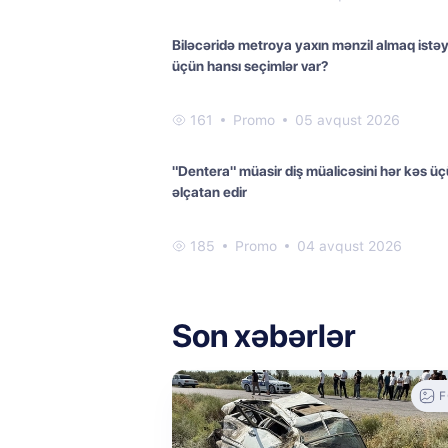
Biləcəridə metroya yaxın mənzil almaq istə
üçün hansı seçimlər var?
161
Promo
05 avqust 2026
"Dentera" müasir diş müalicəsini hər kəs ü
əlçatan edir
185
Promo
04 avqust 2026
Son xəbərlər
F