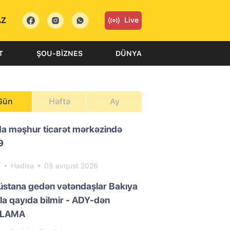
AZ
Live
T
ŞOU-BIZNES
DÜNYA
Gün
Həftə
Ay
da məşhur ticarət mərkəzində
Ə
0
Hadisə
05 avqust 2026
üstana gedən vətəndaşlar Bakıya
la qayıda bilmir - ADY-dən
QLAMA