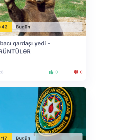
:42
Bugün
 bacı qardaşı yedi -
RÜNTÜLƏR
28
0
0
:17
Bugün