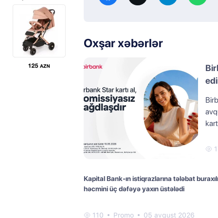
Oxşar xəbərlər
Bir
edi
Birb
avqu
kart
1
Kapital Bank-ın istiqrazlarına tələbat buraxıl
həcmini üç dəfəyə yaxın üstələdi
110
Promo
05 avqust 2026