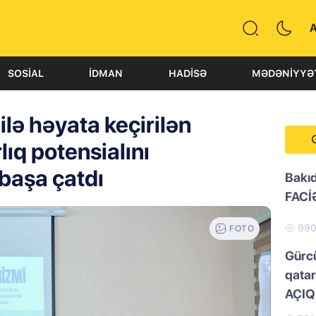
SOSIAL
İDMAN
HADISƏ
MƏDƏNIYYƏ
ilə həyata keçirilən
lıq potensialını
 başa çatdı
Bakı
FACİ
99
FOTO
Gürc
qatar
AÇI