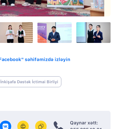
"Facebook" səhifəmizdə izləyin
İnkişafa Dəstək İctimai Birliyi
Qaynar xətt: