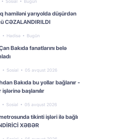
1
Sosial
Bugün
ıq hamiləni yarıyolda düşürdən
cü CƏZALANDIRILDI
4
Hadisə
Bugün
Çan Bakıda fanatlarını belə
ladı
3
Sosial
05 avqust 2026
dan Bakıda bu yollar bağlanır -
 işlərinə başlanılır
4
Sosial
05 avqust 2026
metrosunda tikinti işləri ilə bağlı
NDİRİCİ XƏBƏR