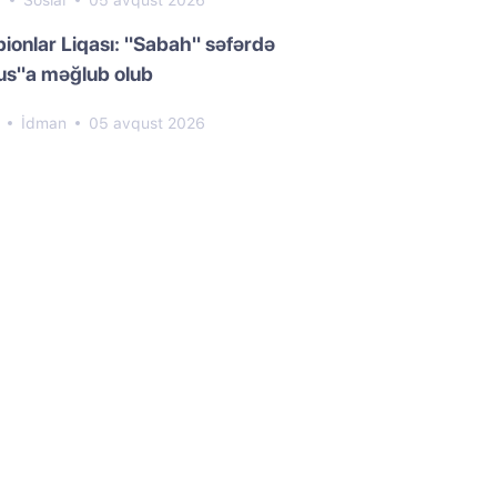
8
Sosial
05 avqust 2026
onlar Liqası: "Sabah" səfərdə
us"a məğlub olub
2
İdman
05 avqust 2026