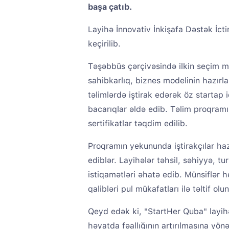
başa çatıb.
Layihə İnnovativ İnkişafa Dəstək İcti
keçirilib.
Təşəbbüs çərçivəsində ilkin seçim m
sahibkarlıq, biznes modelinin hazırla
təlimlərdə iştirak edərək öz startap i
bacarıqlar əldə edib. Təlim proqramı
sertifikatlar təqdim edilib.
Proqramın yekununda iştirakçılar haz
ediblər. Layihələr təhsil, səhiyyə, t
istiqamətləri əhatə edib. Münsiflər 
qalibləri pul mükafatları ilə təltif olu
Qeyd edək ki, "StartHer Quba" layihəs
həyatda fəallığının artırılmasına yö