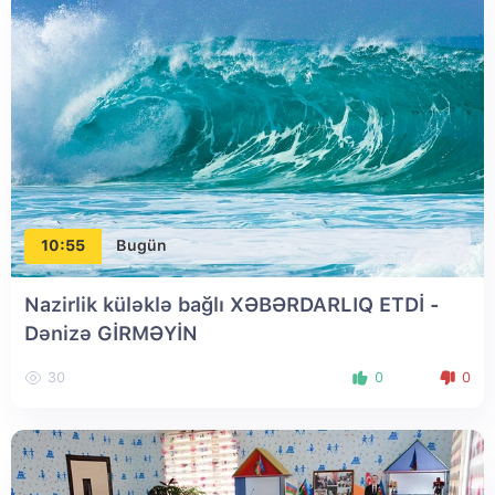
10:55
Bugün
Nazirlik küləklə bağlı XƏBƏRDARLIQ ETDİ -
Dənizə GİRMƏYİN
30
0
0