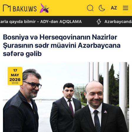
AZ
ayıda bilmir - ADY-dən AÇIQLAMA
Azərbaycanda kimlər 
Bosniya və Herseqovinanın Nazirlər
Şurasının sədr müavini Azərbaycana
səfərə gəlib
17
MAY
2026
20:03