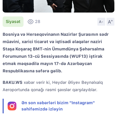
+
A
Siyasət
28
A-
Bosniya və Herseqovinanın Nazirlər Şurasının sədr
müavini, xarici ticarət və iqtisadi əlaqələr naziri
Staşa Koşaraç BMT-nin Ümumdünya Şəhərsalma
Forumunun 13-cü Sessiyasında (WUF13) iştirak
etmək məqsədilə mayın 17-də Azərbaycan
Respublikasına səfərə gəlib.
BAKU.WS
xəbər verir ki, Heydər Əliyev Beynəlxalq
Aeroportunda qonağı rəsmi şəxslər qarşılayıblar.
Ən son xəbərləri bizim "Instagram"
səhifəmizdə izləyin