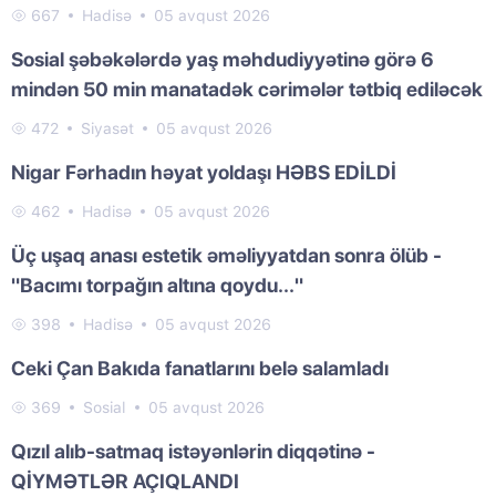
667
Hadisə
05 avqust 2026
Sosial şəbəkələrdə yaş məhdudiyyətinə görə 6
mindən 50 min manatadək cərimələr tətbiq ediləcək
472
Siyasət
05 avqust 2026
Nigar Fərhadın həyat yoldaşı HƏBS EDİLDİ
462
Hadisə
05 avqust 2026
Üç uşaq anası estetik əməliyyatdan sonra ölüb -
"Bacımı torpağın altına qoydu..."
398
Hadisə
05 avqust 2026
Ceki Çan Bakıda fanatlarını belə salamladı
369
Sosial
05 avqust 2026
Qızıl alıb-satmaq istəyənlərin diqqətinə -
QİYMƏTLƏR AÇIQLANDI