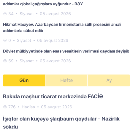
addımlar qlobal çağırışlara uyğundur - RƏY
34
Siyasət
05 avqust 2026
Hikmət Hacıyev: Azərbaycan Ermənistanla sülh prosesini əməli
addımlarla sübut edib
0
Siyasət
05 avqust 2026
Dövlət mülkiyyətində olan əsas vəsaitlərin verilməsi qaydası dəyişib
59
Siyasət
05 avqust 2026
Gün
Həftə
Ay
Bakıda məşhur ticarət mərkəzində FACİƏ
776
Hadisə
05 avqust 2026
İşıqfor olan küçəyə şlaqbaum qoydular - Nazirlik
sökdü