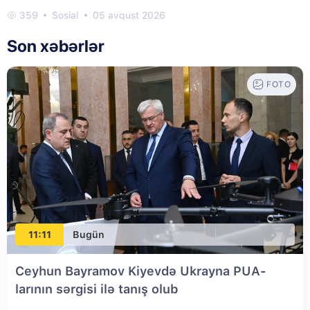
359
Sosial
05 avqust 2026
Son xəbərlər
FOTO
11:11
Bugün
Ceyhun Bayramov Kiyevdə Ukrayna PUA-
larının sərgisi ilə tanış olub