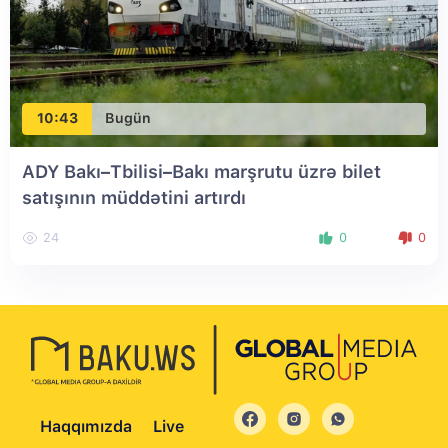
10:43
Bugün
ADY Bakı–Tbilisi–Bakı marşrutu üzrə bilet
satışının müddətini artırdı
24
0
0
Haqqımızda
Live