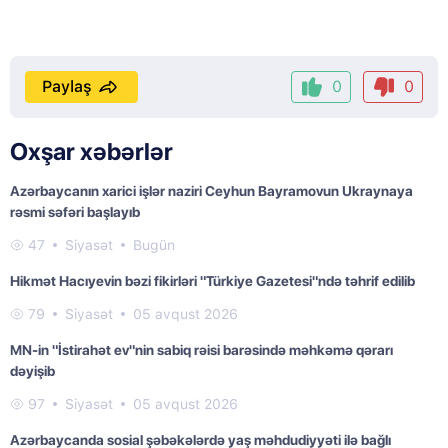
Paylaş
0
0
Oxşar xəbərlər
Azərbaycanın xarici işlər naziri Ceyhun Bayramovun Ukraynaya
rəsmi səfəri başlayıb
47
Siyasət
Bugün
Hikmət Hacıyevin bəzi fikirləri "Türkiye Gazetesi"ndə təhrif edilib
79
Siyasət
05 avqust 2026
MN-in "İstirahət ev"nin sabiq rəisi barəsində məhkəmə qərarı
dəyişib
97
Siyasət
05 avqust 2026
Azərbaycanda sosial şəbəkələrdə yaş məhdudiyyəti ilə bağlı