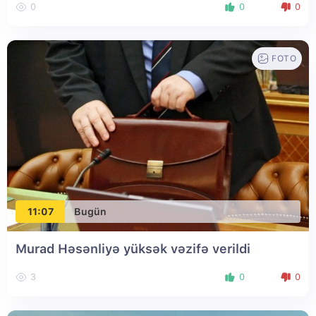
0
0
0
FOTO
11:07
Bugün
Murad Həsənliyə yüksək vəzifə verildi
3
0
0