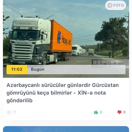
FOTO
11:02
Bugün
Azərbaycanlı sürücülər günlərdir Gürcüstan
gömrüyünü keçə bilmirlər - XİN-ə nota
göndərilib
11
0
0