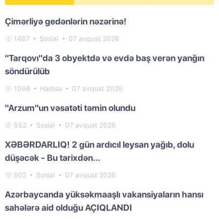
Çimərliyə gedənlərin nəzərinə!
1467
Sosial
07 avqust 2026
"Tarqovı"da 3 obyektdə və evdə baş verən yanğın
söndürülüb
1068
Hadisə
07 avqust 2026
"Arzum"un vəsatəti təmin olundu
552
Sosial
07 avqust 2026
XƏBƏRDARLIQ! 2 gün ardıcıl leysan yağıb, dolu
düşəcək - Bu tarixdən...
502
Sosial
07 avqust 2026
Azərbaycanda yüksəkmaaşlı vakansiyaların hansı
sahələrə aid olduğu AÇIQLANDI