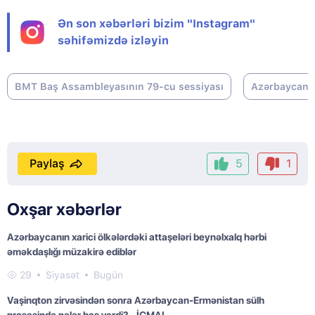
Ən son xəbərləri bizim "Instagram"
səhifəmizdə izləyin
BMT Baş Assambleyasının 79-cu sessiyası
Azərbaycan
Paylaş
5
1
Oxşar xəbərlər
Azərbaycanın xarici ölkələrdəki attaşeləri beynəlxalq hərbi
əməkdaşlığı müzakirə ediblər
29
Siyasət
Bugün
Vaşinqton zirvəsindən sonra Azərbaycan-Ermənistan sülh