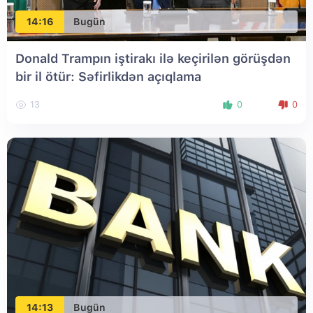
14:16
Bugün
Donald Trampın iştirakı ilə keçirilən görüşdən
bir il ötür: Səfirlikdən açıqlama
13
0
0
14:13
Bugün