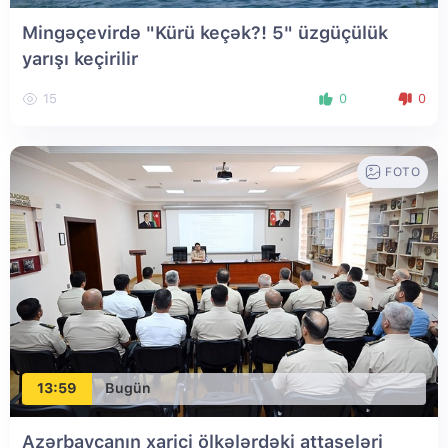
Mingəçevirdə "Kürü keçək?! 5" üzgüçülük
yarışı keçirilir
15
0
0
FOTO
13:59
Bugün
Azərbaycanın xarici ölkələrdəki attaşeləri