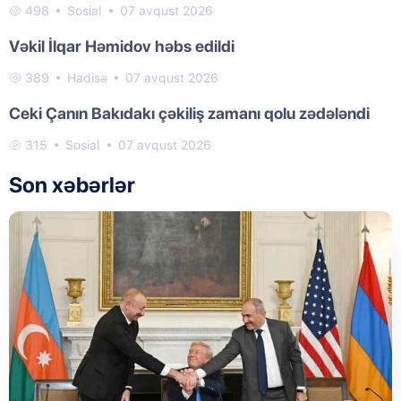
498
Sosial
07 avqust 2026
Vəkil İlqar Həmidov həbs edildi
389
Hadisə
07 avqust 2026
Ceki Çanın Bakıdakı çəkiliş zamanı qolu zədələndi
315
Sosial
07 avqust 2026
Son xəbərlər