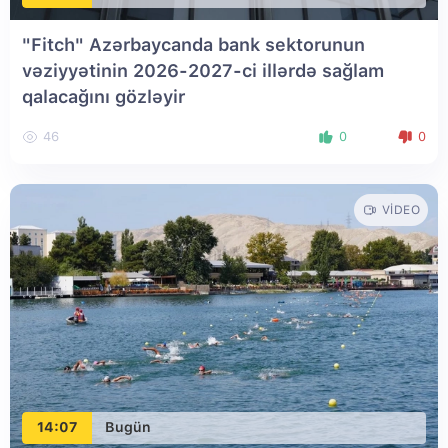
"Fitch" Azərbaycanda bank sektorunun
vəziyyətinin 2026-2027-ci illərdə sağlam
qalacağını gözləyir
46
0
0
VIDEO
14:07
Bugün