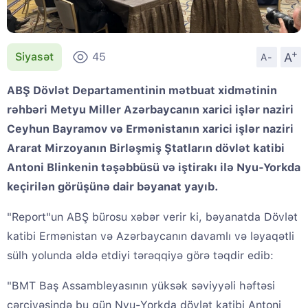
+
A
Siyasət
45
A-
ABŞ Dövlət Departamentinin mətbuat xidmətinin
rəhbəri Metyu Miller Azərbaycanın xarici işlər naziri
Ceyhun Bayramov və Ermənistanın xarici işlər naziri
Ararat Mirzoyanın Birləşmiş Ştatların dövlət katibi
Antoni Blinkenin təşəbbüsü və iştirakı ilə Nyu-Yorkda
keçirilən görüşünə dair bəyanat yayıb.
"Report"un ABŞ bürosu xəbər verir ki, bəyanatda Dövlət
katibi Ermənistan və Azərbaycanın davamlı və ləyaqətli
sülh yolunda əldə etdiyi tərəqqiyə görə təqdir edib:
"BMT Baş Assambleyasının yüksək səviyyəli həftəsi
çərçivəsində bu gün Nyu-Yorkda dövlət katibi Antoni