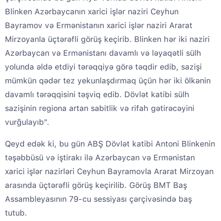
Blinken Azərbaycanın xarici işlər naziri Ceyhun
Bayramov və Ermənistanın xarici işlər naziri Ararat
Mirzoyanla üçtərəfli görüş keçirib. Blinken hər iki naziri
Azərbaycan və Ermənistanı davamlı və ləyaqətli sülh
yolunda əldə etdiyi tərəqqiyə görə təqdir edib, sazişi
mümkün qədər tez yekunlaşdırmaq üçün hər iki ölkənin
davamlı tərəqqisini təşviq edib. Dövlət katibi sülh
sazişinin regiona artan sabitlik və rifah gətirəcəyini
vurğulayıb".
Qeyd edək ki, bu gün ABŞ Dövlət katibi Antoni Blinkenin
təşəbbüsü və iştirakı ilə Azərbaycan və Ermənistan
xarici işlər nazirləri Ceyhun Bayramovla Ararat Mirzoyan
arasında üçtərəfli görüş keçirilib. Görüş BMT Baş
Assambleyasının 79-cu sessiyası çərçivəsində baş
tutub.