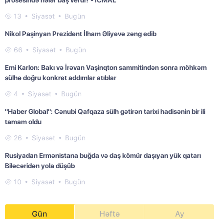
prosesində nələr baş verdi? - İCMAL
13
Siyasət
Bugün
Nikol Paşinyan Prezident İlham Əliyevə zəng edib
66
Siyasət
Bugün
Emi Karlon: Bakı və İrəvan Vaşinqton sammitindən sonra möhkəm
sülhə doğru konkret addımlar atıblar
4
Siyasət
Bugün
"Haber Global": Cənubi Qafqaza sülh gətirən tarixi hadisənin bir ili
tamam oldu
26
Siyasət
Bugün
Rusiyadan Ermənistana buğda və daş kömür daşıyan yük qatarı
Biləcəridən yola düşüb
10
Siyasət
Bugün
Gün
Həftə
Ay