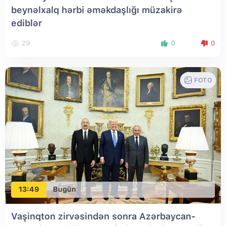
beynəlxalq hərbi əməkdaşlığı müzakirə
ediblər
29
0
0
FOTO
13:49
Bugün
Vaşinqton zirvəsindən sonra Azərbaycan-