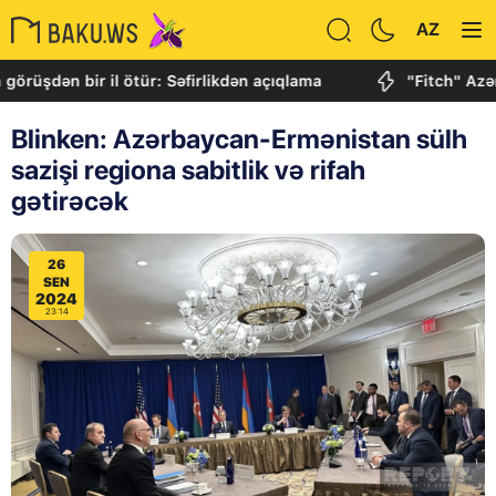
AZ
dən bir il ötür: Səfirlikdən açıqlama
"Fitch" Azərbayca
Blinken: Azərbaycan-Ermənistan sülh
sazişi regiona sabitlik və rifah
gətirəcək
26
SEN
2024
23:14