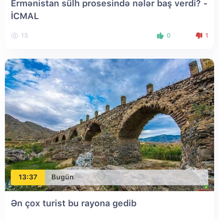
Ermənistan sülh prosesində nələr baş verdi? -
İCMAL
13
0
1
13:37
Bugün
Ən çox turist bu rayona gedib