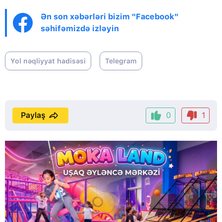
Ən son xəbərləri bizim "Facebook"
səhifəmizdə izləyin
Yol nəqliyyat hadisəsi
Telegram
Paylaş
0
1