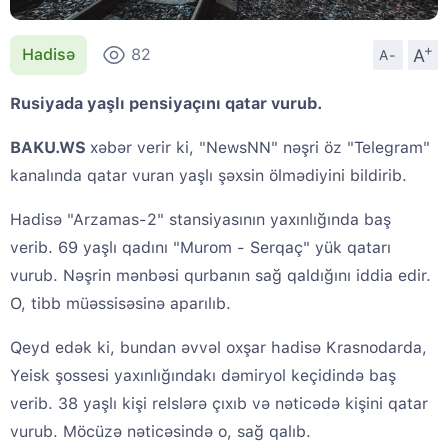
+
A
Hadisə
82
A-
Rusiyada yaşlı pensiyaçını qatar vurub.
BAKU.WS
xəbər verir ki, "NewsNN" nəşri öz "Telegram"
kanalında qatar vuran yaşlı şəxsin ölmədiyini bildirib.
Hadisə "Arzamas-2" stansiyasının yaxınlığında baş
verib. 69 yaşlı qadını "Murom - Serqaç" yük qatarı
vurub. Nəşrin mənbəsi qurbanın sağ qaldığını iddia edir.
O, tibb müəssisəsinə aparılıb.
Qeyd edək ki, bundan əvvəl oxşar hadisə Krasnodarda,
Yeisk şossesi yaxınlığındakı dəmiryol keçidində baş
verib. 38 yaşlı kişi relslərə çıxıb və nəticədə kişini qatar
vurub. Möcüzə nəticəsində o, sağ qalıb.