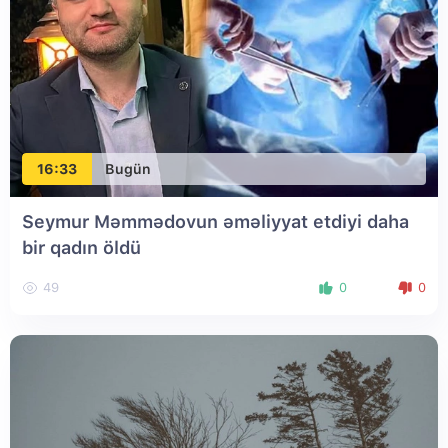
16:33
Bugün
Seymur Məmmədovun əməliyyat etdiyi daha
bir qadın öldü
49
0
0