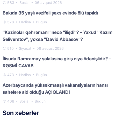
583
Sosial
06 avqust 2026
Bakıda 35 yaşlı vəzifəli şəxs evində ölü tapıldı
578
Hadisə
Bugün
"Kazinolar qəhrəmanı" necə "ilişdi"? - Yaxud "Kazım
Seliverstov", yoxsa "David Abbasov"?
510
Siyasət
06 avqust 2026
İlisuda Ramramay şəlaləsinə giriş niyə ödənişlidir? -
RƏSMİ CAVAB
473
Hadisə
Bugün
Azərbaycanda yüksəkmaaşlı vakansiyaların hansı
sahələrə aid olduğu AÇIQLANDI
408
Sosial
Bugün
Son xəbərlər