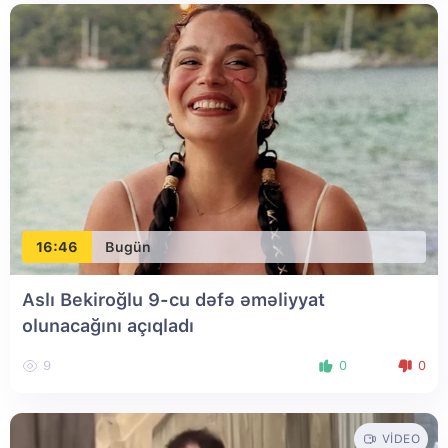
16:46
Bugün
Aslı Bekiroğlu 9-cu dəfə əməliyyat
olunacağını açıqladı
9
0
0
VIDEO