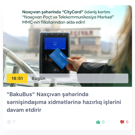
16:51
Bugün
"BakuBus" Naxçıvan şəhərində
sərnişindaşıma xidmətlərinə hazırlıq işlərini
davam etdirir
7
0
0