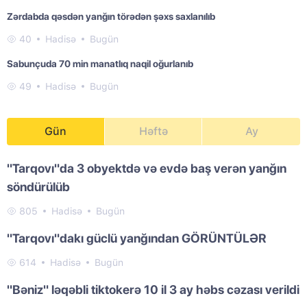
Zərdabda qəsdən yanğın törədən şəxs saxlanılıb
40
Hadisə
Bugün
Sabunçuda 70 min manatlıq naqil oğurlanıb
49
Hadisə
Bugün
Gün
Həftə
Ay
"Tarqovı"da 3 obyektdə və evdə baş verən yanğın
söndürülüb
805
Hadisə
Bugün
"Tarqovı"dakı güclü yanğından GÖRÜNTÜLƏR
614
Hadisə
Bugün
"Bəniz" ləqəbli tiktokerə 10 il 3 ay həbs cəzası verildi