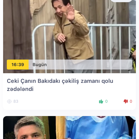
16:39
Bugün
Ceki Çanın Bakıdakı çəkiliş zamanı qolu
zədələndi
83
0
0