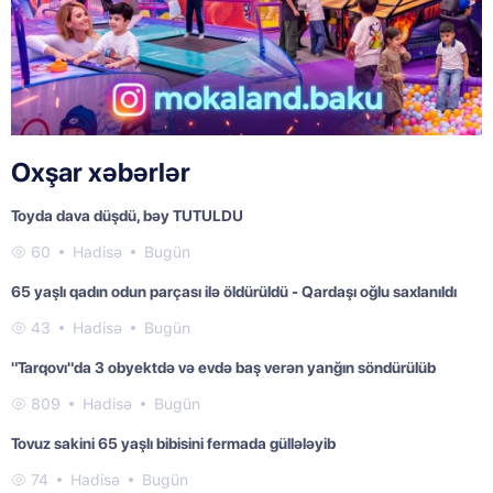
Oxşar xəbərlər
Toyda dava düşdü, bəy TUTULDU
60
Hadisə
Bugün
65 yaşlı qadın odun parçası ilə öldürüldü - Qardaşı oğlu saxlanıldı
43
Hadisə
Bugün
"Tarqovı"da 3 obyektdə və evdə baş verən yanğın söndürülüb
809
Hadisə
Bugün
Tovuz sakini 65 yaşlı bibisini fermada güllələyib
74
Hadisə
Bugün