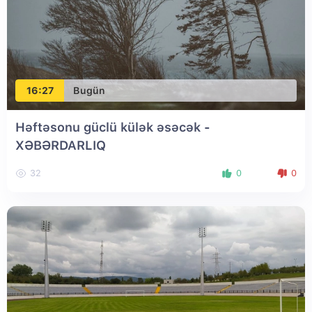
16:27
Bugün
Həftəsonu güclü külək əsəcək -
XƏBƏRDARLIQ
32
0
0