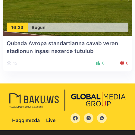
16:23
Bugün
Qubada Avropa standartlarına cavab verən
stadionun inşası nəzərdə tutulub
15
0
0
Haqqımızda
Live