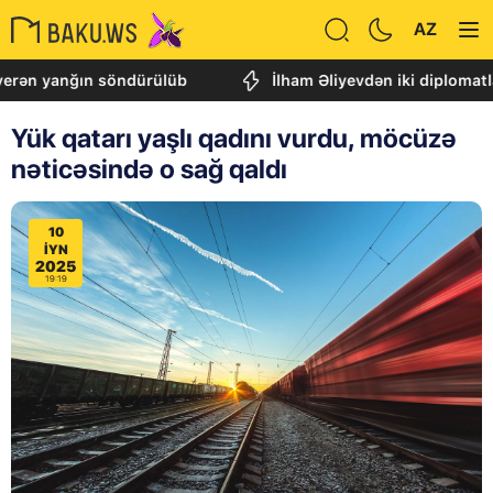
AZ
yanğın söndürülüb
İlham Əliyevdən iki diplomatla ba
Yük qatarı yaşlı qadını vurdu, möcüzə
nəticəsində o sağ qaldı
10
IYN
2025
19:19