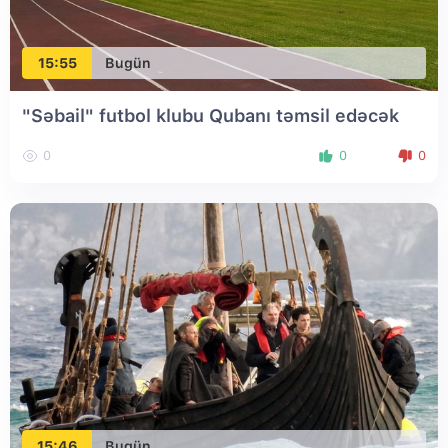
15:55
Bugün
"Səbail" futbol klubu Qubanı təmsil edəcək
0
0
0
15:46
Bugün