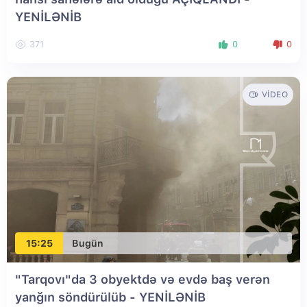
YENİLƏNİB
371
0
0
VIDEO
15:25
Bugün
"Tarqovı"da 3 obyektdə və evdə baş verən
yanğın söndürülüb
- YENİLƏNİB