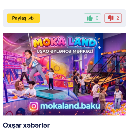
Paylaş
0
2
Oxşar xəbərlər