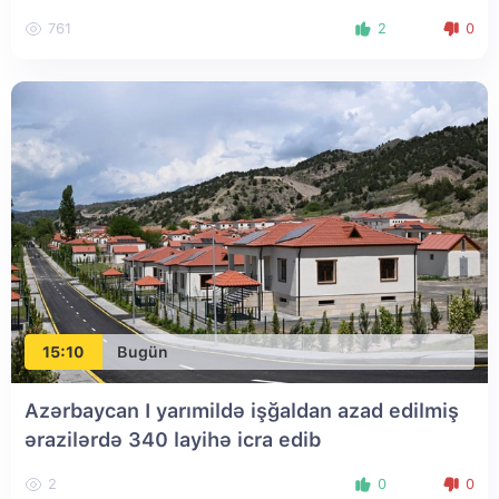
761
2
0
15:10
Bugün
Azərbaycan I yarımildə işğaldan azad edilmiş
ərazilərdə 340 layihə icra edib
2
0
0