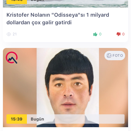
Kristofer Nolanın "Odisseya"sı 1 milyard
dollardan çox gəlir gətirdi
21
0
0
FOTO
15:39
Bugün