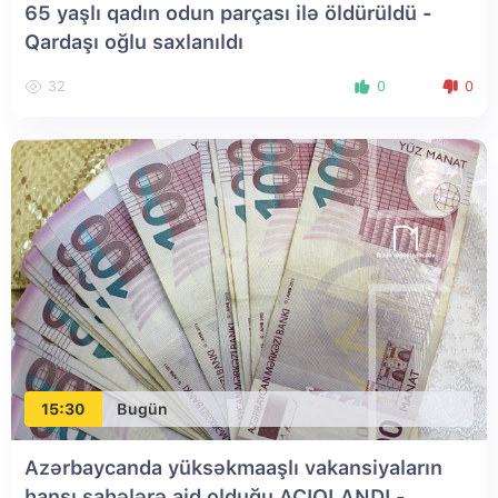
65 yaşlı qadın odun parçası ilə öldürüldü -
Qardaşı oğlu saxlanıldı
32
0
0
15:30
Bugün
Azərbaycanda yüksəkmaaşlı vakansiyaların
hansı sahələrə aid olduğu AÇIQLANDI
-