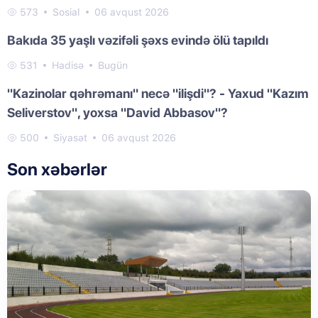
573
Sosial
06 avqust 2026
Bakıda 35 yaşlı vəzifəli şəxs evində ölü tapıldı
531
Hadisə
Bugün
"Kazinolar qəhrəmanı" necə "ilişdi"? - Yaxud "Kazım
Seliverstov", yoxsa "David Abbasov"?
500
Siyasət
06 avqust 2026
Son xəbərlər