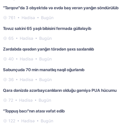
"Tarqovı"da 3 obyektdə və evdə baş verən yanğın söndürülüb
761
Hadisə
Bugün
Tovuz sakini 65 yaşlı bibisini fermada güllələyib
65
Hadisə
Bugün
Zərdabda qəsdən yanğın törədən şəxs saxlanılıb
40
Hadisə
Bugün
Sabunçuda 70 min manatlıq naqil oğurlanıb
36
Hadisə
Bugün
Qara dənizdə azərbaycanlıların olduğu gəmiyə PUA hücumu
72
Hadisə
Bugün
"Toppuş bacı"nın atası vəfat edib
122
Hadisə
Bugün