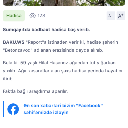
+
A
Hadisə
128
A-
Sumqayıtda bədbəxt hadisə baş verib.
BAKU.WS
"Report"a istinadən verir ki, hadisə şəhərin
"Betonzavod" adlanan ərazisində qeydə alınıb.
Belə ki, 59 yaşlı Hilal Həsənov ağacdan tut yığarkən
yıxılıb. Ağır xəsarətlər alan şəxs hadisə yerində həyatını
itirib.
Faktla bağlı araşdırma aparılır.
Ən son xəbərləri bizim "Facebook"
səhifəmizdə izləyin