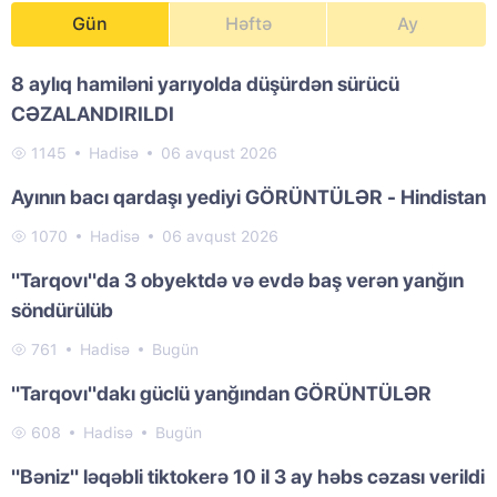
Gün
Həftə
Ay
8 aylıq hamiləni yarıyolda düşürdən sürücü
CƏZALANDIRILDI
1145
Hadisə
06 avqust 2026
Ayının bacı qardaşı yediyi GÖRÜNTÜLƏR - Hindistan
1070
Hadisə
06 avqust 2026
"Tarqovı"da 3 obyektdə və evdə baş verən yanğın
söndürülüb
761
Hadisə
Bugün
"Tarqovı"dakı güclü yanğından GÖRÜNTÜLƏR
608
Hadisə
Bugün
"Bəniz" ləqəbli tiktokerə 10 il 3 ay həbs cəzası verildi