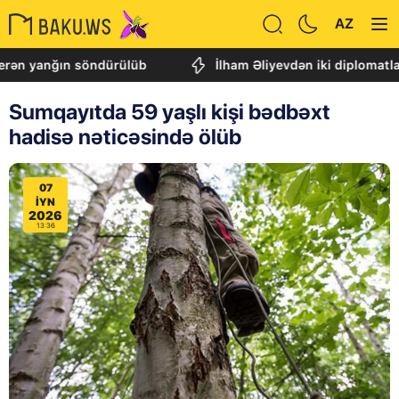
AZ
anğın söndürülüb
İlham Əliyevdən iki diplomatla ba
Sumqayıtda 59 yaşlı kişi bədbəxt
hadisə nəticəsində ölüb
07
IYN
2026
13:36