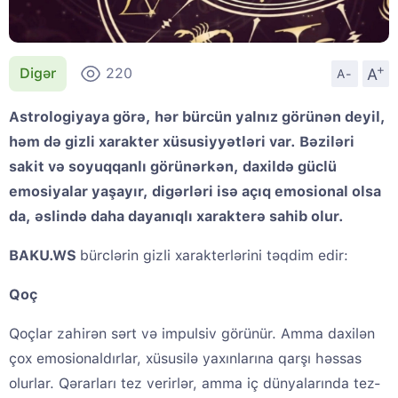
+
A
Digər
220
A-
Astrologiyaya görə, hər bürcün yalnız görünən deyil,
həm də gizli xarakter xüsusiyyətləri var. Bəziləri
sakit və soyuqqanlı görünərkən, daxildə güclü
emosiyalar yaşayır, digərləri isə açıq emosional olsa
da, əslində daha dayanıqlı xarakterə sahib olur.
BAKU.WS
bürclərin gizli xarakterlərini təqdim edir:
Qoç
Qoçlar zahirən sərt və impulsiv görünür. Amma daxilən
çox emosionaldırlar, xüsusilə yaxınlarına qarşı həssas
olurlar. Qərarları tez verirlər, amma iç dünyalarında tez-