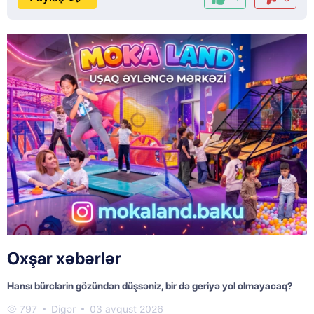
Oxşar xəbərlər
Hansı bürclərin gözündən düşsəniz, bir də geriyə yol olmayacaq?
797
Digər
03 avqust 2026