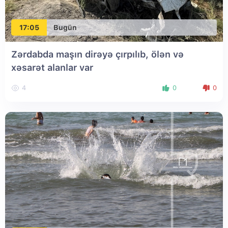
17:05
Bugün
Zərdabda maşın dirəyə çırpılıb, ölən və
xəsarət alanlar var
4
0
0