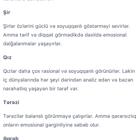
Şir
Şirlər özlərini güclü və soyuqqanlı göstərməyi sevirlər.
Amma tərif və diqqət görmədikdə daxildə emosional
dalğalanmalar yaşayırlar.
Qız
Qızlar daha çox rasional və soyuqqanlı görünürlər. Lakin
iç dünyalarında hər şeyi dərindən analiz edən və bəzən
narahatlıq yaşayan bir tərəf var.
Tərəzi
Tərəzilər balanslı görünməyə çalışırlar. Amma qərarsızlıq
onların emosional gərginliyinə səbəb olur.
Əqrəb