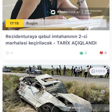
17:15
Bugün
Rezidenturaya qəbul imtahanının 2-ci
mərhələsi keçiriləcək - TARİX AÇIQLANDI
0
0
0
FOTO