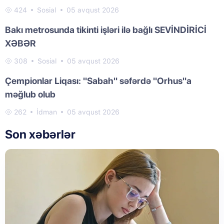
424
Sosial
05 avqust 2026
Bakı metrosunda tikinti işləri ilə bağlı SEVİNDİRİCİ
XƏBƏR
308
Sosial
05 avqust 2026
Çempionlar Liqası: "Sabah" səfərdə "Orhus"a
məğlub olub
262
İdman
05 avqust 2026
Son xəbərlər