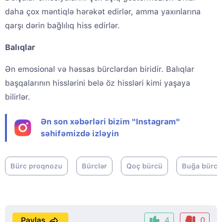
daha çox məntiqlə hərəkət edirlər, amma yaxınlarına
qarşı dərin bağlılıq hiss edirlər.
Balıqlar
Ən emosional və həssas bürclərdən biridir. Balıqlar
başqalarının hisslərini belə öz hissləri kimi yaşaya
bilirlər.
Ən son xəbərləri bizim "Instagram"
səhifəmizdə izləyin
Bürc proqnozu
Bürclər
Qoç bürcü
Buğa bürcü
Paylaş
4
0