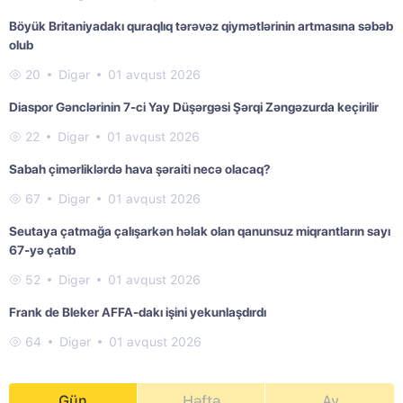
Böyük Britaniyadakı quraqlıq tərəvəz qiymətlərinin artmasına səbəb
olub
20
Digər
01 avqust 2026
Diaspor Gənclərinin 7-ci Yay Düşərgəsi Şərqi Zəngəzurda keçirilir
22
Digər
01 avqust 2026
Sabah çimərliklərdə hava şəraiti necə olacaq?
67
Digər
01 avqust 2026
Seutaya çatmağa çalışarkən həlak olan qanunsuz miqrantların sayı
67-yə çatıb
52
Digər
01 avqust 2026
Frank de Bleker AFFA-dakı işini yekunlaşdırdı
64
Digər
01 avqust 2026
Gün
Həftə
Ay