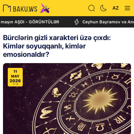
AZ
n AŞDI - GÖRÜNTÜLƏR
Ceyhun Bayramov və Andrey Sibiq
Bürclərin gizli xarakteri üzə çıxdı:
Kimlər soyuqqanlı, kimlər
emosionaldır?
11
MAY
2026
11:14