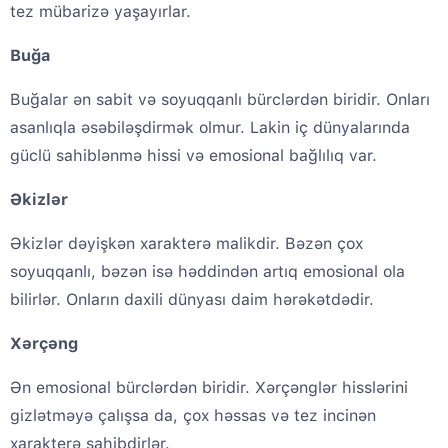
tez mübarizə yaşayırlar.
Buğa
Buğalar ən sabit və soyuqqanlı bürclərdən biridir. Onları
asanlıqla əsəbiləşdirmək olmur. Lakin iç dünyalarında
güclü sahiblənmə hissi və emosional bağlılıq var.
Əkizlər
Əkizlər dəyişkən xarakterə malikdir. Bəzən çox
soyuqqanlı, bəzən isə həddindən artıq emosional ola
bilirlər. Onların daxili dünyası daim hərəkətdədir.
Xərçəng
Ən emosional bürclərdən biridir. Xərçənglər hisslərini
gizlətməyə çalışsa da, çox həssas və tez incinən
xarakterə sahibdirlər.