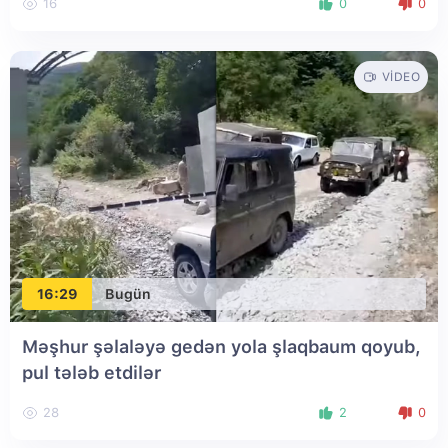
16
0
0
VIDEO
16:29
Bugün
Məşhur şəlaləyə gedən yola şlaqbaum qoyub,
pul tələb etdilər
28
2
0