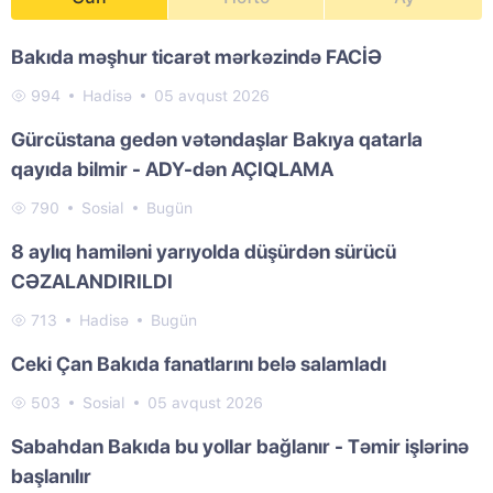
Bakıda məşhur ticarət mərkəzində FACİƏ
994
Hadisə
05 avqust 2026
Gürcüstana gedən vətəndaşlar Bakıya qatarla
qayıda bilmir - ADY-dən AÇIQLAMA
790
Sosial
Bugün
8 aylıq hamiləni yarıyolda düşürdən sürücü
CƏZALANDIRILDI
713
Hadisə
Bugün
Ceki Çan Bakıda fanatlarını belə salamladı
503
Sosial
05 avqust 2026
Sabahdan Bakıda bu yollar bağlanır - Təmir işlərinə
başlanılır