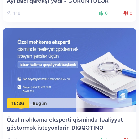
Ayı bacı qardaşı yedi - GÖRÜNTÜLƏR
148
0
0
16:36
Bugün
Özəl məhkəmə eksperti qismində fəaliyyət
göstərmək istəyənlərin DİQQƏTİNƏ