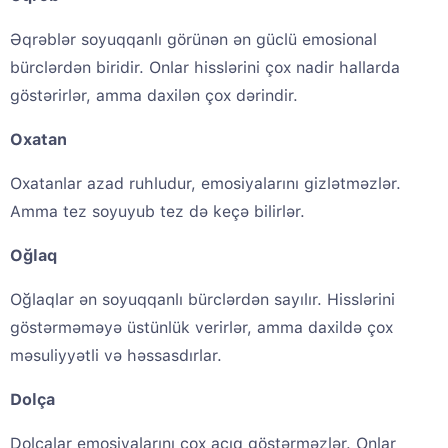
Əqrəblər soyuqqanlı görünən ən güclü emosional
bürclərdən biridir. Onlar hisslərini çox nadir hallarda
göstərirlər, amma daxilən çox dərindir.
Oxatan
Oxatanlar azad ruhludur, emosiyalarını gizlətməzlər.
Amma tez soyuyub tez də keçə bilirlər.
Oğlaq
Oğlaqlar ən soyuqqanlı bürclərdən sayılır. Hisslərini
göstərməməyə üstünlük verirlər, amma daxildə çox
məsuliyyətli və həssasdırlar.
Dolça
Dolçalar emosiyalarını çox açıq göstərməzlər. Onlar