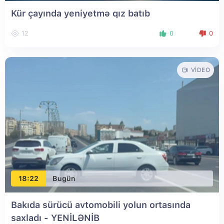
Kür çayında yeniyetmə qız batıb
12
0
0
VIDEO
18:22
Bugün
Bakıda sürücü avtomobili yolun ortasında
saxladı
- YENİLƏNİB