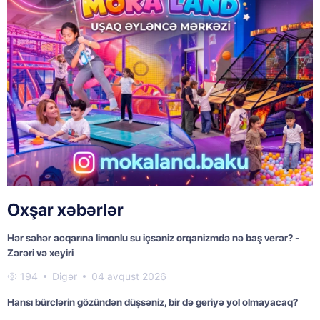
Oxşar xəbərlər
Hər səhər acqarına limonlu su içsəniz orqanizmdə nə baş verər? -
Zərəri və xeyiri
194
Digər
04 avqust 2026
Hansı bürclərin gözündən düşsəniz, bir də geriyə yol olmayacaq?