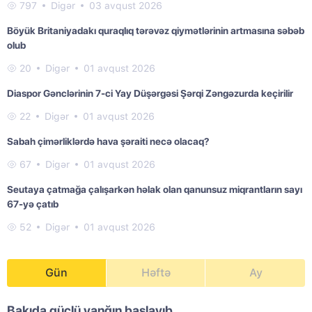
797
Digər
03 avqust 2026
Böyük Britaniyadakı quraqlıq tərəvəz qiymətlərinin artmasına səbəb
olub
20
Digər
01 avqust 2026
Diaspor Gənclərinin 7-ci Yay Düşərgəsi Şərqi Zəngəzurda keçirilir
22
Digər
01 avqust 2026
Sabah çimərliklərdə hava şəraiti necə olacaq?
67
Digər
01 avqust 2026
Seutaya çatmağa çalışarkən həlak olan qanunsuz miqrantların sayı
67-yə çatıb
52
Digər
01 avqust 2026
Gün
Həftə
Ay
Bakıda güclü yanğın başlayıb