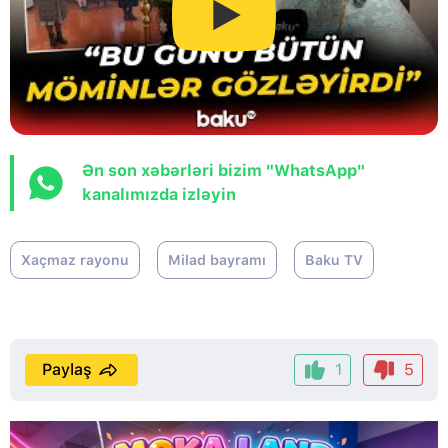
Ən son xəbərləri bizim "WhatsApp"
kanalımızda izləyin
Xaçmaz rayonu
Milad bayramı
Baku TV
Paylaş
1
5