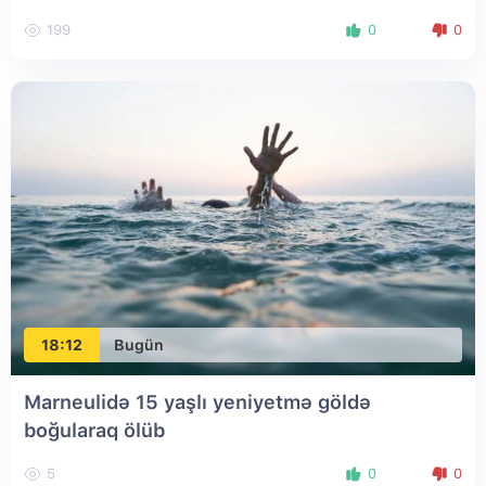
199
0
0
18:12
Bugün
Marneulidə 15 yaşlı yeniyetmə göldə
boğularaq ölüb
5
0
0