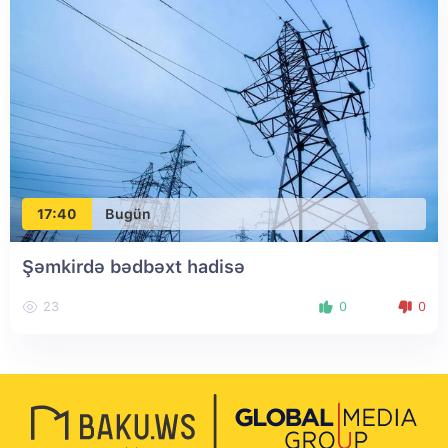
17:40
Bugün
Şəmkirdə bədbəxt hadisə
23
0
0