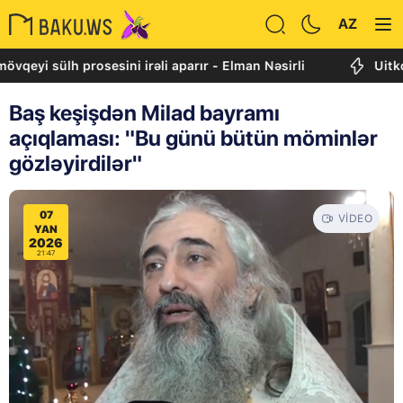
AZ
ülh prosesini irəli aparır - Elman Nəsirli
Uitkoff: Cənu
Baş keşişdən Milad bayramı
açıqlaması: "Bu günü bütün möminlər
gözləyirdilər"
07
VIDEO
YAN
2026
21:47