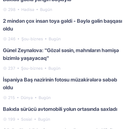
298
Hadisə
Bugün
2 mindən çox insan toya gəldi - Bəylə gəlin başqası
oldu
246
Şou-biznes
Bugün
Günel Zeynalova: "Gözəl səsin, mahnıların həmişə
bizimlə yaşayacaq"
237
Şou-biznes
Bugün
İspaniya Baş nazirinin fotosu müzakirələrə səbəb
oldu
215
Dünya
Bugün
Bakıda sürücü avtomobili yolun ortasında saxladı
199
Sosial
Bugün