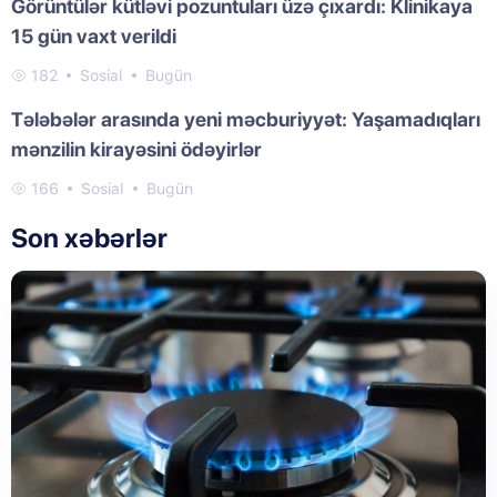
Görüntülər kütləvi pozuntuları üzə çıxardı: Klinikaya
15 gün vaxt verildi
182
Sosial
Bugün
Tələbələr arasında yeni məcburiyyət: Yaşamadıqları
mənzilin kirayəsini ödəyirlər
166
Sosial
Bugün
Son xəbərlər