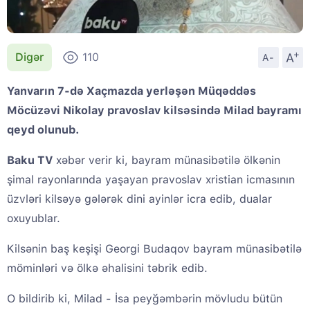
+
A
Digər
110
A-
Yanvarın 7-də Xaçmazda yerləşən Müqəddəs
Möcüzəvi Nikolay pravoslav kilsəsində Milad bayramı
qeyd olunub.
Baku TV
xəbər verir ki, bayram münasibətilə ölkənin
şimal rayonlarında yaşayan pravoslav xristian icmasının
üzvləri kilsəyə gələrək dini ayinlər icra edib, dualar
oxuyublar.
Kilsənin baş keşişi Georgi Budaqov bayram münasibətilə
möminləri və ölkə əhalisini təbrik edib.
O bildirib ki, Milad - İsa peyğəmbərin mövludu bütün