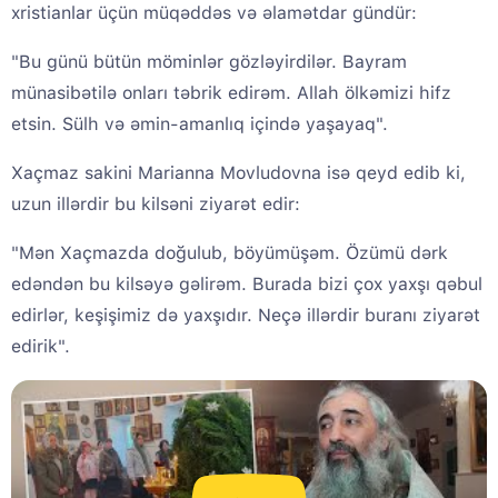
xristianlar üçün müqəddəs və əlamətdar gündür:
"Bu günü bütün möminlər gözləyirdilər. Bayram
münasibətilə onları təbrik edirəm. Allah ölkəmizi hifz
etsin. Sülh və əmin-amanlıq içində yaşayaq".
Xaçmaz sakini Marianna Movludovna isə qeyd edib ki,
uzun illərdir bu kilsəni ziyarət edir:
"Mən Xaçmazda doğulub, böyümüşəm. Özümü dərk
edəndən bu kilsəyə gəlirəm. Burada bizi çox yaxşı qəbul
edirlər, keşişimiz də yaxşıdır. Neçə illərdir buranı ziyarət
edirik".