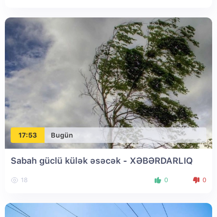
17:53
Bugün
Sabah güclü külək əsəcək - XƏBƏRDARLIQ
18
0
0