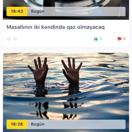
18:43
Bugün
Masallının iki kəndində qaz olmayacaq
10
0
0
18:28
Bugün