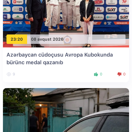
23:20
08 avqust 2026
Azərbaycan cüdoçusu Avropa Kubokunda
bürünc medal qazanıb
9
0
0