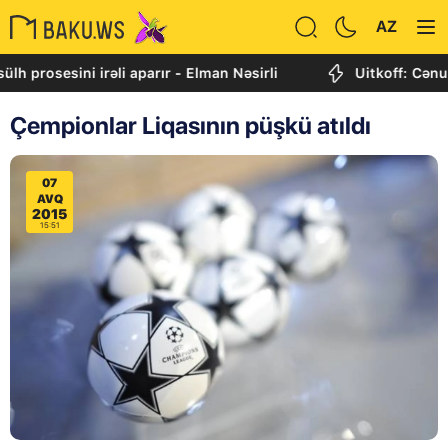
AZ
esini irəli aparır - Elman Nəsirli
Uitkoff: Cənubi Qafq
Çempionlar Liqasının püşkü atıldı
07
AVQ
2015
15:51