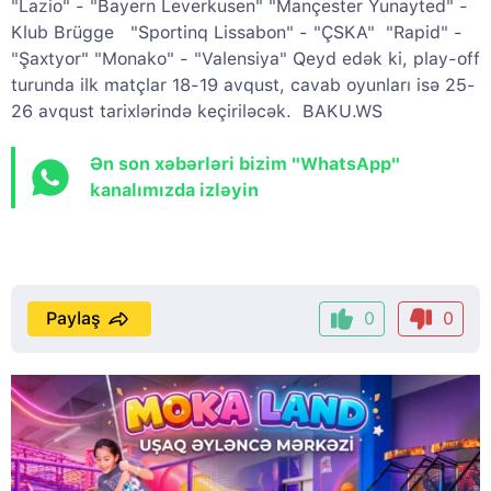
"Lazio" - "Bayern Leverkusen" "Mançester Yunayted" -
Klub Brügge "Sportinq Lissabon" - "ÇSKA" "Rapid" -
"Şaxtyor" "Monako" - "Valensiya" Qeyd edək ki, play-off
turunda ilk matçlar 18-19 avqust, cavab oyunları isə 25-
26 avqust tarixlərində keçiriləcək. BAKU.WS
Ən son xəbərləri bizim "WhatsApp"
kanalımızda izləyin
Paylaş
0
0