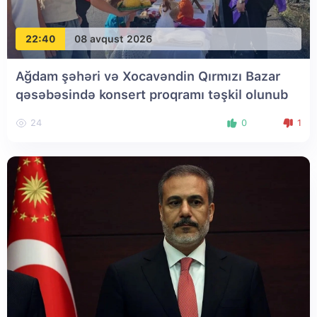
22:40
08 avqust 2026
Ağdam şəhəri və Xocavəndin Qırmızı Bazar
qəsəbəsində konsert proqramı təşkil olunub
24
0
1