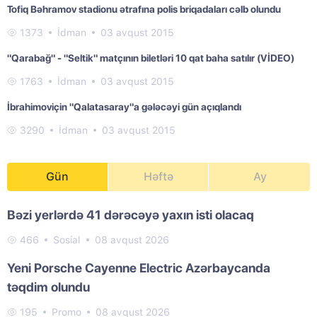
Tofiq Bəhramov stadionu ətrafına polis briqadaları cəlb olundu
1373
İdman
03 avqust 2015
"Qarabağ" - "Seltik" matçının biletləri 10 qat baha satılır (VİDEO)
1763
İdman
03 avqust 2015
İbrahimoviçin "Qalatasaray"a gələcəyi gün açıqlandı
3290
İdman
03 avqust 2015
Gün
Həftə
Ay
Bəzi yerlərdə 41 dərəcəyə yaxın isti olacaq
466
Sosial
08 avqust 2026
Yeni Porsche Cayenne Electric Azərbaycanda
təqdim olundu
195
Promo
08 avqust 2026