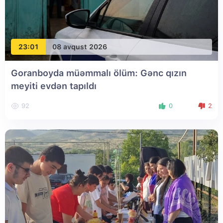
23:01
08 avqust 2026
Goranboyda müəmmalı ölüm: Gənc qızın
meyiti evdən tapıldı
92
0
2