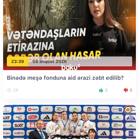
23:39
08 avqust 2026
Binədə meşə fonduna aid ərazi zəbt edilib?
28
2
0