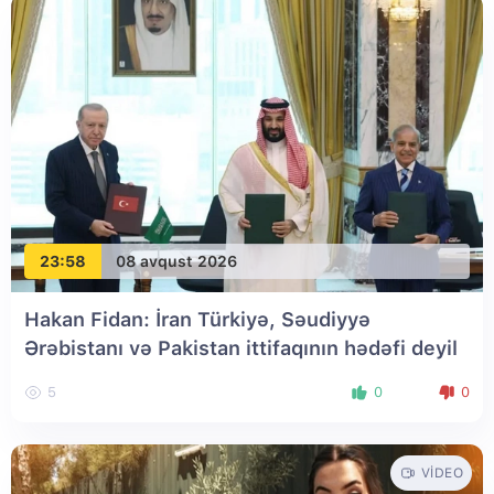
23:58
08 avqust 2026
Hakan Fidan: İran Türkiyə, Səudiyyə
Ərəbistanı və Pakistan ittifaqının hədəfi deyil
5
0
0
VIDEO