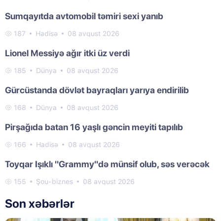
Sumqayıtda avtomobil təmiri sexi yanıb
187
Hadisə
08 avqust 2026
Lionel Messiyə ağır itki üz verdi
185
Dünya
08 avqust 2026
Gürcüstanda dövlət bayraqları yarıya endirilib
168
Dünya
08 avqust 2026
Pirşağıda batan 16 yaşlı gəncin meyiti tapılıb
166
Hadisə
08 avqust 2026
Toyqar Işıklı "Grammy"də münsif olub, səs verəcək
155
Şou-biznes
08 avqust 2026
Son xəbərlər