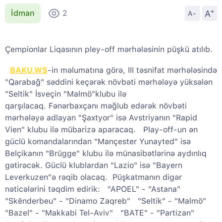
+
A
İdman
2
A-
Çempionlar Liqasının pley-off mərhələsinin püşkü atılıb.
BAKU.WS
-in məlumatına görə, III təsnifat mərhələsində
"Qarabağ" səddini keçərək növbəti mərhələyə yüksələn
"Seltik" İsveçin "Malmö"klubu ilə
qarşılacaq. Fənərbaxçanı məğlub edərək növbəti
mərhələyə adlayan "Şaxtyor" isə Avstriyanın "Rapid
Vien" klubu ilə mübarizə aparacaq. Play-off-un ən
güclü komandalarından "Mançester Yunayted" isə
Belçikanın "Brügge" klubu ilə münasibətlərinə aydınlıq
gətirəcək. Güclü klublardan "Lazio" isə "Bayern
Leverkuzen"ə rəqib olacaq. Püşkatmanın digər
nəticələrini təqdim edirik: "APOEL" - "Astana"
"Skënderbeu" - "Dinamo Zaqreb" "Seltik" - "Malmö"
"Bazel" - "Makkabi Tel-Aviv" "BATE" - "Partizan"