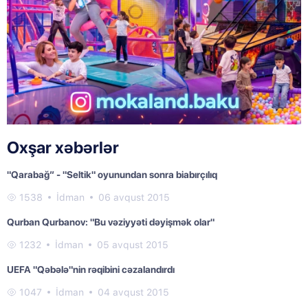
Oxşar xəbərlər
"Qarabağ” - "Seltik" oyunundan sonra biabırçılıq
1538
İdman
06 avqust 2015
Qurban Qurbanov: "Bu vəziyyəti dəyişmək olar"
1232
İdman
05 avqust 2015
UEFA "Qəbələ"nin rəqibini cəzalandırdı
1047
İdman
04 avqust 2015