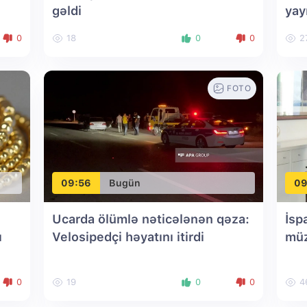
gəldi
yay
0
18
0
0
2
FOTO
09:56
Bugün
09
Ucarda ölümlə nəticələnən qəza:
İsp
ı
Velosipedçi həyatını itirdi
müz
0
19
0
0
4