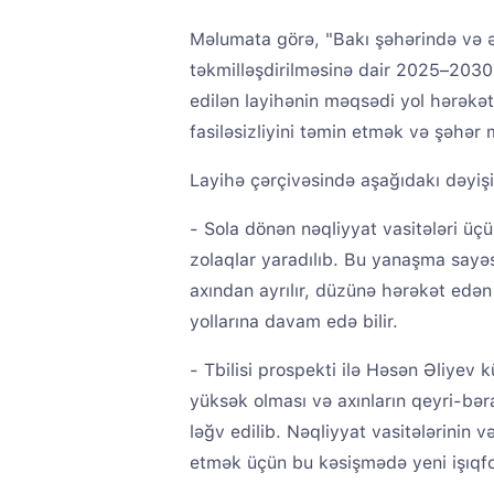
Məlumata görə, "Bakı şəhərində və ət
təkmilləşdirilməsinə dair 2025–2030-
edilən layihənin məqsədi yol hərəkəti
fasiləsizliyini təmin etmək və şəhər 
Layihə çərçivəsində aşağıdakı dəyişik
- Sola dönən nəqliyyat vasitələri üçü
zolaqlar yaradılıb. Bu yanaşma say
axından ayrılır, düzünə hərəkət edən 
yollarına davam edə bilir.
- Tbilisi prospekti ilə Həsən Əliyev 
yüksək olması və axınların qeyri-bə
ləğv edilib. Nəqliyyat vasitələrinin 
etmək üçün bu kəsişmədə yeni işıqfor