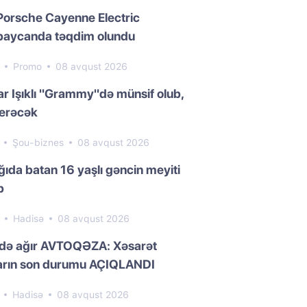
Porsche Cayenne Electric
baycanda təqdim olundu
9
Promo
08 avqust 2026
r Işıklı "Grammy"də münsif olub,
verəcək
6
Şou-biznes
08 avqust 2026
ğıda batan 16 yaşlı gəncin meyiti
b
6
Hadisə
08 avqust 2026
lidə ağır AVTOQƏZA: Xəsarət
ların son durumu AÇIQLANDI
2
Hadisə
08 avqust 2026