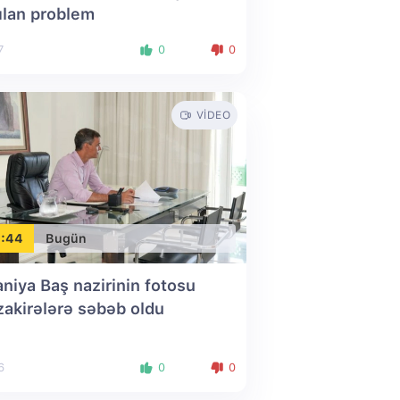
ılan problem
7
0
0
VIDEO
:44
Bugün
aniya Baş nazirinin fotosu
akirələrə səbəb oldu
6
0
0