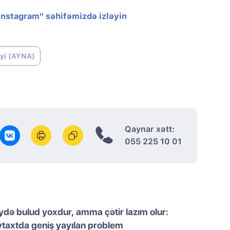
"Instagram" səhifəmizdə izləyin
iyi (AYNA)
Qaynar xətt:
055 225 10 01
də bulud yoxdur, amma çətir lazım olur:
taxtda geniş yayılan problem