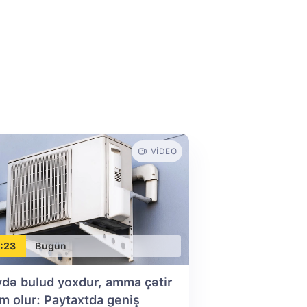
VIDEO
:23
Bugün
də bulud yoxdur, amma çətir
ım olur: Paytaxtda geniş