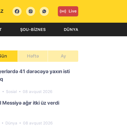
AZ
Live
T
ŞOU-BIZNES
DÜNYA
Gün
Həftə
Ay
yerlərdə 41 dərəcəyə yaxın isti
aq
6
Sosial
08 avqust 2026
l Messiyə ağır itki üz verdi
2
Dünya
08 avqust 2026