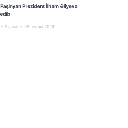
 Paşinyan Prezident İlham Əliyevə
 edib
1
Siyasət
08 avqust 2026