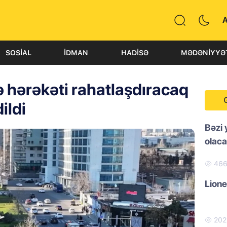
SOSIAL
İDMAN
HADISƏ
MƏDƏNIYYƏ
ə hərəkəti rahatlaşdıracaq
ildi
Bəzi 
olac
46
Lione
20