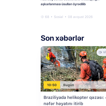
aşkarlanması üsulları öyrədilib
68
Sosial
08 avqust 2026
Son xəbərlər
V
10:50
Bugün
Braziliyada helikopter qəzası:
nəfər həyatını itirib