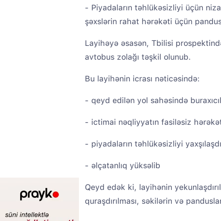
- Piyadaların təhlükəsizliyi üçün niza
şəxslərin rahat hərəkəti üçün pandusl
Layihəyə əsasən, Tbilisi prospektin
avtobus zolağı təşkil olunub.
Bu layihənin icrası nəticəsində:
- qeyd edilən yol sahəsində buraxıcılıq
- ictimai nəqliyyatın fasiləsiz hərəkət
- piyadaların təhlükəsizliyi yaxşılaşdır
- əlçatanlıq yüksəlib
Qeyd edək ki, layihənin yekunlaşdırıl
quraşdırılması, səkilərin və pandusları