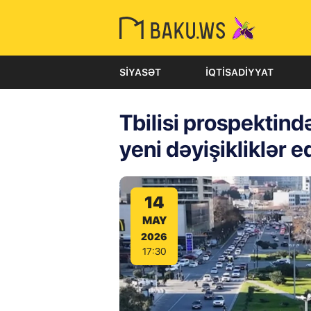
SIYASƏT
İQTISADIYYAT
Tbilisi prospektind
yeni dəyişikliklər ed
14
MAY
2026
17:30