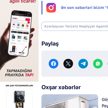
Ən son xəbərləri bizim 
Azərbaycan Yerüstü Nəqliyyat Agentl
Paylaş
Oxşar xəbərlər
Göy
Pay