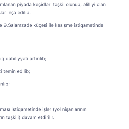
mlanan piyada keçidləri təşkil olunub, əlilliyi olan
ar inşa edilib.
də Ə.Salamzadə küçəsi ilə kəsişmə istiqamətində
 qabiliyyəti artırılıb;
i təmin edilib;
ılıb;
ması istiqamətində işlər (yol nişanlarının
n təşkili) davam etdirilir.