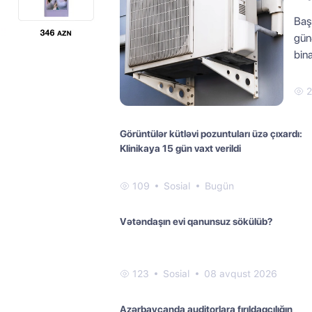
Başı
günə
bina
2
Görüntülər kütləvi pozuntuları üzə çıxardı:
Klinikaya 15 gün vaxt verildi
109
Sosial
Bugün
Vətəndaşın evi qanunsuz sökülüb?
123
Sosial
08 avqust 2026
Azərbaycanda auditorlara fırıldaqçılığın