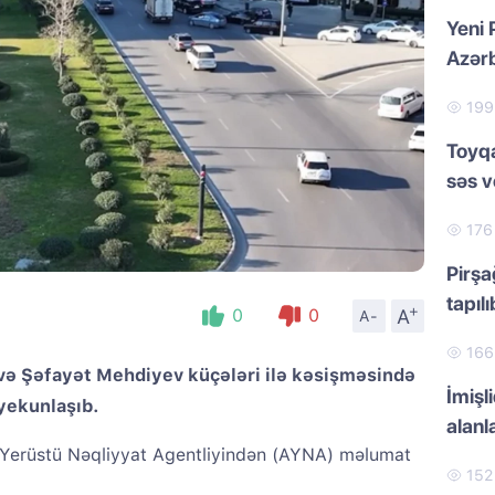
Yeni 
Azər
19
Toyqa
səs 
17
Pirşa
tapılı
+
A
0
0
A-
16
 və Şəfayət Mehdiyev küçələri ilə kəsişməsində
İmiş
 yekunlaşıb.
alan
Yerüstü Nəqliyyat Agentliyindən (AYNA) məlumat
15