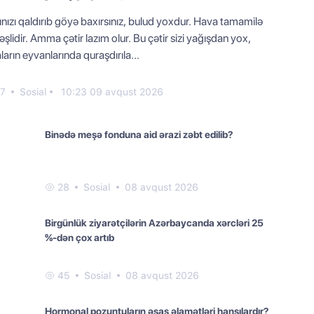
nızı qaldırıb göyə baxırsınız, bulud yoxdur. Hava tamamilə
şlidir. Amma çətir lazım olur. Bu çətir sizi yağışdan yox,
ların eyvanlarında quraşdırıla...
7
Sosial
10:23 09 avqust 2026
Binədə meşə fonduna aid ərazi zəbt edilib?
28
Sosial
08 avqust 2026
Birgünlük ziyarətçilərin Azərbaycanda xərcləri 25
%-dən çox artıb
45
Sosial
08 avqust 2026
Hormonal pozuntuların əsas əlamətləri hansılardır?