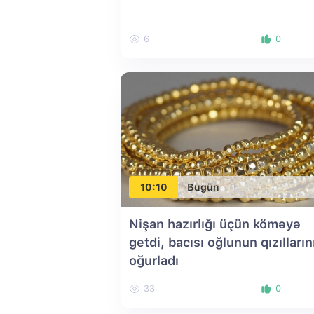
6
0
10:10
Bugün
Nişan hazırlığı üçün köməyə
getdi, bacısı oğlunun qızılların
oğurladı
33
0