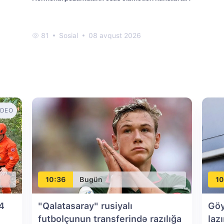
81
Sosial
08 avqust 2026
IDEO
10:36
Bugün
10
 4
"Qalatasaray" rusiyalı
Göy
futbolçunun transferində razılığa
laz