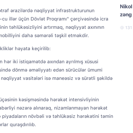
Nikol
raf ərazilərdə nəqliyyat infrastrukturunun
zəng
cu illər üçün Dövlət Proqramı" çərçivəsində icra
nin təhlükəsizliyini artırmaq, nəqliyyat axınının
13
mobilliyini daha səmərəli təşkil etməkdir.
liklər həyata keçirilib:
n hər iki istiqamətdə axından ayrılmış xüsusi
əsində dönmə əməliyyatı edən sürücülər ümumi
nəqliyyat vasitələri isə maneəsiz və sürətli şəkildə
küçəsinin kəsişməsində hərəkət intensivliyinin
rabərliyi nəzərə alınaraq, nizamlanmayan hərəkət
və piyadaların növbəli və təhlükəsiz hərəkətini təmin
lar quraşdırılıb.