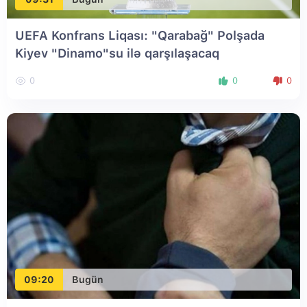
UEFA Konfrans Liqası: "Qarabağ" Polşada
Kiyev "Dinamo"su ilə qarşılaşacaq
0
0
0
09:20
Bugün