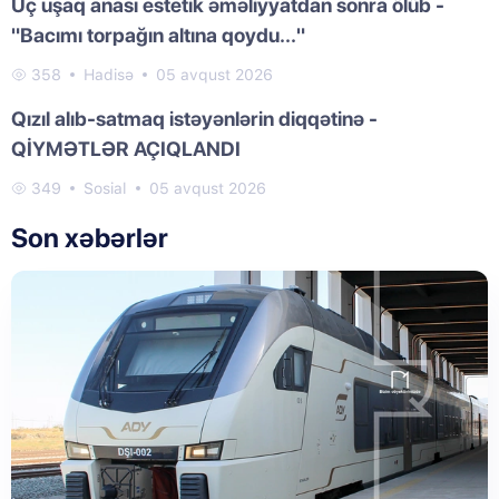
Üç uşaq anası estetik əməliyyatdan sonra ölüb -
"Bacımı torpağın altına qoydu..."
358
Hadisə
05 avqust 2026
Qızıl alıb-satmaq istəyənlərin diqqətinə -
QİYMƏTLƏR AÇIQLANDI
349
Sosial
05 avqust 2026
Son xəbərlər