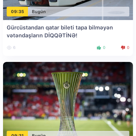
09:35
Bugün
Gürcüstandan qatar bileti tapa bilməyən
vətəndaşların DİQQƏTİNƏ!
6
0
0
09:31
Bugün