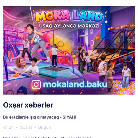
Oxşar xəbərlər
Bu ərazilərdə işıq olmayacaq - SİYAHI
24
Sosial
Bugün