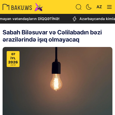
AZ
 vətəndaşların DİQQƏTİNƏ!
Azərbaycanda kimlər daha ç
Sabah Biləsuvar və Cəlilabadın bəzi
ərazilərində işıq olmayacaq
07
IYL
2026
23:51