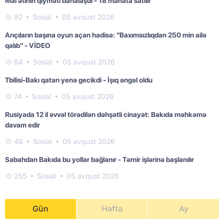
Mal ətinin qiyməti bahalaşdı - 18 manata satılır
92
Sosial
05 avqust 2026
Arıçıların başına oyun açan hadisə: "Baxımsızlıqdan 250 min ailə
qalıb" - VİDEO
84
Sosial
05 avqust 2026
Tbilisi-Bakı qatarı yenə gecikdi - İşıq əngəl oldu
74
Sosial
05 avqust 2026
Rusiyada 12 il əvvəl törədilən dəhşətli cinayət: Bakıda məhkəmə
davam edir
46
Sosial
05 avqust 2026
Sabahdan Bakıda bu yollar bağlanır - Təmir işlərinə başlanılır
255
Sosial
05 avqust 2026
Gün
Həftə
Ay