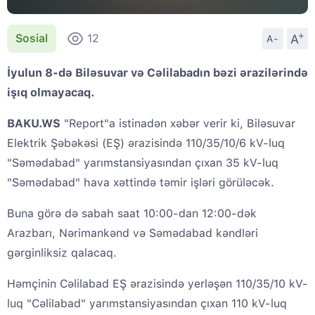
+
A
Sosial
12
A-
İyulun 8-də Biləsuvar və Cəlilabadın bəzi ərazilərində
işıq olmayacaq.
BAKU.WS
"Report"a istinadən xəbər verir ki, Biləsuvar
Elektrik Şəbəkəsi (EŞ) ərazisində 110/35/10/6 kV-luq
"Səmədabad" yarımstansiyasından çıxan 35 kV-luq
"Səmədabad" hava xəttində təmir işləri görüləcək.
Buna görə də sabah saat 10:00-dan 12:00-dək
Arazbarı, Nərimankənd və Səmədabad kəndləri
gərginliksiz qalacaq.
Həmçinin Cəlilabad EŞ ərazisində yerləşən 110/35/10 kV-
luq "Cəlilabad" yarımstansiyasından çıxan 110 kV-luq