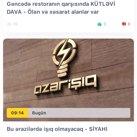
Gəncədə restoranın qarşısında KÜTLƏVİ
DAVA - Ölən və xəsarət alanlar var
19
0
0
09:14
Bugün
Bu ərazilərdə işıq olmayacaq - SİYAHI