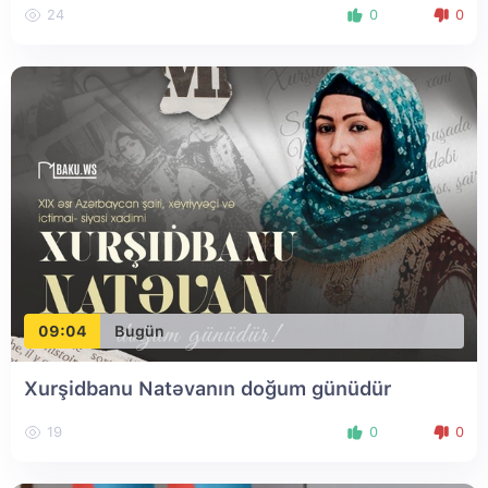
24
0
0
09:04
Bugün
Xurşidbanu Natəvanın doğum günüdür
19
0
0