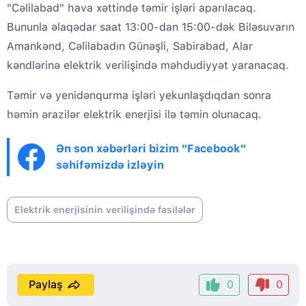
"Cəlilabad" hava xəttində təmir işləri aparılacaq.
Bununla əlaqədar saat 13:00-dan 15:00-dək Biləsuvarın
Amankənd, Cəlilabadın Günəşli, Sabirabad, Alar
kəndlərinə elektrik verilişində məhdudiyyət yaranacaq.
Təmir və yenidənqurma işləri yekunlaşdıqdan sonra
həmin ərazilər elektrik enerjisi ilə təmin olunacaq.
Ən son xəbərləri bizim "Facebook"
səhifəmizdə izləyin
Elektrik enerjisinin verilişində fasilələr
Paylaş
0
0