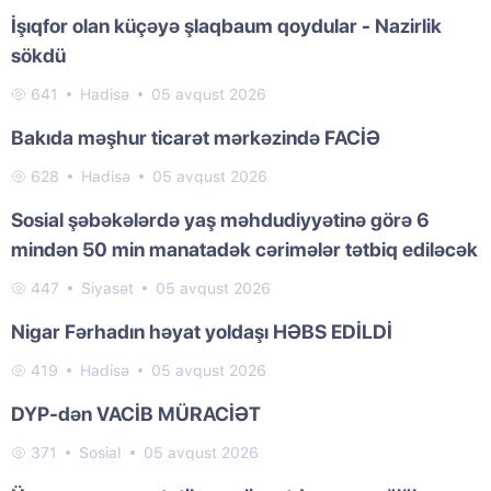
İşıqfor olan küçəyə şlaqbaum qoydular - Nazirlik
sökdü
641
Hadisə
05 avqust 2026
Bakıda məşhur ticarət mərkəzində FACİƏ
628
Hadisə
05 avqust 2026
Sosial şəbəkələrdə yaş məhdudiyyətinə görə 6
mindən 50 min manatadək cərimələr tətbiq ediləcək
447
Siyasət
05 avqust 2026
Nigar Fərhadın həyat yoldaşı HƏBS EDİLDİ
419
Hadisə
05 avqust 2026
DYP-dən VACİB MÜRACİƏT
371
Sosial
05 avqust 2026