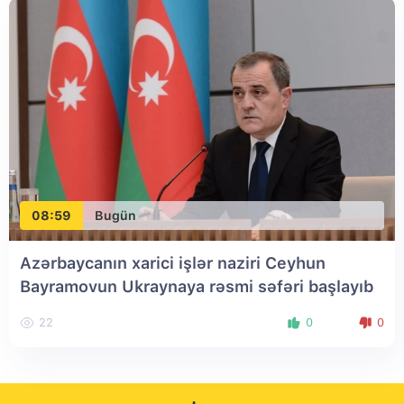
08:59
Bugün
Azərbaycanın xarici işlər naziri Ceyhun
Bayramovun Ukraynaya rəsmi səfəri başlayıb
22
0
0