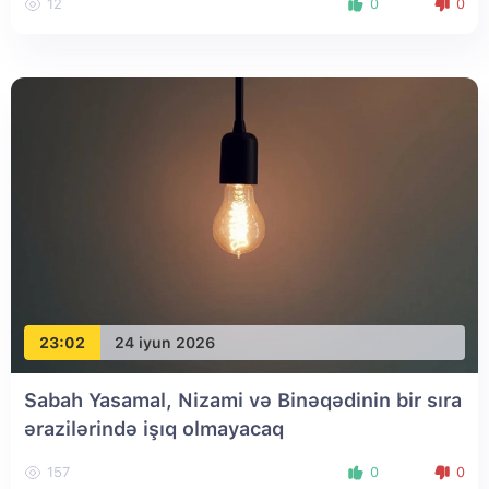
12
0
0
23:02
24 iyun 2026
Sabah Yasamal, Nizami və Binəqədinin bir sıra
ərazilərində işıq olmayacaq
157
0
0