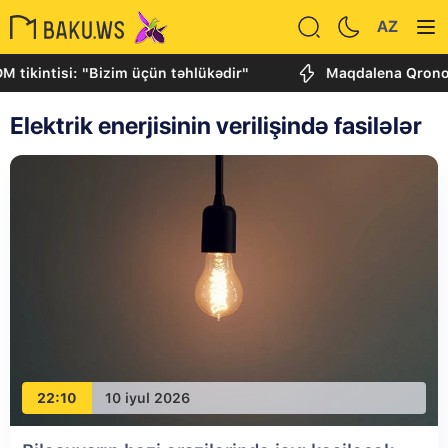
AZ
tikintisi: "Bizim üçün təhlükədir"
Maqdalena Qrono: Az
Elektrik enerjisinin verilişində fasilələr
22:10
10 iyul 2026