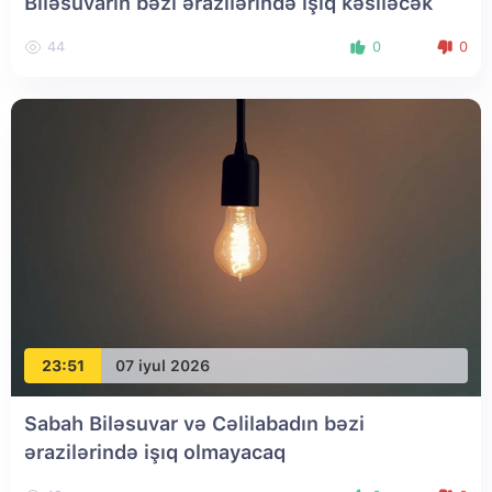
Biləsuvarın bəzi ərazilərində işıq kəsiləcək
44
0
0
23:51
07 iyul 2026
Sabah Biləsuvar və Cəlilabadın bəzi
ərazilərində işıq olmayacaq