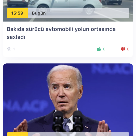
15:59
Bugün
Bakıda sürücü avtomobili yolun ortasında
saxladı
1
0
0