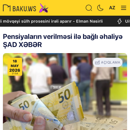
AZ
i sülh prosesini irəli aparır - Elman Nəsirli
Uitkoff: C
Pensiyaların verilməsi ilə bağlı əhaliyə
ŞAD XƏBƏR
18
AÇIQLAMA
MAY
2026
21:54