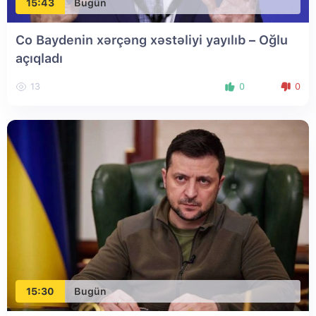
15:43
Bugün
Co Baydenin xərçəng xəstəliyi yayılıb – Oğlu
açıqladı
13
0
0
15:30
Bugün