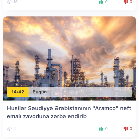
16
0
0
14:42
Bugün
Husilər Səudiyyə Ərəbistanının "Aramco" neft
emalı zavoduna zərbə endirib
4
0
0