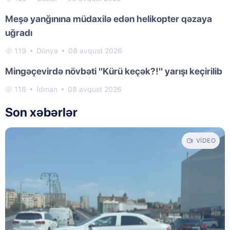
Meşə yanğınına müdaxilə edən helikopter qəzaya
uğradı
119
Dünya
08 avqust 2026
Mingəçevirdə növbəti "Kürü keçək?!" yarışı keçirilib
116
İdman
08 avqust 2026
Son xəbərlər
VIDEO