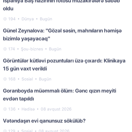
İspaniya Baş nazirinin fotosu müzakirələrə səbəb
oldu
194
Dünya
Bugün
Günel Zeynalova: "Gözəl səsin, mahnıların həmişə
bizimlə yaşayacaq"
174
Şou-biznes
Bugün
Görüntülər kütləvi pozuntuları üzə çıxardı: Klinikaya
15 gün vaxt verildi
168
Sosial
Bugün
Goranboyda müəmmalı ölüm: Gənc qızın meyiti
evdən tapıldı
136
Hadisə
08 avqust 2026
Vətəndaşın evi qanunsuz sökülüb?
129
Sosial
08 avqust 2026