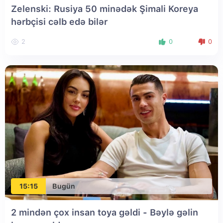
Zelenski: Rusiya 50 minədək Şimali Koreya
hərbçisi cəlb edə bilər
2
0
0
15:15
Bugün
2 mindən çox insan toya gəldi - Bəylə gəlin