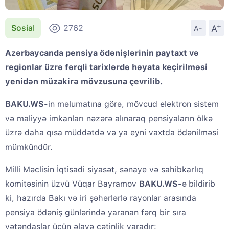
+
A
Sosial
2762
A-
Azərbaycanda pensiya ödənişlərinin paytaxt və
regionlar üzrə fərqli tarixlərdə həyata keçirilməsi
yenidən müzakirə mövzusuna çevrilib.
BAKU.WS
-in məlumatına görə, mövcud elektron sistem
və maliyyə imkanları nəzərə alınaraq pensiyaların ölkə
üzrə daha qısa müddətdə və ya eyni vaxtda ödənilməsi
mümkündür.
Milli Məclisin İqtisadi siyasət, sənaye və sahibkarlıq
komitəsinin üzvü Vüqar Bayramov
BAKU.WS
-ə
bildirib
ki, hazırda Bakı və iri şəhərlərlə rayonlar arasında
pensiya ödəniş günlərində yaranan fərq bir sıra
vətəndaşlar üçün əlavə çətinlik yaradır: