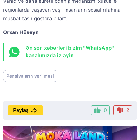
Vahid və daha sürətli ödəniş mexanizmi xüsusilə
regionlarda yaşayan yaşlı insanların sosial rifahına
müsbət təsir göstərə bilər".
Orxan Hüseyn
Ən son xəbərləri bizim "WhatsApp"
kanalımızda izləyin
Pensiyaların verilməsi
Paylaş
0
2