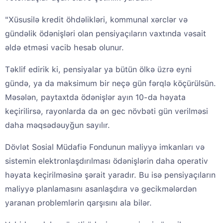
"Xüsusilə kredit öhdəlikləri, kommunal xərclər və
gündəlik ödənişləri olan pensiyaçıların vaxtında vəsait
əldə etməsi vacib hesab olunur.
Təklif edirik ki, pensiyalar ya bütün ölkə üzrə eyni
gündə, ya da maksimum bir neçə gün fərqlə köçürülsün.
Məsələn, paytaxtda ödənişlər ayın 10-da həyata
keçirilirsə, rayonlarda da ən gec növbəti gün verilməsi
daha məqsədəuyğun sayılır.
Dövlət Sosial Müdafiə Fondunun maliyyə imkanları və
sistemin elektronlaşdırılması ödənişlərin daha operativ
həyata keçirilməsinə şərait yaradır. Bu isə pensiyaçıların
maliyyə planlamasını asanlaşdıra və gecikmələrdən
yaranan problemlərin qarşısını ala bilər.