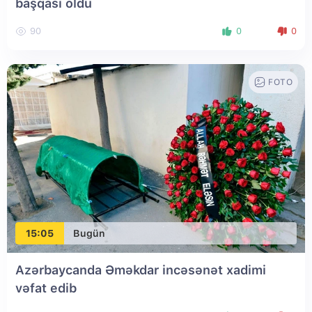
başqası oldu
90
0
0
FOTO
15:05
Bugün
Azərbaycanda Əməkdar incəsənət xadimi
vəfat edib