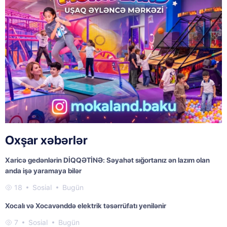
Oxşar xəbərlər
Xaricə gedənlərin DİQQƏTİNƏ: Səyahət sığortanız ən lazım olan
anda işə yaramaya bilər
18
Sosial
Bugün
Xocalı və Xocavənddə elektrik təsərrüfatı yenilənir
7
Sosial
Bugün