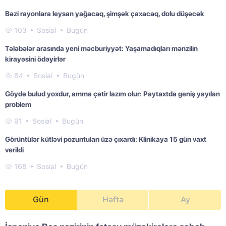
Bəzi rayonlara leysan yağacaq, şimşək çaxacaq, dolu düşəcək
103
Sosial
Bugün
Tələbələr arasında yeni məcburiyyət: Yaşamadıqları mənzilin
kirayəsini ödəyirlər
84
Sosial
Bugün
Göydə bulud yoxdur, amma çətir lazım olur: Paytaxtda geniş yayılan
problem
91
Sosial
Bugün
Görüntülər kütləvi pozuntuları üzə çıxardı: Klinikaya 15 gün vaxt
verildi
168
Sosial
Bugün
Gün
Həftə
Ay