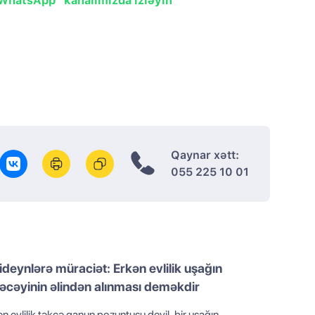
"WhatsApp" kanalımızda izləyin
Qaynar xətt:
055 225 10 01
ideynlərə müraciət: Erkən evlilik uşağın
əcəyinin əlindən alınması deməkdir
n evlilik təkcə qanun pozuntusu deyil, bir uşağın