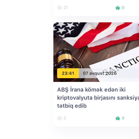
21
0
23:41
07 avqust 2026
ABŞ İrana kömək edən iki
kriptovalyuta birjasını sanksiy
tətbiq edib
3
0