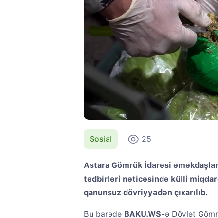
Sosial
25
Astara Gömrük İdarəsi əməkdaşları
tədbirləri nəticəsində külli miqda
qanunsuz dövriyyədən çıxarılıb.
Bu barədə
BAKU.WS
-ə Dövlət Gömr