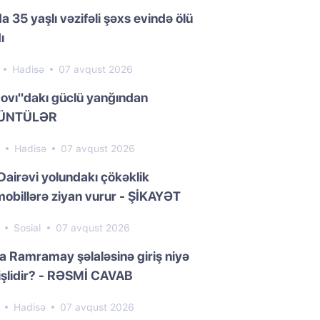
a 35 yaşlı vəzifəli şəxs evində ölü
ı
1
Hadisə
07 avqust 2026
ovı"dakı güclü yanğından
ÜNTÜLƏR
7
Hadisə
07 avqust 2026
Dairəvi yolundakı çökəklik
obillərə ziyan vurur - ŞİKAYƏT
7
Sosial
07 avqust 2026
da Ramramay şəlaləsinə giriş niyə
işlidir? - RƏSMİ CAVAB
0
Hadisə
07 avqust 2026