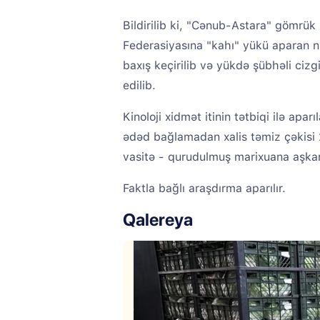
Bildirilib ki, "Cənub-Astara" gömrük
Federasiyasına "kahı" yükü aparan n
baxış keçirilib və yükdə şübhəli ci
edilib.
Kinoloji xidmət itinin tətbiqi ilə apar
ədəd bağlamadan xalis təmiz çəkisi 
vasitə - qurudulmuş marixuana aşkar
Faktla bağlı araşdırma aparılır.
Qalereya