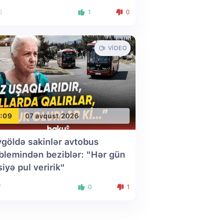
5
1
0
VIDEO
:09
07 avqust 2026
göldə sakinlər avtobus
blemindən beziblər: "Hər gün
siyə pul veririk"
7
0
1