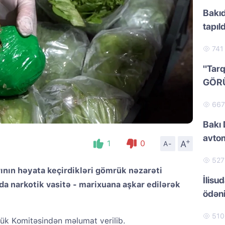
Bakıd
tapıld
74
"Tarq
GÖR
66
Bakı 
avtom
+
A
1
0
A-
52
nın həyata keçirdikləri gömrük nəzarəti
İlisu
rda narkotik vasitə - marixuana aşkar edilərək
ödən
51
ük Komitəsindən məlumat verilib.