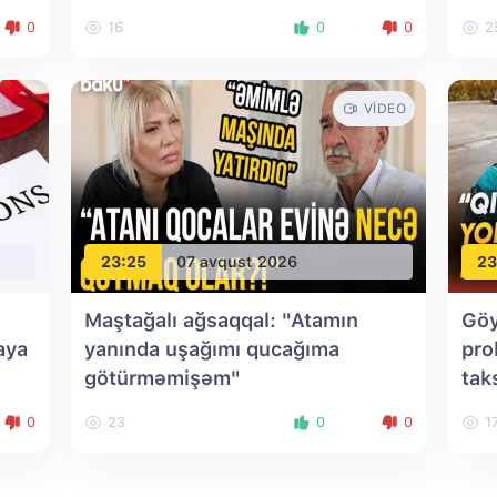
0
16
0
0
2
VIDEO
23:25
07 avqust 2026
23
Maştağalı ağsaqqal: "Atamın
Göy
aya
yanında uşağımı qucağıma
pro
götürməmişəm"
tak
0
23
0
0
1