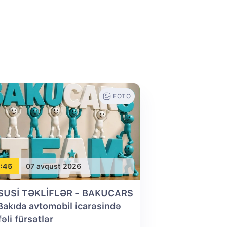
FOTO
:45
07 avqust 2026
SUSİ TƏKLİFLƏR - BAKUCARS
 Bakıda avtomobil icarəsində
fəli fürsətlər