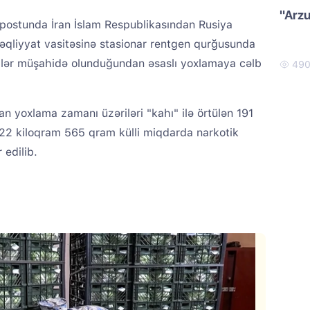
"Arzu
 postunda İran İslam Respublikasından Rusiya
əqliyyat vasitəsinə stasionar rentgen qurğusunda
zgilər müşahidə olunduğundan əsaslı yoxlamaya cəlb
49
ılan yoxlama zamanı üzəriləri "kahı" ilə örtülən 191
22 kiloqram 565 qram külli miqdarda narkotik
 edilib.