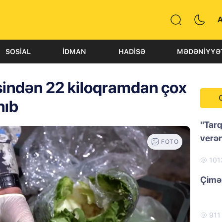
SOSIAL
İDMAN
HADISƏ
MƏDƏNIYYƏ
sindən 22 kiloqramdan çox
nıb
"Tarq
verən
FOTO
101
Çimər
91