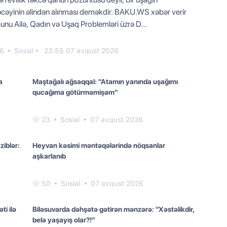
əcəyinin əlindən alınması deməkdir. BAKU.WS xəbər verir
bunu Ailə, Qadın və Uşaq Problemləri üzrə D...
6
Sosial
23:55 07 avqust 2026
a
Maştağalı ağsaqqal: "Atamın yanında uşağımı
qucağıma götürməmişəm"
23
Sosial
07 avqust 2026
iblər:
Heyvan kəsimi məntəqələrində nöqsanlar
aşkarlanıb
50
Sosial
07 avqust 2026
ti ilə
Biləsuvarda dəhşətə gətirən mənzərə: "Xəstəlikdir,
belə yaşayış olar?!"