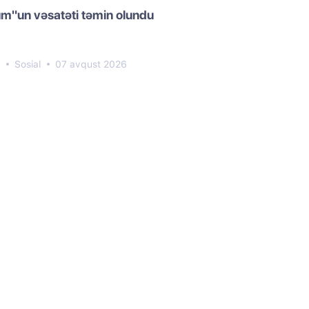
m"un vəsatəti təmin olundu
0
Sosial
07 avqust 2026