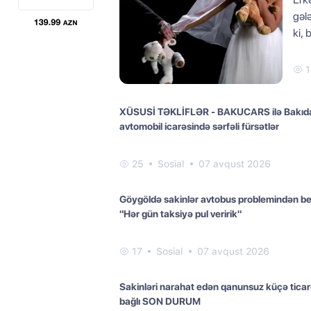
gəl
ki, 
1
XÜSUSİ TƏKLİFLƏR - BAKUCARS ilə Bakıd
avtomobil icarəsində sərfəli fürsətlər
25
Sosial
07 avqust 2026
Göygöldə sakinlər avtobus problemindən bez
"Hər gün taksiyə pul veririk"
17
Sosial
07 avqust 2026
Sakinləri narahat edən qanunsuz küçə ticarə
bağlı SON DURUM