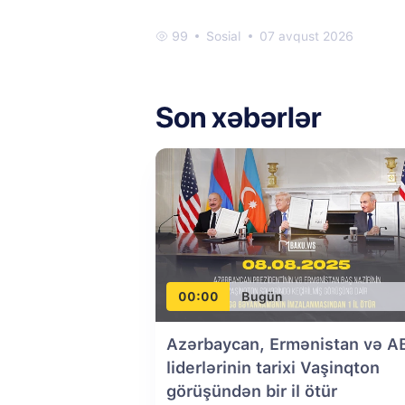
99
Sosial
07 avqust 2026
Son xəbərlər
00:00
Bugün
Azərbaycan, Ermənistan və A
liderlərinin tarixi Vaşinqton
görüşündən bir il ötür