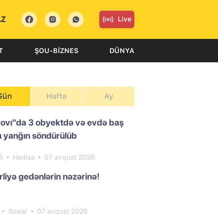
AZ
Live
T
ŞOU-BIZNES
DÜNYA
Gün
Həftə
Ay
ovı"da 3 obyektdə və evdə baş
 yanğın söndürülüb
3
Hadisə
07 avqust 2026
liyə gedənlərin nəzərinə!
1
Sosial
07 avqust 2026