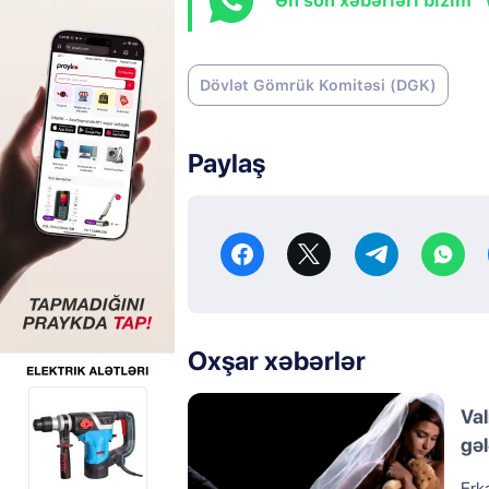
Ən son xəbərləri bizim 
Dövlət Gömrük Komitəsi (DGK)
Paylaş
Oxşar xəbərlər
Val
gəl
Erkə