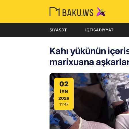
SIYASƏT
İQTISADIYYAT
Kahı yükünün içəri
marixuana aşkarla
02
IYN
2026
11:47