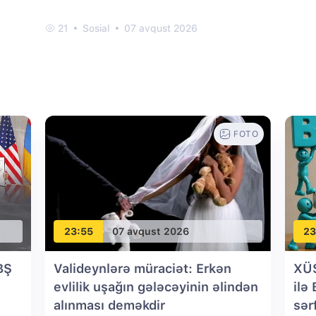
21
Sosial
07 avqust 2026
FOTO
23:55
07 avqust 2026
23
BŞ
Valideynlərə müraciət: Erkən
XÜ
evlilik uşağın gələcəyinin əlindən
ilə
alınması deməkdir
sər