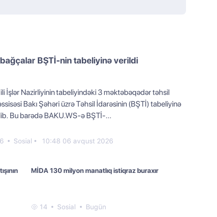
bağçalar BŞTİ-nin tabeliyinə verildi
li İşlər Nazirliyinin tabeliyindəki 3 məktəbəqədər təhsil
sisəsi Bakı Şəhəri üzrə Təhsil İdarəsinin (BŞTİ) tabeliyinə
ilib. Bu barədə BAKU.WS-ə BŞTİ-...
6
Sosial
10:48 06 avqust 2026
tışının
MİDA 130 milyon manatlıq istiqraz buraxır
14
Sosial
Bugün