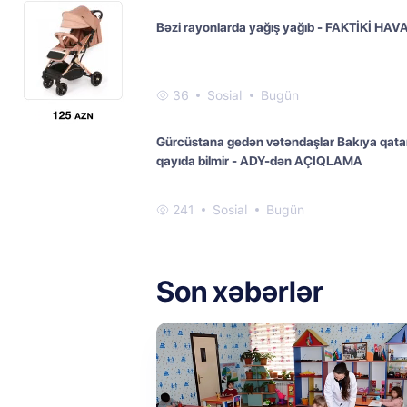
Bəzi rayonlarda yağış yağıb - FAKTİKİ HAV
36
Sosial
Bugün
Gürcüstana gedən vətəndaşlar Bakıya qata
qayıda bilmir - ADY-dən AÇIQLAMA
241
Sosial
Bugün
Son xəbərlər