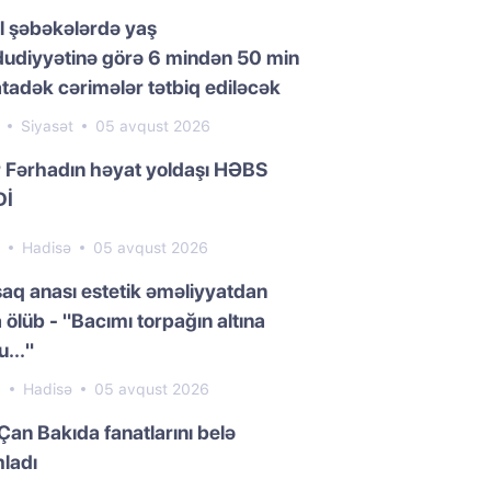
l şəbəkələrdə yaş
udiyyətinə görə 6 mindən 50 min
adək cərimələr tətbiq ediləcək
2
Siyasət
05 avqust 2026
 Fərhadın həyat yoldaşı HƏBS
Dİ
2
Hadisə
05 avqust 2026
aq anası estetik əməliyyatdan
 ölüb - "Bacımı torpağın altına
..."
0
Hadisə
05 avqust 2026
Çan Bakıda fanatlarını belə
ladı