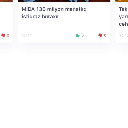
Ə
MİDA 130 milyon manatlıq
Tak
istiqraz buraxır
yar
cəh
0
14
0
0
1