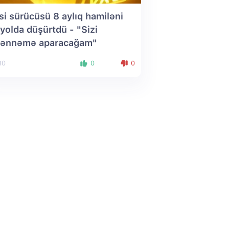
si sürücüsü 8 aylıq hamiləni
ıyolda düşürtdü - "Sizi
ənnəmə aparacağam"
30
0
0