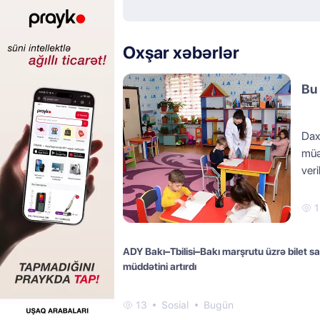
Oxşar xəbərlər
Bu 
Daxi
müəs
ver
1
ADY Bakı–Tbilisi–Bakı marşrutu üzrə bilet sa
müddətini artırdı
13
Sosial
Bugün