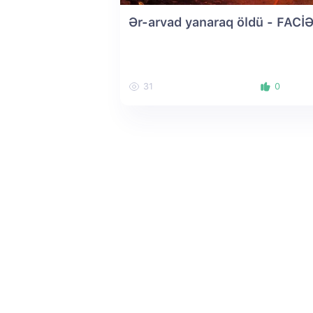
Ər-arvad yanaraq öldü - FACİ
31
0