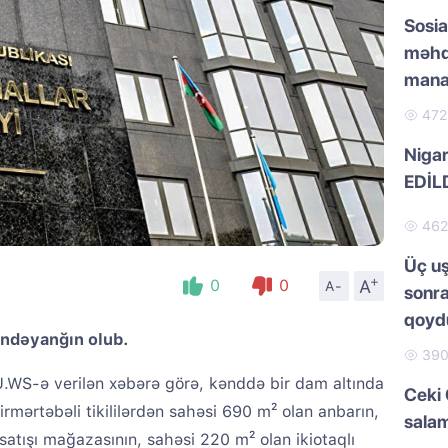
Sosia
məhd
manat
47
Nigar
EDİL
46
Üç uş
+
A
0
0
A-
sonra
qoydu
ndəyanğın olub.
39
.WS-ə verilən xəbərə görə, kənddə bir dam altında
Ceki 
rmərtəbəli tikililərdən sahəsi 690 m² olan anbarın,
salam
 satışı mağazasının, sahəsi 220 m² olan ikiotaqlı