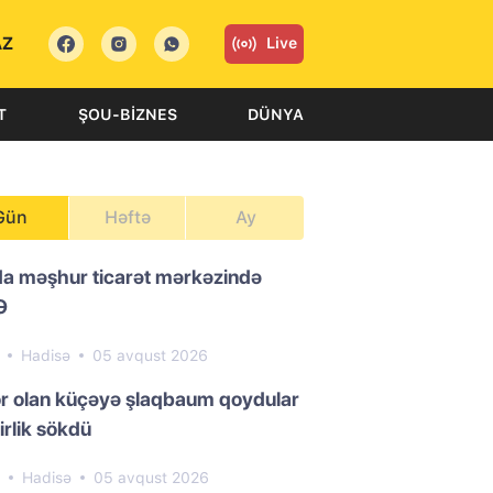
AZ
Live
T
ŞOU-BIZNES
DÜNYA
Gün
Həftə
Ay
da məşhur ticarət mərkəzində
Ə
6
Hadisə
05 avqust 2026
or olan küçəyə şlaqbaum qoydular
irlik sökdü
7
Hadisə
05 avqust 2026