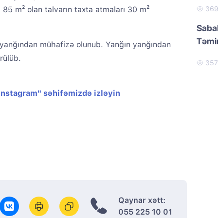
i 85 m² olan talvarın taxta atmaları 30 m²
36
Sabah
Təmir
ilər yanğından mühafizə olunub. Yanğın yanğından
rülüb.
35
"Instagram" səhifəmizdə izləyin
Qaynar xətt:
055 225 10 01