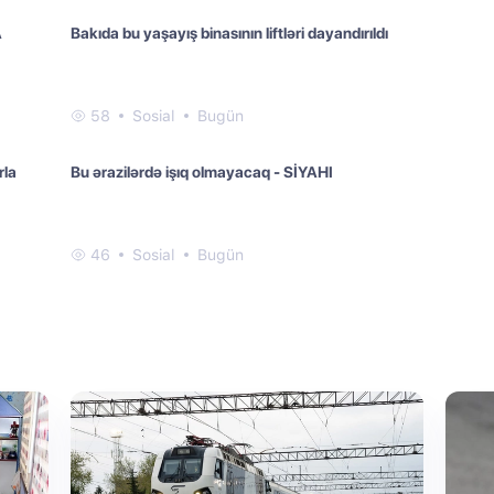
A
Bakıda bu yaşayış binasının liftləri dayandırıldı
58
Sosial
Bugün
rla
Bu ərazilərdə işıq olmayacaq - SİYAHI
46
Sosial
Bugün