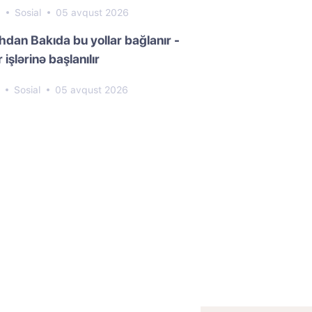
9
Sosial
05 avqust 2026
dan Bakıda bu yollar bağlanır -
 işlərinə başlanılır
7
Sosial
05 avqust 2026