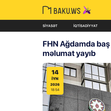
SIYASƏT
İQTISADIYYAT
FHN Ağdamda baş v
məlumat yayıb
14
IYN
2026
18:54