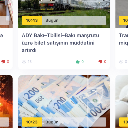
10:43
Bugün
10
nə
ADY Bakı–Tbilisi–Bakı marşrutu
Tra
üzrə bilet satışının müddətini
miq
artırdı
0
13
0
0
0
10:23
Bugün
10