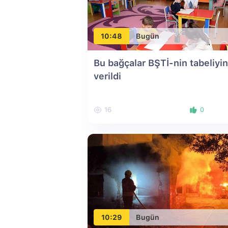
10:48
Bugün
Bu bağçalar BŞTİ-nin tabeliyi
verildi
16
0
10:29
Bugün