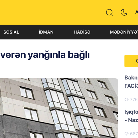
SOSIAL
İDMAN
HADISƏ
MƏDƏNIYYƏ
erən yanğınla bağlı
Bakı
FACİ
77
İşıqf
- Naz
66