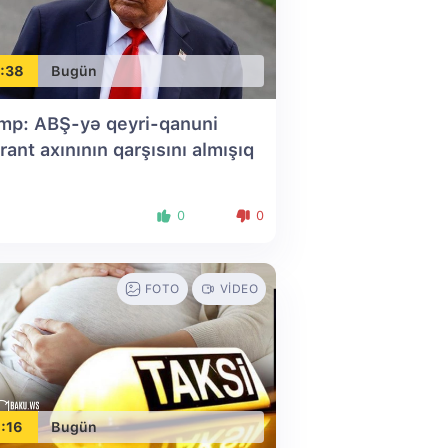
:38
Bugün
mp: ABŞ-yə qeyri-qanuni
rant axınının qarşısını almışıq
0
0
FOTO
VIDEO
:16
Bugün