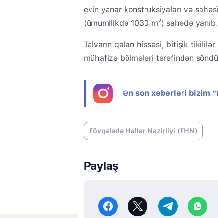
evin yanar konstruksiyaları və sahəs
(ümumilikdə 1030 m²) sahədə yanıb.
Talvarın qalan hissəsi, bitişik tikil
mühafizə bölmələri tərəfindən söndü
Ən son xəbərləri bizim 
Fövqəladə Hallar Nazirliyi (FHN)
Paylaş