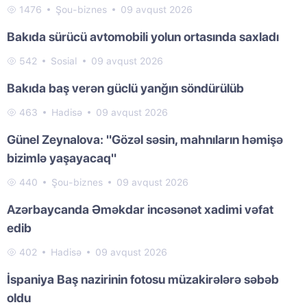
1476
Şou-biznes
09 avqust 2026
Bakıda sürücü avtomobili yolun ortasında saxladı
542
Sosial
09 avqust 2026
Bakıda baş verən güclü yanğın söndürülüb
463
Hadisə
09 avqust 2026
Günel Zeynalova: "Gözəl səsin, mahnıların həmişə
bizimlə yaşayacaq"
440
Şou-biznes
09 avqust 2026
Azərbaycanda Əməkdar incəsənət xadimi vəfat
edib
402
Hadisə
09 avqust 2026
İspaniya Baş nazirinin fotosu müzakirələrə səbəb
oldu