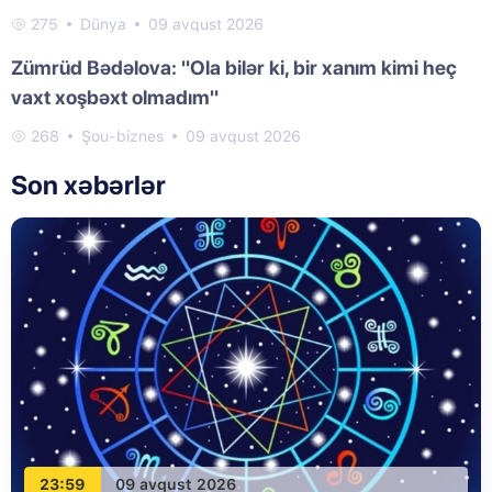
275
Dünya
09 avqust 2026
Zümrüd Bədəlova: "Ola bilər ki, bir xanım kimi heç
vaxt xoşbəxt olmadım"
268
Şou-biznes
09 avqust 2026
Son xəbərlər
23:59
09 avqust 2026