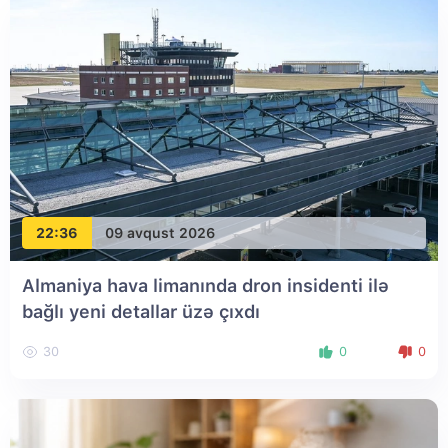
22:36
09 avqust 2026
Almaniya hava limanında dron insidenti ilə
bağlı yeni detallar üzə çıxdı
30
0
0