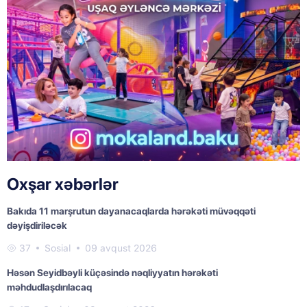
Oxşar xəbərlər
Bakıda 11 marşrutun dayanacaqlarda hərəkəti müvəqqəti
dəyişdiriləcək
37
Sosial
09 avqust 2026
Həsən Seyidbəyli küçəsində nəqliyyatın hərəkəti
məhdudlaşdırılacaq