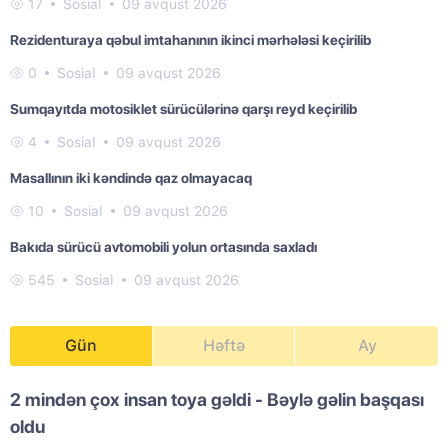
17
Sosial
09 avqust 2026
Rezidenturaya qəbul imtahanının ikinci mərhələsi keçirilib
0
Sosial
09 avqust 2026
Sumqayıtda motosiklet sürücülərinə qarşı reyd keçirilib
4
Sosial
09 avqust 2026
Masallının iki kəndində qaz olmayacaq
10
Sosial
09 avqust 2026
Bakıda sürücü avtomobili yolun ortasında saxladı
545
Sosial
09 avqust 2026
Gün
Həftə
Ay
2 mindən çox insan toya gəldi - Bəylə gəlin başqası
oldu