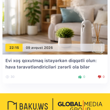
22:15
09 avqust 2026
Evi xoş qoxutmaq istəyərkən diqqətli olun:
hava təravətləndiriciləri zərərli ola bilər
30
0
0