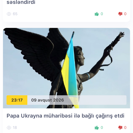
səsləndirdi
65
0
0
23:17
09 avqust 2026
Papa Ukrayna müharibəsi ilə bağlı çağırış etdi
18
0
0