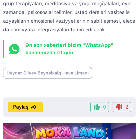
qrup terapiyaları, meditasiya və yoqa məşğələləri, eyni
zamanda, psixososial təlimlər, ustad dərsləri vasitəsilə
azyaşlıların emosional vəziyyətlərinin sabitləşməsi, eləcə
də cəmiyyətə inteqrasiyaları təmin ediləcək.
Ən son xəbərləri bizim "WhatsApp"
kanalımızda izləyin
Heydər Əliyev Beynəlxalq Hava Limanı
Paylaş
0
2