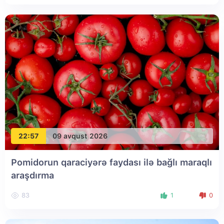
22:57
09 avqust 2026
Pomidorun qaraciyərə faydası ilə bağlı maraqlı
araşdırma
83
1
0