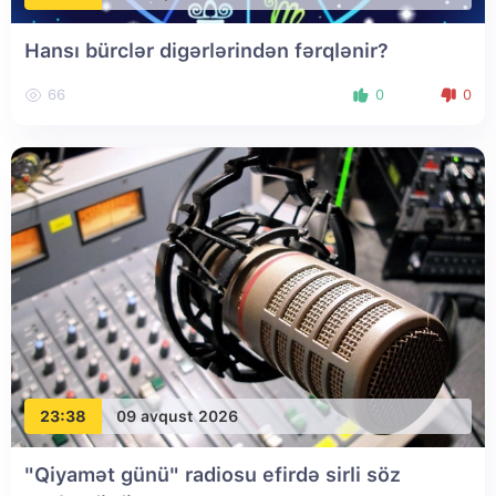
Hansı bürclər digərlərindən fərqlənir?
66
0
0
23:38
09 avqust 2026
"Qiyamət günü" radiosu efirdə sirli söz