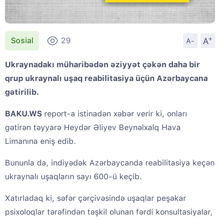
+
A
Sosial
29
A-
Ukraynadakı müharibədən əziyyət çəkən daha bir
qrup ukraynalı uşaq reabilitasiya üçün Azərbaycana
gətirilib.
BAKU.WS
report-a istinadən xəbər verir ki, onları
gətirən təyyarə Heydər Əliyev Beynəlxalq Hava
Limanına eniş edib.
Bununla da, indiyədək Azərbaycanda reabilitasiya keçən
ukraynalı uşaqların sayı 600-ü keçib.
Xatırladaq ki, səfər çərçivəsində uşaqlar peşəkar
psixoloqlar tərəfindən təşkil olunan fərdi konsultasiyalar,