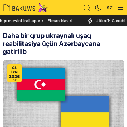
AZ
ini irəli aparır - Elman Nəsirli
Uitkoff: Cənubi Qafqaz
Daha bir qrup ukraynalı uşaq
reabilitasiya üçün Azərbaycana
gətirilib
03
IYN
2026
17:34