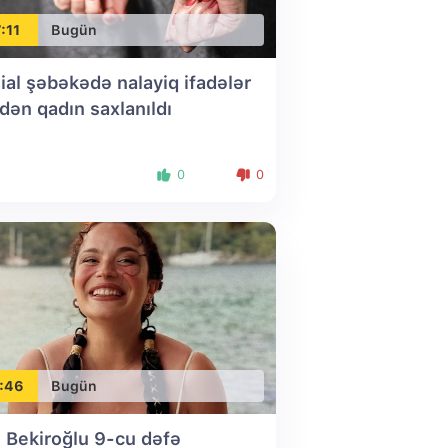
:11
Bugün
ial şəbəkədə nalayiq ifadələr
ədən qadın saxlanıldı
0
0
:46
Bugün
ı Bekiroğlu 9-cu dəfə