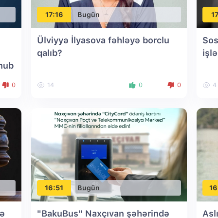
17:16
Bugün
17
Ülviyyə İlyasova fəhləyə borclu
Sos
qalıb?
işl
unub
0
14
0
0
4
16:51
Bugün
16
lə
"BakuBus" Naxçıvan şəhərində
Asl