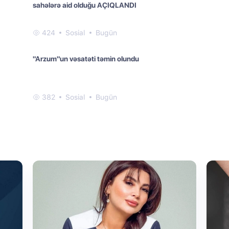
sahələrə aid olduğu AÇIQLANDI
424
Sosial
Bugün
"Arzum"un vəsatəti təmin olundu
382
Sosial
Bugün