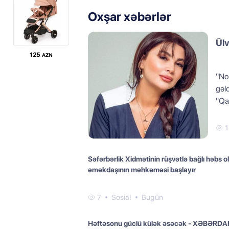
Oxşar xəbərlər
Ülv
"No
gəl
"Qaf
1
Səfərbərlik Xidmətinin rüşvətlə bağlı həbs 
əməkdaşının məhkəməsi başlayır
7
Sosial
Bugün
Həftəsonu güclü külək əsəcək - XƏBƏRDA