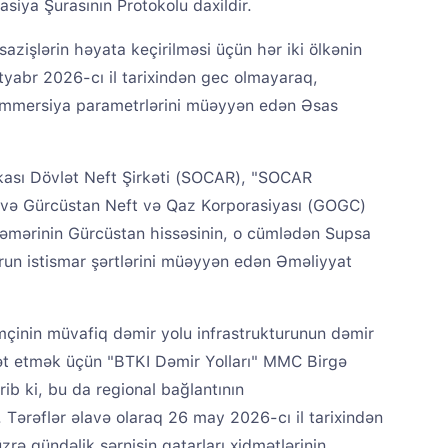
iya Şurasının Protokolu daxildir.
azişlərin həyata keçirilməsi üçün hər iki ölkənin
ktyabr 2026-cı il tarixindən gec olmayaraq,
ommersiya parametrlərini müəyyən edən Əsas
ası Dövlət Neft Şirkəti (SOCAR), "SOCAR
ə Gürcüstan Neft və Qaz Korporasiyası (GOGC)
Kəmərinin Gürcüstan hissəsinin, o cümlədən Supsa
turun istismar şərtlərini müəyyən edən Əməliyyat
mçinin müvafiq dəmir yolu infrastrukturunun dəmir
rət etmək üçün "BTKI Dəmir Yolları" MMC Birgə
ib ki, bu da regional bağlantının
Tərəflər əlavə olaraq 26 may 2026-cı il tarixindən
zrə gündəlik sərnişin qatarları xidmətlərinin