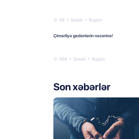
39
Sosial
Bugün
Çimərliyə gedənlərin nəzərinə!
368
Sosial
Bugün
Son xəbərlər