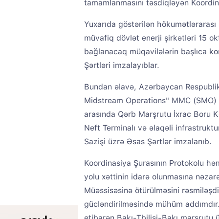
tamamlanmasını təsdiqləyən Koordinas
Yuxarıda göstərilən hökumətlərarası s
müvafiq dövlət enerji şirkətləri 15 o
bağlanacaq müqavilələrin başlıca k
Şərtləri imzalayıblar.
Bundan əlavə, Azərbaycan Respublik
Midstream Operations" MMC (SMO) v
arasında Qərb Marşrutu İxrac Boru 
Neft Terminalı və əlaqəli infrastruk
Sazişi üzrə Əsas Şərtlər imzalanıb.
Koordinasiya Şurasının Protokolu hə
yolu xəttinin idarə olunmasına nəza
Müəssisəsinə ötürülməsini rəsmiləşdir
gücləndirilməsində mühüm addımdır. 
etibarən Bakı-Tbilisi-Bakı marşrutu ü