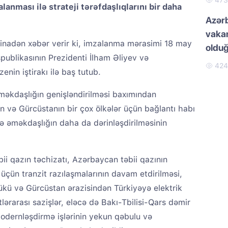
47
lanması ilə strateji tərəfdaşlıqlarını bir daha
Azər
vakan
stinadən xəbər verir ki, imzalanma mərasimi 18 may
oldu
ublikasının Prezidenti İlham Əliyev və
42
enin iştirakı ilə baş tutub.
əməkdaşlığın genişləndirilməsi baxımından
 və Gürcüstanın bir çox ölkələr üçün bağlantı habı
 əməkdaşlığın daha da dərinləşdirilməsinin
i qazın təchizatı, Azərbaycan təbii qazının
üçün tranzit razılaşmalarının davam etdirilməsi,
rükü və Gürcüstan ərazisindən Türkiyəyə elektrik
lərarası sazişlər, eləcə də Bakı-Tbilisi-Qars dəmir
modernləşdirmə işlərinin yekun qəbulu və