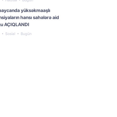
3
Hadisə
Bugün
baycanda yüksəkmaaşlı
siyaların hansı sahələrə aid
ğu AÇIQLANDI
4
Sosial
Bugün