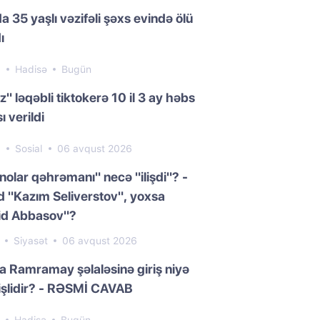
a 35 yaşlı vəzifəli şəxs evində ölü
ı
3
Hadisə
Bugün
z" ləqəbli tiktokerə 10 il 3 ay həbs
ı verildi
3
Sosial
06 avqust 2026
nolar qəhrəmanı" necə "ilişdi"? -
 "Kazım Seliverstov", yoxsa
id Abbasov"?
0
Siyasət
06 avqust 2026
da Ramramay şəlaləsinə giriş niyə
işlidir? - RƏSMİ CAVAB