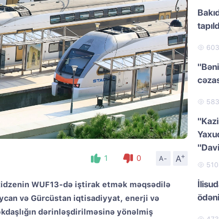
Bakıd
tapıld
60
"Bəni
cəzas
58
"Kazi
Yaxud
"Dav
+
A
1
0
A-
51
İlisu
axidzenin WUF13-də iştirak etmək məqsədilə
ödən
ycan və Gürcüstan iqtisadiyyat, enerji və
əkdaşlığın dərinləşdirilməsinə yönəlmiş