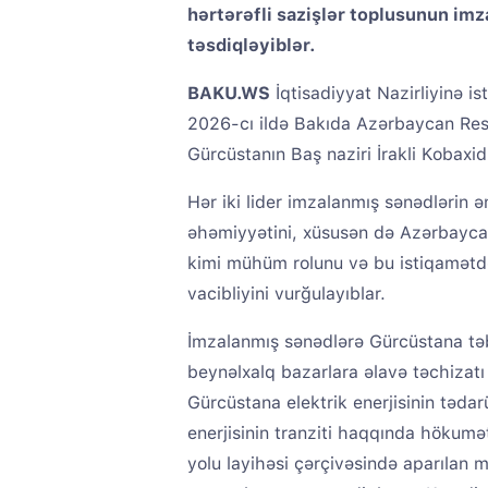
hərtərəfli sazişlər toplusunun imza
təsdiqləyiblər.
BAKU.WS
İqtisadiyyat Nazirliyinə i
2026-cı ildə Bakıda Azərbaycan Resp
Gürcüstanın Baş naziri İrakli Kobaxidz
Hər iki lider imzalanmış sənədlərin 
əhəmiyyətini, xüsusən də Azərbaycan
kimi mühüm rolunu və bu istiqamətdə
vacibliyini vurğulayıblar.
İmzalanmış sənədlərə Gürcüstana təbi
beynəlxalq bazarlara əlavə təchizatı 
Gürcüstana elektrik enerjisinin təda
enerjisinin tranziti haqqında hökumət
yolu layihəsi çərçivəsində aparılan 