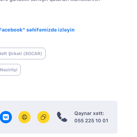
"Facebook" səhifəmizdə izləyin
eft Şirkəti (SOCAR)
Nazirliyi
Qaynar xətt:
055 225 10 01