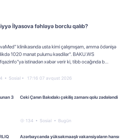
iyyə İlyasova fəhləyə borclu qalıb?
vaMed" klinikasında usta kimi çalışmışam, amma ödənişə
dikdə 1020 manat pulumu kəsdilər". BAKU.WS
qazinfo"ya istinadən xəbər verir ki, tibb ocağında b...
4
Sosial
17:16 07 avqust 2026
olunan 3
Ceki Çanın Bakıdakı çəkiliş zamanı qolu zədələndi
134
Sosial
Bugün
RLIQ
Azərbaycanda yüksəkmaaşlı vakansiyaların hansı