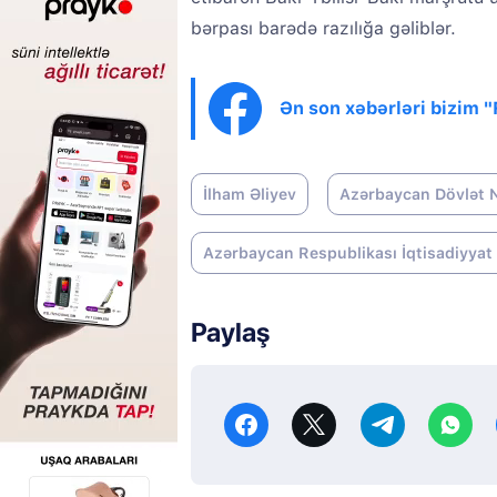
bərpası barədə razılığa gəliblər.
Ən son xəbərləri bizim 
İlham Əliyev
Azərbaycan Dövlət N
Azərbaycan Respublikası İqtisadiyyat 
Paylaş