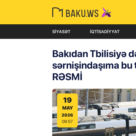
SIYASƏT
İQTISADIYYAT
Bakıdan Tbilisiyə d
sərnişindaşıma bu 
RƏSMİ
19
MAY
2026
09:57