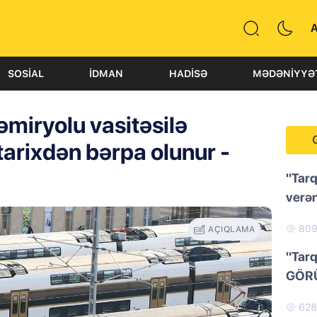
SOSIAL
İDMAN
HADISƏ
MƏDƏNIYYƏ
əmiryolu vasitəsilə
tarixdən bərpa olunur -
"Tarq
verən
80
AÇIQLAMA
"Tarq
GÖR
62