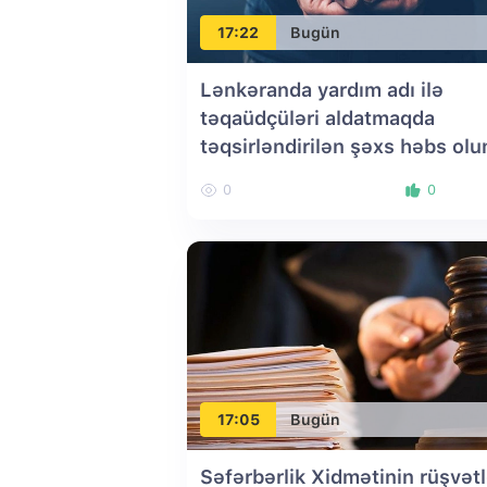
17:22
Bugün
Lənkəranda yardım adı ilə
təqaüdçüləri aldatmaqda
təqsirləndirilən şəxs həbs ol
0
0
17:05
Bugün
Səfərbərlik Xidmətinin rüşvət