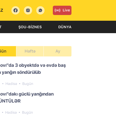
AZ
Live
T
ŞOU-BIZNES
DÜNYA
Gün
Həftə
Ay
ovı"da 3 obyektdə və evdə baş
 yanğın söndürülüb
9
Hadisə
Bugün
ovı"dakı güclü yanğından
ÜNTÜLƏR
8
Hadisə
Bugün