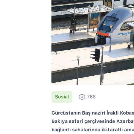
Sosial
768
Gürcüstanın Baş naziri İrakli Kob
Bakıya səfəri çərçivəsində Azərba
bağlantı sahələrində ikitərəfli əm