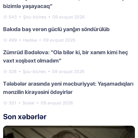
bizimlə yaşayacaq"
543
Şou-biznes
09 avqust 2026
Bakıda baş verən güclü yanğın söndürülüb
499
Hadisə
09 avqust 2026
Zümrüd Bədəlova: "Ola bilər ki, bir xanım kimi heç
vaxt xoşbəxt olmadım"
328
Şou-biznes
09 avqust 2026
Tələbələr arasında yeni məcburiyyət: Yaşamadıqları
mənzilin kirayəsini ödəyirlər
301
Sosial
09 avqust 2026
Son xəbərlər