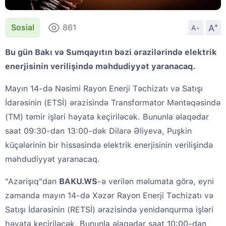
+
A
Sosial
861
A-
Bu gün Bakı və Sumqayıtın bəzi ərazilərində elektrik
enerjisinin verilişində məhdudiyyət yaranacaq.
Mayın 14-də Nəsimi Rayon Enerji Təchizatı və Satışı
İdarəsinin (ETSİ) ərazisində Transformator Məntəqəsində
(TM) təmir işləri həyata keçiriləcək. Bununla əlaqədar
saat 09:30-dan 13:00-dək Dilarə Əliyeva, Puşkin
küçələrinin bir hissəsində elektrik enerjisinin verilişində
məhdudiyyət yaranacaq.
"Azərişıq"dan
BAKU.WS
-ə verilən məlumata görə, eyni
zamanda mayın 14-də Xəzər Rayon Enerji Təchizatı və
Satışı İdarəsinin (RETSİ) ərazisində yenidənqurma işləri
həyata keçiriləcək. Bununla əlaqədar saat 10:00-dan