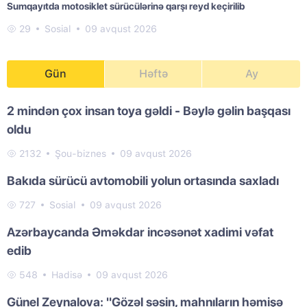
Sumqayıtda motosiklet sürücülərinə qarşı reyd keçirilib
29
Sosial
09 avqust 2026
Gün
Həftə
Ay
2 mindən çox insan toya gəldi - Bəylə gəlin başqası
oldu
2132
Şou-biznes
09 avqust 2026
Bakıda sürücü avtomobili yolun ortasında saxladı
727
Sosial
09 avqust 2026
Azərbaycanda Əməkdar incəsənət xadimi vəfat
edib
548
Hadisə
09 avqust 2026
Günel Zeynalova: "Gözəl səsin, mahnıların həmişə