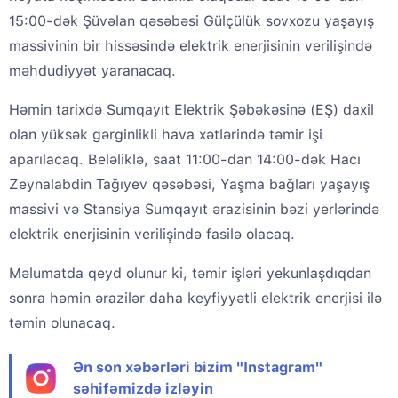
15:00-dək Şüvəlan qəsəbəsi Gülçülük sovxozu yaşayış
massivinin bir hissəsində elektrik enerjisinin verilişində
məhdudiyyət yaranacaq.
Həmin tarixdə Sumqayıt Elektrik Şəbəkəsinə (EŞ) daxil
olan yüksək gərginlikli hava xətlərində təmir işi
aparılacaq. Beləliklə, saat 11:00-dan 14:00-dək Hacı
Zeynalabdin Tağıyev qəsəbəsi, Yaşma bağları yaşayış
massivi və Stansiya Sumqayıt ərazisinin bəzi yerlərində
elektrik enerjisinin verilişində fasilə olacaq.
Məlumatda qeyd olunur ki, təmir işləri yekunlaşdıqdan
sonra həmin ərazilər daha keyfiyyətli elektrik enerjisi ilə
təmin olunacaq.
Ən son xəbərləri bizim "Instagram"
səhifəmizdə izləyin