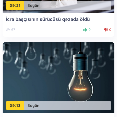
09:21
Bugün
İcra başçısının sürücüsü qəzada öldü
67
0
0
09:13
Bugün