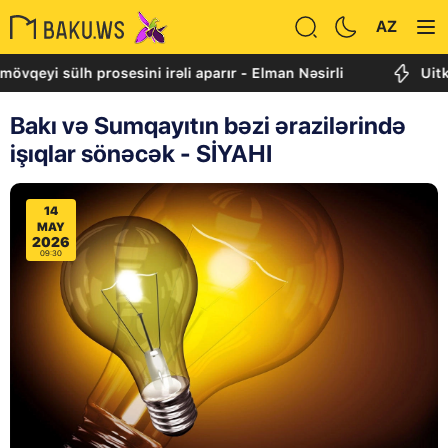
AZ
 sülh prosesini irəli aparır - Elman Nəsirli
Uitkoff: Cə
Bakı və Sumqayıtın bəzi ərazilərində
işıqlar sönəcək - SİYAHI
14
MAY
2026
09:30