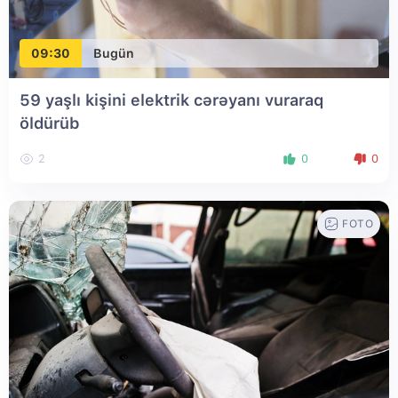
09:30
Bugün
59 yaşlı kişini elektrik cərəyanı vuraraq
öldürüb
2
0
0
FOTO