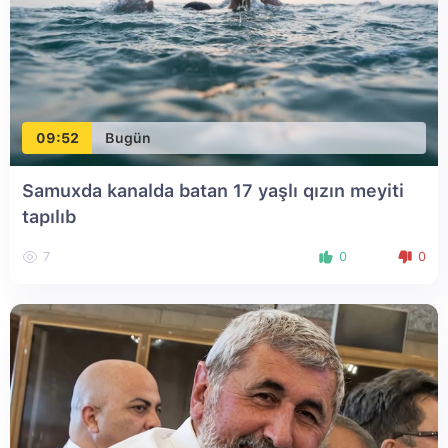
09:52
Bugün
Samuxda kanalda batan 17 yaşlı qızın meyiti
tapılıb
7
0
0