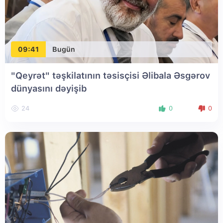
09:41
Bugün
"Qeyrət" təşkilatının təsisçisi Əlibala Əsgərov
dünyasını dəyişib
24
0
0