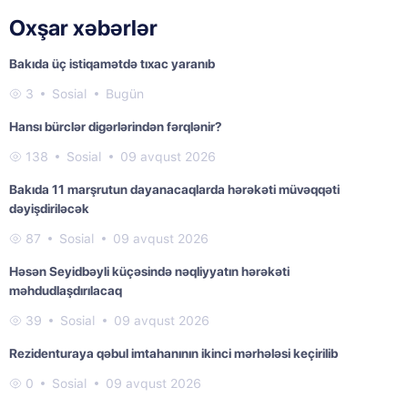
Oxşar xəbərlər
Bakıda üç istiqamətdə tıxac yaranıb
3
Sosial
Bugün
Hansı bürclər digərlərindən fərqlənir?
138
Sosial
09 avqust 2026
Bakıda 11 marşrutun dayanacaqlarda hərəkəti müvəqqəti
dəyişdiriləcək
87
Sosial
09 avqust 2026
Həsən Seyidbəyli küçəsində nəqliyyatın hərəkəti
məhdudlaşdırılacaq
39
Sosial
09 avqust 2026
Rezidenturaya qəbul imtahanının ikinci mərhələsi keçirilib
0
Sosial
09 avqust 2026