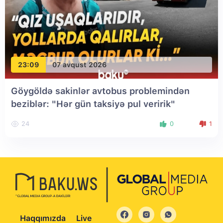
23:09
07 avqust 2026
Göygöldə sakinlər avtobus problemindən
beziblər: "Hər gün taksiyə pul veririk"
24
0
1
Haqqımızda
Live