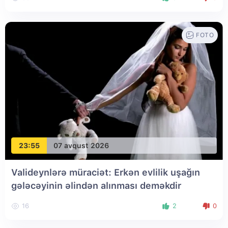
FOTO
23:55
07 avqust 2026
Valideynlərə müraciət: Erkən evlilik uşağın
gələcəyinin əlindən alınması deməkdir
16
2
0