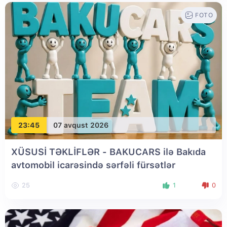
FOTO
23:45
07 avqust 2026
XÜSUSİ TƏKLİFLƏR - BAKUCARS ilə Bakıda
avtomobil icarəsində sərfəli fürsətlər
25
1
0