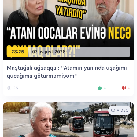
23:25
07 avqust 2026
Maştağalı ağsaqqal: "Atamın yanında uşağımı
qucağıma götürməmişəm"
25
0
0
VIDEO