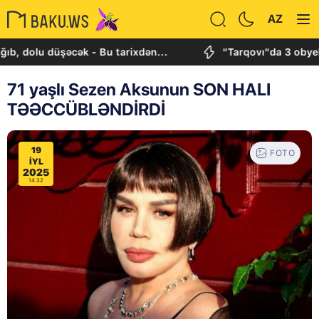
AZ
u düşəcək - Bu tarixdən...
"Tarqovı"da 3 obyektdə və
71 yaşlı Sezen Aksunun SON HALI
TƏƏCCÜBLƏNDİRDİ
19
FOTO
IYL
2025
14:32