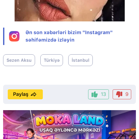
Ən son xəbərləri bizim "Instagram"
səhifəmizdə izləyin
Sezen Aksu
Türkiyə
İstanbul
Paylaş
13
9