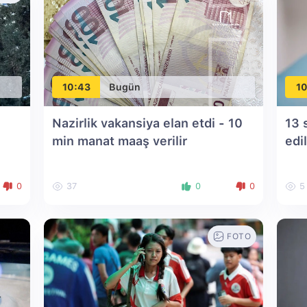
10:43
Bugün
10
Nazirlik vakansiya elan etdi - 10
13 
min manat maaş verilir
edil
0
37
0
0
5
FOTO