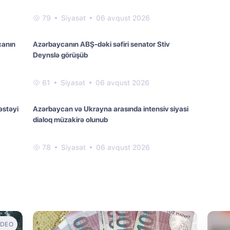
79
Siyasət
06 avqust 2026
canın
Azərbaycanın ABŞ-dəki səfiri senator Stiv
Deynslə görüşüb
61
Siyasət
06 avqust 2026
əstəyi
Azərbaycan və Ukrayna arasında intensiv siyasi
dialoq müzakirə olunub
78
Siyasət
06 avqust 2026
IDEO