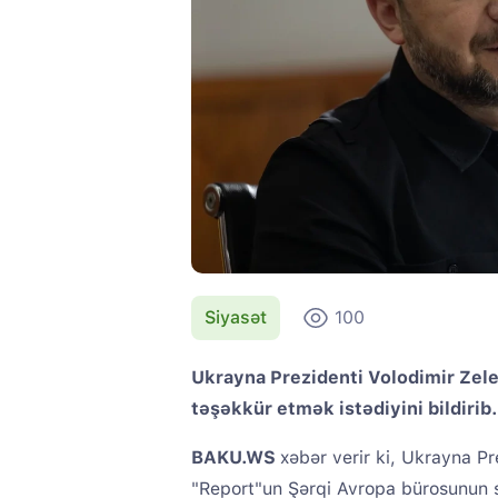
Siyasət
100
Ukrayna Prezidenti Volodimir Zel
təşəkkür etmək istədiyini bildirib.
BAKU.WS
xəbər verir ki, Ukrayna Pr
"Report"un Şərqi Avropa bürosunun 