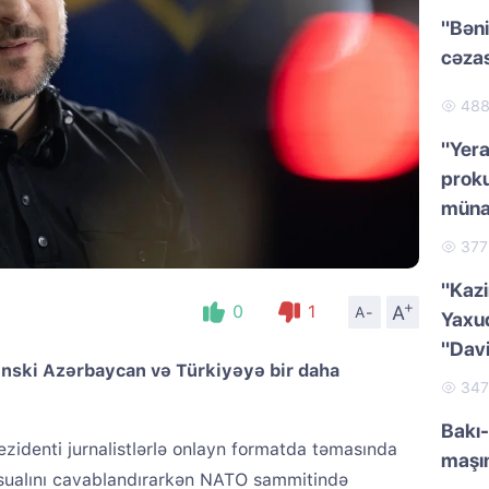
"Bəni
cəzas
48
"Yera
proku
müna
37
"Kazi
+
A
0
1
A-
Yaxud
"Dav
enski Azərbaycan və Türkiyəyə bir daha
34
Bakı-
ezidenti jurnalistlərlə onlayn formatda təmasında
maşı
sualını cavablandırarkən NATO sammitində