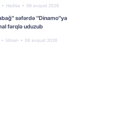
0
Hadisə
06 avqust 2026
abağ" səfərdə "Dinamo"ya
al fərqlə uduzub
1
İdman
06 avqust 2026