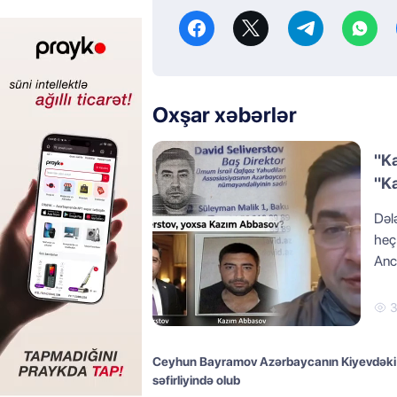
Oxşar xəbərlər
"Ka
"K
Dələ
heç 
Anc
3
Ceyhun Bayramov Azərbaycanın Kiyevdəki
səfirliyində olub