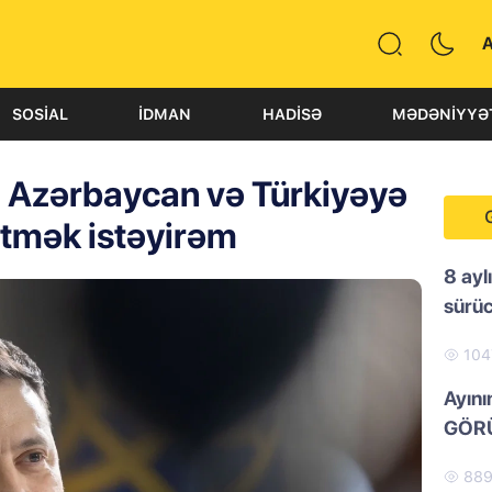
SOSIAL
İDMAN
HADISƏ
MƏDƏNIYYƏ
: Azərbaycan və Türkiyəyə
etmək istəyirəm
8 ayl
sürü
10
Ayını
GÖRÜ
88