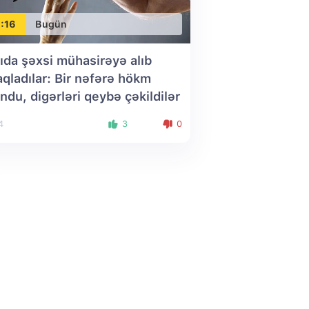
:16
Bugün
ıda şəxsi mühasirəyə alıb
aqladılar: Bir nəfərə hökm
ndu, digərləri qeybə çəkildilər
4
3
0