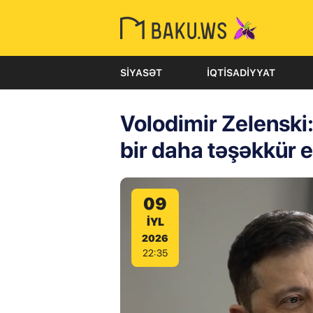
SIYASƏT
İQTISADIYYAT
Volodimir Zelenski
bir daha təşəkkür 
09
IYL
2026
22:35