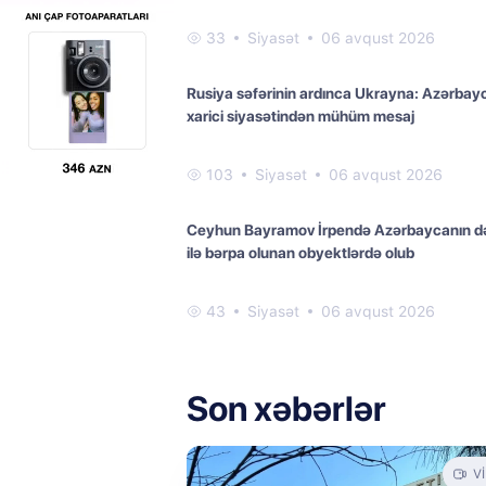
33
Siyasət
06 avqust 2026
Rusiya səfərinin ardınca Ukrayna: Azərbay
xarici siyasətindən mühüm mesaj
103
Siyasət
06 avqust 2026
Ceyhun Bayramov İrpendə Azərbaycanın d
ilə bərpa olunan obyektlərdə olub
43
Siyasət
06 avqust 2026
Son xəbərlər
V