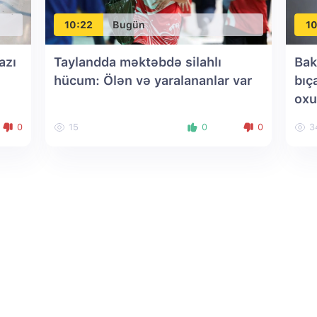
10:22
Bugün
10
azı
Taylandda məktəbdə silahlı
Bak
hücum: Ölən və yaralananlar var
bıç
oxu
0
15
0
0
3