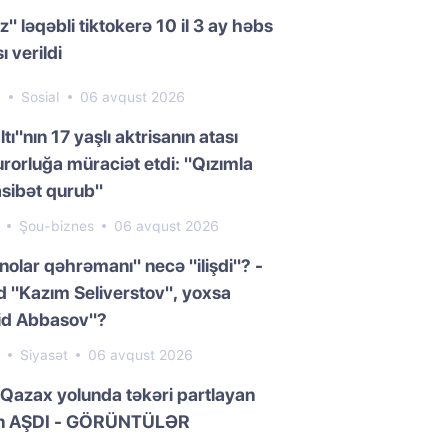
z" ləqəbli tiktokerə 10 il 3 ay həbs
ı verildi
8
Sosial
06 avqust 2026
ltı"nın 17 yaşlı aktrisanın atası
rorluğa müraciət etdi: "Qızımla
sibət qurub"
7
Şou-biznes
06 avqust 2026
nolar qəhrəmanı" necə "ilişdi"? -
 "Kazım Seliverstov", yoxsa
id Abbasov"?
7
Siyasət
06 avqust 2026
Qazax yolunda təkəri partlayan
n AŞDI - GÖRÜNTÜLƏR