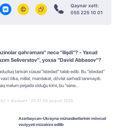
Qaynar xətt:
055 225 10 01
zinolar qəhrəmanı" necə "ilişdi"? - Yaxud
azım Seliverstov", yoxsa "David Abbasov"?
duzluq tarixən xüsusi "istedad" tələb edib. Bu "istedad"
vaxt ölkə, millət, məmləkət, dövlət sərhədi tanımayıb.
aq məlum peşədə olduğu kimi, bu "sənə...
52
Siyasət
23:31 06 avqust 2026
Azərbaycan-Ukrayna münasibətlərinin mövcud
vəziyyəti müzakirə edilib