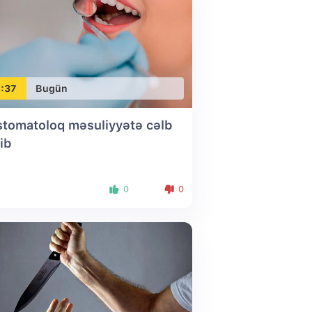
:37
Bugün
stomatoloq məsuliyyətə cəlb
ib
0
0