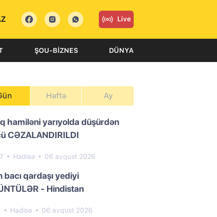
AZ
Live
T
ŞOU-BIZNES
DÜNYA
Gün
Həftə
Ay
ıq hamiləni yarıyolda düşürdən
cü CƏZALANDIRILDI
47
Hadisə
06 avqust 2026
n bacı qardaşı yediyi
NTÜLƏR - Hindistan
9
Hadisə
06 avqust 2026