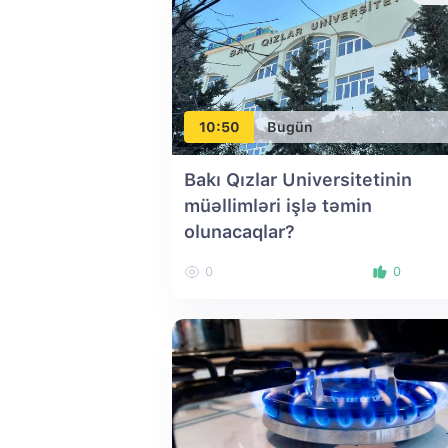
10:50
Bugün
Bakı Qızlar Universitetinin
müəllimləri işlə təmin
olunacaqlar?
0
0