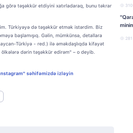
 görə təşəkkür etdiyini xatırladaraq, bunu təkrar
31
"Qar
minim
m. Türkiyəyə də təşəkkür etmək istərdim. Biz
əməyə başlamışıq. Gəlin, mümkünsə, detallara
28
ycan-Türkiyə - red.) ilə əməkdaşlıqda kifayət
və ölkələrə dərin təşəkkür edirəm" – o deyib.
"Instagram" səhifəmizdə izləyin
i