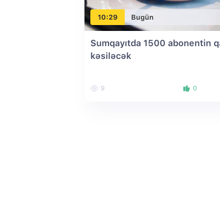
10:29
Bugün
Sumqayıtda 1500 abonentin q
kəsiləcək
9
0