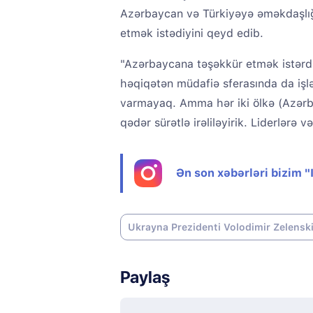
Azərbaycan və Türkiyəyə əməkdaşlığa
etmək istədiyini qeyd edib.
"Azərbaycana təşəkkür etmək istərdi
həqiqətən müdafiə sferasında da işl
varmayaq. Amma hər iki ölkə (Azərba
qədər sürətlə irəliləyirik. Liderlərə 
Ən son xəbərləri bizim 
Ukrayna Prezidenti Volodimir Zelensk
Paylaş