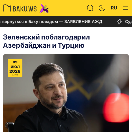
RU
нуться в Баку поездом — ЗАЯВЛЕНИЕ АЖД
Суд по де
Зеленский поблагодарил
Азербайджан и Турцию
09
ИЮЛ
2026
22:58