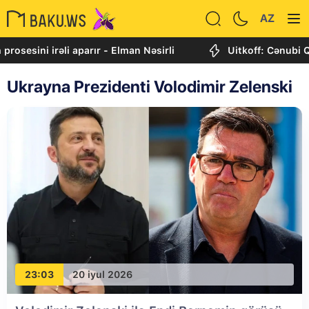
AZ
rəli aparır - Elman Nəsirli
Uitkoff: Cənubi Qafqaz daha
Ukrayna Prezidenti Volodimir Zelenski
23:03
20 iyul 2026