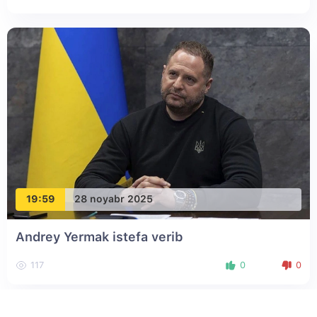
19:59
28 noyabr 2025
Andrey Yermak istefa verib
117
0
0