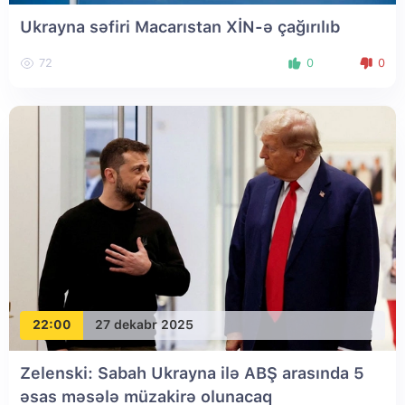
Ukrayna səfiri Macarıstan XİN-ə çağırılıb
72
0
0
22:00
27 dekabr 2025
Zelenski: Sabah Ukrayna ilə ABŞ arasında 5
əsas məsələ müzakirə olunacaq