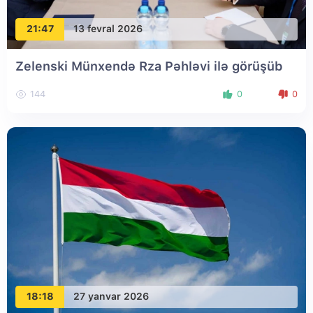
21:47
13 fevral 2026
Zelenski Münxendə Rza Pəhləvi ilə görüşüb
144
0
0
18:18
27 yanvar 2026