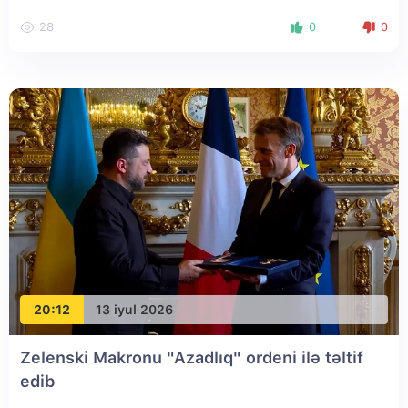
28
0
0
20:12
13 iyul 2026
Zelenski Makronu "Azadlıq" ordeni ilə təltif
edib