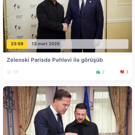
23:59
13 mart 2026
Zelenski Parisdə Pəhləvi ilə görüşüb
131
2
3