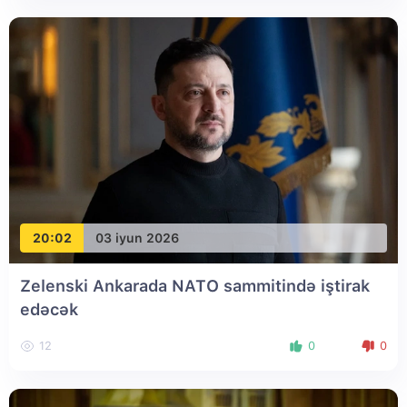
20:02
03 iyun 2026
Zelenski Ankarada NATO sammitində iştirak
edəcək
12
0
0