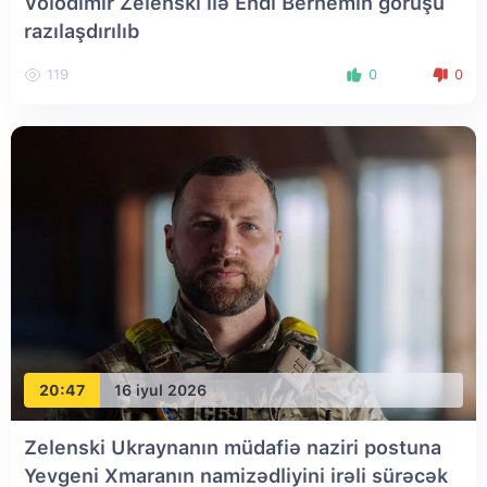
Volodimir Zelenski ilə Endi Bernemin görüşü
razılaşdırılıb
119
0
0
20:47
16 iyul 2026
Zelenski Ukraynanın müdafiə naziri postuna
Yevgeni Xmaranın namizədliyini irəli sürəcək