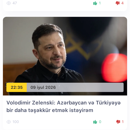
47
1
4
22:35
09 iyul 2026
Volodimir Zelenski: Azərbaycan və Türkiyəyə
bir daha təşəkkür etmək istəyirəm
100
0
1