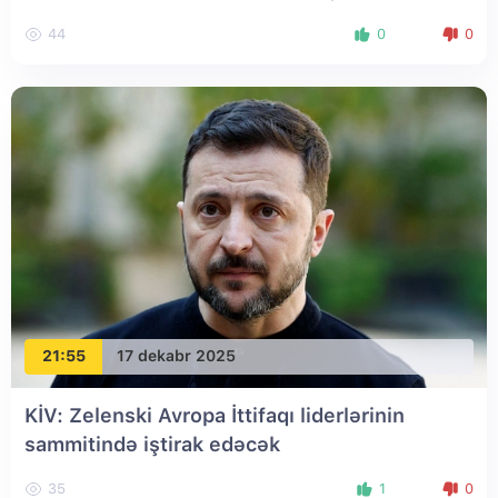
44
0
0
21:55
17 dekabr 2025
KİV: Zelenski Avropa İttifaqı liderlərinin
sammitində iştirak edəcək
35
1
0